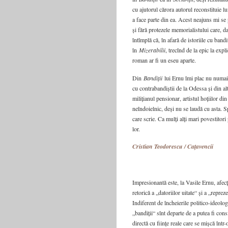
cu ajutorul cărora autorul reconstituie lu
a face parte din ea. Acest neajuns mi se 
și fără protezele memorialistului care, da
întîmplă că, în afară de istoriile cu ban
în
Mizerabilii
, trecînd de la epic la expli
roman ar fi un eseu aparte.
Din
Bandiții
lui Ernu îmi plac nu numai p
cu contrabandiștii de la Odessa și din a
milițianul pensionar, artistul hoțiilor d
neîndoielnic, deși nu se laudă cu asta. S
care scrie. Ca mulți alți mari povestitori
lor.
Cristian Teodorescu / Caţavencii
Impresionantă este, la Vasile Ernu, afec­
retorică a „datoriilor uitate“ și a „repr
Indiferent de încheierile politico-ideolog
„bandiții“ sînt departe de a putea fi cons
directă cu ființe reale care se mișcă înt