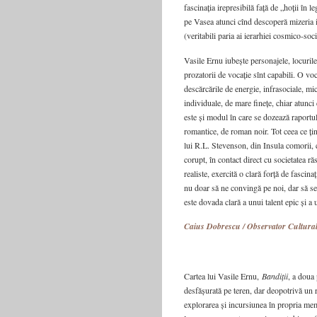
fascinația irepresibilă față de „hoții în l
pe Vasea atunci cînd descoperă mizeria in
(veritabili paria ai ierarhiei cosmico‑so­c
Vasile Ernu iubește personajele, locuril
prozatorii de vocație sînt capabili. O vo
descărcările de energie, infraso­ciale, mi
individuale, de mare finețe, chiar atunci
este și modul în care se dozează raportul
romantice, de roman noir. Tot ceea ce ți
lui R.L. Stevenson, din Insula comorii, 
corupt, în contact direct cu societatea răs
realiste, exercită o clară forță de fascin
nu doar să ne convingă pe noi, dar să se 
este dovada clară a unui talent epic și a u
Caius Dobrescu / Observator Cultura
Cartea lui Vasile Ernu,
Bandiții
, a doua 
desfășurată pe teren, dar deopotrivă un r
explorarea și incursiunea în propria me