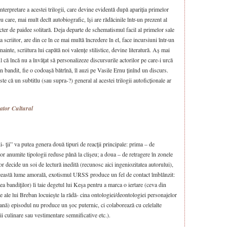
 interpretare a acestei trilogii, care devine evidentă după apariția primelor
care, mai mult decît autobiografic, își are rădăcinile într-un prezent al
acter de paidee solitară. Deja departe de schematismul facil al primelor sale
 scriitor, are din ce în ce mai multă încredere în el, face incursiuni într-un
ainte, scriitura lui capătă noi valențe stilistice, devine literatură. Aș mai
l că încă nu a învățat să personalizeze discursurile actorilor pe care-i urcă
n bandit, fie o codoașă bătrînă, îl auzi pe Vasile Ernu ținînd un discurs.
ste că un subtitlu (sau supra-?) general al acestei trilogii autoficționale ar
ator Cultural
- ţii” va putea genera două tipuri de reacţii principale: prima – de
or anumite tipologii reduse până la clişeu; a doua – de retragere în zonele
 decide un soi de lectură inedită (recunosc aici ingeniozitatea autorului),
 această lume amorală, exotismul URSS produce un fel de contact îmblânzit:
a bandiţilor) îi taie degetul lui Keşa pentru a marca o iertare (ceva din
e ale lui Breban locuieşte la rădă- cina ontologiei/deontologiei personajelor
iană) episodul nu produce un şoc puternic, ci colaborează cu celelalte
i culinare sau vestimentare semnificative etc.).