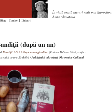
În viaţă există lucruri mult mai îngrozito
Anna Ahmatova
Blog
Contact
Linkuri
andiţii (după un an)
mul
Bandiţii. Mică trilogie a marginalilor
(Editura Polirom 2016, ediţia a
u premiul pentru
Eseistică / Publicistică al revistei Observator Cultural