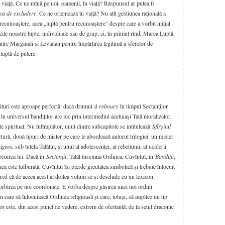
viață. Ce ne mînă pe noi, oamenii, în viață? Răspunsul ar putea fi
ica de excludere
. Ce ne orientează în viață? Nu atît gestiunea rațională a
 recunoaștere, acea „luptă pentru recunoaștere“ despre care a vorbit inițial
ile noastre lupte, individuale sau de grup, ci, în primul rînd, Marea Luptă,
ntre Marginali și Leviatan pentru împărțirea legitimă a sferelor de
 luptă de putere.
pituri este aproape perfectă: dacă drumul
à rebours
în timpul Sectanților
 în universul bandiților are loc prin intermediul aceluiași Tată moralizator,
e spiritual. Nu întîmplător, unul dintre subcapitole se intitulează
Sfîrșitul
ectură, două tipuri de mister pe care le abordează autorul trilogiei: un mister
eligios, sub tutela Tatălui, și unul al adolescenței, al rebeliunii, al uciderii
locuirea lui. Dacă în
Sectanții
, Tatăl însemna Ordinea, Cuvîntul, în
Bandiții
,
ea este tulburată, Cuvîntul își pierde greutatea simbolică și trebuie înlocuit
Cred că de aceea acest al doilea volum se și deschide cu un lexicon
vorbirea pe noi coordonate. E vorba despre găsirea unei noi ordini
care să înlocuiască Ordinea religioasă și care, totuși, să implice un tip
r este, din acest punct de vedere, extrem de ofertantă: de la setul draconic