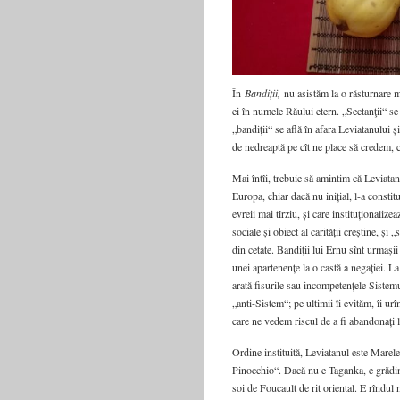
În
Bandiții,
nu asistăm la o răsturnare me
ei în numele Răului etern. „Sectanţii“ se 
„bandiții“ se află în afara Leviatanului ș
de nedreaptă pe cît ne place să credem, că
Mai întîi, trebuie să amintim că Leviatanu
Europa, chiar dacă nu inițial, l-a const
evreii mai tîrziu, și care instituționali
sociale și obiect al carității creștine, și 
din cetate. Bandiții lui Ernu sînt urmași
unei apartenențe la o castă a negației. La
arată fisurile sau incompetențele Sistemu
„anti-Sistem“; pe ultimii îi evităm, îi ur
care ne vedem riscul de a fi abandonați l
Ordine instituită, Leviatanul este Marel
Pinocchio“. Dacă nu e Taganka, e grădini
soi de Foucault de rit oriental. E rîndul