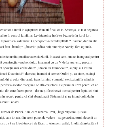
sianică a lumii în așteptarea Binelui final, ca în
Sectanții,
ci la o negare a
aflau în centrul lumii, iar Leviatanul se învîrtea bezmetic în jurul lor;
i îl provoacă sistematic. O perspectivă neîndreptățită ? Evident, dar nu atît
ci fără „bandiți“, „fraierii“ (adică noi) sînt niște Narciși fără oglindă.
l este instituționalizarea excluziunii. În acest sens, un act inaugural pentru
ituit construcția vagabondului, însemnat cu un V de la
vagrant,
precum
zează opoziția mai veche dintre „săracii lui Dumnezeu“, supuși ai Ordinii
„săracii Diavolului“, decretați inamici ai acestei Ordini și, ca atare, excluși
i mîndri ai celor din urmă, transformînd stigmatul excluziunii în mîndria
 periferia acestor marginali se află cerșetorii. Pe primii îi urîm pentru că ne
lui din care facem parte – dar ne și fascinează tocmai pentru faptul că sînt
îm în secret, pentru că sînt abandonații Sistemului și ne întind oglinda în
a rîndul nostru.
e Dresor de Purici. Sau, cum rezumă Ernu, „bagi bușteanul și iese
ță, cam tot aia, din acest punct de vedere – sugerează autorul, devenit un
 nostru să ne întrebăm ce-i de făcut… Ajungem astfel, în ultimă instanță, să