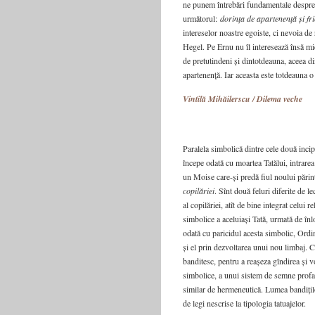
ne punem întrebări fundamentale despre 
următorul:
dorința de apartenență și fr
intereselor noastre egoiste, ci nevoia de
Hegel. Pe Ernu nu îl interesează însă mic
de pretutindeni și dintotdeauna, aceea di
apartenență. Iar aceasta este totdeauna o
Vintilă Mihăilerscu / Dilema veche
Paralela simbolică dintre cele două inci
începe odată cu moartea Tatălui, intrarea
un Moise care-și predă fiul noului părint
copilăriei
. Sînt două feluri diferite de l
al copilăriei, atît de bine integrat celui r
simbolice a aceluiași Tată, urmată de în
odată cu paricidul acesta simbolic, Ordin
și el prin dezvoltarea unui nou limbaj. 
banditesc, pentru a reașeza gîndirea și 
simbolice, a unui sistem de semne profan 
similar de hermeneutică. Lumea bandițilo
de legi nescrise la tipologia tatuajelor.