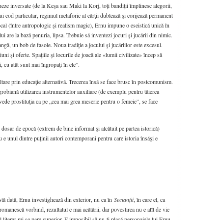
heze inversate (de la Keşa sau Maki la Korj, toţi bandiţii împlinesc alegorii,
nui cod particular, regimul metaforic al cărţii dublează şi corijează permanent
ocal (între antropologic şi realism magic), Ernu impune o eseistică unică în
lui are la bază penuria, lipsa. Trebuie să inventezi jocuri şi jucării din nimic.
ngă, un bob de fasole. Noua tradiţie a jocului şi jucăriilor este excesul.
iuni şi oferte. Spaţiile şi locurile de joacă ale «lumii civilizate» încep să
, cu atât sunt mai îngropaţi în ele”.
ltare prin educaţie alternativă. Trecerea însă se face brusc în postcomunism.
robiană utilizarea instrumentelor auxiliare (de exemplu pentru tăierea
 vede prostituţia ca pe „cea mai grea meserie pentru o femeie”, se face
n dosar de epocă (extrem de bine informat şi alcătuit pe partea istorică)
nu e unul dintre puţinii autori contemporani pentru care istoria însăşi e
astă dată, Ernu investighează din exterior, nu ca în
Sectanții
, în care el, ca
 romanescă vorbind, rezultatul e mai acătării, dar povestirea nu e atît de vie
ul literar mi se pare superior. E imposibil să nu-ți placă personajele lui Ernu,