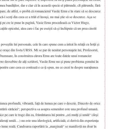
mea bandiților, dar e clar că în această specie el pătrunde, cît pătrunde, fără
pare, de altfel, o probă că romancierul Vasile Ernu e în stare să se descurce
că-l scoți din ceea ce a trăit el însuși, nu mai știe să se descurce. Așa se
diți pe cre le pune în pagină, Vasie Ernu procedează ca Victor Hugo,
cațiile epicului, alea care-i fac pe eseiști să-și închipuie că un prea cinstit
oveștile lui personale, cele în care spune cum a intrat în relații cu hoții și
lte orașe din fosta URSS. Mi se par de neuitat personajele lui, Profesorul,
in buzunare, în construirea cărora Ernu are toate datele unui romancier
pre deosebire de alți scriitori, Vasile Ernu nu-și pune problema genului în
 pentru care ceea ce contează e ce-ți spun, nu ce crezi tu despre narațiunea
țiunea profundă, vibrantă, față de lumea pe care o descrie. Dincolo de orice
ezentării sărăciei“, perspectiva sa asupra semenilor este una profund umană.
ice pe care le trage din ea, frămîntarea lui pentru „cei mulți și umili“ (deși
iderați umili…) nu este una ideologică, artificială, ci derivă din experiența
r-o lume reală. Candoarea raportării la „marginali“ se manifestă nu doar în