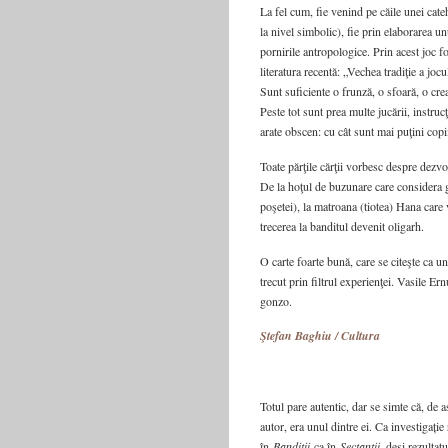
La fel cum, fie venind pe căile unei cate
la nivel simbolic), fie prin elaborarea u
pornirile antropologice. Prin acest joc f
literatura recentă: „Vechea tradiţie a jocu
Sunt suficiente o frunză, o sfoară, o crea
Peste tot sunt prea multe jucării, instrucţ
arate obscen: cu cât sunt mai puţini copii
Toate părţile cărţii vorbesc despre dezvo
De la hoţul de buzunare care considera g
poşetei), la matroana (tiotea) Hana care
trecerea la banditul devenit oligarh.
O carte foarte bună, care se citeşte ca u
trecut prin filtrul experienţei. Vasile Er
gonzo.
Ştefan Baghiu / Cultura
Totul pare autentic, dar se simte că, de 
autor, era unul dintre ei. Ca investigație
în
Bandiții
ca în
Sectanții
, deși rezultat