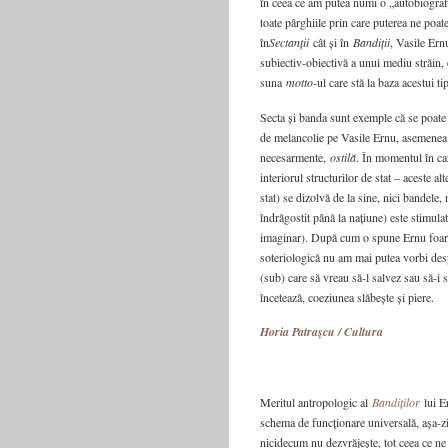
în ceea ce am putea numi o „autobiografi
toate pârghiile prin care puterea ne poa
în
Sectanții
cât și în
Bandiții
, Vasile Ern
subiectiv-obiectivă a unui mediu străin, e
suna
motto
-ul care stă la baza acestui t
Secta și banda sunt exemple că se poate tr
de melancolie pe Vasile Ernu, asemenea
necesarmente,
ostilă
. În momentul în car
interiorul structurilor de stat – aceste a
stat) se dizolvă de la sine, nici bandele,
îndrăgostit până la națiune) este stimul
imaginar). După cum o spune Ernu foarte 
soteriologică nu am mai putea vorbi des
(sub) care să vreau să-l salvez sau să-i 
încetează, coeziunea slăbește și piere.
Horia Patraşcu / Cultura
Meritul antropologic al
Bandiților
lui Er
schema de funcționare universală, așa-zis
nicidecum nu dezvrăjește, tot ceea ce ne a