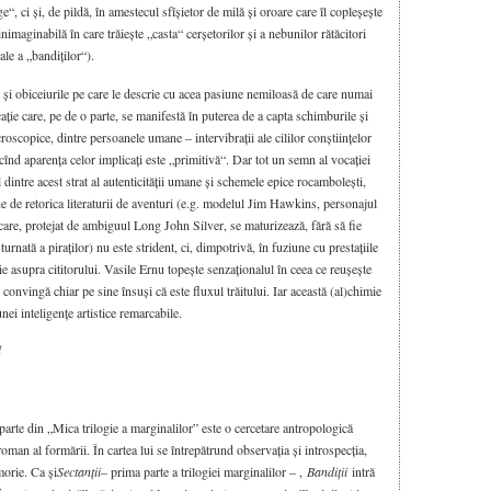
ege“, ci și, de pildă, în amestecul sfîșietor de milă și oroare care îl copleșește
imaginabilă în care trăiește „casta“ cerșetorilor și a nebunilor rătăcitori
iale a „bandiților“).
e și obiceiurile pe care le descrie cu acea pasiune nemiloasă de care numai
cație care, pe de o parte, se manifestă în puterea de a capta schimburile și
croscopice, dintre persoanele umane – intervibrații ale cililor conștiințelor
 cînd aparența celor implicați este „primitivă“. Dar tot un semn al vocației
 dintre acest strat al autenticității umane și schemele epice rocambolești,
ne de retorica literaturii de aventuri (e.g. modelul Jim Hawkins, personajul
care, protejat de ambiguul Long John Silver, se maturizează, fără să fie
turnată a piraților) nu este strident, ci, dimpotrivă, în fuziune cu prestațiile
ație asupra cititorului. Vasile Ernu topește senzaționalul în ceea ce reușește
convingă chiar pe sine însuși că este fluxul trăitului. Iar această (al)chimie
nei inteligențe artistice remarcabile.
l
parte din „Mica trilogie a marginalilor” este o cercetare antropologică
oman al formării. În cartea lui se întrepătrund observația și introspecția,
morie. Ca și
Sectanții
– prima parte a trilogiei marginalilor – ,
Bandiții
intră