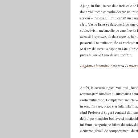
Ajung, în final, la cea de-a treia cale de
două volume: este vorba despre un traseu 
scrierii – trilogia lui Ernu capătă un car
cărți, Vasile Ernu se descoperă pe sine ca
subiectivism melancolic pe care îl evita în
avea să-i reproșez, de data aceasta, faptu
pe scenă. De multe ori, fie că vorbește u
Mai are de lucrat la capitolul ăsta. Cert e
putea fi
Vasile Ernu devine scriitor
.
Bogdan-Alexandru S
tănescu /
Observ
Astfel, în această logică, volumul „Bandi
recunoaştere imediată şi automatică a un
exotismului estic. Complementare, ele vor
în senul în care, orice s-ar întâmpla în
când Profesorul (figură centrală din lume
delirul personajelor bolnave şi misticoid
lui Ernu, categoric pe filieră dostoievsk
elemente (detalii de comportament, detali