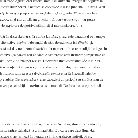
e antropologică”, căci autorul însuși se simte un „marginal”, vigilent la
te ridica doar pentru a ne face să cădem de la o înălțime mai… sigură. Atât
u își folosește propria experiență de viață ca „metodă” de cunoaștere
xotic, aflat într-un „tărâm al leilor”.
Et inter leones ego
– ar putea
ip de explorare deopotrivă științifică și mărturisitoare. (…)
ăi în afara statului și în contra lui. Dar, și aici este paradoxul ce-l umple
 alternative
depind
substanțial de stat, de existența lui
diferită
și,
e statul devine favorabil sectelor, în momentul în care bandiții fac legea în
lternative (ce păreau atât de viabile câtă vreme erau urmărite și reprimate de
 nici sectele nu mai pot rezista. Coeziunea unei comunități (de la cuplul
ată și menținută de prezența și de atacurile unui dușman comun (real sau
frumos iubirea este salvatoare în esența ei și fără această intenție
pre iubire. De aceea atâta vreme cât există un pericol sau un Dușman de
salvez pe cei iubiți – coeziunea este maximă. De îndată ce acești stimuli
nu este acela de a ne desluși, de a ne da în vileag structurile profunde,
a „gândire sălbatică” a criminalității. E o carte care dezvăluie, dar
trage și ne farmecă în literatura și filmografia cu mafioți, pirați,