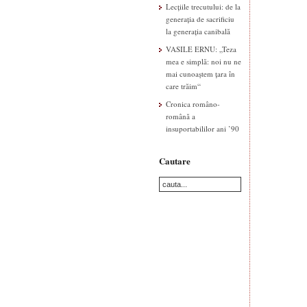
Lecțiile trecutului: de la
generația de sacrificiu
la generația canibală
VASILE ERNU: „Teza
mea e simplă: noi nu ne
mai cunoaștem țara în
care trăim“
Cronica româno-
română a
insuportabililor ani ’90
Cautare