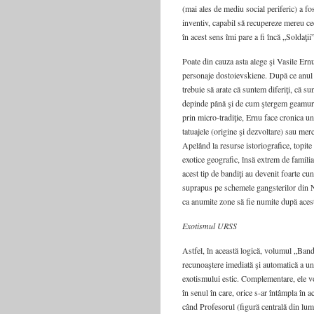
(mai ales de mediu social periferic) a fos
inventiv, capabil să recupereze mereu ce
în acest sens îmi pare a fi încă „Soldaţ
Poate din cauza asta alege şi Vasile E
personaje dostoievskiene. După ce anul t
trebuie să arate că suntem diferiţi, că 
depinde până şi de cum ştergem geamurile
prin micro-tradiţie, Ernu face cronica un
tatuajele (origine şi dezvoltare) sau mer
Apelând la resurse istoriografice, topite
exotice geografic, însă extrem de familiar
acest tip de bandiţi au devenit foarte cu
suprapus pe schemele gangsterilor din 
ca anumite zone să fie numite după acest
Exotismul URSS
Astfel, în această logică, volumul „Bandi
recunoaştere imediată şi automatică a un
exotismului estic. Complementare, ele vor
în senul în care, orice s-ar întâmpla în
când Profesorul (figură centrală din lume