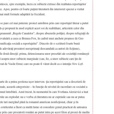
ulescu, spre exemplu, lucra cu subiecte extrase din realitatea reportajelor
). Apoi, pentru că foarte puţină literatură din interiorul speciei a vizitat
mai mult formele adaptării la Occident.
se pare cel mai puternic proiect autohton prin care reportajul literar a putut
-şi propună în mod explicit acest soi de reabilitare, articolele celor din
pranumit „Regele Canalelor”, despre abuzurile poliţiei, despre refugiaţii de
reevaluării a ceea ce Brunea Fox, în cadrul unei anchete propuse de Geo
ficaţia socială a reportajului”. Dincolo de o scriitură foarte bună
 de adevăraţi prozatori neexprimaţi deocamdată ca autori de ficţiune),
de două direcţii: prima, detensionarea unor presetări ale societăţii româneşti
tul asupra unor subiecte marginale (sau, fie, a unor subiecte care ţin de
reat de Vasile Ernu) care nu poate fi văzut decât ca o intenţie
New Left
.
arte de a putea gestiona uşor interven- ţia reportajului sau a descrierii de
ionale, această categorisire – în funcţie de nivelul de racordare cu socialul a
emnul întrebării. Anul trecut, în momentul în care Svetlana Alexievici a luat
iile au explodat: nu e vorba că literatura nu ar cuprinde sau nu ar putea
le tari mergând până la romanul american nonficţional, chiar şi în
a esteticului a făcut ca multă lume să considere genul practicat de autoarea
le prin care prozatorii români au putut intra pe acest filon al prozei de mediu