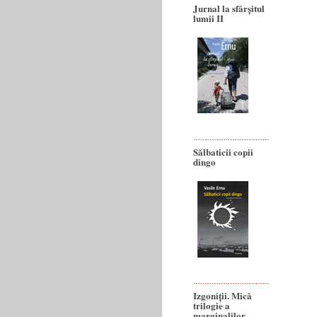
Jurnal la sfârșitul
lumii II
Sălbaticii copii
dingo
Izgoniții. Mică
trilogie a
marginalilor