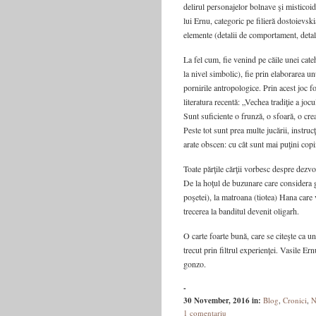
delirul personajelor bolnave şi misticoid
lui Ernu, categoric pe filieră dostoievsk
elemente (detalii de comportament, detali
La fel cum, fie venind pe căile unei cate
la nivel simbolic), fie prin elaborarea u
pornirile antropologice. Prin acest joc f
literatura recentă: „Vechea tradiţie a jocu
Sunt suficiente o frunză, o sfoară, o crea
Peste tot sunt prea multe jucării, instrucţ
arate obscen: cu cât sunt mai puţini copii
Toate părţile cărţii vorbesc despre dezvo
De la hoţul de buzunare care considera g
poşetei), la matroana (tiotea) Hana care
trecerea la banditul devenit oligarh.
O carte foarte bună, care se citeşte ca u
trecut prin filtrul experienţei. Vasile Er
gonzo.
-
30 November, 2016
in:
Blog
,
Cronici
,
N
1 comentariu