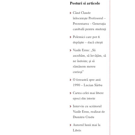
Posturi si articole
Când Claude
înlocuiește Profesorul –
Prezentarea – Generația
canibală pentru studenți
Polemici care pot fi
depășite – dacă citești
Vasile Ernu: „Să
ascultăm, să învățăm, să
ne îndoim; și să
rămânem mereu
curioși”
O fereastră spre anii
1990 – Lucian Sârbu
Cartea celei mai libere
epoci din istorie
Interviu cu scriitorul
Vasile Ernu, realizat de
Dumitru Crudu
Autorul lunii mai la
Libris