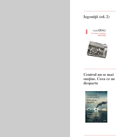
Izgoniții (ed. 2)
Centrul nu se mai
susține. Ceea ce ne
desparte