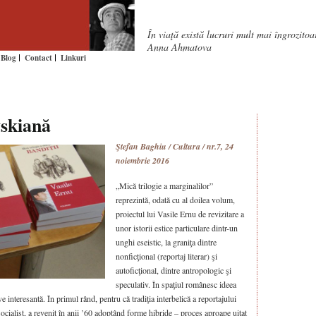
În viaţă există lucruri mult mai îngrozito
Anna Ahmatova
Blog
Contact
Linkuri
vskiană
Ştefan Baghiu / Cultura / nr.7, 24
noiembrie 2016
„Mică trilogie a marginalilor”
reprezintă, odată cu al doilea volum,
proiectul lui Vasile Ernu de revizitare a
unor istorii estice particulare dintr-un
unghi eseistic, la graniţa dintre
nonficţional (reportaj literar) şi
autoficţional, dintre antropologic şi
speculativ. În spaţiul românesc ideea
 interesantă. În primul rând, pentru că tradiţia interbelică a reportajului
socialist, a revenit în anii ’60 adoptând forme hibride – proces aproape uitat