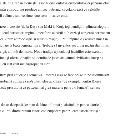
e ale lui Breban locuieşte la rădă- cina ontologiei/deontologiei personajelor
iană) episodul nu produce un şoc puternic, ci colaborează cu celelalte
i culinare sau vestimentare semnificative etc.).
heze inversate (de la Keşa sau Maki la Korj, toţi bandiţii împlinesc alegorii,
nui cod particular, regimul metaforic al cărţii dublează şi corijează permanent
ocal (între antropologic şi realism magic), Ernu impune o eseistică unică în
lui are la bază penuria, lipsa. Trebuie să inventezi jocuri şi jucării din nimic.
ngă, un bob de fasole. Noua tradiţie a jocului şi jucăriilor este excesul.
iuni şi oferte. Spaţiile şi locurile de joacă ale «lumii civilizate» încep să
, cu atât sunt mai îngropaţi în ele”.
ltare prin educaţie alternativă. Trecerea însă se face brusc în postcomunism.
robiană utilizarea instrumentelor auxiliare (de exemplu pentru tăierea
 vede prostituţia ca pe „cea mai grea meserie pentru o femeie”, se face
n dosar de epocă (extrem de bine informat şi alcătuit pe partea istorică)
nu e unul dintre puţinii autori contemporani pentru care istoria însăşi e
outati
,
Presa