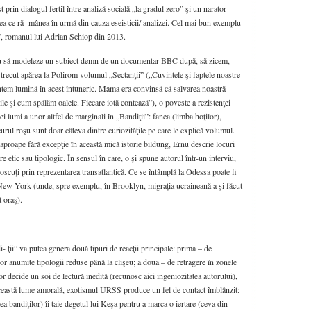
t prin dialogul fertil între analiză socială „la gradul zero” şi un narator
ea ce ră- mânea în urmă din cauza eseisticii/ analizei. Cel mai bun exemplu
ii”, romanul lui Adrian Schiop din 2013.
rnu să modeleze un subiect demn de un documentar BBC după, să zicem,
recut apărea la Polirom volumul „Sectanţii” („Cuvintele şi faptele noastre
suntem lumină în acest întuneric. Mama era convinsă că salvarea noastră
 şi cum spălăm oalele. Fiecare iotă contează”), o poveste a rezistenţei
ei lumi a unor altfel de marginali în „Bandiţii”: fanea (limba hoţilor),
curul roşu sunt doar câteva dintre curiozităţile pe care le explică volumul.
 aproape fără excepţie în această mică istorie bildung, Ernu descrie locuri
e etic sau tipologic. În sensul în care, o şi spune autorul într-un interviu,
noscuţi prin reprezentarea transatlantică. Ce se întâmplă la Odessa poate fi
New York (unde, spre exemplu, în Brooklyn, migraţia ucraineană a şi făcut
 oraş).
- ţii” va putea genera două tipuri de reacţii principale: prima – de
or anumite tipologii reduse până la clişeu; a doua – de retragere în zonele
 decide un soi de lectură inedită (recunosc aici ingeniozitatea autorului),
 această lume amorală, exotismul URSS produce un fel de contact îmblânzit:
a bandiţilor) îi taie degetul lui Keşa pentru a marca o iertare (ceva din