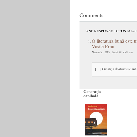
Comments
ONE RESPONSE TO “OSTALG
O literatură bună este u
Vasile Ernu
December 20th, 2016 @ 9:45 am
[…] Ostalgia dostoievskian
Generaţia
canibală