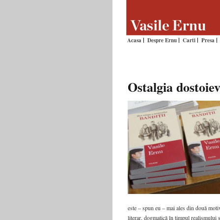
Acasa
Despre Ernu
Carti
Presa
Ostalgia dostoie
este – spun eu – mai ales din două motive
literar, dogmatică în timpul realismului 