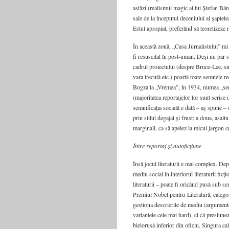
astăzi (realismul magic al lui Ștefan Băn
sale de la începutul deceniului al şaptelea
Estul apropiat, preferând să teoretizeze 
În această zonă, „Casa Jurnalistului” mi 
fi resuscitat în post-uman. Deşi nu par să
cadrul proiectului (despre Bruce-Lee, su
vara trecută etc.) poartă toate semnele 
Bogza la „Vremea”, în 1934, numea „semni
(majoritatea reportajelor lor sunt scrise
semnificaţia socială e dată – aş spune – 
prin stilul degajat şi frust; a doua, asal
marginali, ca să apelez la micul jargon c
Între reportaj și autoficțiune
Însă jocul literaturii e mai complex. Dep
mediu social în interiorul literaturii ficţ
literaturii – poate fi oricând pusă sub s
Premiul Nobel pentru Literatură, categor
gestiona descrierile de mediu (argumente
variantele cele mai hard), ci că presiune
bielorusă inferior din oficiu. Singura ca