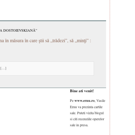
IA DOSTOIEVSKIANĂ”
na în măsura în care ştii să „trădezi”, să „minţi” :
ă […]
Bine ati venit!
Pe
www.ernu.ro
, Vasile
Ernu va prezinta cartile
sale. Puteti vizita blogul
si citi recenziile operelor
sale in presa.