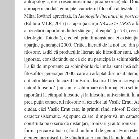
antropologic, eseu (eseu înseamnă aproape orice) etc. Două
aproape niciodată enunţate: caracterul filosofic al textelor lui
Mihai Iovănel apreciază, în
Ideologiile literaturii în pos
(Editura MLR, 2017) că apariţia cărţii
Născut în URSS
a f
al resetării raportului dintre stânga şi dreapta” (p. 73), ceea
ideologic. Totodată, cred că, prin dimensiunea ei existenţia
aparţine generaţiei 2000. Critica literară de la noi are, din 
filosofic, astfel că producţiile literare ale filosofilor sunt, 
ignorate, considerându-se că ele nu participă la schimbările 
La fel de importante ca schimbările de limbaj sunt însă sch
filosofilor generaţiei 2000, care au adoptat discursul litera
criticilor literari. În cazul lui Ernu, discursul literar cores
natură filosofică (nu sunt o schimbare de limbaj, ci o schim
raportării la câmpul filosofic şi la filosofia universitară. În 
prea puţin caracterul filosofic al textelor lui Vasile Ernu. A
ciudat, căci Vasile Ernu este, în primul rând, filosof. E drep
caracter sistematic. Aş spune că are, dimpotrivă, un caracte
construită pe o serie de distanţări, ironizări şi autoironizări
forma pe care a luat-o, fiind un hibrid de genuri. Ernu este 
elementare mişcări ale gândirii sale, punând la îndoială şi r