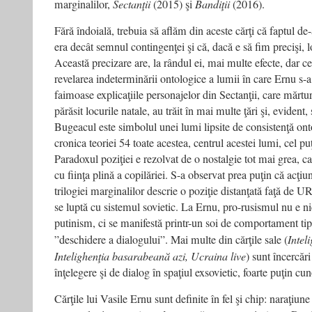
marginalilor,
Sectanţii
(2015) şi
Bandiţii
(2016).
Fără îndoială, trebuia să aflăm din aceste cărţi că faptul d
era decât semnul contingenţei şi că, dacă e să fim precişi, l
Această precizare are, la rândul ei, mai multe efecte, dar c
revelarea indeterminării ontologice a lumii în care Ernu s-a 
faimoase explicaţiile personajelor din Sectanţii, care mărtur
părăsit locurile natale, au trăit în mai multe ţări şi, eviden
Bugeacul este simbolul unei lumi lipsite de consistenţă ont
cronica teoriei 54 toate acestea, centrul acestei lumi, cel pu
Paradoxul poziţiei e rezolvat de o nostalgie tot mai grea, c
cu fiinţa plină a copilăriei. S-a observat prea puţin că acţiu
trilogiei marginalilor descrie o poziţie distanţată faţă de UR
se luptă cu sistemul sovietic. La Ernu, pro-rusismul nu e n
putinism, ci se manifestă printr-un soi de comportament ti
”deschidere a dialogului”. Mai multe din cărţile sale (
Intel
Intelighenţia basarabeană azi, Ucraina live
) sunt încercăr
înţelegere şi de dialog în spaţiul exsovietic, foarte puţin cun
Cărţile lui Vasile Ernu sunt definite în fel şi chip: naraţiune