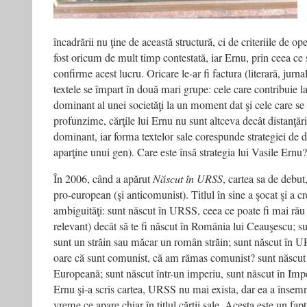
încadrării nu ţine de această structură, ci de criteriile de op
fost oricum de mult timp contestată, iar Ernu, prin ceea ce 
confirme acest lucru. Oricare le-ar fi factura (literară, jurnali
textele se împart în două mari grupe: cele care contribuie l
dominant al unei societăţi la un moment dat şi cele care se 
profunzime, cărţile lui Ernu nu sunt altceva decât distanţări
dominant, iar forma textelor sale corespunde strategiei de d
aparţine unui gen). Care este însă strategia lui Vasile Ernu?
În 2006, când a apărut
Născut în URSS
, cartea sa de debut
pro-european (şi anticomunist). Titlul în sine a şocat şi a cre
ambiguităţi: sunt născut în URSS, ceea ce poate fi mai rău
relevant) decât să te fi născut în România lui Ceauşescu; 
sunt un străin sau măcar un român străin; sunt născut în 
oare că sunt comunist, că am rămas comunist? sunt născu
Europeană; sunt născut într-un imperiu, sunt născut în Imp
Ernu şi-a scris cartea, URSS nu mai exista, dar ea a însem
vreme ce apare chiar în titlul cărţii sale. Acesta este un fa