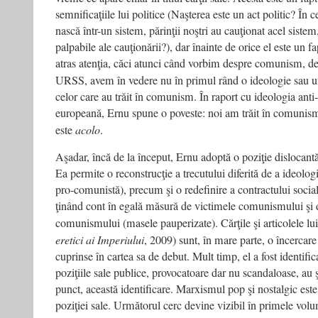
semnificaţiile lui politice (Naşterea este un act politic? În
nască într-un sistem, părinţii noştri au cauţionat acel sistem
palpabile ale cauţionării?), dar înainte de orice el este un f
atras atenţia, căci atunci când vorbim despre comunism, d
URSS, avem în vedere nu în primul rând o ideologie sau un
celor care au trăit în comunism. În raport cu ideologia anti
europeană, Ernu spune o poveste: noi am trăit în comunism,
este
acolo
.
Aşadar, încă de la început, Ernu adoptă o poziţie dislocant
Ea permite o reconstrucţie a trecutului diferită de a ideologi
pro-comunistă), precum şi o redefinire a contractului social,
ţinând cont în egală măsură de victimele comunismului şi d
comunismului (masele pauperizate). Cărţile şi articolele lu
eretici ai Imperiului
, 2009) sunt, în mare parte, o încercare
cuprinse în cartea sa de debut. Mult timp, el a fost identifi
poziţiile sale publice, provocatoare dar nu scandaloase, au ş
punct, această identificare. Marxismul pop şi nostalgic este
poziţiei sale. Următorul cerc devine vizibil în primele volum