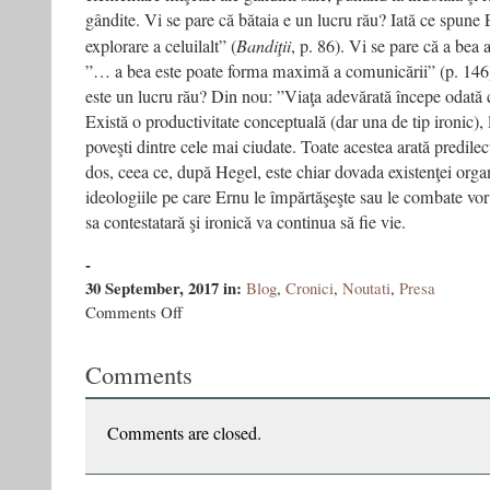
gândite. Vi se pare că bătaia e un lucru rău? Iată ce spune
explorare a celuilalt” (
Bandiţii
, p. 86). Vi se pare că a bea 
”… a bea este poate forma maximă a comunicării” (p. 146)
este un lucru rău? Din nou: ”Viaţa adevărată începe odată 
Există o productivitate conceptuală (dar una de tip ironic),
poveşti dintre cele mai ciudate. Toate acestea arată predile
dos, ceea ce, după Hegel, este chiar dovada existenţei organ
ideologiile pe care Ernu le împărtăşeşte sau le combate vo
sa contestatară şi ironică va continua să fie vie.
-
30 September, 2017
in:
Blog
,
Cronici
,
Noutati
,
Presa
on
Comments Off
Câteva
aspecte
Comments
ale
discursului
lui
Vasile
Comments are closed.
Ernu
–
de