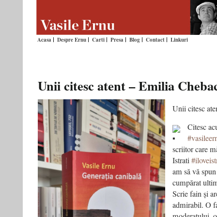
Acasa
Despre Ernu
Carti
Presa
Blog
Contact
Linkuri
Unii citesc atent – Emilia Cheba
Unii citesc at
Citesc ac
#vasileer
scriitor care 
Istrati
#iloveist
am să vă spun 
cumpărat ultim
Scrie fain și ar
admirabil. O f
moderatului, o