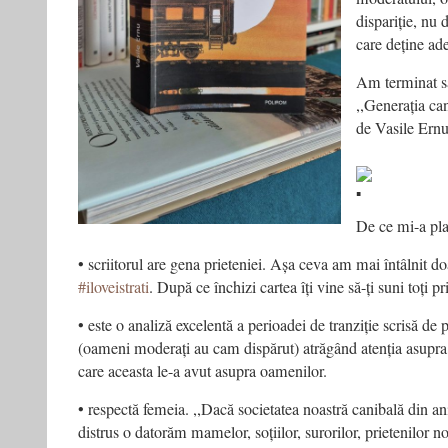
dispariție, nu 
care deține ad
Am terminat 
,,Generația can
de Vasile Ernu
De ce mi-a pla
• scriitorul are gena prieteniei. Așa ceva am mai întâlnit doa
#iloveistrati
. După ce închizi cartea îți vine să-ți suni toți pr
• este o analiză excelentă a perioadei de tranziție scrisă de 
(oameni moderați au cam dispărut) atrăgând atenția asupra 
care aceasta le-a avut asupra oamenilor.
• respectă femeia. ,,Dacă societatea noastră canibală din ani
distrus o datorăm mamelor, soțiilor, surorilor, prietenilor n