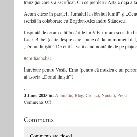
tranziției care s-a sacrificat. Cu ce pierderi? Asta e deja alt
Acum citesc în paralel ,,Jurnalul la sfârșitul lumii” și ,,Cen
(scrisă în colaborare cu Bogdan-Alexandru Stănescu).
Inspirată de ce am citit în cărțile lui V.E. mi-am scos din bib
Isaak Babel (carte despre care spune că, la un moment dat, o
,,Donul liniștit”. De citit la vară când noutățile de pe piața 
#emiliachebac
Întrebare pentru Vasile Ernu (pentru că muzica e un perso
ai asocia ,,Donul liniștit”?
-
3 June, 2025
in:
Animatie
,
Blog
,
Cronici
,
Noutati
,
Presa
on
Comments Off
Unii
citesc
Comments
atent
–
Emilia
Chebac
Comments are closed.