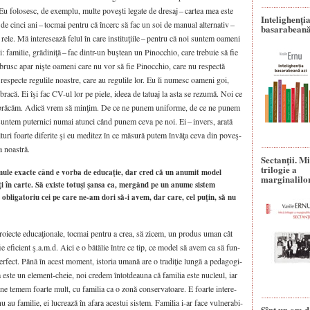
. Eu folo­sesc, de exem­plu, mul­te poveş­ti lega­te de dre­saj – car­tea mea este
Intelighenți
 de cin­ci ani – toc­mai pen­tru că încerc să fac un soi de manu­al alter­na­tiv –
basarabeană
le. Mă inte­re­sea­ză felul în care insti­tu­ţi­i­le – pen­tru că noi sun­tem oame­ni
i: fami­lie, gră­di­ni­ţă – fac dintr-un buş­tean un Pinoc­chio, care tre­bu­ie să fie
i brusc apar niş­te oame­ni care nu vor să fie Pinoc­chio, care nu res­pec­tă
res­pec­te regu­li­le noas­tre, care au regu­li­le lor. Eu îi numesc oame­ni goi,
­bra­că. Ei îşi fac CV-ul lor pe pie­le, ide­ea de tatu­aj la asta se rezu­mă. Noi ce
bră­căm. Adi­că vrem să minţim. De ce ne punem uni­for­me, de ce ne punem
 sun­tem puter­ni­ci numai atun­ci când punem ceva pe noi. Ei – invers, ara­tă
ri foar­te dife­ri­te şi eu medi­tez în ce măsu­ră putem învă­ţa ceva din poveş­
a noas­tră.
Sectanţii. M
trilogie a
rmule exacte când e vorba de educaţie, dar cred că un anumit model
marginalilo
ţi în carte. Să existe totuşi şansa ca, mergând pe un anume sistem
 obligatoriu cei pe care ne-am dori să-i avem, dar care, cel puţin, să nu
­iec­te edu­ca­ţio­na­le, toc­mai pen­tru a crea, să zicem, un pro­dus uman cât
 fie efi­cient ş.a.m.d. Aici e o bătă­lie între ce tip, ce model să avem ca să fun­
er­fect. Până în acest moment, isto­ria uma­nă are o tra­di­ţie lun­gă a peda­go­gi­
lia este un element-cheie, noi cre­dem întot­dea­u­na că fami­lia este nucle­ul, iar
 ne temem foar­te mult, cu fami­lia ca o zonă con­ser­va­toa­re. E foar­te inte­re­
 nu au fami­lie, ei lucrea­ză în afa­ra aces­tui sis­tem. Fami­lia i-ar face vul­ne­ra­bi­
Sînt un om d