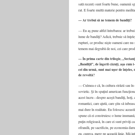
sa­tă recent) sunt foar­te bune, oame­nii sp
rat. E foar­te mul­tă mate­rie pen­tru medi­ta­ţ
— Ar trebui să ne temem de bandiţi?
— Eu aş pune alt­fel între­ba­rea: ar tre­
lume de ban­di­ţi? Adi­că, tre­bu­ie să înţe­le
rup­tu­ri, ce pro­duc niş­te oame­ni care nu
temem mai degra­bă de noi, cei care pro­d
— În prima carte din trilogie, „Sectanţi
„Bandiţii”, de îngerii căzuţi, aşa cum i
cei din urmă, sunt mai uşor de înţeles, 
de revoltă?
— Cul­mea e că, în cul­tu­ra stră­zii sau în c
sovietic. Şi în spa­ţi­ul ame­ri­can fun­cţio­n
acest lucru – des­pre aceş­ti ban­di­ţi, hoţi,
roman­ti­ci, care aju­tă, care ştiu să iubeas
mai dure în rea­li­ta­te. Eu folo­sesc aceas­tă
spu­ne că ei con­stru­iesc o lume inu­ma­nă,
puţin reli­gi­oa­să, în care ei sunt pri­vi­ţi
ofran­dă, pe sacri­fi­ciu, pe eco­no­mia daru­
eu, cum­va, merg pe aceas­tă linie. Mă inte­