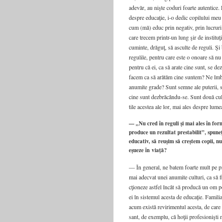
adevăr, au niş­te codu­ri foar­te auten­ti­ce
des­pre edu­ca­ţie, i-o dedic copi­lu­lui meu
cum (mă) educ prin nega­tiv, prin lucru­ri re
care tre­cem printr-un lung şir de insti­tu­ţi
cumin­te, dră­guţ, să ascul­te de regu­li. Ş
regu­li­le, pen­tru care este o onoa­re să nu 
pen­tru că ei, ca să ara­te cine sunt, se dez
facem ca să ară­tăm cine sun­tem? Ne îm
anu­mi­te gra­de? Sunt sem­ne ale pute­rii,
cine sunt dezbrăcându-se. Sunt două cul­tu­
ti­le aces­tea ale lor, mai ales des­pre lume
— „Nu cred în reguli şi mai ales în fo
produce un rezultat prestabilit”, spune
educativ, să reuşim să creştem copii, nu
eşueze în viaţă?
— În gene­ral, ne batem foar­te mult pe pro
mai adec­vat unei anu­mi­te cul­tu­ri, ca să
cţio­ne­ze ast­fel încât să pro­du­că un om p
ei în sis­te­mul aces­ta de edu­ca­ţie. Fami­
acum exis­tă revi­ri­men­tul aces­ta, de care
sant, de exem­plu, că hoţii pro­fe­si­o­ni­ş­ti