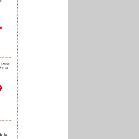
a rusă
 Ernu
de la
anuc