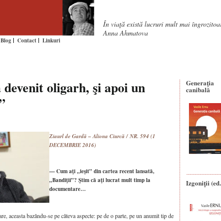
În viaţă există lucruri mult mai îngrozito
Anna Ahmatova
Blog
Contact
Linkuri
 devenit oligarh, şi apoi un
Generaţia
canibală
i”
Ziaurl de Gardă –
Aliona Ciurcă / NR. 594 (1
DECEMBRIE 2016)
— Cum aţi „ieşit” din cartea recent lansată,
„Bandiţii”? Ştim că aţi lucrat mult timp la
Izgoniții (ed.
documentare…
e, aceas­ta bazându-se pe câte­va aspec­te: pe de o par­te, pe un anu­mit tip de