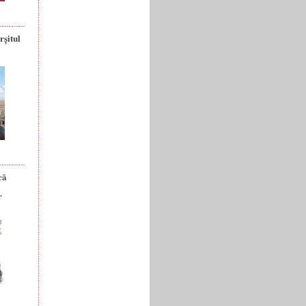
rșitul
că
r