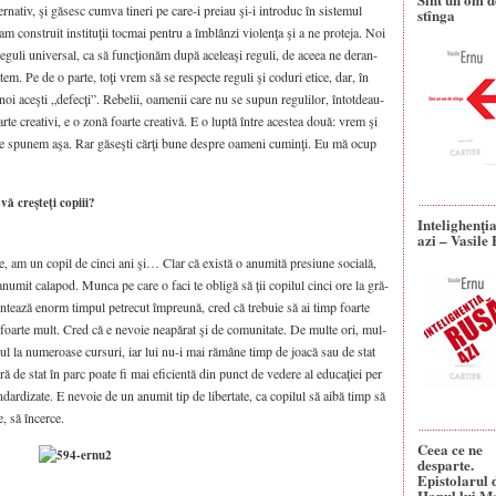
er­na­tiv, şi găsesc cum­va tine­ri pe care-i pre­iau şi-i intro­duc în sis­te­mul
stînga
m con­stru­it insti­tu­ţii toc­mai pen­tru a îmblân­zi vio­lenţa şi a ne pro­te­ja. Noi
u­li uni­ver­sal, ca să fun­cţio­năm după ace­lea­şi regu­li, de ace­ea ne deran­
­tem. Pe de o par­te, toţi vrem să se res­pec­te regu­li şi codu­ri eti­ce, dar, în
u noi aceş­ti „defe­cţi”. Rebe­lii, oame­nii care nu se supun regu­li­lor, întot­dea­u­
­te cre­a­ti­vi, e o zonă foar­te cre­a­ti­vă. E o lup­tă între aces­tea două: vrem şi
să le spu­nem aşa. Rar găseş­ti cărţi bune des­pre oame­ni cuminţi. Eu mă ocup
ă creşteţi copiii?
Intelighenţi
azi – Vasile
 am un copil de cin­ci ani şi… Clar că exis­tă o anu­mi­tă pre­siu­ne soci­a­lă,
 anu­mit cala­pod. Mun­ca pe care o faci te obli­gă să ţii copi­lul cin­ci ore la gră­
­tea­ză enorm tim­pul petre­cut împre­u­nă, cred că tre­bu­ie să ai timp foar­te
 foar­te mult. Cred că e nevo­ie nea­pă­rat şi de comu­ni­ta­te. De mul­te ori, mul­
lul la nume­roa­se cur­su­ri, iar lui nu-i mai rămâ­ne timp de joa­că sau de stat
ă de stat în parc poa­te fi mai efi­cien­tă din punct de vede­re al edu­ca­ţi­ei per
dar­di­za­te. E nevo­ie de un anu­mit tip de liber­ta­te, ca copi­lul să aibă timp să
e, să încer­ce.
Ceea ce ne
desparte.
Epistolarul 
Hanul lui M