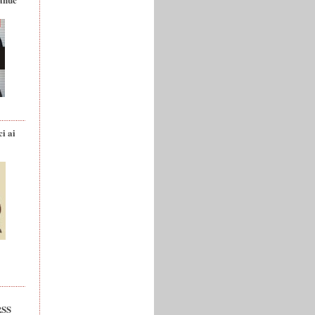
ci ai
RSS