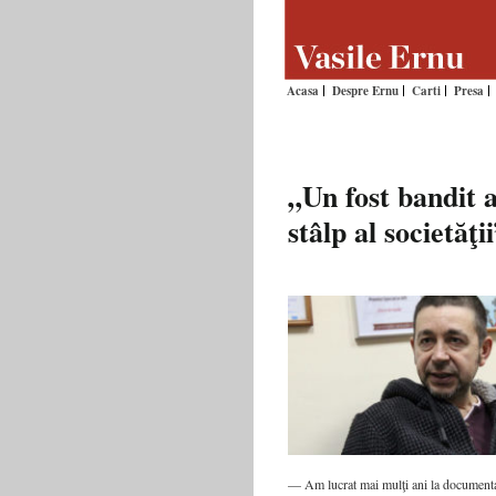
Acasa
Despre Ernu
Carti
Presa
„Un fost bandit a
stâlp al societăţi
— Am lucrat mai mulţi ani la docu­men­ta­r