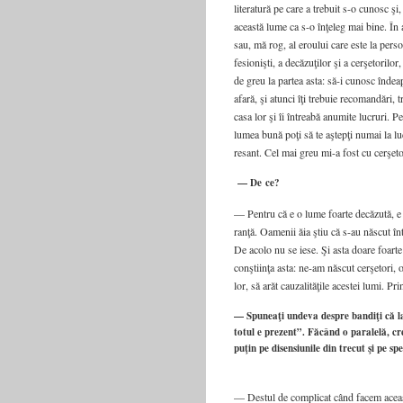
lite­ra­tu­ră pe care a tre­bu­it s-o cunosc ş
aceas­tă lume ca s-o înţe­leg mai bine. În ac
sau, mă rog, al ero­u­lui care este la per­so
fe­si­o­ni­ş­ti, a decă­zu­ţi­lor şi a cerşe­to­
de greu la par­tea asta: să-i cunosc îndea­p
afa­ră, şi atun­ci îţi tre­bu­ie reco­man­dă­ri
casa lor şi îi întrea­bă anu­mi­te lucru­ri.
lumea bună poţi să te aşte­pţi numai la luc
re­sant. Cel mai greu mi-a fost cu cerşe­to­
— De ce?
— Pen­tru că e o lume foar­te decă­zu­tă, e o
ranţă. Oame­nii ăia ştiu că s-au năs­cut înt
De aco­lo nu se iese. Şi asta doa­re foar­t
conş­ti­inţa asta: ne-am năs­cut cerşe­to­r
lor, să arăt cau­za­li­tă­ţi­le aces­tei lumi. P
— Spuneaţi undeva despre bandiţi că la e
totul e prezent”. Făcând o paralelă, cr
puţin pe disensiunile din trecut şi pe s
— Des­tul de com­pli­cat când facem aceas­tă 