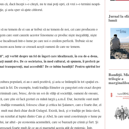
un că, dacă înce­pi s-o citeş­ti, nu te mai poţi opri, că vrei s-o ter­mi­ni nea­pă­
ie, şi asta sper să aju­te citi­to­rul.
Jurnal la sfâ
lumii
bui să ne temem de ei sau ar tre­bui să ne temem de noi, cei care pro­du­cem o
­gem care sunt cau­ze­le aces­tor feno­me­ne ce pro­duc niş­te ine­ga­li­tă­ţi, niş­te
 se înca­drea­ză într-o lume pe care noi o cre­dem per­fec­tă. Tre­bu­ie să ne
u­cem acea lume ce cre­ea­ză aceş­ti oame­ni de care ne temem.
i”, aţi vorbit despre un fel de îngeri care idealizează, în cea de-a doua,
-aţi numit dvs. De ce societatea, în mod cultural, să spunem, îi preferă pe
mai transparenţi, mai accesibili? De ce iubim bandiţii? Pentru spiritul lor
Bandiţii. Mi
trilogie a
ul­tu­ra popu­la­ră, ei au o aură pozi­ti­vă, şi asta se întâm­plă în tot spa­ţi­ul ex-
marginalilo
ea­ză la fel. De exem­plu, toa­tă tra­di­ţia fil­me­lor cu gan­gs­te­ri este exact des­pre
 cri­mi­na­li care, brusc, devin un soi de stâlp al soci­e­tă­ţii, oame­ni de onoa­re,
­că, care ştiu să facă ges­tu­ri cu mână lar­gă ş.a.m.d. Dar, lucru­ri­le sunt mult
 tra­di­ţie roman­ti­că, folo­sesc chiar şi cri­ti­ca lui Şala­mov, care e foar­te dur, el
 mult mai dură chiar decât Gula­gul. Exis­tă, însă, şi o tra­di­ţie pe linia sla­vă,
 ca un rezul­tat al lup­tei din­tre Cain şi Abel, în care unul con­stru­ieş­te o lume pe
lui, iar altul – pe eco­no­mia acu­mu­lă­rii, care se bazea­ză pe cri­mă şi furt. Şi
re­sea­ză foar­te mult de ce au ei mag­ne­tul aces­ta atât de puter­nic. Într-