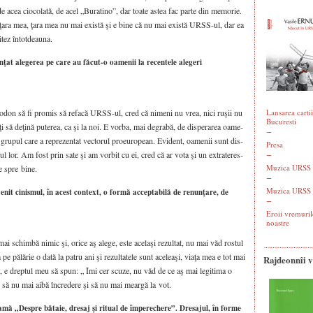
 de acea cio­co­la­tă, de acel „Bura­ti­no”, dar toa­te astea fac par­te din memo­rie.
ţara mea, ţara mea nu mai exis­tă şi e bine că nu mai exis­tă URSS-ul, dar ea
ez întot­dea­u­na.
nţat alegerea pe care au făcut-o oamenii la recentele alegeri
n să fi pro­mis să refa­că URSS-ul, cred că nime­ni nu vrea, nici ruşii nu
Lansarea cartii
Bucuresti
sa­ţi să deţi­nă pute­rea, ca şi la noi. E vor­ba, mai degra­bă, de dis­pe­ra­rea oame­
e gru­pul care a repre­zen­tat vec­to­rul pro­e­u­ro­pean. Evi­dent, oame­nii sunt dis­
Presa
­sul lor. Am fost prin sate şi am vor­bit cu ei, cred că ar vota şi un extra­te­res­
Muzica URSS -
ge spre bine.
Muzica URSS 
nit cinismul, în acest context, o formă acceptabilă de renunţare, de
Eroii vremuril
noastre
chim­bă nimic şi, ori­ce aş ale­ge, este ace­la­şi rezul­tat, nu mai văd ros­tul
e pălă­rie o dată la patru ani şi rezul­ta­te­le sunt ace­lea­şi, via­ţa mea e tot mai
Rajdeonnîi 
n­ci, e drep­tul meu să spun: „ Îmi cer scu­ze, nu văd de ce aş mai legi­ti­ma o
i să nu mai aibă încre­de­re şi să nu mai mear­gă la vot.
amă „Despre bătaie, dresaj şi ritual de împerechere”. Dresajul, în forme