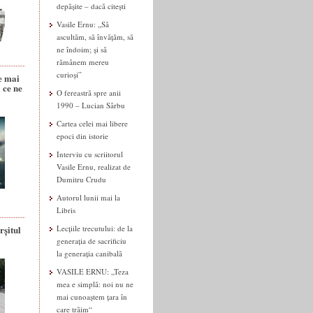
depășite – dacă citești
Vasile Ernu: „Să
ascultăm, să învățăm, să
ne îndoim; și să
rămânem mereu
curioși”
e mai
 ce ne
O fereastră spre anii
1990 – Lucian Sârbu
Cartea celei mai libere
epoci din istorie
Interviu cu scriitorul
Vasile Ernu, realizat de
Dumitru Crudu
Autorul lunii mai la
Libris
rșitul
Lecțiile trecutului: de la
generația de sacrificiu
la generația canibală
VASILE ERNU: „Teza
mea e simplă: noi nu ne
mai cunoaștem țara în
care trăim“