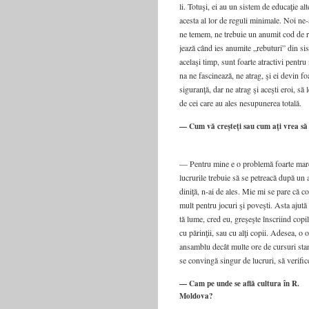
li. Totu­şi, ei au un sis­tem de edu­ca­ţie alt
aces­ta al lor de regu­li mini­ma­le. Noi ne-a
ne temem, ne tre­bu­ie un anu­mit cod de reg
jea­ză când ies anu­mi­te „rebu­tu­ri” din sis
ace­la­şi timp, sunt foar­te atrac­ti­vi pen­tr
na ne fas­ci­nea­ză, ne atrag, şi ei devin foar
sigu­ranţă, dar ne atrag şi aceş­ti eroi, 
de cei care au ales nesu­pu­ne­rea tota­lă.
— Cum vă creşteţi sau cum aţi vrea să v
— Pen­tru mine e o pro­ble­mă foar­te mare,
lucru­ri­le tre­bu­ie să se petrea­că după un
di­ni­ţă, n-ai de ales. Mie mi se pare că con
mult pen­tru jocu­ri şi poveş­ti. Asta aju­tă
tă lume, cred eu, greşeş­te înscri­ind copi­
cu părinţii, sau cu alţi copii. Ade­sea, o or
ansam­blu decât mul­te ore de cur­su­ri stan­
se con­vingă sin­gur de lucru­ri, să veri­fi­c
— Cam pe unde se află cultura în R.
Moldova?