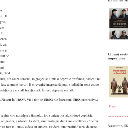
au
res. De
egres.
la o
 în
me­nea,
ri, cân­
­tem şi
Ultimii ereti
 mult de
imperiului
otul
numi
 Or, când
i­nău, din cau­za sără­ci­ei, migra­ţi­ei, se sim­te o depre­sie pro­fun­dă, oame­nii nu
ace anu­mi­te lucru­ri. E o reve­ni­re inte­re­san­tă puţin stu­di­ată în zona eco­no­
ela­ţio­na­re soci­a­lă tra­di­ţio­na­lă. În rest, depre­sie soci­a­lă.
ă „Născut în URSS”. Vă e dor de URSS? Ce înseamnă URSS pentru dvs.?
Presa
gim, ci o nos­tal­gie a tim­pu­lui, toţi sun­tem nos­tal­gi­ci după copi­lă­rie.
eo­gra­fi­ei, a isto­ri­ei. Evi­dent, sunt nos­tal­gic după anii copi­lă­ri­ei. Cine nu
Nascut in U
mele au fost în URSS e deja alt subiect. Evi­dent, sunt pro­fund legat de niş­te