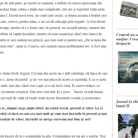
i, pe de altă par­te, pe lucrul cu oame­nii, a tre­bu­it să cunosc per­so­na­je din
e­la­şi timp, car­tea e puţin mai com­pli­ca­tă, căci are şi regis­trul vieţii mele,
a­na I. Exis­tă acest erou, un copil care cre­ş­te, şi lumea aceas­ta a hoţi­lor pro­
ri­lor, care, cum­va, pen­tru mine, e un soi de edu­ca­ţie prin nega­tiv. A fost des­tul
roa­pe, pen­tru că e o lume care, în gene­ral, nu accep­tă intru­şi, oame­ni din
, tre­bu­ie să capeţi încre­de­re, pen­tru că sunt sus­pi­cioşi când vine cine­va în
Centrul nu s
susține. Ceea
 Pen­tru ei, noi sun­tem un peri­col, aşa cum sunt ei pen­tru noi. „De la ăştia din
desparte
ru­ri rele”, spun ei. Cum­va, noi sun­tem cau­za pro­ble­me­lor lor. A fost inte­
rii.
 lume tris­tă, tra­gi­că. Cel mai dur aco­lo nu e atât sufe­rinţa, cât lip­sa de spe­
r-o „lume decă­zu­tă” şi nu vor mai ple­ca de aco­lo cu uşu­rinţă. E ca o cas­tă.
e mult, mai ales când vezi copii, ei n-au nicio vină. Ei cum­va tră­iesc cu
i, o să murim cerşe­to­ri. Din asta vom trăi. Şi e greu… Încerc să arăt lumea
rin poveş­ti de via­ţă să explic toa­te aces­te feno­me­ne soci­a­le şi eco­no­mi­ce.
Jurnal la sfâ
lumii II
i „timpul curge puţin altfel: nu există trecut, prezent şi viitor. La ei
edeţi că dacă ne-am axa mai mult pe cum stau lucrurile în prezent şi mai
peranţele de viitor, lucrurile ar merge oarecum mai bine la noi?
tre­ce­re de la o comu­ni­ta­te la alta. Comu­ni­ta­tea lor nu are o isto­rie. Noi