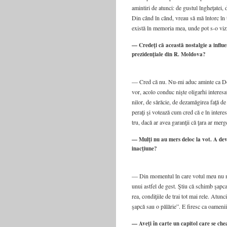
amin­ti­ri de atun­ci: de gus­tul îngheţa­tei,
Din când în când, vreau să mă întorc în 
exis­tă în memo­ria mea, unde pot s-o vizi­t
— Credeţi că această nostalgie a influe
prezidenţiale din R. Moldova?
— Cred că nu. Nu-mi aduc amin­te ca Dodo
vor, aco­lo con­duc niş­te oli­gar­hi inte­re­
ni­lor, de sără­cie, de dez­a­mă­gi­rea faţă d
pe­ra­ţi şi votea­ză cum cred că e în inte­re
tru, dacă ar avea garanţii că ţara ar mer­
— Mulţi nu au mers deloc la vot. A deve
inacţiune?
— Din momen­tul în care votul meu nu mai s
unui ast­fel de gest. Ştiu că schimb şap­ca p
rea, con­di­ţi­i­le de trai tot mai rele. Atu
şap­că sau o pălă­rie”. E firesc ca oame­ni
— Aveţi în carte un capitol care se che