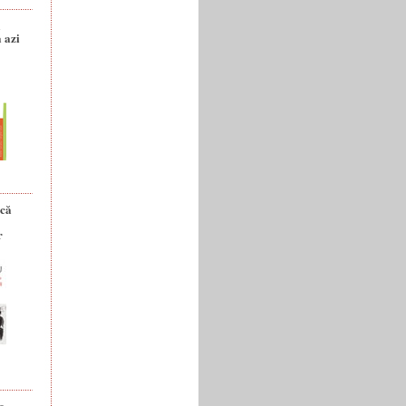
a
 azi
ică
r
e