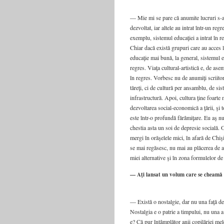
— Mie mi se pare că anu­mi­te lucru­ri s-
dezvol­tat, iar alte­le au intrat într-un reg
exem­plu, sis­te­mul edu­ca­ţi­ei a intrat în r
Chiar dacă exis­tă gru­pu­ri care au acces 
edu­ca­ţie mai bună, la gene­ral, sis­te­mul e
regres. Via­ţa cultural-artistică e, de ase­
în regres. Vor­besc nu de anu­mi­ţi scri­i­to­
tă­reţi, ci de cul­tu­ră per ansam­blu, de sis
infras­truc­tu­ră. Apoi, cul­tu­ra ţine foar­te
dezvol­ta­rea social-economică a ţării, şi t
este într-o pro­fun­dă fărâ­mi­ţa­re. Eu aş 
ches­tia asta un soi de depre­sie soci­a­lă.
mer­gi în oră­şe­le­le mici, în afa­ră de Chi­ş
se mai regă­sesc, nu mai au plă­ce­rea de a f
mi­ei alter­na­ti­ve şi în zona for­mu­le­lor de r
— Aţi lansat un volum care se cheam
— Exis­tă o nos­tal­gie, dar nu una faţă de re
Nos­tal­gia e o patrie a tim­pu­lui, nu una a g
e? Că pur întâm­plă­tor anii copi­lă­ri­ei 