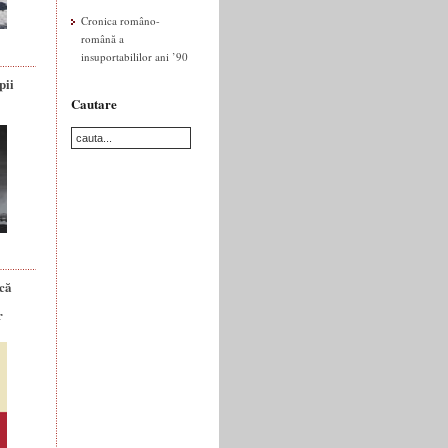
Cronica româno-
română a
insuportabililor ani ’90
pii
Cautare
ică
r