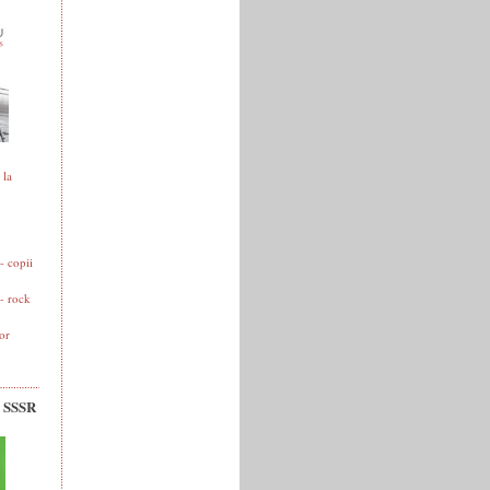
 la
 copii
- rock
or
v SSSR