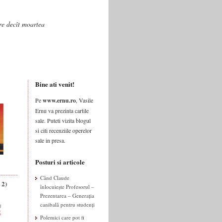
are decît moartea
Bine ati venit!
Pe
www.ernu.ro
, Vasile
Ernu va prezinta cartile
sale. Puteti vizita blogul
si citi recenziile operelor
sale in presa.
Posturi si articole
Când Claude
 2)
înlocuiește Profesorul –
Prezentarea – Generația
canibală pentru studenți
Polemici care pot fi