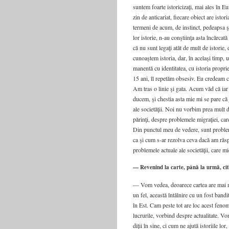
sun­tem foar­te isto­ri­ci­zaţi, mai ales î
zin de anti­ca­ri­at, fie­ca­re obiect are isto
ter­me­ni de acum, de ins­tinct, pedeap­sa 
lor isto­rie, n-au conş­ti­inţa asta încăr­ca­tă
că nu sunt lega­ţi atât de mult de isto­rie,
cunoa­ş­tem isto­ria, dar, în ace­la­şi timp,
ma­nen­tă cu iden­ti­ta­tea, cu isto­ria pro­
15 ani, îl repe­tăm obse­siv. Eu cre­deam că
Am tras o linie şi gata. Acum văd că iar s
ducem, şi ches­tia asta mie mi se pare că j
ale soci­e­tă­ţii. Noi nu vor­bim prea mult de
părinţi, des­pre pro­ble­me­le migra­ţi­ei, 
Din punc­tul meu de vede­re, sunt pro­ble­m
ca şi cum s-ar rezol­va ceva dacă am răs­p
pro­ble­me­le actu­a­le ale soci­e­tă­ţii, care 
— Revenind la carte, până la urmă, citi
— Vom vedea, deo­a­re­ce car­tea are mai mul­t
un fel, aceas­tă întâl­ni­re cu un fost ban­di
în Est. Cam pes­te tot are loc acest feno­me
lucru­ri­le, vor­bind des­pre actu­a­li­ta­t
di­ţii în sine, ci cum ne aju­tă isto­ri­i­le lo