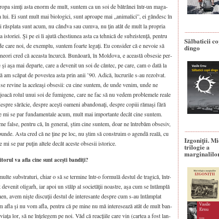
n Euro­pa simţi asta enorm de mult, sun­tem ca un soi de bătrâ­nei într-un maga­
­ria lui. Ei sunt mult mai bio­lo­gi­ci, sunt aproa­pe mai „ani­ma­li­ci”, ei gân­desc în
şi răs­pla­ta sunt acum, nu cân­d­va sau cum­va, nu ţin atât de mult la pro­pria
 a isto­ri­ei. Şi pe ei îi aju­tă ches­tiu­nea asta ca teh­ni­că de sub­zis­tenţă, pen­tru
Sălbaticii co
 de care noi, de exem­plu, sun­tem foar­te lega­ţi. Eu con­si­der că e nevo­ie să
dingo
 une­o­ri cred că aceas­ta încur­că. Bună­oa­ră, în Mol­do­va, e aceas­tă obse­sie per­
prie şi aşa mai depar­te, care a deve­nit un soi de cân­tec, pe care, cam o dată la
 am scă­pat de poves­tea asta prin anii ’90. Adi­că, lucru­ri­le s-au rezol­vat.
e revi­ne la ace­lea­şi obse­sii: cu cine sun­tem, de unde venim, unde ne
oa­că rolul unui soi de fumi­ge­ne, care ne fac să nu vedem pro­ble­me­le rea­le
s­pre sără­cie, des­pre aceş­ti oame­ni aban­do­na­ţi, des­pre copi­ii răma­şi fără
care mi se par fun­damen­ta­le acum, mult mai impor­tan­te decât cine sun­tem.
e fal­se, pen­tru că, în gene­ral, ştim cine sun­tem, doar ne între­băm obse­siv,
un­de. Asta cred că ne ţine pe loc, nu ştim să con­struim o agen­dă rea­lă, cu
Izgoniții. M
mie mi se par puţin alte­le decât aces­te obse­sii isto­ri­ce.
trilogie a
marginalilo
torul va afla cine sunt aceşti bandiţi?
e sub­stra­tu­ri, chiar o să se ter­mi­ne într-o for­mu­lă des­tul de tra­gi­că, într-
t deve­nit oli­garh, iar apoi un stâlp al soci­e­tă­ţii noas­tre, aşa cum se întâm­plă
n, avem niş­te dis­cu­ţii des­tul de inte­re­san­te des­pre cum s-au întâm­plat
e. Vom afla şi nu vom afla, pen­tru că pe mine nu mă inte­re­sea­ză atât de mult ban­
r, via­ţa lor, să ne înţe­le­gem pe noi. Văd că rea­cţi­i­le care vin (car­tea a fost lan­