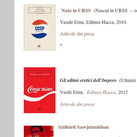
Nato in URSS
(Nascut in URSS – edit
Vasule Ernu, Editura Hacca, 2010.
Articole din presa
*
Gli ultimi eretici dell`Impero
(Ultumii e
Vasile Ernu,
Editura Hacca,
2012
Articole din presa
Született Szovjetunióban