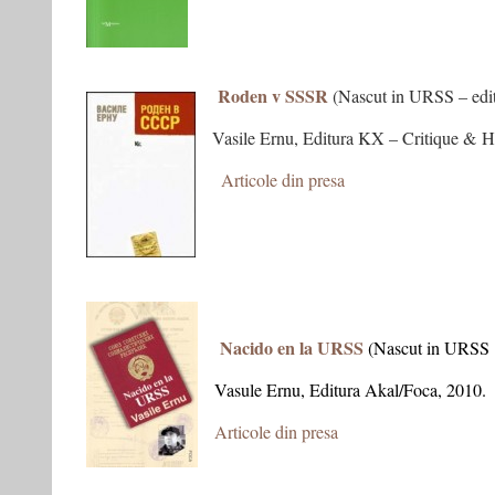
–
Roden v SSSR
(Nascut in URSS – editi
Vasile Ernu, Editura KX – Critique & 
–
Articole din presa
S
– editia in
Nacido en la URSS
(Nascut in URSS –
Vasule Ernu, Editura Akal/Foca, 2010.
Articole din presa