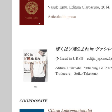
Vasule Ernu, Editura Claroscuro, 2014.
Articole din presa
ぼくはソ連生まれ by ヴァシ
(Născut în URSS – ediţia japoneză)
editura Gunzosha Publishing Co. 2022
Traducere – Seiko Takesono.
COORDONATE
C
Iluzia Anticomunismului