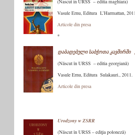
(Nascut in URSS – editia maghiara)
Vasule Ernu, Editura L’Harmattan, 201
Articole din presa
*
დაბადებული საბჭოთა კავშირში 
(Născut în URSS – editia georgiană)
Vasule Ernu, Editura Sulakauri., 2011.
Articole din presa
Urodzony w ZSRR
(Născut în URSS – ediţia poloneză)