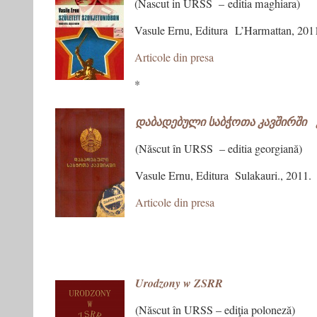
(Nascut in URSS – editia maghiara)
Vasule Ernu, Editura L’Harmattan, 201
Articole din presa
*
დაბადებული საბჭოთა კავშირში 
(Născut în URSS – editia georgiană)
Vasule Ernu, Editura Sulakauri., 2011.
Articole din presa
Urodzony w ZSRR
(Născut în URSS – ediţia poloneză)