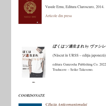
Vasule Ernu, Editura Claroscuro, 2014.
Articole din presa
ぼくはソ連生まれ by ヴァシ
(Născut în URSS – ediţia japoneză)
editura Gunzosha Publishing Co. 2022
Traducere – Seiko Takesono.
COORDONATE
C
Iluzia Anticomunismului