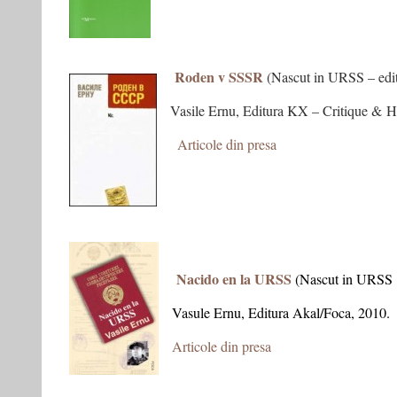
–
Roden v SSSR
(Nascut in URSS – editi
Vasile Ernu, Editura KX – Critique & 
–
Articole din presa
S
– editia in
Nacido en la URSS
(Nascut in URSS –
Vasule Ernu, Editura Akal/Foca, 2010.
Articole din presa