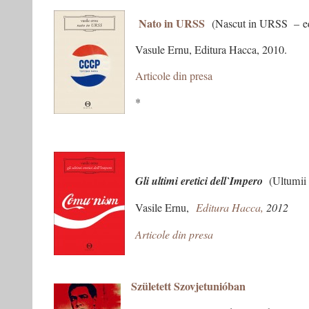
Nato in URSS
(Nascut in URSS – edit
Vasule Ernu, Editura Hacca, 2010.
Articole din presa
*
Gli ultimi eretici dell`Impero
(Ultumii e
Vasile Ernu,
Editura Hacca,
2012
Articole din presa
Született Szovjetunióban