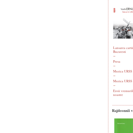
Lansarea cartii
Bucuresti
Presa
Muzica URSS -
Muzica URSS 
Eroii vremuril
noastre
Rajdeonnîi 