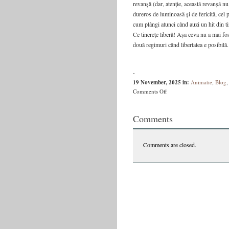
revanșă (dar, atenție, această revanșă nu 
dureros de luminoasă și de fericită, cel 
cum plângi atunci când auzi un hit din ti
Ce tinerețe liberă! Așa ceva nu a mai fos
două regimuri când libertatea e posibilă.
-
19 November, 2025
in:
Animatie
,
Blog
on
Comments Off
Cartea
celei
Comments
mai
libere
epoci
Comments are closed.
din
istorie