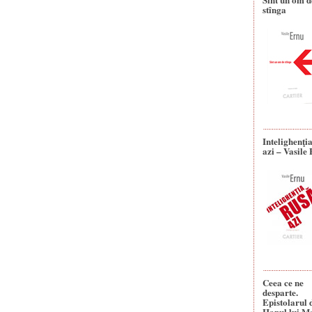
stînga
Intelighenţi
azi – Vasile
Ceea ce ne
desparte.
Epistolarul 
Hanul lui M