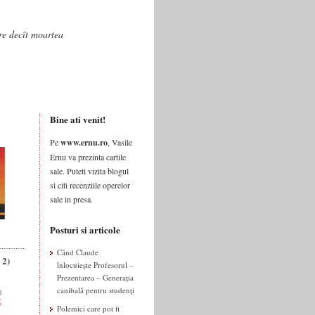
are decît moartea
Bine ati venit!
Pe
www.ernu.ro
, Vasile
Ernu va prezinta cartile
sale. Puteti vizita blogul
si citi recenziile operelor
sale in presa.
Posturi si articole
Când Claude
 2)
înlocuiește Profesorul –
Prezentarea – Generația
canibală pentru studenți
Polemici care pot fi