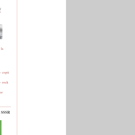
 la
 copii
- rock
or
v SSSR