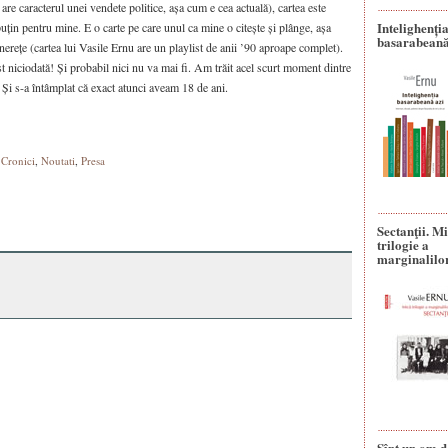
are caracterul unei vendete politice, așa cum e cea actuală), cartea este
Intelighenți
puțin pentru mine. E o carte pe care unul ca mine o citește și plânge, așa
basarabeană
nerețe (cartea lui Vasile Ernu are un playlist de anii ’90 aproape complet).
t niciodată! Și probabil nici nu va mai fi. Am trăit acel scurt moment dintre
 Și s-a întâmplat că exact atunci aveam 18 de ani.
,
Cronici
,
Noutati
,
Presa
Sectanţii. M
trilogie a
marginalilo
Sînt un om d