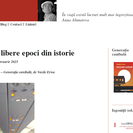
În viaţă există lucruri mult mai îngrozito
Anna Ahmatova
Blog
Contact
Linkuri
libere epoci din istorie
Generaţia
canibală
ebruarie 2025
ie – Generația canibală, de Vasile Ernu
Izgoniții (ed.