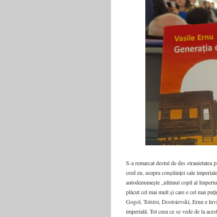
S-a remarcat destul de des stranietatea p
cred eu, asupra conștiinței sale imperial
autodenumește „ultimul copil al Imperiul
plăcut cel mai mult și care e cel mai puț
Gogol, Tolstoi, Dostoievski, Ernu e învăța
imperială. Tot ceea ce se vede de la aces