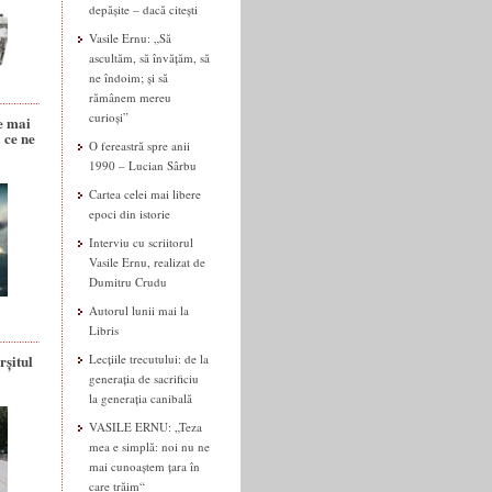
depășite – dacă citești
Vasile Ernu: „Să
ascultăm, să învățăm, să
ne îndoim; și să
rămânem mereu
curioși”
e mai
 ce ne
O fereastră spre anii
1990 – Lucian Sârbu
Cartea celei mai libere
epoci din istorie
Interviu cu scriitorul
Vasile Ernu, realizat de
Dumitru Crudu
Autorul lunii mai la
Libris
rșitul
Lecțiile trecutului: de la
generația de sacrificiu
la generația canibală
VASILE ERNU: „Teza
mea e simplă: noi nu ne
mai cunoaștem țara în
care trăim“