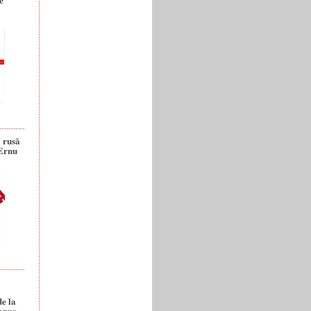
a rusă
 Ernu
de la
anuc