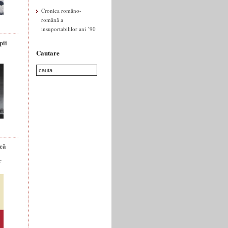
Cronica româno-
română a
insuportabililor ani ’90
pii
Cautare
ică
r