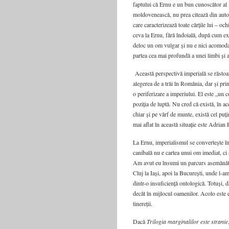
faptului că Ernu e un bun cunoscător al l
moldovenească, nu prea citează din autor
care caracterizează toate cărțile lui – och
ceva la Ernu, fără îndoială, după cum ex
deloc un om vulgar și nu e nici acomodan
partea cea mai profundă a unei limbi și a 
Această perspectivă imperială se răstoar
alegerea de a trăi în România, dar și pri
o periferizare a imperiului. El este „un c
poziția de luptă. Nu cred că există, în
chiar și pe vârf de munte, există cel puț
mai aflat în această situație este Adrian
La Ernu, imperialismul se convertește în
canibală nu e cartea unui om imediat, ci 
Am avut eu însumi un parcurs asemănător:
Cluj la Iași, apoi la București, unde l-
dintr-o insuficiență ontologică. Totuși, 
decât în mijlocul oamenilor. Acolo este e
tinereții.
Dacă
Trilogia marginalilor este stranie