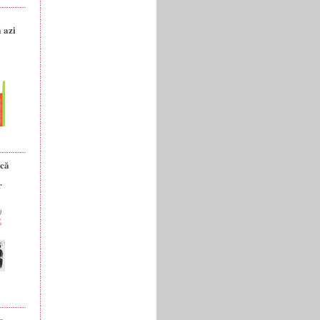
a
 azi
ică
r
e