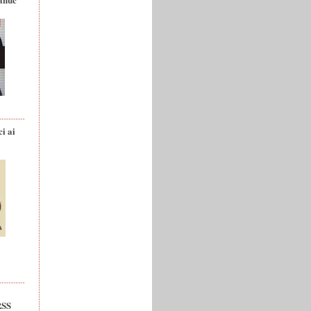
ci ai
RSS