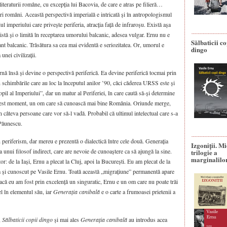
iteraturii române, cu excepția lui Bacovia, de care e atras pe filieră…
i români. Această perspectivă imperială e intricată și în antropologismul
iul imperiului care privește periferia, atracția față de infraroșu. Există așa
istă și o limită în receptarea umorului balcanic, adesea vulgar. Ernu nu e
Sălbaticii co
t balcanic. Trăsătura sa cea mai evidentă e seriozitatea. Or, umorul e
dingo
unei civilizații.
nă însă și devine o perspectivă periferică. Ea devine periferică tocmai prin
n schimbările care au loc la începutul anilor ’90, căci căderea URSS este și
opil al Imperiului”, dar un matur al Periferiei, în care caută să-și determine
 acest moment, un om care să cunoască mai bine România. Oriunde merge,
in câteva persoane care vor să-l vadă. Probabil că ultimul intelectual care s-a
 Păunescu.
 periferism, dar mereu e prezentă o dialectică între cele două. Generația
Izgoniții. M
a unui filosof indirect, care are nevoie de cunoaștere ca să ajungă la sine.
trilogie a
marginalilo
 de la Iași, Ernu a plecat la Cluj, apoi la București. Eu am plecat de la
am și cunoscut pe Vasile Ernu. Toată această „migrațiune” permanentă apare
dacă eu am fost prin excelență un singuratic, Ernu e un om care nu poate trăi
l în elementul său, iar
Generația canibală
e o carte a frumoasei prietenii a
,
Sălbaticii copii dingo
și mai ales
Generația canibală
au introdus acea