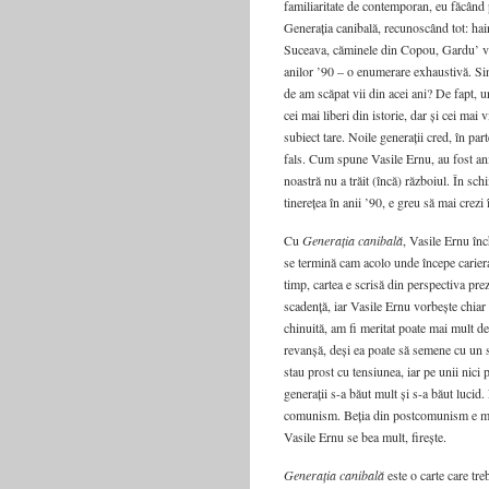
familiaritate de contemporan, eu făcând 
Generația canibală, recunoscând tot: hai
Suceava, căminele din Copou, Gardu’ ver
anilor ’90 – o enumerare exhaustivă. Si
de am scăpat vii din acei ani? De fapt, un
cei mai liberi din istorie, dar și cei mai
subiect tare. Noile generații cred, în pa
fals. Cum spune Vasile Ernu, au fost anii
noastră nu a trăit (încă) războiul. În schi
tinerețea în anii ’90, e greu să mai crezi 
Cu
Generația canibală
, Vasile Ernu înc
se termină cam acolo unde începe cariera
timp, cartea e scrisă din perspectiva pre
scadență, iar Vasile Ernu vorbește chia
chinuită, am fi meritat poate mai mult de 
revanșă, deși ea poate să semene cu un soi
stau prost cu tensiunea, iar pe unii nici
generații s-a băut mult și s-a băut lucid.
comunism. Beția din postcomunism e mereu
Vasile Ernu se bea mult, firește.
Generația canibală
este o carte care tre