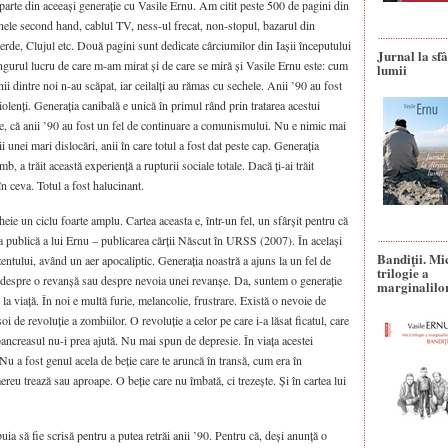
parte din aceeași generație cu Vasile Ernu. Am citit peste 500 de pagini din
nele second hand, cablul TV, ness-ul frecat, non-stopul, bazarul din
de, Clujul etc. Două pagini sunt dedicate cârciumilor din Iașii începutului
Jurnal la sfâ
ngurul lucru de care m-am mirat și de care se miră și Vasile Ernu este: cum
lumii
ii dintre noi n-au scăpat, iar ceilalți au rămas cu sechele. Anii ’90 au fost
 violenți. Generația canibală e unică în primul rând prin tratarea acestui
rte, că anii ’90 au fost un fel de continuare a comunismului. Nu e nimic mai
 unei mari dislocări, anii în care totul a fost dat peste cap. Generația
mb, a trăit această experiență a rupturii sociale totale. Dacă ți-ai trăit
în ceva. Totul a fost halucinant.
heie un ciclu foarte amplu. Cartea aceasta e, într-un fel, un sfârșit pentru că
 publică a lui Ernu – publicarea cărții Născut în URSS (2007). În același
Bandiţii. Mi
zentului, având un aer apocaliptic. Generația noastră a ajuns la un fel de
trilogie a
r despre o revanșă sau despre nevoia unei revanșe. Da, suntem o generație
marginalilo
la viață. În noi e multă furie, melancolie, frustrare. Există o nevoie de
 de revoluție a zombiilor. O revoluție a celor pe care i-a lăsat ficatul, care
 pancreasul nu-i prea ajută. Nu mai spun de depresie. În viața acestei
 Nu a fost genul acela de beție care te aruncă în transă, cum era în
 trează sau aproape. O beție care nu îmbată, ci trezește. Și în cartea lui
buia să fie scrisă pentru a putea retrăi anii ’90. Pentru că, deși anunță o