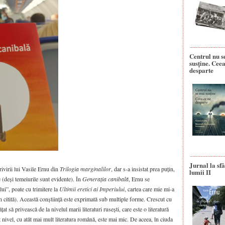
Centrul nu s
susține. Ceea
desparte
Jurnal la sfâ
rivirii lui Vasile Ernu din
Trilogia marginalilor
, dar s-a insistat prea puțin,
lumii II
e (deși temeiurile sunt evidente). În
Generația canibală
, Ernu se
ui”, poate cu trimitere la
Ultimii eretici ai Imperiului
, cartea care mie mi-a
in citită). Această conștiință este exprimată sub multiple forme. Crescut cu
t să privească de la nivelul marii literaturi rusești, care este o literatură
t nivel, cu atât mai mult literatura română, este mai mic. De aceea, în ciuda