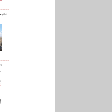
rșitul
că
r