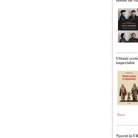
Ultimii ereti
imperiului
Presa
Nascut in U