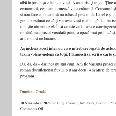
aibă în jur de șase luni de viață. Asta e trist și tragic. Țin
economică, cea care formează viața culturală. Consumul ș
și nou face ca o carte să nu trăiască prea mult. La fel e și c
greu de estimat ce cărți vor avea viață mai lungă. Un bests
mai știe nimeni de el. Însă ce este cert – asta e convingerea
română nu a trecut vreodată printr‑o epocă mai prolifică și ca
ar trebui să ne bucure.
Aș încheia acest interviu cu o întrebare legată de actual
trăim volens‑nolens cu toții. Plănuiești să scrii o carte 
Da, da, da – dar încă nu știu cum. Am fie varianta prozei sc
roman docuficțional fluviu. Nu am decis. Am altele de ter
program.
Dumitru Crudu
-
18 November, 2025
in:
Blog
,
Cronici
,
Interviuri
,
Noutati
,
Pre
on
Comments Off
Interviu