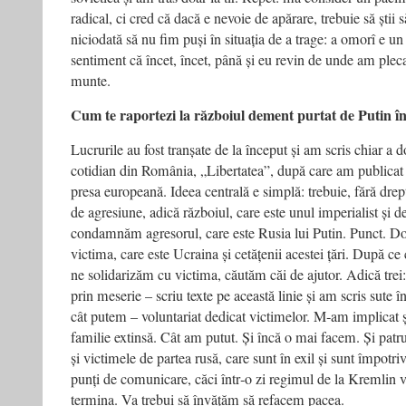
radical, ci cred că dacă e nevoie de apărare, trebuie să știi s
niciodată să nu fim puși în situația de a trage: a omorî e 
sentiment că încet, încet, până și eu revin de unde am pleca
munte.
Cum te raportezi la războiul dement purtat de Putin 
Lucrurile au fost tranșate de la început și am scris chiar a do
cotidian din România, „Libertatea”, după care am publicat î
presa europeană. Ideea centrală e simplă: trebuie, fără dre
de agresiune, adică războiul, care este unul imperialist și d
condamnăm agresorul, care este Rusia lui Putin. Punct. Do
victima, care este Ucraina și cetățenii acestei țări. După 
ne solidarizăm cu victima, căutăm căi de ajutor. Adică trei:
prin meserie – scriu texte pe această linie și am scris sute î
cât putem – voluntariat dedicat victimelor. M‑am implicat ș
familie extinsă. Cât am putut. Și încă o mai facem. Și patru
și victimele de partea rusă, care sunt în exil și sunt împotr
punți de comunicare, căci într‑o zi regimul de la Kremlin va
termina. Va trebui să învățăm să refacem pacea.