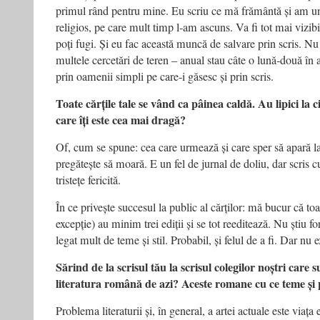
primul rând pentru mine. Eu scriu ce mă frământă și am un f
religios, pe care mult timp l‑am ascuns. Va fi tot mai vizibil
poți fugi. Și eu fac această muncă de salvare prin scris. Nu p
multele cercetări de teren – anual stau câte o lună‑două în al
prin oamenii simpli pe care‑i găsesc și prin scris.
Toate cărțile tale se vând ca pâinea caldă. Au lipici la cit
care îți este cea mai dragă?
Of, cum se spune: cea care urmează și care sper să apară
pregătește să moară. E un fel de jurnal de doliu, dar scris c
tristețe fericită.
În ce privește succesul la public al cărților: mă bucur că toa
excepție) au minim trei ediții și se tot reeditează. Nu știu f
legat mult de teme și stil. Probabil, și felul de a fi. Dar nu
Sărind de la scrisul tău la scrisul colegilor noștri care
literatura română de azi? Aceste romane cu ce teme și 
Problema literaturii și, în general, a artei actuale este viața 