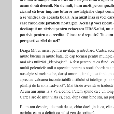
acum două decenii. Nu demult, l‑am auzit pe compozi
zicând că le‑ar impune tuturor nostalgicilor după comu
a se vindeca de această boală. Am auzit însă și voci car
care răscolește jăraticul nostalgiei. Aceleași voci zicea
dezlănțuit un război pentru refacerea URSS‑ului, nu a
potrivit pentru a o reedita. Cine are dreptate? Tu cum îț
perspectiva zilei de azi?
Dragă Mitru, mersi pentru invitație și întrebare. Cartea ac
multe bucurii și multe bătăi de cap tocmai pentru multiplele 
mai ales utilizări „ideologice”. A fost percepută ca fiind „c
multă polemică: unii o apreciau pentru o nouă abordare a tr
nostalgie și melancolie, dar și umor –, iar alții, ca fiind „nos
apreciau valoarea incontestabilă a stilului și inteligenței, 
până și de la zona „adversă”. Mai târziu avea să se traducă
Acum am ajuns la a VI‑a ediție. Putem spune că e un longsel
Cartea are de mult viața ei, căci, după cum bine știi, nu poți
Eu m‑am despărțit de mult de ea, chiar dacă țin la ea, căci
periplu: ea m‑a definit ca stil și gen de scriitură.