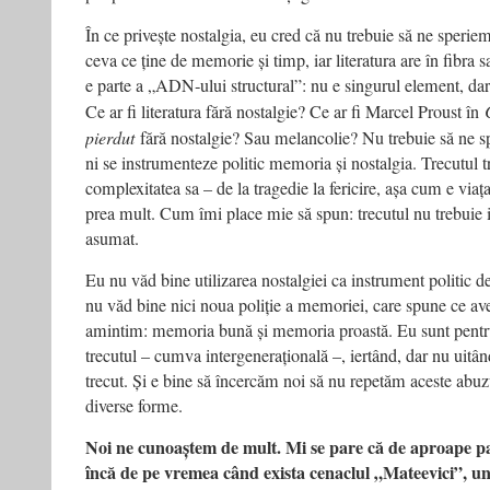
În ce privește nostalgia, eu cred că nu trebuie să ne sperie
ceva ce ține de memorie și timp, iar literatura are în fibra 
e parte a „ADN‑ului structural”: nu e singurul element, da
Ce ar fi literatura fără nostalgie? Ce ar fi Marcel Proust în
pierdut
fără nostalgie? Sau melancolie? Nu trebuie să ne s
ni se instrumenteze politic memoria și nostalgia. Trecutul t
complexitatea sa – de la tragedie la fericire, așa cum e via
prea mult. Cum îmi place mie să spun: trecutul nu trebuie iub
asumat.
Eu nu văd bine utilizarea nostalgiei ca instrument politic de 
nu văd bine nici noua poliție a memoriei, care spune ce av
amintim: memoria bună și memoria proastă. Eu sunt pentru
trecutul – cumva intergenerațională –, iertând, dar nu uitân
trecut. Și e bine să încercăm noi să nu repetăm aceste abuzu
diverse forme.
Noi ne cunoaștem de mult. Mi se pare că de aproape pa
încă de pe vremea când exista cenaclul „Mateevici”, un