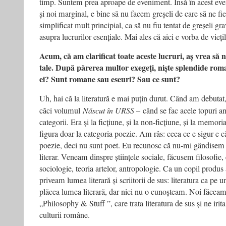
timp. Suntem prea aproape de eveniment. Însă în acest eve
și noi marginal, e bine să nu facem greșeli de care să ne f
simplificat mult principial, ca să nu fiu tentat de greșeli gr
asupra lucrurilor esențiale. Mai ales că aici e vorba de vieț
Acum, că am clarificat toate aceste lucruri, aș vrea să n
tale. După părerea multor exegeți, niște splendide rom
ei? Sunt romane sau eseuri? Sau ce sunt?
Uh, hai că la literatură e mai puțin durut. Când am debutat, a
căci volumul
Născut în URSS –
când se fac acele topuri a
categorii. Era și la ficțiune, și la non‑ficțiune, și la memoria
figura doar la categoria poezie. Am râs: ceea ce e sigur e c
poezie, deci nu sunt poet. Eu recunosc că nu‑mi gândisem s
literar. Veneam dinspre științele sociale, făcusem filosofie
sociologie, teoria artelor, antropologie. Ca un copil produs a
priveam lumea literară și scriitorii de sus: literatura ca pe 
plăcea lumea literară, dar nici nu o cunoșteam. Noi făceam
„Philosophy & Stuff ”, care trata literatura de sus și ne irit
culturii române.