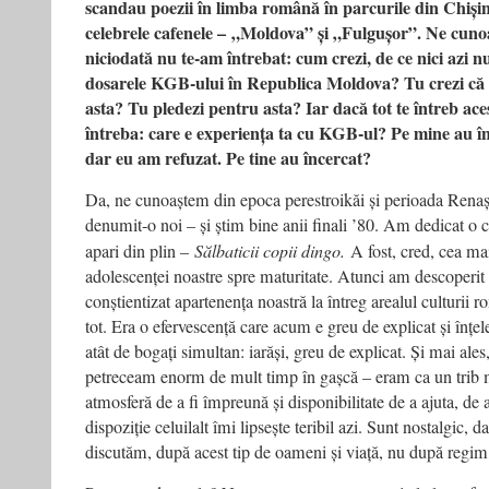
scandau poezii în limba română în parcurile din Chișin
celebrele cafenele –
„Moldova” și „Fulgușor”. Ne cuno
niciodată nu te‑am întrebat: cum crezi, de ce nici azi n
dosarele KGB‑ului în Republica Moldova? Tu crezi că a
asta? Tu pledezi pentru asta? Iar dacă tot te întreb ace
întreba: care e experiența ta cu KGB‑ul? Pe mine au în
dar eu am refuzat. Pe tine au încercat?
Da, ne cunoaștem din epoca perestroikăi și perioada Renaș
denumit‑o noi – și știm bine anii finali ’80. Am dedicat o c
apari din plin –
Sălbaticii copii dingo.
A fost, cred, cea ma
adolescenței noastre spre maturitate. Atunci am descoperit
conștientizat apartenența noastră la întreg arealul culturii 
tot. Era o efervescență care acum e greu de explicat și înțel
atât de bogați simultan: iarăși, greu de explicat. Și mai ales
petreceam enorm de mult timp în gașcă – eram ca un trib
atmosferă de a fi împreună și disponibilitate de a ajuta, de a
dispoziție celuilalt îmi lipsește teribil azi. Sunt nostalgic, da
discutăm, după acest tip de oameni și viață, nu după regi