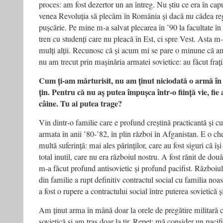
proces: am fost dezertor un an întreg. Nu știu ce era în cap
venea Revoluția să plecăm în România și dacă nu cădea re
pușcărie. Pe mine m‑a salvat plecarea în ’90 la facultate 
tren cu studenți care nu pleacă în Est, ci spre Vest. Asta m‑
mulți alții. Recunosc că și acum mi se pare o minune că 
nu am trecut prin mașinăria armatei sovietice: au făcut fraț
Cum ți‑am mărturisit, nu am ținut niciodată o armă în 
țin. Pentru că nu aș putea împușca într‑o ființă vie, fie 
câine. Tu ai putea trage?
Vin dintr‑o familie care e profund creștină practicantă și cu
armata în anii ’80‑’82, în plin război în Afganistan. E o ch
multă suferință: mai ales părinților, care au fost siguri că îș
total inutil, care nu era războiul nostru. A fost rănit de do
m‑a făcut profund antisovietic și profund pacifist. Războiul
din familie a rupt definitiv contractul social cu familia noa
a fost o rupere a contractului social între puterea sovietică ș
Am ținut arma în mână doar la orele de pregătire militară 
sovietică și am tras doar la tir. Repet: mă consider un pacif