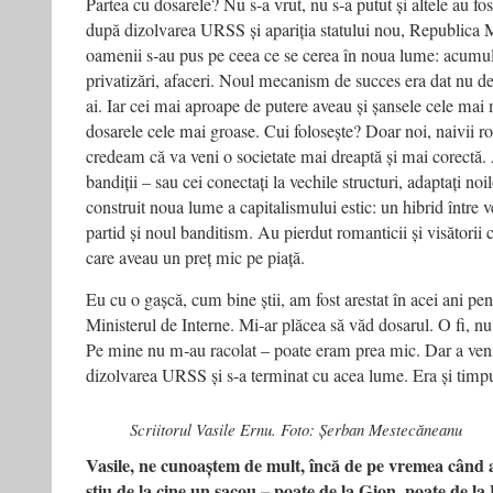
Partea cu dosarele? Nu s‑a vrut, nu s‑a putut și altele au fos
după dizolvarea URSS și apariția statului nou, Republica
oamenii s‑au pus pe ceea ce se cerea în noua lume: acumula
privatizări, afaceri. Noul mecanism de succes era dat nu de 
ai. Iar cei mai aproape de putere aveau și șansele cele mai m
dosarele cele mai groase. Cui folosește? Doar noi, naivii ro
credeam că va veni o societate mai dreaptă și mai corectă. A
bandiții – sau cei conectați la vechile structuri, adaptați no
construit noua lume a capitalismului estic: un hibrid între
partid și noul banditism. Au pierdut romanticii și visătorii 
care aveau un preț mic pe piață.
Eu cu o gașcă, cum bine știi, am fost arestat în acei ani pen
Ministerul de Interne. Mi‑ar plăcea să văd dosarul. O fi, nu
Pe mine nu m‑au racolat – poate eram prea mic. Dar a venit
dizolvarea URSS și s‑a terminat cu acea lume. Era și timpu
Scriitorul Vasile Ernu. Foto: Șerban Mestecăneanu
Vasile, ne cunoaștem de mult, încă de pe vremea cân
știu de la cine un sacou – poate de la Gion, poate de la 