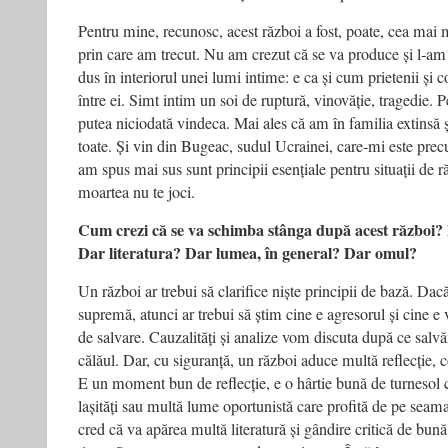
Pentru mine, recunosc, acest război a fost, poate, cea mai m
prin care am trecut. Nu am crezut că se va produce și l‑am 
dus în interiorul unei lumi intime: e ca și cum prietenii și 
între ei. Simt intim un soi de ruptură, vinovăție, tragedie. P
putea niciodată vindeca. Mai ales că am în familia extinsă și
toate. Și vin din Bugeac, sudul Ucrainei, care‑mi este pre
am spus mai sus sunt principii esențiale pentru situații de r
moartea nu te joci.
Cum crezi că se va schimba stânga după acest război? 
Dar literatura? Dar lumea, în general? Dar omul?
Un război ar trebui să clarifice niște principii de bază. Da
supremă, atunci ar trebui să știm cine e agresorul și cine e
de salvare. Cauzalități și analize vom discuta după ce sal
călăul. Dar, cu siguranță, un război aduce multă reflecție, con
E un moment bun de reflecție, e o hârtie bună de turnesol c
lașități sau multă lume oportunistă care profită de pe seam
cred că va apărea multă literatură și gândire critică de bună