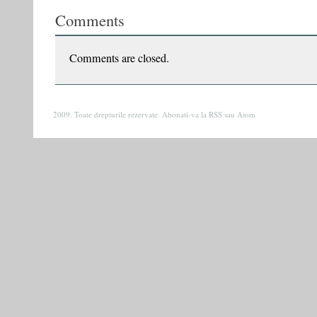
cu
Comments
scriitorul
Vasile
Ernu,
realizat
Comments are closed.
de
Dumitru
Crudu
2009. Toate drepturile rezervate. Abonati-va la
RSS
sau
Atom