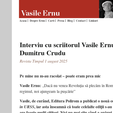
Acasa
Despre Ernu
Carti
Presa
Blog
Contact
Linkuri
Interviu cu scriitorul Vasile Ernu
Dumitru Crudu
Revista Timpul 1 august 2025
Pe mine nu m‑au racolat – poate eram prea mic
Vasile Ernu:
„Dacă nu venea Revoluția să plecăm în Rom
regimul, noi ajungeam la pușcărie”
Vasile, de curând, Editura Polirom a publicat o nouă edi
, iar asta înseamnă că toate celelalte ediții s‑
în URSS
are foarte mulți cititori. Nici nu mai știu când a apărut