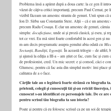
Problema însă a apărut după a doua carte: la ce gen îl in
văzut de câțiva critici importanți, precum Paul Cernat, pe 
vizibil făceam un amestec straniu de genuri. Unii spun că
Ion D. Sîrbu sau Constantin Stere. Alții – că e un amestec 
precum Radu Cosașu. E clar un amestec de genuri, cărui
simplu:
docuficțiune
, unde ai și proză clasică, și eseu, și re
tot ce vrei. Eu mă simt foarte confortabil în acest gen și nu
m‑am decis programatic asupra genului abia odată cu
Mica
Sectanții, Bandiții, Izgoniții.
În această trilogie – de altfel,
și ajunsă la ediția a III‑a – am știut ce fac, cum fac și cu
de profesionist, cred. Un mic secret: e și comod, căci e c
Glumesc, pentru că fac asta din simplul motiv: îmi place și
calitatea de a o face.
Cărțile tale au o legătură foarte strânsă cu biografia ta
prietenii, colegii și cunoscuții tăi și‑au retrăit tinerețea,
cunoscut s‑au identificat cu personajele tale. De ce ar
pentru scrisul tău biografia ta sau istoria?
Poate și pentru că eu folosesc scrisul ca pe un soi de terapie