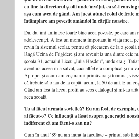
cu tine la directorul școlii unde învățai, ca să‑l conving
așa cum avea de gând. Am jucat atunci rolul de frate 
întâmplare am povestit amândoi în cărțile noastre.
Da, da, îmi amintesc foarte bine acea poveste, pe care am r
adolescenței. A fost un moment important în viața mea, pe
revin în sistemul școlar, pentru că plecasem de la o școal
lângă Uzina de Frigidere și am revenit la una dintre cele m
școala 31, actualul Liceu „Iulia Hasdeu”, unde era și Tatia
aventura aceea m‑a salvat, căci altfel era complicat și nu v
Apropo, și acum am coșmaruri primăvara și toamna, visez 
că trebuie să o iau de la capăt, acum, la 50 de ani. E un c
Când am fost la liceu, profii au scos catalogul și mi‑au arăt
acea școală.
Tu ai făcut armata sovietică? Eu am fost, de exemplu, 
ai făcut‑o? Ce influență a lăsat asupra generației noast
indiferent că am făcut‑o sau nu?
Cum în anul ’89 nu am intrat la facultate – primul sub linie