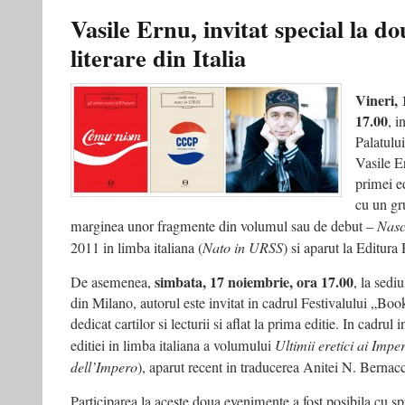
Vasile Ernu, invitat special la do
literare din Italia
Vineri, 
17.00
, i
Palatulu
Vasile E
primei e
cu un gru
marginea unor fragmente din volumul sau de debut –
Nasc
2011 in limba italiana (
Nato in URSS
) si aparut la Editura
simbata, 17 noiembrie, ora 17.00
De asemenea,
, la sed
din Milano, autorul este invitat in cadrul Festivalului „Boo
dedicat cartilor si lecturii si aflat la prima editie. In cadrul 
editiei in limba italiana a volumului
Ultimii eretici ai Imper
dell’Impero
), aparut recent in traducerea Anitei N. Bernac
Participarea la aceste doua evenimente a fost posibila cu sp