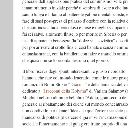
generale dell’applicazione pratica del comunismo: se le p
innamoramento iniziale perché ti sembra di avere a che far
sanno lunga e ti fanno abbattere le gabbie mentali zariste, 
fase di stasi post-presa di palazzo d’ottobre con la relativa 
che comincia a farsi pericoloso e forse è meglio scappare, a
fai sei salvo, altrimenti finisci o per morire in Siberia o per
fasi di apparente benessere (la “dolce vita sovietica” descri
per poi arrivare al crollo finale, così banale e senza nemm
entuasiasmante, con la bandiera con falce e martello amma
che quasi non se lo ricorda nessuno quel giorno.
Il libro riserva degli spunti interessanti, è giusto ricordarlo,
hanno a che fare col mondo letterario, come le nuove prospet
romanzo di Bram Stoker “
Dracula
” e della tematica del 
dedicate a “
I racconti della Kolyma
” di Varlam Salamov (
Mughini nel suo ultimo e bel libro “Addio, gran secolo dei 
generale al ribaltamento dei cliché sul mondo concentrazio
non condivido per niente l’idea che quell’orrore sia stato po
mancanza di politica (il carcere è già in sé l’incarnazione 
società e l’internamento nel gulag era frutto proprio di una 