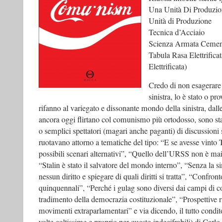
Una Unità Di Produzio
Unità di Produzione
Tecnica d’Acciaio
Scienza Armata Ceme
Tabula Rasa Elettrifica
Elettrificata)
Credo di non esagerare 
sinistra, lo è stato o pr
rifanno al variegato e dissonante mondo della sinistra, dalle
ancora oggi flirtano col comunismo più ortodosso, sono stat
o semplici spettatori (magari anche paganti) di discussioni
ruotavano attorno a tematiche del tipo: “E se avesse vinto 
possibili scenari alternativi”, “Quello dell’URSS non è m
“Stalin è stato il salvatore del mondo interno”, “Senza la 
nessun diritto e spiegare di quali diritti si tratta”, “Confron
quinquennali”, “Perché i gulag sono diversi dai campi di c
tradimento della democrazia costituzionale”, “Prospettive r
movimenti extraparlamentari” e via dicendo, il tutto condit