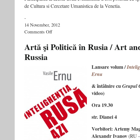
de Cultura si Cercetare Umanistica de la Venetia.
-
14 November, 2012
on
Comments Off
Vasile
Ernu,
Artă şi Politică în Rusia / Art and
invitat
Russia
special
la
doua
Lansare volum /
Inteli
festivaluri
Ernu
literare
din
& întâlnire cu
Grupul 
Italia
video)
Ora 19.30
str. Dianei 4
Vorbitori: Artemy M
Alexandr Ivanov
(RU 