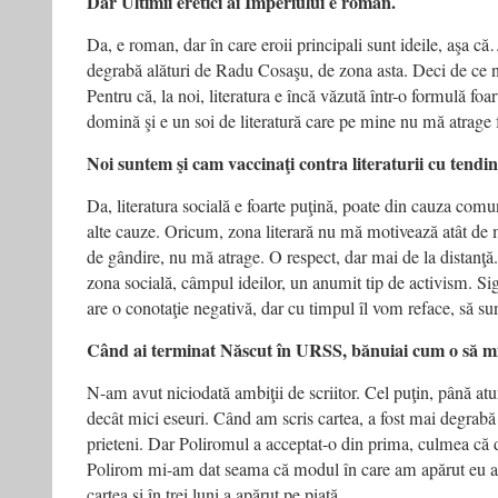
Dar Ultimii eretici ai Imperiului e roman.
Da, e roman, dar în care eroii principali sunt ideile, aşa 
degrabă alături de Radu Cosaşu, de zona asta. Deci de ce n
Pentru că, la noi, literatura e încă văzută într-o formulă foar
domină şi e un soi de literatură care pe mine nu mă atrage 
Noi suntem şi cam vaccinaţi contra literaturii cu tendinţ
Da, literatura socială e foarte puţină, poate din cauza comu
alte cauze. Oricum, zona literară nu mă motivează atât de m
de gândire, nu mă atrage. O respect, dar mai de la distanţă
zona socială, câmpul ideilor, un anumit tip de activism. Sig
are o conotaţie negativă, dar cu timpul îl vom reface, să su
Când ai terminat Născut în URSS, bănuiai cum o să mi
N-am avut niciodată ambiţii de scriitor. Cel puţin, până at
decât mici eseuri. Când am scris cartea, a fost mai degrabă
prieteni. Dar Poliromul a acceptat-o din prima, culmea că 
Polirom mi-am dat seama că modul în care am apărut eu a 
cartea şi în trei luni a apărut pe piaţă.