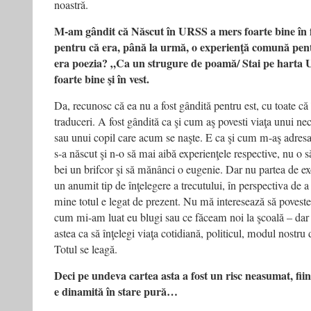
noastră.
M-am gândit că Născut în URSS a mers foarte bine în fo
pentru că era, până la urmă, o experienţă comună pent
era poezia? „Ca un strugure de poamă/ Stai pe harta U
foarte bine şi în vest.
Da, recunosc că ea nu a fost gândită pentru est, cu toate că
traduceri. A fost gândită ca şi cum aş povesti viaţa unui ne
sau unui copil care acum se naşte. E ca şi cum m-aş adres
s‑a născut şi n-o să mai aibă experienţele respective, nu o s
bei un brifcor şi să mănânci o eugenie. Dar nu partea de e
un anumit tip de înţelegere a trecutului, în perspectiva de a
mine totul e legat de prezent. Nu mă interesează să povestes
cum mi-am luat eu blugi sau ce făceam noi la şcoală – dar e
astea ca să înţelegi viaţa cotidiană, politicul, modul nostru 
Totul se leagă.
Deci pe undeva cartea asta a fost un risc neasumat, fii
e dinamită în stare pură…