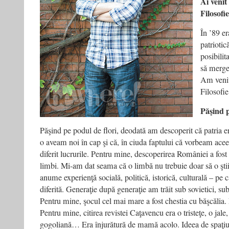
Ai venit
Filosofi
În ’89 e
patriotic
posibilit
să merge
Am venit
Filosof
Păşind 
Păşind pe podul de flori, deodată am descoperit că patria er
o aveam noi în cap şi că, în ciuda faptului că vorbeam acee
diferit lucrurile. Pentru mine, descoperirea României a fost
limbi. Mi-am dat seama că o limbă nu trebuie doar să o ştii,
anume experienţă socială, politică, istorică, culturală – pe 
diferită. Generaţie după generaţie am trăit sub sovietici, su
Pentru mine, şocul cel mai mare a fost chestia cu băşcălia
Pentru mine, citirea revistei Caţavencu era o tristeţe, o jale
gogoliană… Era înjurătură de mamă acolo. Ideea de spaţiu