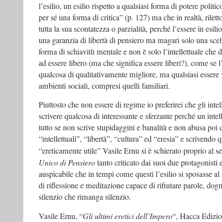
l’esilio, un esilio rispetto a qualsiasi forma di potere politic
per sé una forma di critica” (p. 127) ma che in realtà, rilet
tutta la sua scontatezza o parzialità, perché l’essere in esi
una garanzia di libertà di pensiero ma magari solo una scelt
forma di schiavitù mentale e non è solo l’intellettuale che
ad essere libero (ma che significa essere liberi?), come se l’
qualcosa di qualitativamente migliore, ma qualsiasi essere vi
ambienti sociali, compresi quelli familiari.
Piuttosto che non essere di regime io preferirei che gli intel
scrivere qualcosa di interessante e sferzante perché un intel
tutto se non scrive stupidaggini e banalità e non abusa poi
“intellettuali”, “libertà”, “cultura” ed “eresia” e scrivendo 
“ereticamente utile” Vasile Ernu si è schierato proprio al s
Unico di Pensiero
tanto criticato dai suoi due protagonisti 
auspicabile che in tempi come questi l’esilio si sposasse al 
di riflessione e meditazione capace di rifiutare parole, dogm
silenzio che rimanga silenzio.
Vasile Ernu, “
Gli ultimi eretici dell’Impero
“, Hacca Edizio