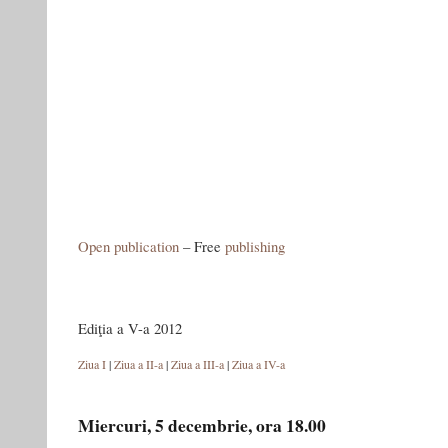
Stalin
şi
de
la
Hruşciov
la
Brejnev
Open publication
– Free
publishing
Ediţia a V-a 2012
Ziua I
|
Ziua a II-a
|
Ziua a III-a
|
Ziua a IV-a
Miercuri, 5 decembrie, ora 18.00