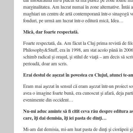
dar întotdeauna mi-a plăcut să mă plasez pe zone foarte ma
marginalitatea. Am lucrat numai în zone alternative. Întâi a
maghiari un centru de artă contemporană într-o sinagogă ve
fonduri, pe urmă am lucrat într-o editură mică, Idea…
Mică, dar foarte respectată.
Foarte respectată, da. Am făcut la Cluj prima revistă de fil
Philosophy&Stuff, era în 1998, am stat acolo până în 200
schimb radical şi oraşul, şi stilul de viaţă – am decis să scr
perioadă, doar am scris.
Erai destul de aşezat în povestea cu Clujul, atunci te
Eram mai aşezat în sensul că eram aşezat într-un proiect sol
avea o imagine foarte bună, era cunoscut şi afară, deja par
evenimente din occident…
Nu-mi aduc aminte să fi citit ceva rău despre editura 
care, îţi dai demisia, îţi iei pasta de dinţi…
Mi-am dat demisia, mi-am luat pasta de dinţi şi ciorăpeii şi