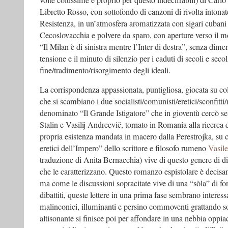
volte coltissime e proprio per questo indecifrabili) di Carlo
Libretto Rosso, con sottofondo di canzoni di rivolta intonat
Resistenza, in un’atmosfera aromatizzata con sigari cubani a
Cecoslovacchia e polvere da sparo, con aperture verso il m
“Il Milan è di sinistra mentre l’Inter di destra”, senza dimen
tensione e il minuto di silenzio per i caduti di secoli e secoli
fine/tradimento/risorgimento degli ideali.
La corrispondenza appassionata, puntigliosa, giocata su colp
che si scambiano i due socialisti/comunisti/eretici/sconfitti/
denominato “Il Grande Istigatore” che in gioventù cercò se
Stalin e Vasilij Andreevič, tornato in Romania alla ricerca 
propria esistenza mandata in macero dalla Perestrojka, su c
eretici dell’Impero” dello scrittore e filosofo rumeno
Vasil
traduzione di Anita Bernacchia) vive di questo genere di di
che le caratterizzano. Questo romanzo espistolare è decisam
ma come le discussioni sopracitate vive di una “sòla” di fo
dibattiti, queste lettere in una prima fase sembrano interess
malinconici, illuminanti e persino commoventi grattando sot
altisonante si finisce poi per affondare in una nebbia oppia