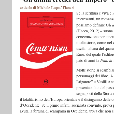
a
articolo di Michele Lupo / Flaneri
cincea,
Se la scrittura è viva e
2012
interessanti, un romanzo
possiamo definire
Gli u
(Hacca, 2012) – suona
concertazione per tenerc
molte storie, come nel 
uscita italiana del qua
Ernu, del quale l’edito
paio di anni fa
Nato in 
Molte storie si scambian
personaggi del libro, A.
Istigatore” e Vasilij An
presente e fatti del pass
segnaposti della Storia 
il totalitarismo dell’Europa orientale e il disinganno delle 
d’Occidente. Se il primo infatti, socialista convinto, prova 
avuta la fortuna di scamparla in Occidente, trova che non si