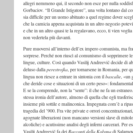
allegri nemmeno qui, il secondo non esce per nulla soddisfa
Gorbaciov. “Il Grande Istigatore”, una volta lontano dal
sia difficile per un uomo abituato a quel regime dover sceg
che la camicia appena acquistata in un altro negozio pote
e che in un altro quasi te la regalavano, ecco, ti vien voglia
non vedertela più davanti.
Pure muoversi all’interno dell’ex impero comunista, ma fra 
sorprese. Perché non riuscì al comunismo di sopprimere le 
lingue, culture. Così quando Vasilij Andreevič decide di a
deluso dalla
perestrojka
, per tornarsene in Romania, per q
lingua non riesce a entrare in sintonia con il
bascalie
, «un 
che deride cose e situazioni di un certo peso»: fondament
E se la comprende, non la “sente”: il che ne fa un estraneo. 
stessa ironia dell’autore, almeno di quella che egli trasferis
insieme più sottile e malinconica. Impegnata com’è a ripas
tragedia del ’900. Fra vite private e orrori concentrazionari,
agognate liberazioni (non mancano versioni slave di mitolo
alcoliche) e acutissime analisi degli inferni carcerari. Per e
Vasilij Andreevič fa dei
Racconti della Kolyma
di Salamov.