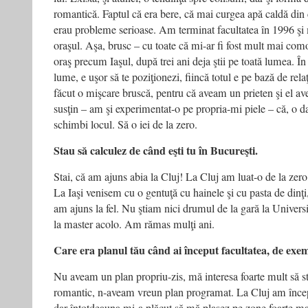
romantică. Faptul că era bere, că mai curgea apă caldă din
erau probleme serioase. Am terminat facultatea în 1996 ş
oraşul. Aşa, brusc – cu toate că mi-ar fi fost mult mai com
oraş precum Iaşul, după trei ani deja ştii pe toată lumea. Î
lume, e uşor să te poziţionezi, fiincă totul e pe bază de rela
făcut o mişcare bruscă, pentru că aveam un prieten şi el ave
susţin – am şi experimentat-o pe propria-mi piele – că, o dat
schimbi locul. Să o iei de la zero.
Stau să calculez de când eşti tu în Bucureşti.
Stai, că am ajuns abia la Cluj! La Cluj am luat-o de la zero,
La Iaşi venisem cu o gentuţă cu hainele şi cu pasta de dinţi,
am ajuns la fel. Nu ştiam nici drumul de la gară la Univers
la master acolo. Am rămas mulţi ani.
Care era planul tău când ai început facultatea, de exe
Nu aveam un plan propriu-zis, mă interesa foarte mult să s
romantic, n-aveam vreun plan programat. La Cluj am înce