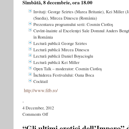
Sîmbătă, 8 decembrie, ora 18.00
Invitaţi: George Szirtes (Marea Britanie), Kei Miller 
(Suedia), Mircea Dinescu (România)
Prezentarea programului serii: Cosmin Ciotloş
Cuvînt-înainte al Excelenţei Sale Domnul Anders Beng
în România
Lectură publică George Szirtes
Lectură publică Mircea Dinescu
Lectură publică Daniel Boyacioglu
Lectură publică Kei Miller
Open Talk – moderator: Cosmin Ciotloş
Închiderea Festivalului: Oana Boca
Cocktail
http://www.filb.ro/
-
4 December, 2012
on
Comments Off
Catalog
FILB,
“Gli ultimi eretici dell’Impero” 
ediţia