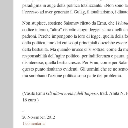
paradigma in auge della politica totalizzante. «Non sono la 
l’eccesso ad aver generato il Gulag, il totalitarismo, i dittat
Non stupisce, sostiene Salamov riletto da Ernu, che i
blatn
codice interno, “altro” rispetto a ogni legge, siano quelli 
padroni. Perché impongono la loro di legge, quella della for
della politica, uno dei cui scopi principiali dovrebbe essere q
della bestialità. Ma quando invece ci si sottrae, come da mo
responsabilità dell’agire politico, per indifferenza e paura
disinteresse, quella bestia cresce. Per Ernu, come per Salam
questo punto risultano evidenti. Gli uomini che se ne senton
ma snobbano l’azione politica sono parte del problema.
(Vasile Ernu
Gli ultimi eretici dell’Impero
, trad. Anita N.
16 euro )
-
20 November, 2012
1 comentariu