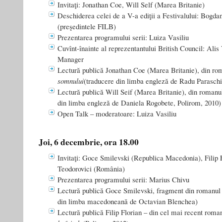
Invitaţi: Jonathan Coe, Will Self (Marea Britanie)
Deschiderea celei de a V-a ediţii a Festivalului: Bogd
(preşedintele FILB)
Prezentarea programului serii: Luiza Vasiliu
Cuvînt-înainte al reprezentantului British Council: Alis 
Manager
Lectură publică Jonathan Coe (Marea Britanie), din r
somnului
(traducere din limba engleză de Radu Paraschi
Lectură publică Will Seif (Marea Britanie), din roman
din limba engleză de Daniela Rogobete, Polirom, 2010)
Open Talk – moderatoare: Luiza Vasiliu
Joi, 6 decembrie, ora 18.00
Invitaţi: Goce Smilevski (Republica Macedonia), Filip 
Teodorovici (România)
Prezentarea programului serii: Marius Chivu
Lectură publică Goce Smilevski, fragment din romanu
din limba macedoneană de Octavian Blenchea)
Lectură publică Filip Florian – din cel mai recent roma