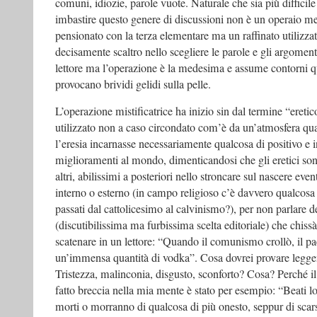
comuni, idiozie, parole vuote. Naturale che sia più difficil
imbastire questo genere di discussioni non è un operaio 
pensionato con la terza elementare ma un raffinato utilizz
decisamente scaltro nello scegliere le parole e gli argoment
lettore ma l’operazione è la medesima e assume contorni q
provocano brividi gelidi sulla pelle.
L’operazione mistificatrice ha inizio sin dal termine “eretico
utilizzato non a caso circondato com’è da un’atmosfera qu
l’eresia incarnasse necessariamente qualcosa di positivo e i
miglioramenti al mondo, dimenticandosi che gli eretici son
altri, abilissimi a posteriori nello stroncare sul nascere even
interno o esterno (in campo religioso c’è davvero qualcosa 
passati dal cattolicesimo al calvinismo?), per non parlare de
(discutibilissima ma furbissima scelta editoriale) che chiss
scatenare in un lettore: “Quando il comunismo crollò, il p
un’immensa quantità di vodka”. Cosa dovrei provare legg
Tristezza, malinconia, disgusto, sconforto? Cosa? Perché il
fatto breccia nella mia mente è stato per esempio: “Beati 
morti o morranno di qualcosa di più onesto, seppur di scar