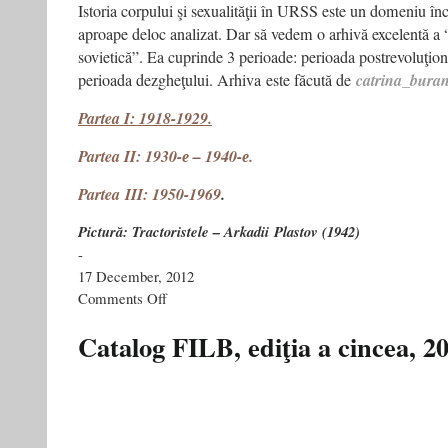
Istoria corpului şi sexualităţii în URSS este un domeniu înc
aproape deloc analizat. Dar să vedem o arhivă excelentă a “
sovietică”. Ea cuprinde 3 perioade: perioada postrevoluţiona
perioada dezgheţului. Arhiva este făcută de
catrina_bura
Partea I: 1918-1929.
Partea II: 1930-е – 1940-е.
Partea III: 1950-1969
.
Pictură: Tractoristele – Arkadii Plastov (1942)
-
17 December, 2012
on
Comments Off
Nudul
în
Catalog FILB, ediţia a cincea, 2
pictura
sovietică:
de
la
Lenin
la