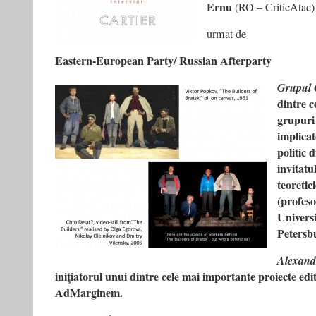
Ernu
(RO – CriticAtac)
urmat de
Eastern-European Party/ Russian Afterparty
Grupul 
dintre c
grupuri 
implicat
politic 
invitatu
teoretic
(profeso
Univers
Petersb
Alexand
iniţiatorul unui dintre cele mai importante proiecte edi
AdMarginem