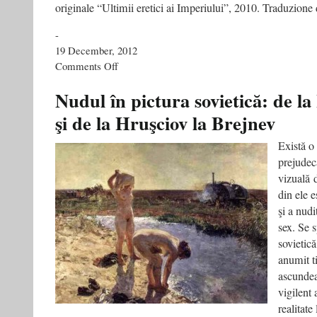
originale “Ultimii eretici ai Imperiului”, 2010. Traduzione
-
19 December, 2012
on
Comments Off
Gli
ultimi
Nudul în pictura sovietică: de la
eretici
şi de la Hruşciov la Brejnev
dell’Impero
Există o
prejudecă
vizuală 
din ele e
şi a nudi
sex. Se 
sovietic
anumit t
ascundea
vigilent 
realitate 