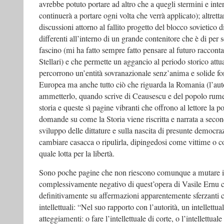
avrebbe potuto portare ad altro che a quegli stermini e inte
continuerà a portare ogni volta che verrà applicato); altretta
discussioni attorno al fallito progetto del blocco sovietico di
differenti all’interno di un grande contenitore che è di per
fascino (mi ha fatto sempre fatto pensare al futuro raccont
Stellari) e che permette un aggancio al periodo storico attu
percorrono un’entità sovranazionale senz’anima e solide
Europea ma anche tutto ciò che riguarda la Romania (l’auto
ammetterlo, quando scrive di Ceausescu e del popolo rumeno
storia e queste sì pagine vibranti che offrono al lettore la pos
domande su come la Storia viene riscritta e narrata a secon
sviluppo delle dittature e sulla nascita di presunte democra
cambiare casacca o ripulirla, dipingedosi come vittime o c
quale lotta per la libertà.
Sono poche pagine che non riescono comunque a mutare il
complessivamente negativo di quest’opera di Vasile Ernu 
definitivamente su affermazioni apparentemente sferzanti co
intellettuali: “Nel suo rapporto con l’autorità, un intellettua
atteggiamenti: o fare l’intellettuale di corte, o l’intellettuale