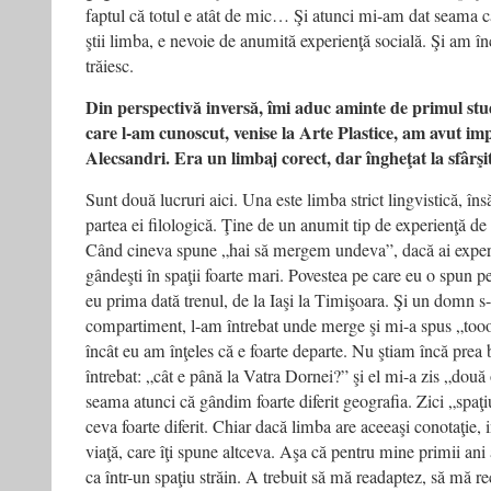
faptul că totul e atât de mic… Şi atunci mi-am dat seama că
ştii limba, e nevoie de anumită experienţă socială. Şi am î
trăiesc.
Din perspectivă inversă, îmi aduc aminte de primul st
care l-am cunoscut, venise la Arte Plastice, am avut im
Alecsandri. Era un limbaj corect, dar îngheţat la sfârşi
Sunt două lucruri aici. Una este limba strict lingvistică, în
partea ei filologică. Ţine de un anumit tip de experienţă de
Când cineva spune „hai să mergem undeva”, dacă ai experie
gândeşti în spaţii foarte mari. Povestea pe care eu o spun
eu prima dată trenul, de la Iaşi la Timişoara. Şi un domn s
compartiment, l-am întrebat unde merge şi mi-a spus „too
încât eu am înţeles că e foarte departe. Nu ştiam încă pre
întrebat: „cât e până la Vatra Dornei?” şi el mi-a zis „dou
seama atunci că gândim foarte diferit geografia. Zici „spaţiu
ceva foarte diferit. Chiar dacă limba are aceeaşi conotaţie, 
viaţă, care îţi spune altceva. Aşa că pentru mine primii ani a
ca într-un spaţiu străin. A trebuit să mă readaptez, să mă re