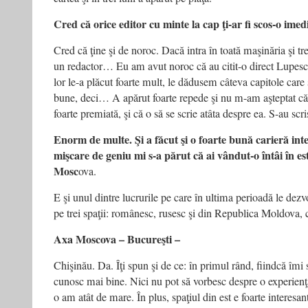
Cred că orice editor cu minte la cap ţi-ar fi scos-o imedi
Cred că ţine şi de noroc. Dacă intra în toată maşinăria şi tr
un redactor… Eu am avut noroc că au citit-o direct Lupesc
lor le-a plăcut foarte mult, le dădusem câteva capitole car
bune, deci… A apărut foarte repede şi nu m-am aşteptat că o
foarte premiată, şi că o să se scrie atâta despre ea. S-au sc
Enorm de multe. Şi a făcut şi o foarte bună carieră inte
mişcare de geniu mi s-a părut că ai vândut-o întâi în est
Mosc
ova.
E şi unul dintre lucrurile pe care în ultima perioadă le dez
pe trei spaţii: românesc, rusesc şi din Republica Moldova,
Axa Moscova – Bucureşti –
Chişinău. Da. Îţi spun şi de ce: în primul rând, fiindcă îmi
cunosc mai bine. Nici nu pot să vorbesc despre o experienţă
o am atât de mare. În plus, spaţiul din est e foarte interesan