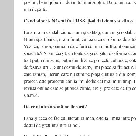
posturi, bani, joburi – devin tot mai subţiri. Dar e un risc p
mai departe.
Când ai scris Născut în URSS, ţi-ai dat demisia, din ce 
Eu am o mică slăbiciune – am şi calităţi, dar am şi o slăbi
N-am spart bănci, n-am furat, cu toate că e o formă de a tră
Vezi că, la noi, oamenii care fură cel mai mult sunt oameni
societate? N-am cerşit, cu toate că şi cerşitul e o formă e
trăit puţin din scris, puţin din diverse proiecte culturale, col
de festivaluri… Sunt destul de activ, îmi place să fiu activ.
care rămân, lucruri care nu sunt pe piaţa culturală din Rom
proiect, este proiectul căruia îmi dedic cel mai mult timp. 
revistă online care se publică zilnic, are şi proiecte de tip c
ş.a.m.d.
De ce ai ales o zonă neliterară?
Până şi ceea ce fac eu, literatura mea, este la limită între p
destul de greu întâlnită la noi.