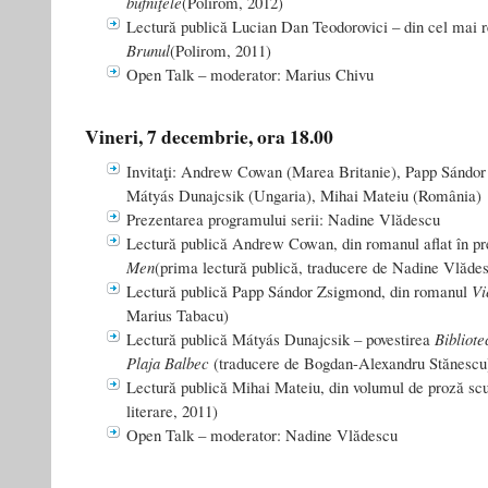
bufniţele
(Polirom, 2012)
Lectură publică Lucian Dan Teodorovici – din cel mai 
Brunul
(Polirom, 2011)
Open Talk – moderator: Marius Chivu
Vineri, 7 decembrie, ora 18.00
Invitaţi: Andrew Cowan (Marea Britanie), Papp Sándor
Mátyás Dunajcsik (Ungaria), Mihai Mateiu (România)
Prezentarea programului serii: Nadine Vlădescu
Lectură publică Andrew Cowan, din romanul aflat în pr
Men
(prima lectură publică, traducere de Nadine Vlăde
Lectură publică Papp Sándor Zsigmond, din romanul
Vi
Marius Tabacu)
Lectură publică Mátyás Dunajcsik – povestirea
Bibliote
Plaja Balbec
(traducere de Bogdan-Alexandru Stănescu
Lectură publică Mihai Mateiu, din volumul de proză sc
literare, 2011)
Open Talk – moderator: Nadine Vlădescu