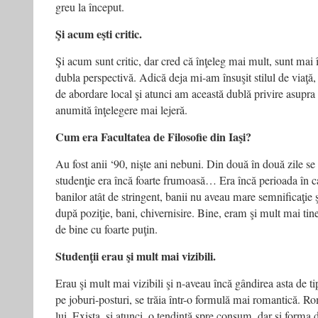
greu la început.
Şi acum eşti critic.
Şi acum sunt critic, dar cred că înţeleg mai mult, sunt mai 
dubla perspectivă. Adică deja mi-am însuşit stilul de viaţ
de abordare local şi atunci am această dublă privire asupra 
anumită înţelegere mai lejeră.
Cum era Facultatea de Filosofie din Iaşi?
Au fost anii ‘90, nişte ani nebuni. Din două în două zile se
studenţie era încă foarte frumoasă… Era încă perioada în 
banilor atât de stringent, banii nu aveau mare semnificaţie 
după poziţie, bani, chivernisire. Bine, eram şi mult mai tiner
de bine cu foarte puţin.
Studenţii erau şi mult mai vizibili.
Erau şi mult mai vizibili şi n-aveau încă gândirea asta de ti
pe joburi-posturi, se trăia într-o formulă mai romantică. 
lui. Exista, şi atunci, o tendinţă spre consum, dar şi forma