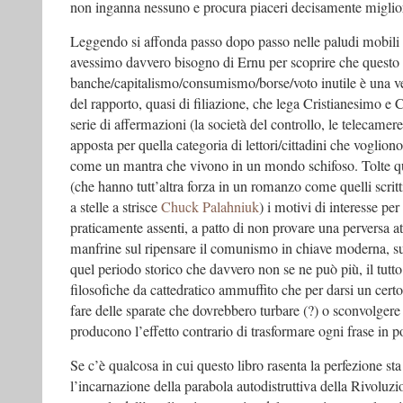
non inganna nessuno e procura piaceri decisamente miglio
Leggendo si affonda passo dopo passo nelle paludi mobili 
avessimo davvero bisogno di Ernu per scoprire che quest
banche/capitalismo/consumismo/borse/voto inutile è una ve
del rapporto, quasi di filiazione, che lega Cristianesimo 
serie di affermazioni (la società del controllo, le telecam
apposta per quella categoria di lettori/cittadini che vogliono
come un mantra che vivono in un mondo schifoso. Tolte que
(che hanno tutt’altra forza in un romanzo come quelli scritti
a stelle a strisce
Chuck Palahniuk
) i motivi di interesse pe
praticamente assenti, a patto di non provare una perversa att
manfrine sul ripensare il comunismo in chiave moderna, sug
quel periodo storico che davvero non se ne può più, il tutt
filosofiche da cattedratico ammuffito che per darsi un certo
fare delle sparate che dovrebbero turbare (?) o sconvolgere (
producono l’effetto contrario di trasformare ogni frase in po
Se c’è qualcosa in cui questo libro rasenta la perfezione sta
l’incarnazione della parabola autodistruttiva della Rivoluzi