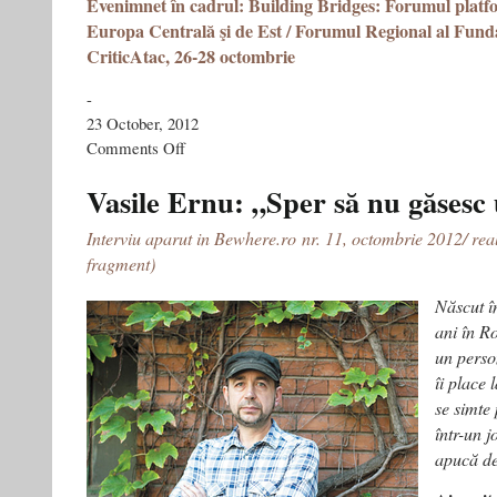
Evenimnet
în cadrul: Building Bridges: Forumul platfo
Europa Centrală şi de Est / Forumul Regional al Fund
CriticAtac, 26-28 octombrie
-
23 October, 2012
on
Comments Off
Artă
şi
Vasile Ernu: „Sper să nu găsesc
Politică
în
Interviu aparut in Bewhere.ro nr. 11, octombrie 2012/ real
Rusia
fragment)
/
Art
Născut î
and
Politics
ani în R
in
un perso
Russia
îi place 
se simte 
într-un j
apucă de