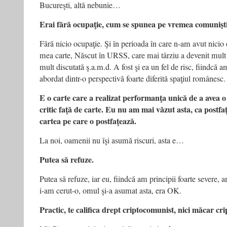
Bucureşti, altă nebunie…
Erai fără ocupaţie, cum se spunea pe vremea comuniş
Fără nicio ocupaţie. Şi în perioada în care n-am avut nicio
mea carte, Născut în URSS, care mai târziu a devenit mult
mult discutată ş.a.m.d. A fost şi ea un fel de risc, fiindcă a
abordat dintr-o perspectivă foarte diferită spaţiul românesc.
E o carte care a realizat performanţa unică de a avea o 
critic faţă de carte. Eu nu am mai văzut asta, ca postfaţ
cartea pe care o postfaţează.
La noi, oamenii nu îşi asumă riscuri, asta e…
Putea să refuze.
Putea să refuze, iar eu, fiindcă am principii foarte severe, a
i‑am cerut-o, omul şi-a asumat asta, era OK.
Practic, te califica drept criptocomunist, nici măcar c