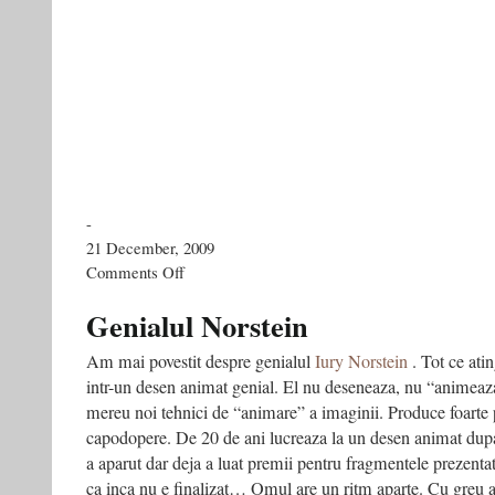
-
21 December, 2009
on
Comments Off
Cel
mai
Genialul Norstein
influent
intelectual
Am mai povestit despre genialul
Iury Norstein
. Tot ce ati
din
intr-un desen animat genial. El nu deseneaza, nu “animeaz
Rusia
mereu noi tehnici de “animare” a imaginii. Produce foarte 
capodopere. De 20 de ani lucreaza la un desen animat du
a aparut dar deja a luat premii pentru fragmentele prezenta
ca inca nu e finalizat… Omul are un ritm aparte. Cu greu 