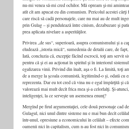
nu-mi venea să-mi cred ochilor. Mă opream şi-mi aminteam
atît cît am apucat eu din comunism. Pericolul acestei cărţi
care riscă să cadă personajele, care nu mai au de mult ingenu
prin Gulag – şi pendulează între cinism, dezabuzare şi pat
prea aplicata nivelare a asperităţilor.
Privirea „de sus“, superioară, asupra comunismului şi a ca
eludează „istoria mică“, sumedenia de detalii care, de fapt
Iată, concluzia că, excepţie făcînd escrocii, toţi am servit si
pentru că şi ei au acţionat în spiritul şi în interiorul sistemu
egalizarea vinii. Privind din înalt, aşa o fi. La limită, to
de a merge la şcoala comunistă, legitimînd-o şi, odată cu ea
reprezenta. Dar eu tot cred că vina nu e egal împărţită şi că 
valorează mai mult decît frica mea şi-a celorlalţi. Şi-atunci,
inteligenţei, la ce serveşte un asemenea enunţ?
Mergînd pe firul argumentaţiei, cele două personaje cad de 
Gulagul, nici unul dintre sisteme nu e mai bun decît celălalt
într-unul, opresiune a economicului în celălalt – efecte comp
oamenii nici în capitalism, cum n-au fost nici în comunism