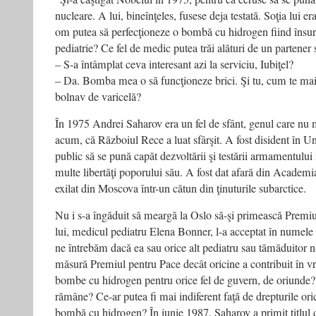
nucleare. A lui, bineînţeles, fusese deja testată. Soţia lui e
om putea să perfecţioneze o bombă cu hidrogen fiind însura
pediatrie? Ce fel de medic putea trăi alături de un partener s
– S-a întâmplat ceva interesant azi la serviciu, Iubiţel?
– Da. Bomba mea o să funcţioneze brici. Şi tu, cum te mai 
bolnav de varicelă?
În 1975 Andrei Saharov era un fel de sfânt, genul care nu m
acum, că Războiul Rece a luat sfârşit. A fost disident în U
public să se pună capăt dezvoltării şi testării armamentului
multe libertăţi poporului său. A fost dat afară din Academi
exilat din Moscova într-un cătun din ţinuturile subarctice.
Nu i s-a îngăduit să meargă la Oslo să-şi primească Premi
lui, medicul pediatru Elena Bonner, l-a acceptat în numele 
ne întrebăm dacă ea sau orice alt pediatru sau tămăduitor n
măsură Premiul pentru Pace decât oricine a contribuit în vr
bombe cu hidrogen pentru orice fel de guvern, de oriunde
rămâne? Ce-ar putea fi mai indiferent faţă de drepturile ori
bombă cu hidrogen? În iunie 1987, Saharov a primit titlul 