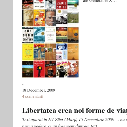
ale Generatiei X…
-
18 December, 2009
4 comentarii
Libertatea crea noi forme de via
Text aparut in EV Zilei / Marţi, 15 Decembrie 2009 -.. nu 
prima vedere, ci un fragment dintr-un text