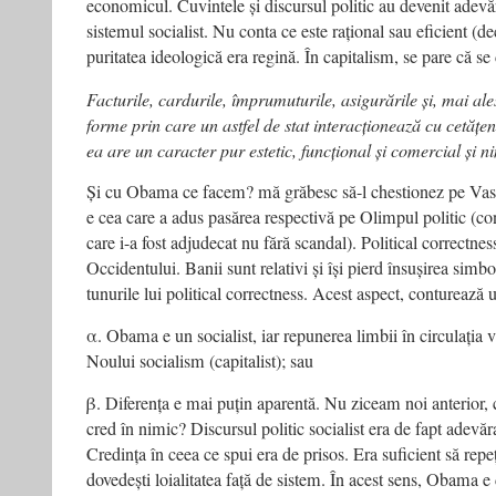
economicul. Cuvintele și discursul politic au devenit ade
sistemul socialist. Nu conta ce este rațional sau eficient (de
puritatea ideologică era regină. În capitalism, se pare că se
Facturile, cardurile, împrumuturile, asigurările și, mai ale
forme prin care un astfel de stat interacționează cu cetățen
ea are un caracter pur estetic, funcțional și comercial și n
Și cu Obama ce facem? mă grăbesc să-l chestionez pe Vasi
e cea care a adus pasărea respectivă pe Olimpul politic (c
care i-a fost adjudecat nu fără scandal). Political correctnes
Occidentului. Banii sunt relativi și își pierd însușirea simb
tunurile lui political correctness. Acest aspect, conturează 
α. Obama e un socialist, iar repunerea limbii în circulația v
Noului socialism (capitalist); sau
β. Diferența e mai puțin aparentă. Nu ziceam noi anterior, 
cred în nimic? Discursul politic socialist era de fapt adev
Credința în ceea ce spui era de prisos. Era suficient să repeț
dovedești loialitatea față de sistem. În acest sens, Obama e di