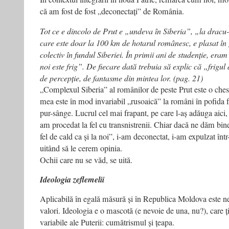
că am fost de fost „deconectați” de România.
Tot ce e dincolo de Prut e „undeva în Siberia”, „la dracu
care este doar la 100 km de hotarul românesc, e plasat în
colectiv în fundul Siberiei. În primii ani de studenție, era
noi este frig”. De fiecare dată trebuia să explic că „frigu
de percepție, de fantasme din mintea lor. (pag. 21)
„Complexul Siberia” al românilor de peste Prut este o ches
mea este în mod invariabil „rusoaică” la români în pofida 
pur-sânge. Lucrul cel mai frapant, pe care l-aș adăuga aici, 
am procedat la fel cu transnistrenii. Chiar dacă ne dăm bine
fel de cald ca și la noi”, i-am deconectat, i-am expulzat înt
uitând să le cerem opinia.
Ochii care nu se văd, se uită.
Ideologia zeflemelii
Aplicabilă în egală măsură și în Republica Moldova este ne-
valori. Ideologia e o mascotă (e nevoie de una, nu?), care ț
variabile ale Puterii: cumătrismul și țeapa.