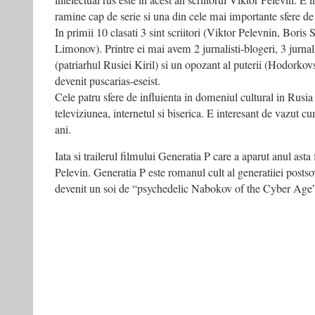
intelectual rus este in acest an scriitorul Viktor Pelevin. E 
cel
ramine cap de serie si una din cele mai importante sfere de 
mai
In primii 10 clasati 3 sint scriitori (Viktor Pelevnin, Boris
mare
Limonov). Printre ei mai avem 2 jurnalisti-blogeri, 3 jurnalist
mit
democratic
(patriarhul Rusiei Kiril) si un opozant al puterii (Hodorkovs
românesc
devenit puscarias-eseist.
Cele patru sfere de influienta in domeniul cultural in Rusia s
televiziunea, internetul si biserica. E interesant de vazut c
ani.
Iata si trailerul filmului Generatia P care a aparut anul ast
Pelevin. Generatia P este romanul cult al generatiiei postsov
devenit un soi de “psychedelic Nabokov of the Cyber Age