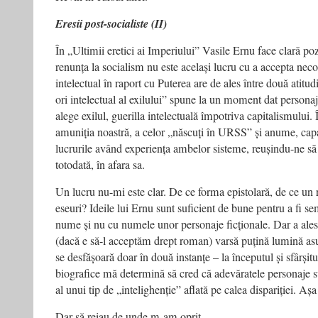
Eresii post-socialiste (II)
În „Ultimii eretici ai Imperiului” Vasile Ernu face clară poz
renunța la socialism nu este același lucru cu a accepta nec
intelectual în raport cu Puterea are de ales între două atitudi
ori intelectual al exilului” spune la un moment dat persona
alege exilul, guerilla intelectuală împotriva capitalismului. 
amuniția noastră, a celor „născuți în URSS” și anume, capa
lucrurile având experiența ambelor sisteme, reușindu-ne să 
totodată, în afara sa.
Un lucru nu-mi este clar. De ce forma epistolară, de ce un
eseuri? Ideile lui Ernu sunt suficient de bune pentru a fi s
nume și nu cu numele unor personaje ficționale. Dar a ale
(dacă e să-l acceptăm drept roman) varsă puțină lumină as
se desfășoară doar în două instanțe – la începutul și sfârșit
biografice mă determină să cred că adevăratele personaje su
al unui tip de „intelighenție” aflată pe calea dispariției. Așa
Dar să reiau de unde m-am oprit.