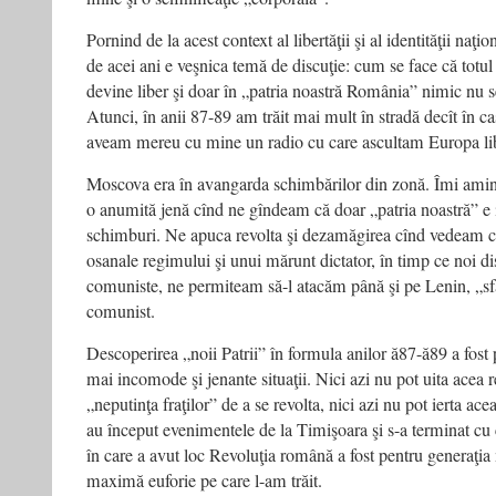
Pornind de la acest context al libertăţii şi al identităţii naţ
de acei ani e veşnica temă de discuţie: cum se face că totul 
devine liber şi doar în „patria noastră România” nimic nu s
Atunci, în anii 87-89 am trăit mai mult în stradă decît în 
aveam mereu cu mine un radio cu care ascultam Europa liber
Moscova era în avangarda schimbărilor din zonă. Îmi ami
o anumită jenă cînd ne gîndeam că doar „patria noastră” e i
schimburi. Ne apuca revolta şi dezamăgirea cînd vedeam că 
osanale regimului şi unui mărunt dictator, în timp ce noi d
comuniste, ne permiteam să-l atacăm până şi pe Lenin, „sfâ
comunist.
Descoperirea „noii Patrii” în formula anilor ă87-ă89 a fost
mai incomode şi jenante situaţii. Nici azi nu pot uita acea 
„neputinţa fraţilor” de a se revolta, nici azi nu pot ierta acea
au început evenimentele de la Timişoara şi s-a terminat cu c
în care a avut loc Revoluţia română a fost pentru generaţi
maximă euforie pe care l-am trăit.