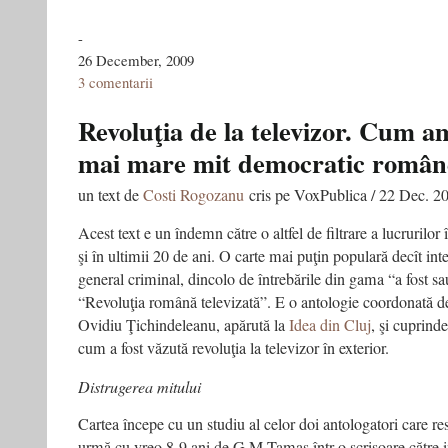
-
26 December, 2009
3 comentarii
Revoluţia de la televizor. Cum am
mai mare mit democratic român
un text de
Costi Rogozanu
cris pe VoxPublica / 22 Dec. 2
Acest text e un îndemn către o altfel de filtrare a lucrurilo
şi în ultimii 20 de ani. O carte mai puţin populară decît inte
general criminal, dincolo de întrebările din gama “a fost s
“Revoluţia română televizată”. E o antologie coordonată 
Ovidiu Ţichindeleanu, apărută la
Idea din Cluj
, şi cuprind
cum a fost văzută revoluţia la televizor în exterior.
Distrugerea mitului
Cartea începe cu un studiu al celor doi antologatori care re
urmă cu vreo 8-9 ani de G.M.Tamas într-o scrisoare către i