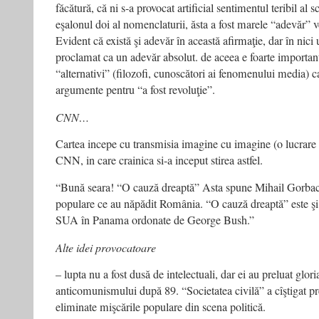
făcătură, că ni s-a provocat artificial sentimentul teribil al 
eşalonul doi al nomenclaturii, ăsta a fost marele “adevăr” 
Evident că există şi adevăr în această afirmaţie, dar în nici 
proclamat ca un adevăr absolut. de aceea e foarte important 
“alternativi” (filozofi, cunoscători ai fenomenului media) c
argumente pentru “a fost revoluţie”.
CNN…
Cartea incepe cu transmisia imagine cu imagine (o lucrare 
CNN, in care crainica si-a inceput stirea astfel.
“Bună seara! “O cauză dreaptă” Asta spune Mihail Gorbaci
populare ce au năpădit România. “O cauză dreaptă” este şi
SUA în Panama ordonate de George Bush.”
Alte idei provocatoare
– lupta nu a fost dusă de intelectuali, dar ei au preluat glori
anticomunismului după 89. “Societatea civilă” a cîştigat pr
eliminate mişcările populare din scena politică.