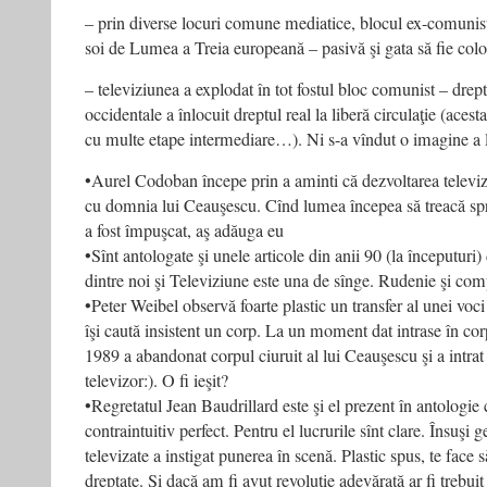
– prin diverse locuri comune mediatice, blocul ex-comunist 
soi de Lumea a Treia europeană – pasivă şi gata să fie colo
– televiziunea a explodat în tot fostul bloc comunist – dre
occidentale a înlocuit dreptul real la liberă circulaţie (acest
cu multe etape intermediare…). Ni s-a vîndut o imagine a li
•Aurel Codoban începe prin a aminti că dezvoltarea televi
cu domnia lui Ceauşescu. Cînd lumea începea să treacă s
a fost împuşcat, aş adăuga eu
•Sînt antologate şi unele articole din anii 90 (la începuturi
dintre noi şi Televiziune este una de sînge. Rudenie şi comp
•Peter Weibel observă foarte plastic un transfer al unei voc
îşi caută insistent un corp. La un moment dat intrase în co
1989 a abandonat corpul ciuruit al lui Ceauşescu şi a intra
televizor:). O fi ieşit?
•Regretatul Jean Baudrillard este şi el prezent în antologie c
contraintuitiv perfect. Pentru el lucrurile sînt clare. Însuşi g
televizate a instigat punerea în scenă. Plastic spus, te face să
dreptate. Şi dacă am fi avut revoluţie adevărată ar fi trebui