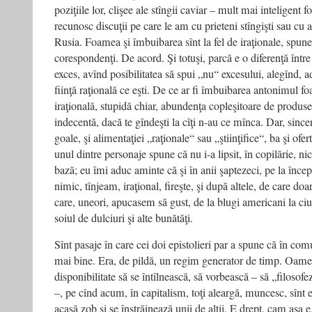
poziţiile lor, clişee ale stîngii caviar – mult mai inteligent 
recunosc discuţii pe care le am cu prieteni stîngişti sau cu 
Rusia. Foamea şi îmbuibarea sînt la fel de iraţionale, spun
corespondenţi. De acord. Şi totuşi, parcă e o diferenţă între
exces, avînd posibilitatea să spui „nu“ excesului, alegînd, ad
fiinţă raţională ce eşti. De ce ar fi îmbuibarea antonimul f
iraţională, stupidă chiar, abundenţa copleşitoare de produse 
indecentă, dacă te gîndeşti la cîţi n-au ce mînca. Dar, sincer,
goale, şi alimentaţiei „raţionale“ sau „ştiinţifice“, ba şi of
unul dintre personaje spune că nu i-a lipsit, în copilărie, ni
bază; eu îmi aduc aminte că şi în anii şaptezeci, pe la încep
nimic, tînjeam, iraţional, fireşte, şi după altele, de care 
care, uneori, apucasem să gust, de la blugi americani la ciu
soiul de dulciuri şi alte bunătăţi.
Sînt pasaje în care cei doi epistolieri par a spune că în com
mai bine. Era, de pildă, un regim generator de timp. Oame
disponibilitate să se întîlnească, să vorbească – să „filoso
–, pe cînd acum, în capitalism, toţi aleargă, muncesc, sînt ef
acasă zob şi se înstrăinează unii de alţii. E drept, cam aşa e.