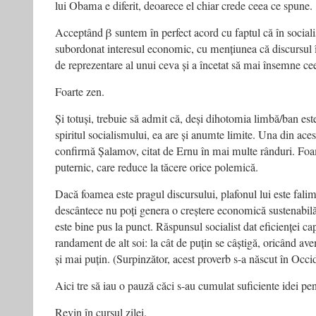
lui Obama e diferit, deoarece el chiar crede ceea ce spune.
Acceptând β suntem în perfect acord cu faptul că în sociali
subordonat interesul economic, cu mențiunea că discursul î
de reprezentare al unui ceva și a încetat să mai însemne ce
Foarte zen.
Și totuși, trebuie să admit că, deși dihotomia limbă/ban es
spiritul socialismului, ea are și anumte limite. Una din ace
confirmă Șalamov, citat de Ernu în mai multe rânduri. Foa
puternic, care reduce la tăcere orice polemică.
Dacă foamea este pragul discursului, plafonul lui este fal
descântece nu poți genera o creștere economică sustenabilă
este bine pus la punct. Răspunsul socialist dat eficienței cap
randament de alt soi: la cât de puțin se câștigă, oricând av
și mai puțin. (Surpinzător, acest proverb s-a născut în Occi
Aici tre să iau o pauză căci s-au cumulat suficiente idei pe
Revin în cursul zilei.