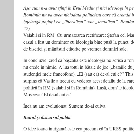
Așa cum n-a avut sfinți în Evul Mediu și nici ideologi în 
România nu va avea niciodată politicieni care să creadă î
înțeleagă noțiuni ca „liberalism” sau „socialism”. Români
27)
Valabil și în RM. Cu următoarea rectificare: Ștefan cel Mare
cazul a fost un domintor cu ideologia bine pusă la punct, d
de biserici și mănăstiri ctitorite pe vremea domniei sale.
În concluzie, cred că bășcălia este ideologia ne-scrisă a ro
nu crede în nimic. A lua totul în bătaie de joc („bataille du
studenției mele francofone). „El (sau ea) de-al cui e?” This
surpins că Vasile a trecut cu vederea acest detaliu de la car
politică în RM (valabil și în România). Lasă, dom’le ideol
Moscova? El de-al cui e?
Încă nu am evoluționat. Suntem de-ai cuiva.
Banul și discursul politic
O idee foarte intrigantă este cea precum că în URSS politic