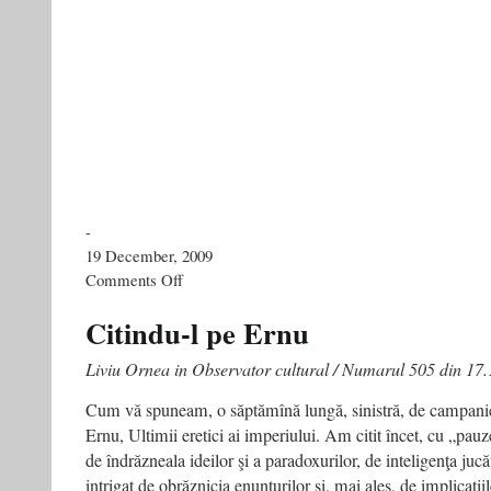
-
19 December, 2009
on
Comments Off
Manga
sovietica
Citindu-l pe Ernu
Liviu Ornea in Observator cultural / Numarul 505 din 17
Cum vă spuneam, o săptămînă lungă, sinistră, de campanie a
Ernu, Ultimii eretici ai imperiului. Am citit încet, cu „pauz
de îndrăzneala ideilor şi a paradoxurilor, de inteligenţa juc
intrigat de obrăznicia enunţurilor şi, mai ales, de implicaţiil