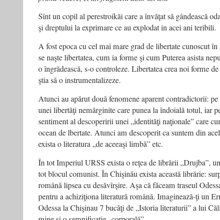
Sînt un copil al perestroikăi care a învăţat să gândească oda
şi dreptului la exprimare ce au explodat in acei ani teribili.
A fost epoca cu cel mai mare grad de libertate cunoscut î
se naşte libertatea, cum ia forme şi cum Puterea asista neput
o îngrădească, s-o controleze. Libertatea crea noi forme de
ştia să o instrumentalizeze.
Atunci au apărut două fenomene aparent contradictorii: pe 
unei libertăţi nemărginite care punea la îndoială totul, iar p
sentiment al descoperirii unei „identităţi naţionale” care cu
ocean de lbertate. Atunci am descoperit ca suntem din acel
exista o literatura „de aceeaşi limbă” etc.
În tot Imperiul URSS exista o reţea de librării „Drujba”, un
tot blocul comunist. În Chişinău exista această librărie: surp
română lipsea cu desăvîrşire. Aşa că făceam traseul Odes
pentru a achiziţiona literatură română. Imaginează-ţi un Ern
Odessa la Chişinau 7 bucăţi de „Istoria literaturii” a lui Că
mine şi o semnificaţie „corporală”.