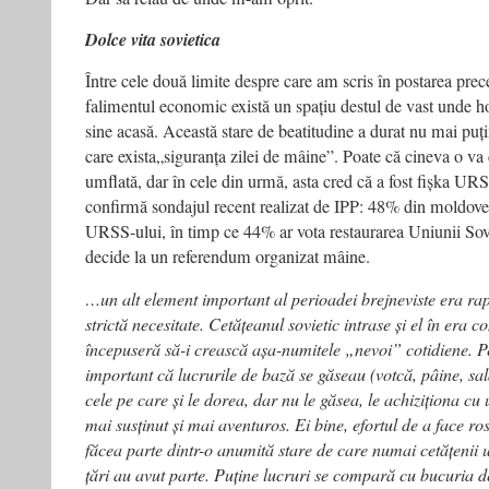
Dolce vita sovietica
Între cele două limite despre care am scris în postarea pre
falimentul economic există un spațiu destul de vast unde h
sine acasă. Această stare de beatitudine a durat nu mai puți
care exista„siguranța zilei de mâine”. Poate că cineva o va
umflată, dar în cele din urmă, asta cred că a fost fișka URS
confirmă sondajul recent realizat de IPP: 48% din moldove
URSS-ului, în timp ce 44% ar vota restaurarea Uniunii Sovi
decide la un referendum organizat mâine.
…un alt element important al perioadei brejneviste era rap
strictă necesitate. Cetățeanul sovietic intrase și el în era 
începuseră să-i crească așa-numitele „nevoi” cotidiene. Pe
important că lucrurile de bază se găseau (votcă, pâine, sal
cele pe care și le dorea, dar nu le găsea, le achiziționa cu
mai susținut și mai aventuros. Ei bine, efortul de a face ros
făcea parte dintr-o anumită stare de care numai cetățenii u
țări au avut parte. Puține lucruri se compară cu bucuria d