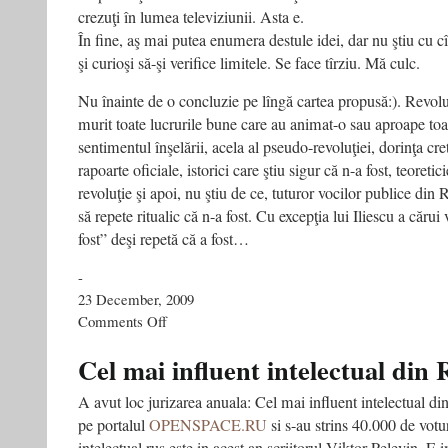
crezuţi în lumea televiziunii. Asta e.
În fine, aş mai putea enumera destule idei, dar nu ştiu cu cîţi
şi curioşi să-şi verifice limitele. Se face tîrziu. Mă culc.
Nu înainte de o concluzie pe lîngă cartea propusă:). Revol
murit toate lucrurile bune care au animat-o sau aproape toa
sentimentul înşelării, acela al pseudo-revoluţiei, dorinţa cr
rapoarte oficiale, istorici care ştiu sigur că n-a fost, teoretic
revoluţie şi apoi, nu ştiu de ce, tuturor vocilor publice din 
să repete ritualic că n-a fost. Cu excepţia lui Iliescu a cărui 
fost” deşi repetă că a fost…
-
23 December, 2009
on
Comments Off
Revoluţia
de
Cel mai influent intelectual din 
la
televizor.
A avut loc jurizarea anuala: Cel mai influent intelectual din
Cum
pe portalul
OPENSPACE.RU
si s-au strins 40.000 de votu
am
distrus