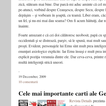
zică, stăteam mai bine. Dar parcă-mi aduc aminte că cel m
pe-atunci, vorbind despre Ceauşescu, despre Secu, despre l
depăşim – şi vorbeam în şoaptă, cu teamă. Liber eram, căci 
un fel, şi nu-mi mai dau seama? Om fi acum hăituiţi, dar 
înainte.
Foarte amuzant e că cei doi călătoresc neobosit, papă cu spo
occidentali şi se distrează, parşiv, să le spună, mai mult sau
proşti. Evident, personajele lui Ernu sînt mult prea intelige
enunţuri axiologice explicite. Iar Ernu însuşi e mult prea in
explicit poziţia vreunuia dintre ele. Dar ceva-ceva, printre r
multă inteligenţă strică uneori.
-
19 December, 2009
10 comentarii
Cele mai importante carti ale G
Revista Details
prezinta 