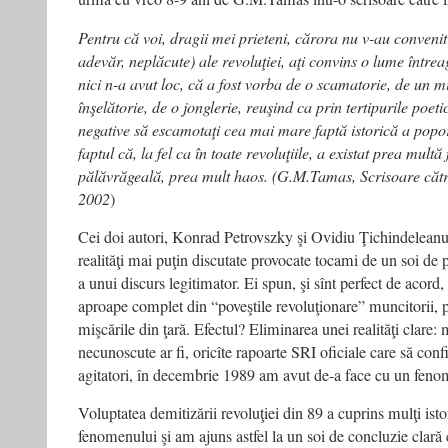
Pentru că voi, dragii mei prieteni, cărora nu v-au convenit 
adevăr, neplăcute) ale revoluţiei, aţi convins o lume întrea
nici n-a avut loc, că a fost vorba de o scamatorie, de un mi
înşelătorie, de o jonglerie, reuşind ca prin tertipurile poeti
negative să escamotaţi cea mai mare faptă istorică a pop
faptul că, la fel ca în toate revoluţiile, a existat prea mult
pălăvrăgeală, prea mult haos. (G.M.Tamas, Scrisoare cătr
2002
)
Cei doi autori, Konrad Petrovszky şi Ovidiu Ţichindeleanu,
realităţi mai puţin discutate provocate tocami de un soi de p
a unui discurs legitimator. Ei spun, şi sînt perfect de acord,
aproape complet din “poveştile revoluţionare” muncitorii, pr
mişcările din ţară. Efectul? Eliminarea unei realităţi clare:
necunoscute ar fi, oricîte rapoarte SRI oficiale care să con
agitatori, în decembrie 1989 am avut de-a face cu un fen
Voluptatea demitizării revoluţiei din 89 a cuprins mulţi istori
fenomenului şi am ajuns astfel la un soi de concluzie clară c