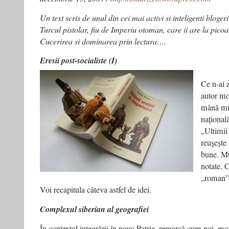
Un text scris de unul din cei mai activi si inteligenti bloger
Turcul pistolar, fiu de Imperiu otoman, care ii are la picoar
Cucerirea si dominarea prin lectura….
Eresii post-socialiste (I)
Ce n-ai z
autor mo
mână mi
națională
„Ultimii 
reușește 
bune. Mu
notate. C
„roman”?
Voi recapitula câteva astfel de idei.
Complexul siberian al geografiei
În contextul integrării în noua Patrie, remarcă cum noi, m