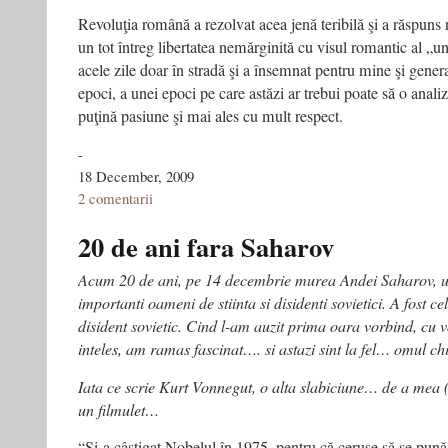
Revoluţia română a rezolvat acea jenă teribilă şi a răspuns n
un tot întreg libertatea nemărginită cu visul romantic al „un
acele zile doar în stradă şi a însemnat pentru mine şi genera
epoci, a unei epoci pe care astăzi ar trebui poate să o anal
puţină pasiune şi mai ales cu mult respect.
-
18 December, 2009
2 comentarii
20 de ani fara Saharov
Acum 20 de ani, pe 14 decembrie murea Andei Saharov, un
importanti oameni de stiinta si disidenti sovietici. A fost ce
disident sovietic. Cind l-am auzit prima oara vorbind, cu vo
inteles, am ramas fascinat…. si astazi sint la fel… omul c
Iata ce scrie Kurt Vonnegut, o alta slabiciune… de a mea
un filmulet…
“Şi-a câştigat Nobelul în 1975, pentru că ceruse să se pună