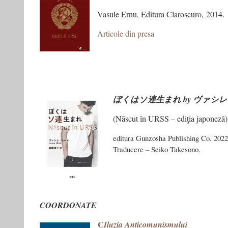
Vasule Ernu, Editura Claroscuro, 2014.
Articole din presa
ぼくはソ連生まれ by ヴァシ
(Născut în URSS – ediţia japoneză)
editura Gunzosha Publishing Co. 2022
Traducere – Seiko Takesono.
COORDONATE
C
Iluzia Anticomunismului