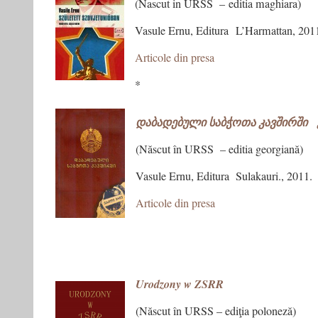
(Nascut in URSS – editia maghiara)
Vasule Ernu, Editura L’Harmattan, 201
Articole din presa
*
დაბადებული საბჭოთა კავშირში 
(Născut în URSS – editia georgiană)
Vasule Ernu, Editura Sulakauri., 2011.
Articole din presa
Urodzony w ZSRR
(Născut în URSS – ediţia poloneză)