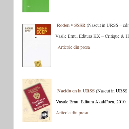
–
Roden v SSSR
(Nascut in URSS – editi
Vasile Ernu, Editura KX – Critique & 
–
Articole din presa
S
– editia in
Nacido en la URSS
(Nascut in URSS –
Vasule Ernu, Editura Akal/Foca, 2010.
Articole din presa