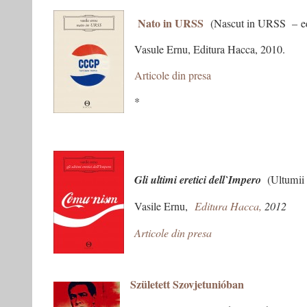
Nato in URSS
(Nascut in URSS – edit
Vasule Ernu, Editura Hacca, 2010.
Articole din presa
*
Gli ultimi eretici dell`Impero
(Ultumii e
Vasile Ernu,
Editura Hacca,
2012
Articole din presa
Született Szovjetunióban