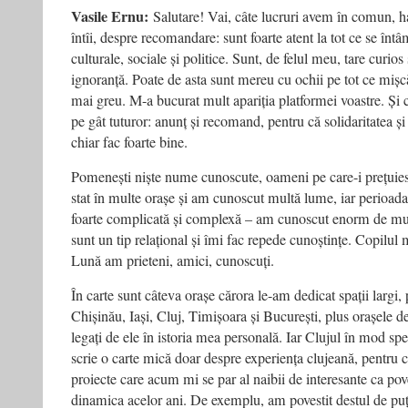
Vasile Ernu:
Salutare! Vai, câte lucruri avem în comun, h
întîi, despre recomandare: sunt foarte atent la tot ce se în
culturale, sociale și politice. Sunt, de felul meu, tare curi
ignoranță. Poate de asta sunt mereu cu ochii pe tot ce mișcă
mai greu. M-a bucurat mult apariția platformei voastre. Și
pe gât tuturor: anunț și recomand, pentru că solidaritatea și
chiar fac foarte bine.
Pomenești niște nume cunoscute, oameni pe care-i prețuie
stat în multe orașe și am cunoscut multă lume, iar perioada 
foarte complicată și complexă – am cunoscut enorm de mu
sunt un tip relațional și îmi fac repede cunoștințe. Copilul
Lună am prieteni, amici, cunoscuți.
În carte sunt câteva orașe cărora le-am dedicat spații largi,
Chișinău, Iași, Cluj, Timișoara și București, plus orașele de
legați de ele în istoria mea personală. Iar Clujul în mod sp
scrie o carte mică doar despre experiența clujeană, pentru 
proiecte care acum mi se par al naibii de interesante ca pov
dinamica acelor ani. De exemplu, am povestit destul de pu