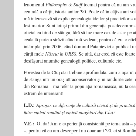
fenomenul
Philosophy & Stuff
tocmai pentru că nu am vru
centrală a cărții, istoria anilor ʹ90. Poate că în câțiva ani vo
mă interesează să explic genealogia ideilor și practicilor so
fost martor. Sunt totuși primul din generația postdecembristă
oficial ca fiind de stânga, fără să fac mare caz de asta: pe 
cealaltă parte a străzii când mă vedeau, pentru că era o etic
întâmplat prin 2006, când domnul Patapievici a publicat un 
cărții mele
Născut în URSS
. Se uită, dar cred că este foart
desfășurat anumite genealogii politice, culturale etc.
Povestea de la Cluj clar trebuie aprofundată: cum a apărut u
de stânga într-un oraș ultraconservator și în rândurile celei
din România – mă refer la populația românească, nu la c
extrem de interesant!
L.D.:
Apropo, ce diferențe de cultură civică și de practic
între etnicii români și etnicii maghiari din Cluj?
V.E.:
O, da! Am o experiență consistentă pe tema asta – și 
–, pentru că eu am descoperit nu doar anii ʹ90, ci și Româ