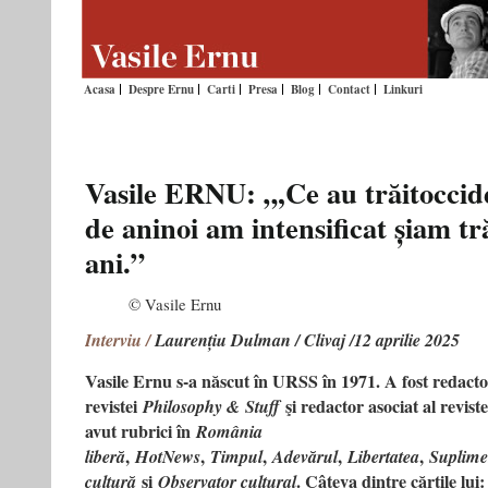
Acasa
Despre Ernu
Carti
Presa
Blog
Contact
Linkuri
Vasile ERNU: „,Ce au trăitoccide
de aninoi am intensificat șiam tr
ani.”
© Vasile Ernu
Interviu /
Laurențiu Dulman / Clivaj /12 aprilie 2025
Vasile Ernu s-a născut în URSS în 1971. A fost redacto
revistei
şi redactor asociat al revist
Philosophy & Stuff
avut rubrici în
România
,
,
,
,
,
liberă
HotNews
Timpul
Adevărul
Libertatea
Suplime
şi
. Câteva dintre cărțile lui
cultură
Observator cultural