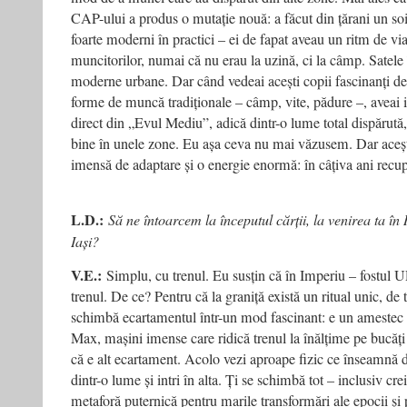
CAP-ului a produs o mutație nouă: a făcut din țărani un soi
foarte moderni în practici – ei de fapat aveau un ritm de via
muncitorilor, numai că nu erau la uzină, ci la câmp. Satele 
moderne urbane. Dar când vedeai acești copii fascinanți de
forme de muncă tradiționale – câmp, vite, pădure –, aveai 
direct din „Evul Mediu”, adică dintr-o lume total dispărută
bine în unele zone. Eu așa ceva nu mai văzusem. Dar aceșt
imensă de adaptare și o energie enormă: în câțiva ani recuper
L.D.:
Să ne întoarcem la începutul cărții, la venirea ta î
Iași?
V.E.:
Simplu, cu trenul. Eu susțin că în Imperiu – fostul UR
trenul. De ce? Pentru că la graniță există un ritual unic, de
schimbă ecartamentul într-un mod fascinant: e un amestec
Max, mașini imense care ridică trenul la înălțime pe bucăți 
că e alt ecartament. Acolo vezi aproape fizic ce înseamnă dif
dintr-o lume și intri în alta. Ți se schimbă tot – inclusiv cr
metaforă puternică pentru marile transformări ale epocii și p