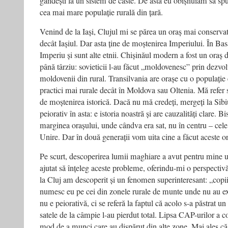
gândești la un sistem de caste. De asta eu obișnuiam să spu
cea mai mare populație rurală din țară.
Venind de la Iași, Clujul mi se părea un oraș mai conservato
decât Iașiul. Dar asta ține de moștenirea Imperiului. În Basar
Imperiu și sunt alte etnii. Chișinăul modern a fost un oraș 
până târziu: sovieticii l-au făcut „moldovenesc” prin dezvol
moldovenii din rural. Transilvania are orașe cu o populați
practici mai rurale decât în Moldova sau Oltenia. Mă refer s
de moștenirea istorică. Dacă nu mă credeți, mergeți la Sibiu
peiorativ în asta: e istoria noastră și are cauzalități clare. B
marginea orașului, unde cândva era sat, nu în centru – cele
Unire. Dar în două generații vom uita cine a făcut aceste 
Pe scurt, descoperirea lumii maghiare a avut pentru mine 
ajutat să înțeleg aceste probleme, oferindu-mi o perspecti
la Cluj am descoperit și un fenomen superinteresant: „copi
numesc eu pe cei din zonele rurale de munte unde nu au e
nu e peiorativă, ci se referă la faptul că acolo s-a păstrat un
satele de la câmpie l-au pierdut total. Lipsa CAP-urilor a co
mod de a munci care au dispărut din alte zone. Mai ales că