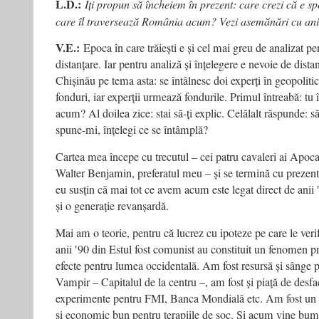
L.D.:
Îți propun să încheiem în prezent: care crezi că e s
care îl traversează România acum? Vezi asemănări cu ani
V.E.:
Epoca în care trăiești e și cel mai greu de analizat p
distanțare. Iar pentru analiză și înțelegere e nevoie de dista
Chișinău pe tema asta: se întâlnesc doi experți în geopoliti
fonduri, iar experții urmează fondurile. Primul întreabă: tu 
acum? Al doilea zice: stai să-ți explic. Celălalt răspunde: să
spune-mi, înțelegi ce se întâmplă?
Cartea mea începe cu trecutul – cei patru cavaleri ai Apocali
Walter Benjamin, preferatul meu – și se termină cu prezentu
eu susțin că mai tot ce avem acum este legat direct de anii 
și o generație revanșardă.
Mai am o teorie, pentru că lucrez cu ipoteze pe care le verif
anii ʹ90 din Estul fost comunist au constituit un fenomen pre
efecte pentru lumea occidentală. Am fost resursă și sânge 
Vampir – Capitalul de la centru –, am fost și piață de desf
experimente pentru FMI, Banca Mondială etc. Am fost un i
și economic bun pentru terapiile de șoc. Și acum vine bume