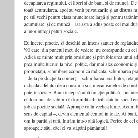
decapitarea regimului, ci liberi și de bani, și de muncă. De c
toată acumularea, apoi au venit privatizarile și au distrus 
pe stil vechi pentru clasa muncitoare largă și pentru țărăni
acumulare, și de muncă – iar asta a adus poate cel mai dur
a unor întregi pături sociale.
Eu încerc, practic, să deschid un imens șantier de regândire 
ʹ90 care, din punctul meu de vedere, nu corespunde cu cel 
Adică se minte mult prin omisiune și prin folosirea unui ad
prea multe lucruri la nivel politic, dar mai ales economic ș
proprietății, schimbare economică radicală, schimbarea pract
– de la producție la comerț –, schimbarea ierarhiilor, relați
radicală a felului de a consuma și a mecanismelor de constru
puterii sociale. Banii încep să aibă funcție politică – înaint
ci doar una de schimb în formulă arhaică: statutul social er
job ca poziție socială. Aproape ca în vechea lume. Acum ba
sens de capital –, devin elementul central în toate. Ai bani
om la partid și țară. Intrăm într-o altă logică. Ferice de ce
aproapele său, căci el va stăpâni pământul!