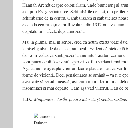
Hannah Arendt despre colonialism, unde bumerangul arunca
aici prin Est și se întoarce. Schimbările de aici, din periferie
schimbările de la centru. Canibalizarea și sălbăticirea noa
efecte la centru, așa cum Revoluția din 1917 nu avea cum 
Capitalului – efecte deja cunoscute.
Mai în glumă, mai în serios, cred că acum există toate date
la nivel global de data asta, nu local. Evident că niciodată is
dar vom vedea că sunt prezente anumite trăsături comune. Ș
vom putea ocoli fascismul: sper că va fi o variantă mai moal
Așa că nu ne așteaptă vremuri foarte plăcute – adică vor fi m
forme de violență. Deci pensionarea se amână – va fi o epo
avea voie să se odihnească, așa cum n-am dormit mai deloc 
insomniaci și mai departe. Cam așa văd viitorul. Dau de bă
L.D.:
Mulțumesc, Vasile, pentru interviu și pentru susținer