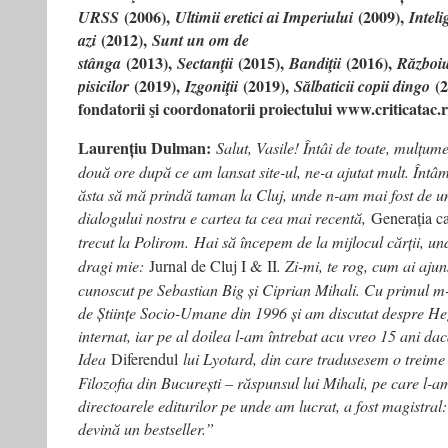
(2006),
(2009),
URSS
Ultimii eretici ai Imperiului
Inteli
(2012),
azi
Sunt un om de
(2013),
(2015),
(2016),
stânga
Sectanţii
Bandiţii
Războiu
(2019),
(2019),
(2
pisicilor
Izgoniţii
Sălbaticii copii dingo
fondatorii şi coordonatorii proiectului www.criticatac.r
Laurențiu Dulman:
Salut, Vasile! Întâi de toate, mulțu
două ore după ce am lansat site-ul, ne-a ajutat mult. Întâm
ăsta să mă prindă taman la Cluj, unde n-am mai fost de un 
dialogului nostru e cartea ta cea mai recentă,
Generația c
trecut la Polirom.
Hai să începem de la mijlocul cărții, und
dragi mie:
Jurnal de Cluj I & II
. Zi-mi, te rog, cum ai ajun
cunoscut pe Sebastian Big și Ciprian Mihali. Cu primul 
de Științe Socio-Umane din 1996 și am discutat despre Heg
internat, iar pe al doilea l-am întrebat acu vreo 15 ani dac
Idea
Diferendul
lui Lyotard, din care tradusesem o treime
Filozofia din București – răspunsul lui Mihali, pe care l-am
directoarele editurilor pe unde am lucrat, a fost magistral
devină un bestseller.”