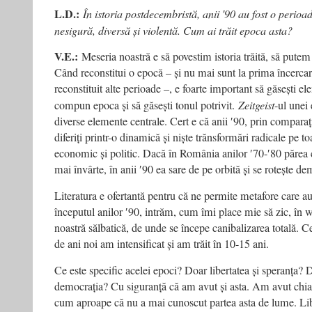
L.D.:
În istoria postdecembristă, anii ʹ90 au fost o perioad
nesigură, diversă și violentă. Cum ai trăit epoca asta?
V.E.:
Meseria noastră e să povestim istoria trăită, să putem 
Când reconstitui o epocă – și nu mai sunt la prima încercare
reconstituit alte perioade –, e foarte important să găsești e
compun epoca și să găsești tonul potrivit.
Zeitgeist
-ul unei 
diverse elemente centrale. Cert e că anii ʹ90, prin comparați
diferiți printr-o dinamică și niște trănsformări radicale pe toa
economic și politic. Dacă în România anilor ʹ70-ʹ80 părea
mai învârte, în anii ʹ90 ea sare de pe orbită și se rotește d
Literatura e ofertantă pentru că ne permite metafore care au
începutul anilor ʹ90, intrăm, cum îmi place mie să zic, în 
noastră sălbatică, de unde se începe canibalizarea totală. Ce
de ani noi am intensificat și am trăit în 10-15 ani.
Ce este specific acelei epoci? Doar libertatea și speranța
democrația? Cu siguranță că am avut și asta. Am avut chiar 
cum aproape că nu a mai cunoscut partea asta de lume. Libe