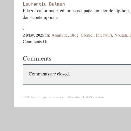
Laurențiu Dulman
Filozof ca formație, editor ca ocupație, amator de hip-hop, 
dans contemporan.
-
2 May, 2025
in:
Animatie
,
Blog
,
Cronici
,
Interviuri
,
Noutati
,
on
Comments Off
Vasile
ERNU:
Comments
„,Ce
au
trăitoccidentalii
în
Comments are closed.
200
de
aninoi
am
2009. Toate drepturile rezervate. Abonati-va la
RSS
sau
Atom
intensificat
șiam
trăit
în
10-
15
ani.”