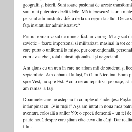
geografii și istorii. Sunt foarte pasionat de aceste transform
sunt mai puternice decât ideile. Mă interesează istoria mat
peisajul administrativ diferă de la un regim la altul. De ce su
fața instituțiilor administrative?
Primul român văzut de mine a fost un vameș. M-a șocat di
sovietic – foarte impersonal și militarizat, mașinal în tot c
care purta o uniformă la mișto, pur convențională, personal
cum avea chef, total neinstituționalizat și negociabil.
Am ajuns cu un tren în care ne aflam mii de studenți și lice
septembrie. Am debarcat la Iași, în Gara Nicolina. Eram p
spre Vest, nu spre Est. Acolo ne-au repartizat pe orașe, s
am rămas la Iași.
Doamnele care ne așteptau în complexul studențesc Pușki
întâmpinat cu: „Vin rușii!” Așa am intrat în noua mea patrie
aventura colosală a anilor ʹ90: o epocă dementă – un fel de 
patrie nouă despre care știam câte ceva din cărți. Dar realita
film.