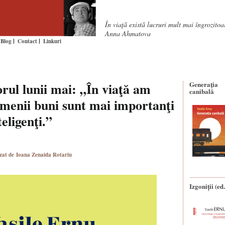
În viaţă există lucruri mult mai îngrozito
Anna Ahmatova
Blog
Contact
Linkuri
orul lunii mai: „În viaţă am
Generaţia
canibală
oamenii buni sunt mai importanţi
eligenţi.”
izat de Ioana Zenaida Rotariu
Izgoniții (ed.