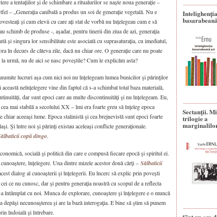
tere a tentațiilor și de schimbare a ritualurilor se naște noua generație –
stfel – „Generația canibală a produs un soi de generație vegetală. Nu e
Intelighenți
basarabeană
 Povesteați și cum elevii cu care ați stat de vorbă nu înțelegeau cum e să
sau schimb de produse -, așadar, pentru tinerii din ziua de azi, generația
tă și singura lor sensibilitate este asociată cu suprasaturația, cu imediatul,
tora în decurs de câteva zile, dacă nu chiar ore. O generație care nu poate
ă la urmă, nu de aici se nasc poveștile? Cum le explicăm asta?
anumite lucruri aşa cum nici noi nu înțelegeam lumea bunicilor şi părinţilor
i această neînțelegere vine din faptul că s-a schimbat total baza materială,
tinuități, dar sunt epoci care au multe discontinuități şi nu înțelegeam. Eu,
 cea mai stabilă a secolului XX – îmi era foarte greu să înţeleg epoca
Sectanţii. M
 e chiar aceeași lume. Epoca stalinistă şi cea brejnevistă sunt epoci foarte
trilogie a
marginalilo
aşi. Şi între noi şi părinţi existau aceleași conflicte generaționale.
ălbaticii copii dingo
.
conomică, socială şi politică din care e compusă fiecare epocă şi spiritul ei.
e, cunoaștere, înțelegere. Una dintre mizele acestor două cărți –
Sălbaticii
cest dialog al cunoașterii şi înțelegerii. Eu încerc să explic prin povești
 cei ce nu cunosc, dar şi pentru generația noastră cu scopul de a reflecta
-a întâmplat cu noi. Munca de explorare, cunoaştere şi înţelegere e o muncă
 a depăşi necunoaşterea şi are la bază interogaţia. E bine să ştim să punem
rin îndoială şi întrebare.
Sînt un om d