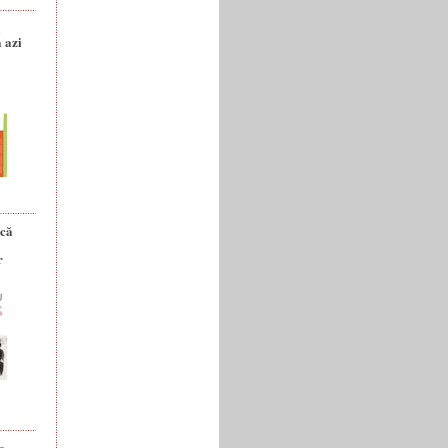
a
 azi
ică
r
e