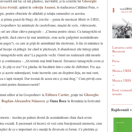
avoastră mă fac să mă gândesc, inevitabil, și la scrierile lui
Gheorghi
izica tristeții
, apărut în
colecția Anansi
, în traducerea Cătălinei Puiu, o
ie, pentru obiectele de altădată și relația oamenilor cu acestea.
și prima geacă de blugi, de
jvacika
– guma de mestecat
Made in URSS
,
 Gospodinov își amintește de casetofoane, mașini de scris, videocasete,
-uri are chiar câteva paragrafe – „Cinema pentru săraci. Ca tamagotchi-ul
gotchi, dacă cineva își mai amintește, erau acele gadgeturi asemănătoare
un pager?), cu care ai grijă de animăluțul tău electronic, îi dai să mănânce la
Lansarea cartii
nd începe să plângă. Iar când te plictisești, îl abandonezi zile întregi până
Bucuresti
tamagotchi-urile alea? La pagerele vechi. Omul nu realizează câtă moarte
ez și continuarea – „Să termin mai întâi bancul. Deoarece tamagotchi costa și
Presa
. Și știți ce era? Un gândac de bucătărie într-o cutie de chibrituri. Fix așa.
Muzica URSS -
n și aceste mărunțișuri, toate lucrurile care au dispărut deja, nu mai sunt,
r ca o iapă stearpă. Dar tocmai de aceea mi-e și mai drag.” Cum priviți ceea
Muzica URSS 
cutul pentru dumneavoastră?
Eroii vremuril
noastre
rimul editor al lui Gospodinov la
Editura Cartier
, graţie lui
Gheorghe
cu
Bogdan-Alexandru Stănescu
şi
Oana Boca
în România la festivalul
.
Rajdeonnîi 
oria – lucrăm pe paliere destul de asemănătoare chiar dacă avem
rtea socială. E pasionant să încerci să vezi cum funcţionează memoria, cum
explici de ce e important să o menții în diversele ei forme. Ce păstrăm şi