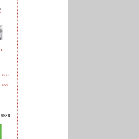
 la
 copii
- rock
or
v SSSR