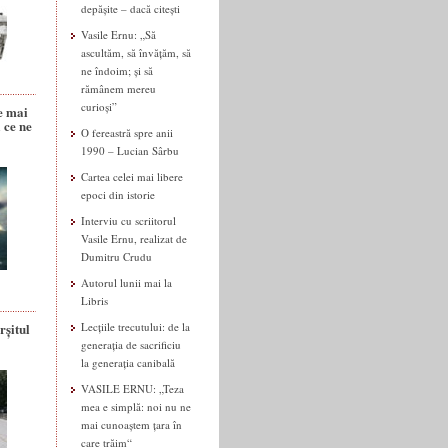
depășite – dacă citești
Vasile Ernu: „Să
ascultăm, să învățăm, să
ne îndoim; și să
rămânem mereu
curioși”
e mai
 ce ne
O fereastră spre anii
1990 – Lucian Sârbu
Cartea celei mai libere
epoci din istorie
Interviu cu scriitorul
Vasile Ernu, realizat de
Dumitru Crudu
Autorul lunii mai la
Libris
rșitul
Lecțiile trecutului: de la
generația de sacrificiu
la generația canibală
VASILE ERNU: „Teza
mea e simplă: noi nu ne
mai cunoaștem țara în
care trăim“