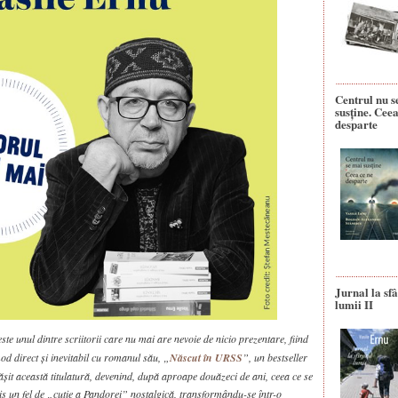
Centrul nu s
susține. Ceea
desparte
Jurnal la sfâ
lumii II
ste unul dintre scriitorii care nu mai are nevoie de nicio prezentare, fiind
d direct și inevitabil cu romanul său, „
Născut în URSS
”, un bestseller
ășit această titulatură, devenind, după aproape douăzeci de ani, ceea ce se
s un fel de „cutie a Pandorei” nostalgică, transformându-se într-o