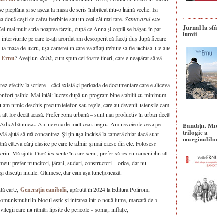
 se pieptăna și se așeza la masa de scris îmbrăcat într-o haină veche. Își
ea două cești de cafea fierbinte sau un ceai cât mai tare.
Samovarul este
Jurnal la sfâ
Cel mai mult scria noaptea târziu, după ce Anna și copiii se băgau în pat –
lumii
 interviurile pe care le-ați acordat am descoperit că faceți duș după fiecare
 la masa de lucru, ușa camerei în care vă aflați trebuie să fie închisă. Ce alte
e Ernu
? Aveți un
drink
, cum spun cei foarte tineri, care e neapărat să vă
crez efectiv la scriere – căci există şi perioada de documentare care e altceva
onfort psihic. Mai întâi: lucrez după un program bine stabilit cu minimum
u am nimic deschis precum telefon sau reţele, care au devenit ustensile cam
n alt loc decât acasă. Prefer zona urbană – sunt mai productiv în urban decât
. Adică bănuiesc. Am nevoie de mult ceai: negru. Am nevoie de ceva pe
Bandiţii. Mi
trilogie a
 Mă ajută să mă concentrez. Şi ţin uşa închisă la cameră chiar dacă sunt
marginalilo
ă câteva cărţi clasice pe care le admir şi mai citesc din ele. Folosesc
criu. Mă ajută. Dacă ies serile în care scriu, prefer să ies cu oameni din alt
u: prefer muncitori, ţărani, sudori, constructori – orice, dar nu
i şi discuţii inutile. Glumesc, dar cam aşa funcţionează.
tă carte,
Generația canibală
, apărută în 2024 la Editura Polirom,
comunismului în blocul estic și intrarea într-o nouă lume, marcată de o
rivilegii care nu rămân lipsite de pericole – șomaj, inflație,