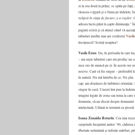
zi la ora două la prânz, se spăla pe față,
răsucea o țigară și o fuma pe îndelete, b
nelipsit în viața de fiecare zi a rușilor
. 
adesea lucra până la șapte dimineața.” În
pagină scrisă și că atunci când vă așezați
tabieturi inedite mai are scriitorul
Vasil
însoțească? Scrieți noaptea?
Vasile Ernu
: Da, în perioada în care lu
– am nişte tabieturi care-mi produc un c
zece ore de muncă pe zi. În aceste ore n
nocive. Caut să fiu singur – preferabil î
în natură. Nu mă întreba de ce. Nu ştiu
cap: am douăzeci de tiubiteici orientale.
singur în casă. Uneori îmi pun la îndemân
imagini legate de zona sau tema la care s
domeniu, să nu discut despre domeniul me
intelectuali. Ultimii te termină cu prosti
Ioana Zenaida Rotariu
: Cea mai recen
surprinde începutul anilor ’90, căderea 
libertate nelimitată și infinite mărfuri, p