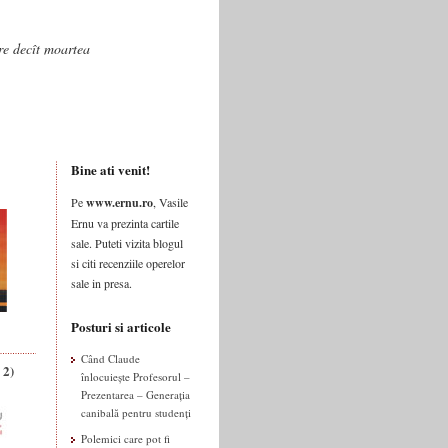
are decît moartea
Bine ati venit!
Pe
www.ernu.ro
, Vasile
Ernu va prezinta cartile
sale. Puteti vizita blogul
si citi recenziile operelor
sale in presa.
Posturi si articole
Când Claude
 2)
înlocuiește Profesorul –
Prezentarea – Generația
canibală pentru studenți
Polemici care pot fi