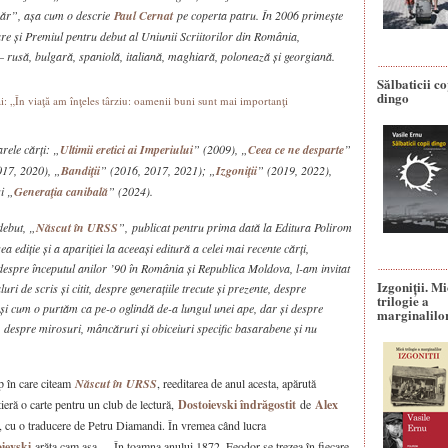
spăr”, așa cum o descrie
Paul Cernat
pe coperta patru. În 2006 primește
re și Premiul pentru debut al Uniunii Scriitorilor din România,
 rusă, bulgară, spaniolă, italiană, maghiară, polonează și georgiană.
Sălbaticii co
dingo
ele cărți: „
Ultimii eretici ai Imperiului
” (2009), „
Ceea ce ne desparte
”
017, 2020), „
Bandiţii
” (2016, 2017, 2021); „
Izgoniţii
” (2019, 2022),
i „
Generaţia canibală
” (2024).
debut, „
Născut în URSS
”,
publicat pentru prima dată la Editura Polirom
a ediție și a apariției la aceeași editură a celei mai recente cărți,
despre începutul anilor ’90 în România și Republica Moldova, l-am invitat
Izgoniții. M
ri de scris și citit, despre generațiile trecute și prezente, despre
trilogie a
i cum o purtăm ca pe-o oglindă de-a lungul unei ape, dar și despre
marginalilo
r, despre mirosuri, mâncăruri și obiceiuri specific basarabene și nu
mp în care citeam
Născut în URSS
, reeditarea de anul acesta, apărută
ieră o carte pentru un club de lectură,
Dostoievski îndrăgostit
de
Alex
, cu o traducere de Petru Diamandi. În vremea când lucra
ievski
arăta cam așa – „În toamna anului 1872, Feodor se trezea în fiecare