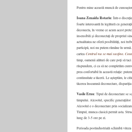
Pentru mine această muncă de cunoaștere,
Ioana Zenaida Rotariu
: Într-o discuț
foarte interesantă în legătură cu generați
deconecta, în vreme ce acum acest pretex
insensibili și deconectați de propriul sine
actualitatea ne oferă posibilități, noi tr
participă, noi nu putem rămâne în urmă. 
cartea
Centrul nu se mai susține. Ceea
timp, oamenii alături de care poți să tac
răspundem, ci ca să ne completăm cumva
prea confortabil în această relație: put
continuitate a tăcerii. Le așteptăm, le ci
tăcerea înseamnă deconectare, dispariția 
Vasile Ernu
: Tipul de deconectare se s
timpului. Alcoolul, specific generațiilor
Alcoolul e o deconectare prin socializare
Timpul, munca clasică permit asta. Struc
lung de 3-5 ore pe zi.
Perioada postindustrială schimbă viteza