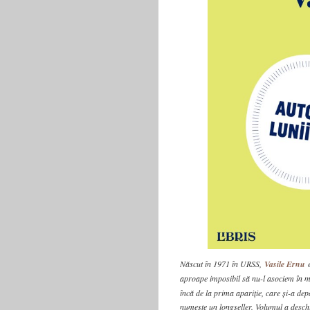
Născut în 1971 în URSS,
Vasile Ernu
e
aproape imposibil să nu-l asociem în mo
încă de la prima apariție, care și-a dep
numește un longseller. Volumul a deschi