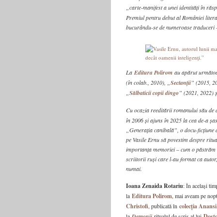
„carte-manifest a unei identități în ră
Premiul pentru debut al României litera
bucurându-se de numeroase traduceri –
La
Editura Polirom
au apărut următoar
(în colab., 2010), „
Sectanţii
” (2015, 2
„
Sălbaticii copii dingo
” (2021, 2022) ș
Cu ocazia reeditării romanului său de 
în 2006 și ajuns în 2025 la cea de-a șase
„Generația canibală”, o docu-ficțiune 
pe Vasile Ernu să povestim despre ritualu
importanța memoriei – cum o păstrăm ș
scriitorii ruși care l-au format ca auto
numai.
Ioana Zenaida Rotariu
: În același ti
la
Editura Polirom
, mai aveam pe nopt
Christofi
, publicată în
colecția Anansi
la
Demonii
ritualul de scris al lui
Dosto