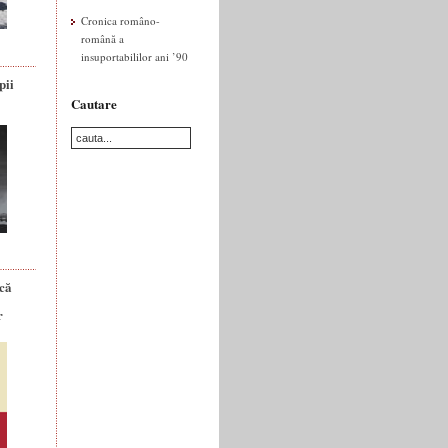
Cronica româno-
română a
insuportabililor ani ’90
pii
Cautare
ică
r