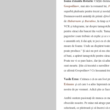
Ioana Zenaida Rotariu
: Cărțile dumne
Gospodinov
, mai ales la romanul lui,
F
superbă pledoarie pentru trecut și nostalg
Dumneavoastră amintiți de primii
djinsî
de
Habarnam
și
Buratino
, în timp ce
VCR și telegrame, iar despre tamagotchi
pentru săraci din bancul ăla vechi. Tama
pagerelor (oare trebuie să explic și ce e 
o anumită oră, îi dai apă, te joci cu el câ
moare de foame. Unde au dispărut toate 
poate produce.” Și aici nu pot să nu cit
el bani, a apărut tamagotchi pentru săraci
Poate nu vi se pare haios, dar țin să adu
sunt moarte. Știu că trecutul e nerodito
ce afirmă Gospodinov? Ce înseamnă tre
Vasile Ernu
: Culmea e că eu am fost p
Erizanu
şi cel care l-a adus înpreună 
nostru de pe vremuri. Adică ştiu ce face
Ambii suntem pasionați de munca cu mem
obsesiile noastre. Pe mine mă atrage pa
selectează, ce păstrează şi să încerci să 