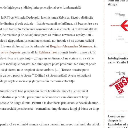
stînga
 de înțelegere şi dialog intergeneraţional este fundamentală.
ie la RFI cu Mihaela Dedeoglu, la emisiunea Zebra ați făcut o distincție
ile dinainte și cele actuale – înainte oamenii se întâlneau să bea pentru a se
t este folosit în încercarea oamenilor de a se conecta. Am devenit atât de
, de realitate și de ceilalți încât pare că trăim o nevroză a
replay
-ului –
ebuie să răspundem, prietenii ne cheamă, noi trebuie să ne ducem, ceilalți
Într-una dintre scrisorile adresate lui
Bogdan-Alexandru Stănescu
, în
 ce ne desparte
, publicată la
Editura Trei
, spuneți foarte frumos că, în
Intelighenţi
i devin foarte importanți – „E așa un sentiment că ne scriem nu ca să ne
azi – Vasile
 în meditațiile noastre. Ne cunoaștem poate prea bine. Ne simțim poate
em să și tăcem, nu e neapărat să ne vorbim. […] Textele noastre par o
tim ca pe o proprie tăcere.” E dificil să tăcem astăzi? Avem senzația că
de pe rețelele sociale și ștergerea din memoria celorlalți?
chimbă foarte tare şi rapid din cauza tipului de muncă şi consum al
 industriale şi rurale, presupune o deconectare care durează în timp.
 căci e de lungă durată. Pentru a te deconecta prin alcool e nevoie de timp.
tura socială permite asta – oamenii au timp de mese lungi şi băute cu timp
Ceea ce ne
desparte.
Epistolarul 
 pentru că se schimbă munca: culmea oamenii muncesc mai mult, dar altfel.
Hanul lui M