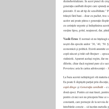
dezindustrializare. În acest punct de creș
generația canibală despre care spuneți a
peiorativ. E un alt tip de sensibilitate.”
trăiești fără bani – doar cu pachet, troc 
acelor ani poate părea o generație dispăru
cu cerințele urgente și îndeplinirea aces
susține lipsa, golul, neajunsul, dar, pân
Vasile Ernu
: E normal să nu înțeleagă 
noștri din epocile anilor ’30, ’40, ’50. Ş
economică şi politică. Există anumite con
copil născut şi trăit sub Brejnev – epoca
stalinistă. Aparent același regim, dar nu
diferite, chiar dacă regimul pare că e acel
Povestesc asta în cartea adolescenţei –
S
La baza acestei neînțelegeri stă materia e
Ea poate fi depășită parțial prin discuți
copii dingo
şi
Generația canibală
– e a
două epoci. Pentru cei mai tineri, pentru
pentru că nici noi nu pricepem bine ce s
constantă, care porneşte de la nevoia de
întrebările corecte – să lucrăm metodic p