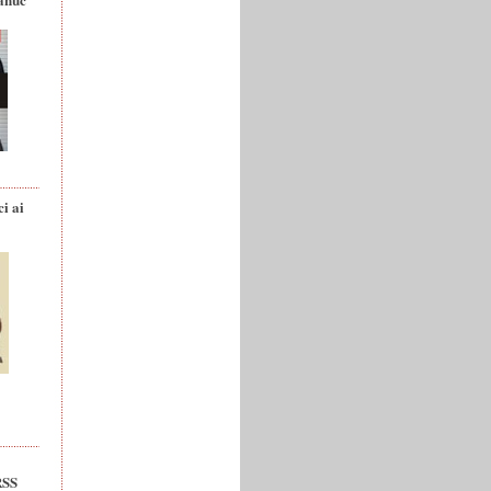
ci ai
RSS