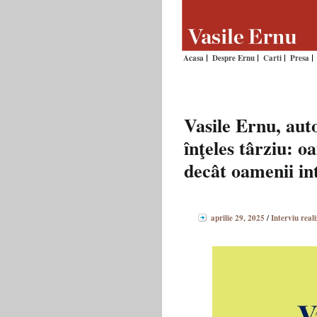
Acasa
Despre Ernu
Carti
Presa
Vasile Ernu, aut
înţeles târziu: 
decât oamenii int
aprilie 29, 2025
/
Interviu real