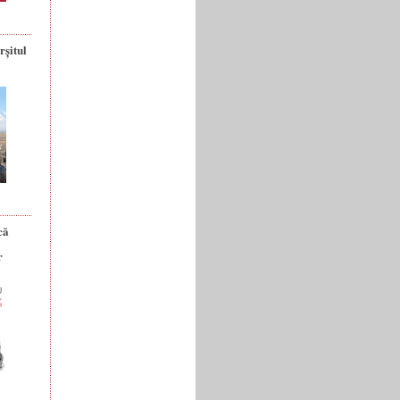
rșitul
că
r