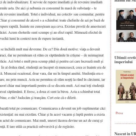
ci de individualizare. E nevoie de rupere imediată şi de revenire imediată
ermite asta. De aici şi nebunia cu consumul în masă de substanțe – te
i de revenire imediată. Totul e individual, nu colectiv sau comunitar, pentru
 Chiar şi consumul de alcool s-a schimbat: toate chefurile de azi pe bază de
 rupere rapidă. Înainte nu cunoşteam așa ceva. Existau prostii de amestecuri
răciei. Acum shoturile sunt scumpe şi au efect rapid. Mimează efectul de
 vechii lumi în context nou de rupere instantă.
ă se închidă mult mai devreme. De ce? Din două motive: viaţa a devenit
raci, dar ne permiteam să stăm cu săptămânile în crâşme – de neimaginat
Ultimii ereti
sărăcie. Azi totul e mult prea scump până şi pentru cei care lucrează mult şi
imperiului
 În al doilea rând, studenții au început să muncească, ceea ce înainte era de
ă. Munceai ocazional, doar vara, dar nu în timpul anului. Studenția era o
ţare, nu prin muncă. Asta ne permitea să stăm nopţi la rând în cârciumi, iar
eori chiar mai importantă pentru că se discuta mult. Azi mai toţi studenții
ursul săptămânii. E firesc, a doua zi sunt la birou. Asta a schimbat total
 bine, e rău? Judecăm şi tranşăm. Cert este că e diferit.
 bazată total pe comunicare. Comunicarea a devenit un job suplimentar căci
Presa
istențial: nu mai existăm. Chiar și în acest vacarm şi luptă pentru a exista
in actul de comunicare. Mai mult, uneori tăcerea devine un act de curaj şi
ență. E tare utilă ca practică subversivă şi de regăsire.
Nascut in U