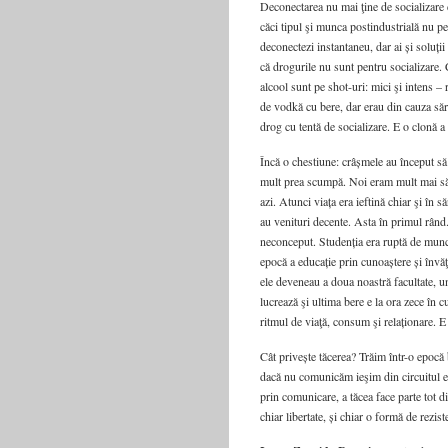
Deconectarea nu mai ţine de socializare 
căci tipul şi munca postindustrială nu p
deconectezi instantaneu, dar ai și soluți
că drogurile nu sunt pentru socializare.
alcool sunt pe shot-uri: mici şi intens –
de vodkă cu bere, dar erau din cauza să
drog cu tentă de socializare. E o clonă a
Încă o chestiune: crâșmele au început s
mult prea scumpă. Noi eram mult mai să
azi. Atunci viața era ieftină chiar şi în 
au venituri decente. Asta în primul rând.
neconceput. Studenția era ruptă de munc
epocă a educație prin cunoaștere și învă
ele deveneau a doua noastră facultate, un
lucrează şi ultima bere e la ora zece în c
ritmul de viaţă, consum şi relaționare. E
Cât privește tăcerea? Trăim într-o epocă
dacă nu comunicăm ieşim din circuitul ex
prin comunicare, a tăcea face parte tot d
chiar libertate, și chiar o formă de rezist