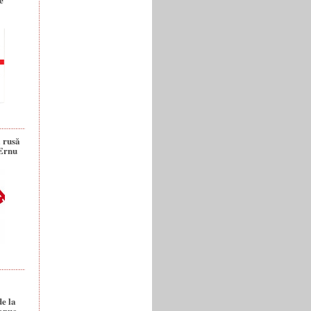
a rusă
 Ernu
de la
anuc