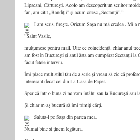
Lipscani, Cărturești. Acolo am descoperit un scriitor mold
fan, am citit „Bandiții” și acum citesc „Sectanții”.”
I-am scris, firește. Oricum Sașa nu mă credea
. Mi-a 
”Salut Vasile,
mulțumesc pentru mail. Uite ce coincidență, chiar anul tre
am fost în București și anul ăsta am cumpărat Sectanții la 
făcut fetele interviu.
Îmi place mult stilul tău de a scrie și vreau să zic că profe
interesant decât cel din La Casa de Papel.
Sper că într-o bună zi ne vom întâlni sau la București sau l
Și chiar m-aș bucură să îmi trimiți cărți.
Saluta-l pe Sașa din partea mea.
Numai bine și ținem legătura.