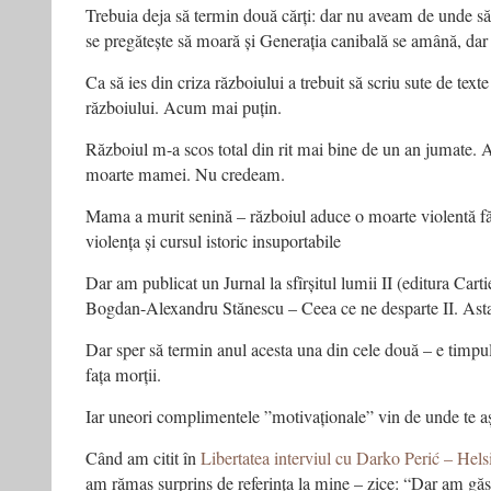
Trebuia deja să termin două cărți: dar nu aveam de unde să
se pregătește să moară și Generația canibală se amână, dar
Ca să ies din criza războiului a trebuit să scriu sute de texte
războiului. Acum mai puțin.
Războiul m-a scos total din rit mai bine de un an jumate. A
moarte mamei. Nu credeam.
Mama a murit senină – războiul aduce o moarte violentă fă
violența și cursul istoric insuportabile
Dar am publicat un Jurnal la sfîrșitul lumii II (editura Cart
Bogdan-Alexandru Stănescu – Ceea ce ne desparte II. Asta 
Dar sper să termin anul acesta una din cele două – e timpul
fața morții.
Iar uneori complimentele ”motivaționale” vin de unde te aș
Când am citit în
Libertatea interviul cu Darko Perić – Hels
am rămas surprins de referința la mine – zice: “Dar am găsit