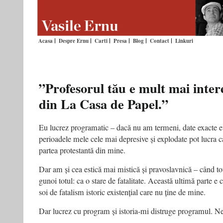
Acasa
Despre Ernu
Carti
Presa
Blog
Contact
Linkuri
”Profesorul tău e mult mai inter
din La Casa de Papel.”
Eu lucrez programatic – dacă nu am termeni, date exacte eu
perioadele mele cele mai depresive și explodate pot lucra c
partea protestantă din mine.
Dar
am și cea estică mai mistică și pravoslavnică – când to
gunoi totul: ca o stare de fatalitate. Această ultimă parte 
soi de fatalism istoric existențial care nu ține de mine.
Dar lucrez cu program și istoria-mi distruge programul. N