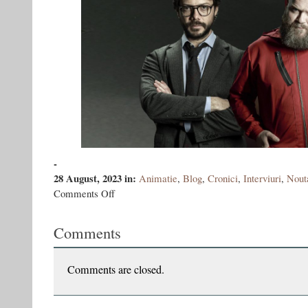
-
28 August, 2023
in:
Animatie
,
Blog
,
Cronici
,
Interviuri
,
Nout
on
Comments Off
”Profesorul
tău
Comments
e
mult
mai
interesant
Comments are closed.
decât
cel
din