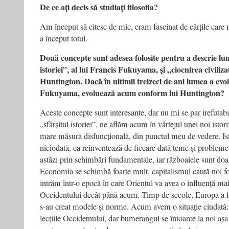
De ce ați decis să studiați filosofia?
Am început să citesc de mic, eram fascinat de cărțile car
a început totul.
Două concepte sunt adesea folosite pentru a descrie lu
istoriei”, al lui Francis Fukuyama, și „ciocnirea civiliza
Huntington. Dacă în ultimii treizeci de ani lumea a evo
Fukuyama, evoluează acum conform lui Huntington?
Aceste concepte sunt interesante, dar nu mi se par irefutab
„sfârșitul istoriei”, ne aflăm acum în vârtejul unei noi istorii
mare măsură disfuncțională, din punctul meu de vedere. Is
niciodată, ea reinventează de fiecare dată teme și probleme.
astăzi prin schimbări fundamentale, iar războaiele sunt doar
Economia se schimbă foarte mult, capitalismul caută noi fo
intrăm într-o epocă în care Orientul va avea o influență ma
Occidentului decât până acum. Timp de secole, Europa a fo
s-au creat modele și norme. Acum avem o situație ciudată: 
lecțiile Occidetnului, dar bumerangul se întoarce la noi a