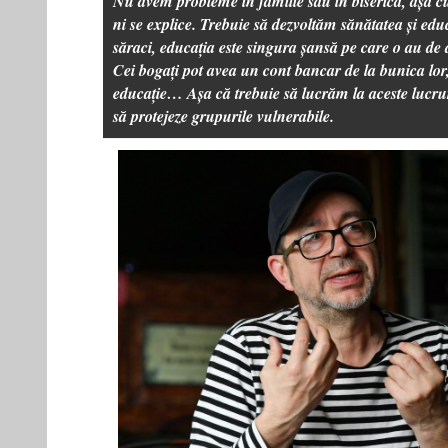
Nu avem probleme în familie sau în biserică, așa c
ni se explice. Trebuie să dezvoltăm sănătatea și edu
săraci, educația este singura șansă pe care o au de a
Cei bogați pot avea un cont bancar de la bunica lo
educație… Așa că trebuie să lucrăm la aceste lucruri
să protejeze grupurile vulnerabile.