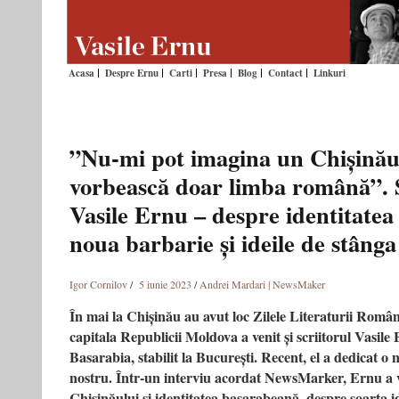
Acasa
Despre Ernu
Carti
Presa
Blog
Contact
Linkuri
”Nu-mi pot imagina un Chișinău 
vorbească doar limba română”. S
Vasile Ernu – despre identitate
noua barbarie și ideile de stânga
Igor Cornilov
/
5 iunie 2023
/
Andrei Mardari | NewsMaker
În mai la Chișinău au avut loc Zilele Literaturii Române
capitala Republicii Moldova a venit și scriitorul Vasile
Basarabia, stabilit la București. Recent, el a dedicat o 
nostru. Într-un interviu acordat NewsMarker, Ernu a v
Chișinăului și identitatea basarabeană, despre soarta i