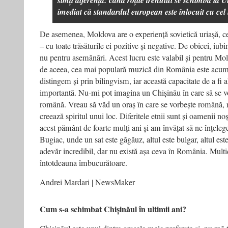
imediat că standardul european este înlocuit cu cel 
De asemenea, Moldova are o experiență sovietică uriașă, cee
– cu toate trăsăturile ei pozitive și negative. De obicei, iu
nu pentru asemănări. Acest lucru este valabil și pentru M
de aceea, cea mai populară muzică din România este acu
distingem și prin bilingvism, iar această capacitate de a fi a
importantă. Nu-mi pot imagina un Chișinău în care să se 
română. Vreau să văd un oraș în care se vorbește română,
creează spiritul unui loc. Diferitele etnii sunt și oamenii n
acest pământ de foarte mulți ani și am învățat să ne înțeleg
Bugiac, unde un sat este găgăuz, altul este bulgar, altul es
adevăr incredibil, dar nu există așa ceva în România. Multic
întotdeauna îmbucurătoare.
Andrei Mardari | NewsMaker
Cum s-a schimbat Chișinăul în ultimii ani?