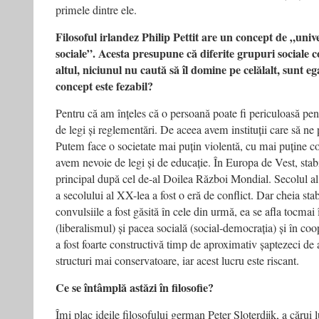
primele dintre ele.
Filosoful irlandez Philip Pettit are un concept de „univ
sociale”. Acesta presupune că diferite grupuri sociale 
altul, niciunul nu caută să îl domine pe celălalt, sunt eg
concept este fezabil?
Pentru că am înțeles că o persoană poate fi periculoasă pen
de legi și reglementări. De aceea avem instituții care să ne p
Putem face o societate mai puțin violentă, cu mai puține con
avem nevoie de legi și de educație. În Europa de Vest, stabi
principal după cel de-al Doilea Război Mondial. Secolul a
a secolului al XX-lea a fost o eră de conflict. Dar cheia stab
convulsiile a fost găsită în cele din urmă, ea se afla tocmai
(liberalismul) și pacea socială (social-democrația) și în coo
a fost foarte constructivă timp de aproximativ șaptezeci d
structuri mai conservatoare, iar acest lucru este riscant.
Ce se întâmplă astăzi în filosofie?
Îmi plac ideile filosofului german Peter Sloterdijk, a cărui