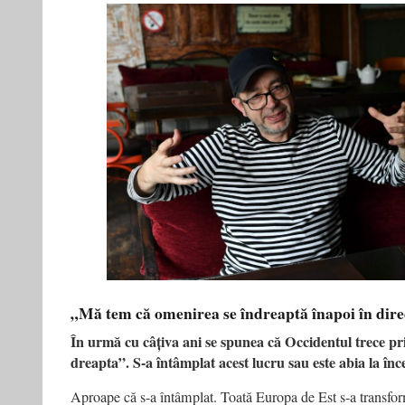
„Mă tem că omenirea se îndreaptă înapoi în dire
În urmă cu câțiva ani se spunea că Occidentul trece pr
dreapta”. S-a întâmplat acest lucru sau este abia la în
Aproape că s-a întâmplat. Toată Europa de Est s-a transform