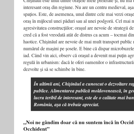
Chișinăul este unul dintre orașele mele preferate și, nu mă
interesant oraș din regiune. Nu are un centru medieval, așa 
spațios. Este, de asemenea, unul dintre cele mai verzi oraș
oraș în mijlocul unei păduri sau al unei podgorii. Cel mai m
agresivitatea construcțiilor; orașul are nevoie de strategii d
cred că a fost vreodată atât de distrus ca acum – tocmai din
haotice. Chișinăul are nevoie de mai mult transport publi
numărul de mașini pe șosele. E bine că dispar microbuzele,
iad. Când vin aici, observ că orașul a devenit mai puțin agr
regulă în urbanism: dacă le oferi oamenilor o infrastructură 
dezvolte și să se schimbe în bine.
În ultimii ani, Chișinăul a cunoscut o dezvoltare ra
publice. Alimentarea publică moldovenească, în gen
lucru teribil de interesant, este de o calitate mai bu
România, așa că trebuie apreciat.
„Noi ne gândim doar că nu suntem încă în Occid
Occhident”