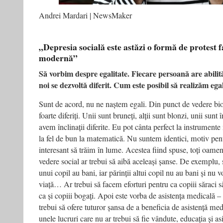
Andrei Mardari | NewsMaker
„Depresia socială este astăzi o formă de protest 
modernă”
Să vorbim despre egalitate. Fiecare persoană are abilităț
noi se dezvoltă diferit. Cum este posibil să realizăm ega
Sunt de acord, nu ne naștem egali. Din punct de vedere bio
foarte diferiți. Unii sunt bruneți, alții sunt blonzi, unii sunt î
avem înclinații diferite. Eu pot cânta perfect la instrumente
la fel de bun la matematică. Nu suntem identici, motiv pent
interesant să trăim în lume. Acestea fiind spuse, toți oameni
vedere social ar trebui să aibă aceleași șanse. De exemplu, ș
unui copil au bani, iar părinții altui copil nu au bani și nu v
viață… Ar trebui să facem eforturi pentru ca copiii săraci să 
ca și copiii bogați. Apoi este vorba de asistența medicală 
trebui să ofere tuturor șansa de a beneficia de asistență med
unele lucruri care nu ar trebui să fie vândute, educația și as