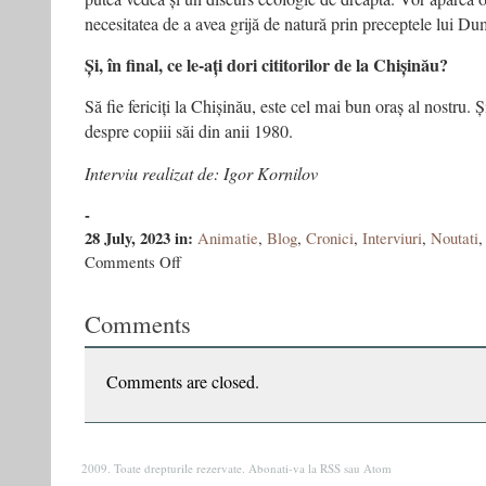
necesitatea de a avea grijă de natură prin preceptele lui
Și, în final, ce le-ați dori cititorilor de la Chișinău?
Să fie fericiți la Chișinău, este cel mai bun oraș al nostru. Ș
despre copiii săi din anii 1980.
Interviu realizat de: Igor Kornilov
-
28 July, 2023
in:
Animatie
,
Blog
,
Cronici
,
Interviuri
,
Noutati
on
Comments Off
”Nu-
mi
Comments
pot
imagina
un
Chișinău
Comments are closed.
în
care
să
se
2009. Toate drepturile rezervate. Abonati-va la
RSS
sau
Atom
vorbească