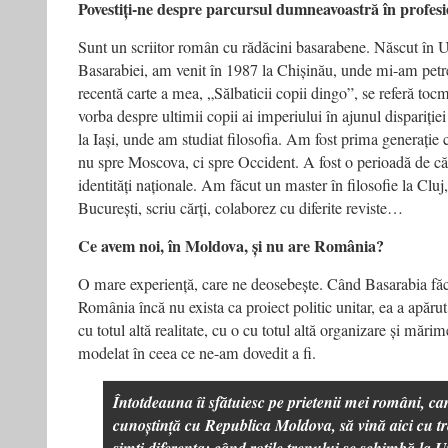
Povestiți-ne despre parcursul dumneavoastră în profesi
Sunt un scriitor român cu rădăcini basarabene. Născut în U
Basarabiei, am venit în 1987 la Chișinău, unde mi-am petr
recentă carte a mea, „Sălbaticii copii dingo”, se referă toc
vorba despre ultimii copii ai imperiului în ajunul dispariție
la Iași, unde am studiat filosofia. Am fost prima generație 
nu spre Moscova, ci spre Occident. A fost o perioadă de că
identități naționale. Am făcut un master în filosofie la Clu
București, scriu cărți, colaborez cu diferite reviste…
Ce avem noi, în Moldova, și nu are România?
O mare experiență, care ne deosebește. Când Basarabia făc
România încă nu exista ca proiect politic unitar, ea a apărut
cu totul altă realitate, cu o cu totul altă organizare și mărim
modelat în ceea ce ne-am dovedit a fi.
Întotdeauna îi sfătuiesc pe prietenii mei români, ca
cunoștință cu Republica Moldova, să vină aici cu t
simți diferența: când roțile trenului se schimbă la 