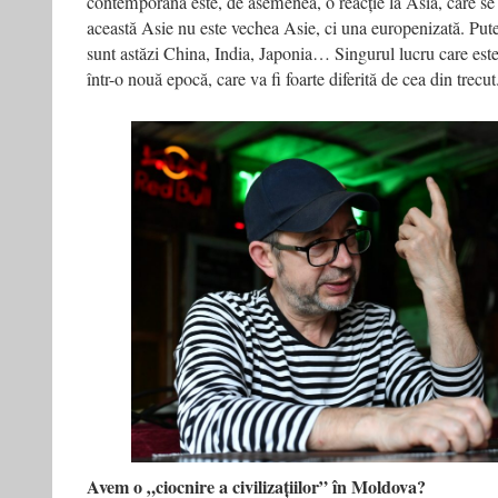
contemporană este, de asemenea, o reacție la Asia, care se 
această Asie nu este vechea Asie, ci una europenizată. Put
sunt astăzi China, India, Japonia… Singurul lucru care est
într-o nouă epocă, care va fi foarte diferită de cea din trecut
Avem o „ciocnire a civilizațiilor” în Moldova?