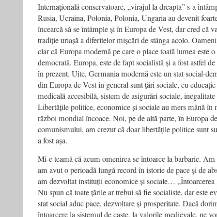
Internațională conservatoare, „virajul la dreapta” s-a întâmpl
Rusia, Ucraina, Polonia, Polonia, Ungaria au devenit foar
încearcă să se întâmple și în Europa de Vest, dar cred că va
tradiție uriașă a diferitelor mișcări de stânga acolo. Oamenii
clar că Europa modernă pe care o place toată lumea este o 
democrată. Europa, este de fapt socialistă și a fost astfel 
în prezent. Uite, Germania modernă este un stat social-demo
din Europa de Vest în general sunt țări sociale, cu educație 
medicală accesibilă, sistem de asigurări sociale, inegalitate
Libertățile politice, economice și sociale au mers mână în 
război mondial încoace. Noi, pe de altă parte, în Europa d
comunismului, am crezut că doar libertățile politice sunt su
a fost așa.
Mi-e teamă că acum omenirea se întoarce la barbarie. Am f
am avut o perioadă lungă record în istorie de pace și de ab
am dezvoltat instituții economice și sociale… „Întoarcerea 
Nu spun că toate țările ar trebui să fie socialiste, dar este 
stat social aduc pace, dezvoltare și prosperitate. Dacă dor
întoarcere la sistemul de caste, la valorile medievale, ne vo