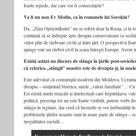
foarte repede, dar care vor fi consecințele?
Va fi un nou Ev Mediu, ca în romanele lui Sorokin?
Da, „Ziua Opricinikului” nu se referă doar la Rusia, ci la
continuă să se îndrepte spre dreapta conservatoare (a vechi
viitor plin de războaie civile și între țări. O perspectivă foa
ajunge este un război civil la scara întregii Europe. Avem tr
Există astăzi un discurs de stânga în țările post-sovieti
că retorica „stângii” noastre este de dreapta și, în unel
Este adevărat că comuniștii moderni din Moldova, Ucraina 
dreapta – susținând biserica, unele „valori familiale”… Cu 
Est există unele mișcări și intelectuali care împărtășesc val
politică, prezența lor nu este foarte vizibilă, putem vorbi de
stânga în regiune, dar cred că lucrurile se vor îmbunătăți în
problemele țărilor noastre sunt în mare parte de stânga – e
inegalitatea socială…