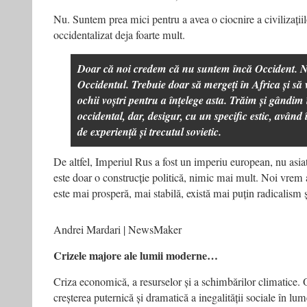
Nu. Suntem prea mici pentru a avea o ciocnire a civilizații
occidentalizat deja foarte mult.
Doar că noi credem că nu suntem încă Occident. 
Occidentul. Trebuie doar să mergeți în Africa și să 
ochii voștri pentru a înțelege asta. Trăim și gândi
occidental, dar, desigur, cu un specific estic, având 
de experiență și trecutul sovietic.
De altfel, Imperiul Rus a fost un imperiu european, nu as
este doar o construcție politică, nimic mai mult. Noi vrem
este mai prosperă, mai stabilă, există mai puțin radicalism ș
Andrei Mardari | NewsMaker
Crizele majore ale lumii moderne…
Criza economică, a resurselor și a schimbărilor climatice.
creșterea puternică și dramatică a inegalității sociale în lum