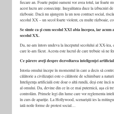
fiecare an. Foarte puțini oameni vor avea totul, iar foarte m
acest lucru are consecințe. Inegalitatea duce la izbucniri de v
războaie. Dacă nu ajungem la un nou contract social, risc
secolul XX – un secol foarte violent, cu multe războaie, con
Se simte ca și cum secolul XXI abia începea, iar acum a
secolul XX.
Da, ne-am întors undeva la începutul secolului al XX-lea, 
care le-am făcut. Acesta este lucrul de care trebuie să ne f
Ce părere aveți despre dezvoltarea inteligenței artificia
Istoria omului începe în momentul în care a decis să control
călătorie a civilizației este o călătorie de schimbare a naturi
Inteligența artificială este doar o altă rundă, deși este în
al omului. Da, devine din ce în ce mai puternică, așa că t
controlăm. Primele legi din lume care vor reglementa intelig
în curs de apariție. La Hollywood, scenariștii ies la miti
iată noile forme de protest social…