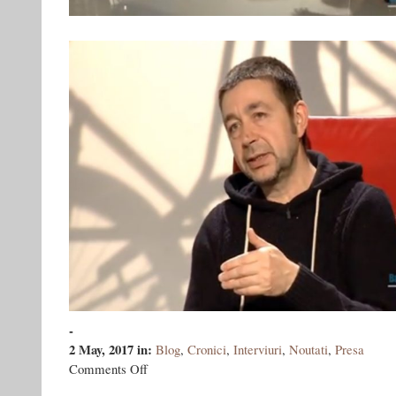
-
2 May, 2017
in:
Blog
,
Cronici
,
Interviuri
,
Noutati
,
Presa
on
Comments Off
Bandiţii