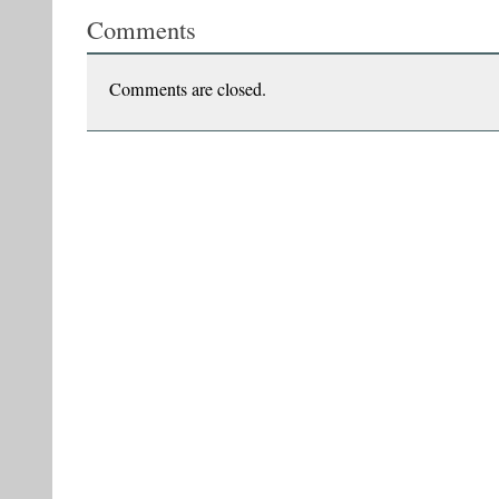
la
Comments
Arte,
carte
și
capricii
Comments are closed.
/
TVR