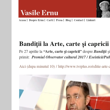
Acasa
Despre Ernu
Carti
Presa
Blog
Contact
Linkuri
Bandiţii la Arte, carte și caprici
“Arte, carte și capricii”
Pe 27 aprilie la
despre
Bandiţii
şi
primit:
Premiul Observator cultural 2017 / Eseistică/Publ
Aici (dupa minutul 10) / http://www.tvrplus.ro/editie-arte-