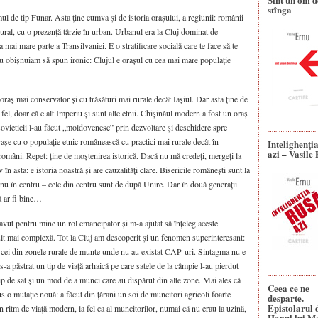
stînga
l de tip Funar. Asta ține cumva și de istoria orașului, a regiunii: românii
ural, cu o prezență târzie în urban. Urbanul era la Cluj dominat de
a mai mare parte a Transilvaniei. E o stratificare socială care te face să te
eu obișnuiam să spun ironic: Clujul e orașul cu cea mai mare populație
oraș mai conservator și cu trăsături mai rurale decât Iașiul. Dar asta ține de
fel, doar că e alt Imperiu și sunt alte etnii. Chișinăul modern a fost un oraș
sovieticii l-au făcut „moldovenesc” prin dezvoltare și deschidere spre
rașe cu o populație etnic românească cu practici mai rurale decât în
Intelighenţi
azi – Vasile
români. Repet: ține de moștenirea istorică. Dacă nu mă credeți, mergeți la
v în asta: e istoria noastră și are cauzalități clare. Bisericile românești sunt la
nu în centru – cele din centru sunt de după Unire. Dar în două generații
că ar fi bine…
avut pentru mine un rol emancipator și m-a ajutat să înțeleg aceste
t mai complexă. Tot la Cluj am descoperit și un fenomen superinteresant:
 cei din zonele rurale de munte unde nu au existat CAP-uri. Sintagma nu e
 s-a păstrat un tip de viață arhaică pe care satele de la câmpie l-au pierdut
ip de sat și un mod de a munci care au dispărut din alte zone. Mai ales că
Ceea ce ne
o mutație nouă: a făcut din țărani un soi de muncitori agricoli foarte
desparte.
Epistolarul 
n ritm de viață modern, la fel ca al muncitorilor, numai că nu erau la uzină,
Hanul lui M