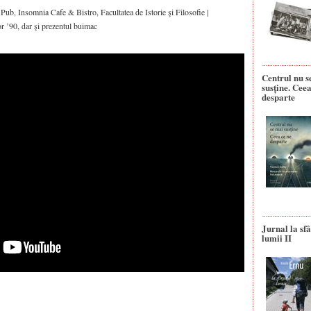
ub, Insomnia Cafe & Bistro, Facultatea de Istorie şi Filosofie |
r ’90, dar şi prezentul buimac
Centrul nu s
susține. Ceea
desparte
Jurnal la sfâ
lumii II