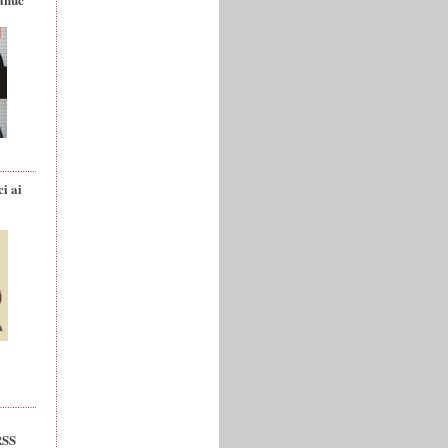
ci ai
RSS