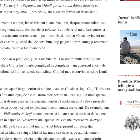
in București – răspunsul lui Mihali, pe care l-am folosit deseori cu
t, a fost magistral: „Laurențiu, nu riscă să devină un bestseller.”
Jurnal la sfâ
lumii
i avem în comun, haha! Nici nu știam. Mai întîi, despre recomandare: sunt
e segmente culturale, sociale și politice. Sunt, de felul meu, tare curios și
de asta sunt mereu cu ochii pe tot ce mișcă, deși cu vârsta devine tot mai
ei voastre. Și când dau de ceva bun, bag pe gât tuturor: anunț și recomand,
u costă, ba chiar fac foarte bine.
pe care-i prețuiesc, și asta mă bucură. Am stat în multe orașe și am
cută la Cluj a fost foarte complicată și complexă – am cunoscut enorm de
lațional și îmi fac repede cunoștințe. Copilul meu e convins că și pe Lună
Bandiţii. Mi
trilogie a
edicat spații largi, pentru că am locuit acolo: Chișinău, Iași, Cluj, Timișoara
marginalilo
i ʹ90 sunt legați de ele în istoria mea personală. Iar Clujul în mod special.
 doar despre experiența clujeană, pentru că acolo am avut câteva proiecte
ante ca povești ce pot explica mai bine dinamica acelor ani. De exemplu, am
nul
Philosophy & Stuff
tocmai pentru că nu am vrut să mă abat de la tema
e că în câțiva ani voi reveni mai aplicat. Plus că mă interesează să explic
 de stânga la care am fost martor. Sunt totuși primul din generația
ial ca fiind de stânga, fără să fac mare caz de asta: pe atunci, oamenii
mă vedeau, pentru că era o etichetă tare nasoală. Asta s-a întâmplat prin