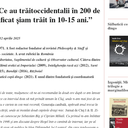
e au trăitoccidentalii în 200 de
ficat șiam trăit în 10-15 ani.”
Sălbaticii co
dingo
12 aprilie 2025
71. A fost redactor fondator al revistei
Philosophy & Stuff
şi
 societate
. A avut rubrici în
România
ibertatea
,
Suplimentul de cultură
şi
Observator cultural
. Câteva dintre
ltimii eretici ai Imperiului
(2009),
Intelighenţia rusă azi
(2012),
Sunt
15),
Bandiţii
(2016),
Războiul
aticii copii dingo
(2021). E unul dintre fondatorii şi coordonatorii
Izgoniții. M
trilogie a
marginalilo
tâi de toate, mulțumesc că ne-ai recomandat la două ore după ce am lansat
face ca interviul ăsta să mă prindă taman la Cluj, unde n-am mai fost de un
tru e cartea ta cea mai recentă,
Generația canibală,
apărută anul trecut la
cărții, unde ai instalat două capitole dragi mie:
Jurnal de Cluj I & II
. Zi-
 i-ai cunoscut pe Sebastian Big și Ciprian Mihali. Cu primul m-am îmbătat
 1996 și am discutat despre Hegel într-o cantină de internat, iar pe al
că vrea să publice la Idea
Diferendul
lui Lyotard, din care tradusesem o