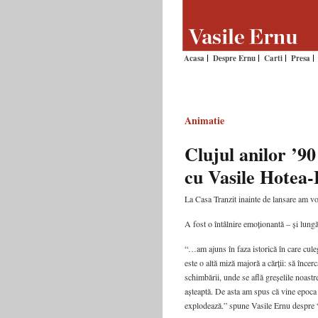
Acasa
Despre Ernu
Carti
Presa
Animatie
Clujul anilor ’9
cu Vasile Hotea
La Casa Tranzit inainte de lansare am v
A fost o întâlnire emoționantă – și lung
“…am ajuns în faza istorică în care cul
este o altă miză majoră a cărții: să înc
schimbării, unde se află greșelile noastr
așteaptă. De asta am spus că vine epoc
explodează.” spune Vasile Ernu despre 