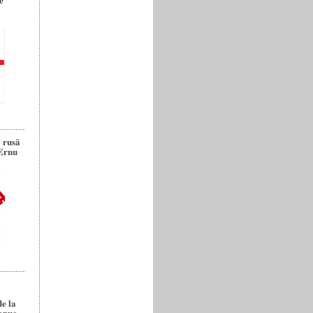
a rusă
 Ernu
de la
anuc