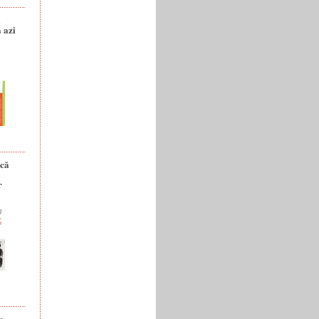
a
 azi
ică
r
e