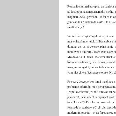
Românii erau mai apropiați de patriotismu
au fost populația majoritară din mediul r
maghiari, evrei, germani – la fel ca în ce
gândești la un sistem de caste. De asta 
rurală din țară.
Venind de la Iași, Clujul mi se părea un 
moștenirea Imperiului. În Basarabia e la 
dominat de ruși și de evrei până târziu: 
moldovenii din rural. Transilvania are o
Moldova sau Oltenia. Mă refer strict la 
Sibiu și verificați. Și nu e nimic peiorati
marginea orașului, unde cândva era sat, 
vom uita cine a făcut aceste orașe. Nu 
Pe scurt, descoperirea lumii maghiare a 
probleme, oferindu-mi o perspectivă mul
„copiii medievali”, cum îi numesc eu pe
peiorativă, ci se referă la faptul că acolo
total. Lipsa CAP-urilor a conservat un t
forma de organizare a CAP-ului a produs 
moderni în practici – ei de fapat aveau u