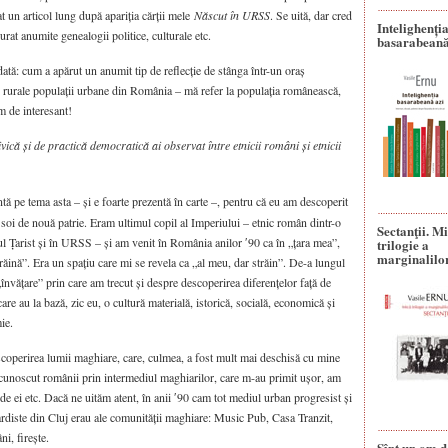
 un articol lung după apariția cărții mele
Născut în URSS
. Se uită, dar cred
Intelighenți
urat anumite genealogii politice, culturale etc.
basarabeană
ată: cum a apărut un anumit tip de reflecție de stânga într-un oraș
ai rurale populații urbane din România – mă refer la populația românească,
m de interesant!
vică și de practică democratică ai observat între etnicii români și etnicii
 pe tema asta – și e foarte prezentă în carte –, pentru că eu am descoperit
 soi de nouă patrie. Eram ultimul copil al Imperiului – etnic român dintr-o
Sectanţii. M
iul Țarist și în URSS – și am venit în România anilor ʹ90 ca în „țara mea”,
trilogie a
marginalilo
trăină”. Era un spațiu care mi se revela ca „al meu, dar străin”. De-a lungul
învățare” prin care am trecut și despre descoperirea diferențelor față de
re au la bază, zic eu, o cultură materială, istorică, socială, economică și
ie.
scoperirea lumii maghiare, care, culmea, a fost mult mai deschisă cu mine
unoscut românii prin intermediul maghiarilor, care m-au primit ușor, am
 de ei etc. Dacă ne uităm atent, în anii ʹ90 cam tot mediul urban progresist și
gardiste din Cluj erau ale comunității maghiare: Music Pub, Casa Tranzit,
ni, firește.
Sînt un om d