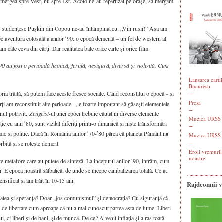
 mergea spre Vest, nu spre Est. Acolo ne-au repartizat pe orașe, să mergem
 studențesc Pușkin din Copou ne-au întâmpinat cu: „Vin rușii!” Așa am
epe aventura colosală a anilor ʹ90: o epocă dementă – un fel de western al
am câte ceva din cărți. Dar realitatea bate orice carte și orice film.
90 au fost o perioadă haotică, fertilă, nesigură, diversă și violentă. Cum
Lansarea cartii
Bucuresti
ia trăită, să putem face aceste fresce sociale. Când reconstitui o epocă – și
Presa
rți am reconstituit alte perioade –, e foarte important să găsești elementele
nul potrivit.
Zeitgeist
-ul unei epoci trebuie căutat în diverse elemente
Muzica URSS -
ie cu anii ʹ80, sunt vizibil diferiți printr-o dinamică și niște trănsformări
nomic și politic. Dacă în România anilor ʹ70-ʹ80 părea că planeta Pământ nu
Muzica URSS 
orbită și se rotește dement.
Eroii vremuril
noastre
te metafore care au putere de sinteză. La începutul anilor ʹ90, intrăm, cum
i. E epoca noastră sălbatică, de unde se începe canibalizarea totală. Ce au
tensificat și am trăit în 10-15 ani.
Rajdeonnîi 
ertatea și speranța? Doar „jos comunismul” și democrația? Cu siguranță că
i de libertate cum aproape că nu a mai cunoscut partea asta de lume. Liberi
i, ci liberi și de bani, și de muncă. De ce? A venit inflația și a ras toată