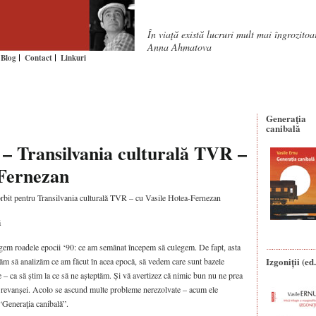
În viaţă există lucruri mult mai îngrozito
Anna Ahmatova
Blog
Contact
Linkuri
Generaţia
canibală
0 – Transilvania culturală TVR –
-Fernezan
orbit pentru Transilvania culturală TVR – cu Vasile Hotea-Fernezan
ă
egem roadele epocii ‘90: ce am semănat începem să culegem. De fapt, asta
Izgoniții (ed.
ercăm să analizăm ce am făcut în acea epocă, să vedem care sunt bazele
e – ca să știm la ce să ne așteptăm. Și vă avertizez că nimic bun
nu ne prea
a revanșei. Acolo se ascund multe probleme nerezolvate – acum ele
“Generaţia canibală”.