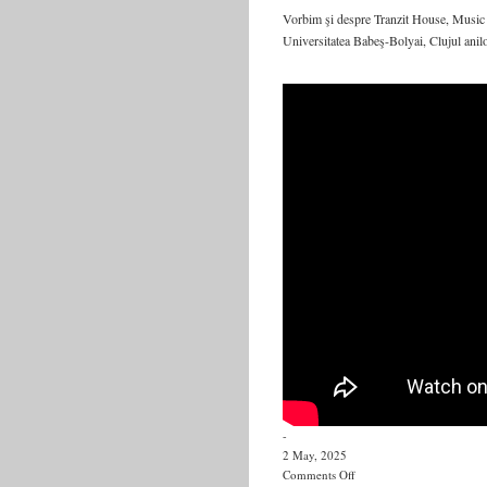
Vorbim şi despre Tranzit House, Music P
Universitatea Babeş-Bolyai, Clujul anilo
-
2 May, 2025
on
Comments Off