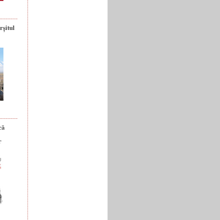
rșitul
că
r