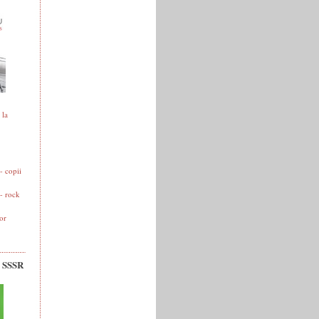
 la
 copii
- rock
or
v SSSR