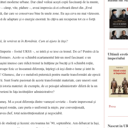
ăsături moderne urbane. Dar când vedeai acești copii fascinanți de la munte,
 – câmp, vite, pădure –, aveai impresia că ei coboară direct din „Evul
ută, dar care se conservase bine în unele zone. Eu așa ceva nu mai văzusem.
ă de adaptare și o energie enormă: în câțiva ani recuperau tot cu o forță
ii, la venirea ta în România. Cum ai ajuns la Iași?
Imperiu – fostul URSS –, se intră și se iese cu trenul. De ce? Pentru că la
Ultimii ereti
ansformers. Acolo se schimbă ecartamentul într-un mod fascinant: e un
imperiului
i imense care ridică trenul la înălțime pe bucăți și îi schimbă roțile,
oape fizic ce înseamnă diferența, înțelegi că ieși dintr-o lume și intri în
ul! Glumesc, dar e o metaforă puternică pentru marile transformări ale epocii
torii. Sunt foarte pasionat de aceste transformări materiale, care uneori sunt
ă istoria materiei: de exemplu, de ce peisajul administrativ diferă de la un
berieni în fața instituțiilor administrative?
meș. M-a șocat diferența dintre vameșul sovietic – foarte impersonal și
Presa
vameșul român, care purta o uniformă la mișto, pur convențională,
ea chef, total neinstituționalizat și negociabil.
de studenți și liceeni: era toamna lui ʹ90, septembrie. Am debarcat la Iași,
Nascut in U