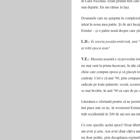
în Gara Nicolina. Eram primul tren care
mai departe. Eu am rămas la Iași.
Doamnele care ne așteptau în complexul
intrat în noua mea patrie. Și de aici înc
Estului – și o patrie nouă despre care ști
L.D.:
În istoria postdecembristă, anii ʹ
ai trăit epoca asta?
V.E.:
Meseria noastră e să povestim istor
nu mai sunt la prima încercare, în alte că
cheie care compun epoca și să găsești to
centrale. Cert e că anii ʹ90, prin comparaț
radicale pe toate palierele: social, eco
se mai învârte, în anii ʹ90 ea sare de pe 
Literatura e ofertantă pentru că ne permi
îmi place mie să zic, în westernul Estulu
trăit occidentalii în 200 de ani noi am in
Ce este specific acelei epoci? Doar lib
am avut și asta. Am avut chiar câțiva an
nu doar politic, prin decapitarea regimulu