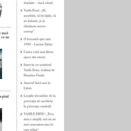
depășite – dacă citești
Vasile Ernu: „Să
ascultăm, să învățăm, să
ne îndoim; și să
rămânem mereu
curioși”
e mai
 ce ne
O fereastră spre anii
1990 – Lucian Sârbu
Cartea celei mai libere
epoci din istorie
Interviu cu scriitorul
Vasile Ernu, realizat de
Dumitru Crudu
Autorul lunii mai la
Libris
rșitul
Lecțiile trecutului: de la
generația de sacrificiu
la generația canibală
VASILE ERNU: „Teza
mea e simplă: noi nu ne
mai cunoaștem țara în
care trăim“