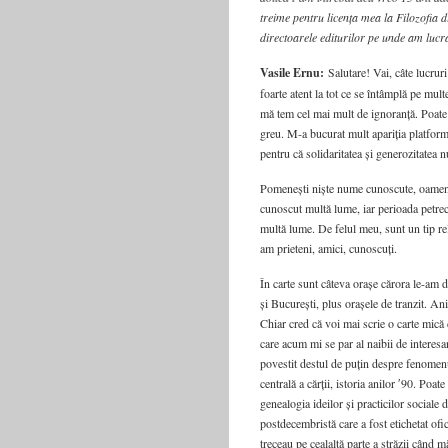
treime pentru licența mea la Filozofia d
directoarele editurilor pe unde am lucra
Vasile Ernu:
Salutare! Vai, câte lucrur
foarte atent la tot ce se întâmplă pe mult
mă tem cel mai mult de ignoranță. Poate 
greu. M-a bucurat mult apariția platform
pentru că solidaritatea și generozitatea n
Pomenești niște nume cunoscute, oameni 
cunoscut multă lume, iar perioada petre
multă lume. De felul meu, sunt un tip re
am prieteni, amici, cunoscuți.
În carte sunt câteva orașe cărora le-am d
și București, plus orașele de tranzit. Ani
Chiar cred că voi mai scrie o carte mică
care acum mi se par al naibii de interes
povestit destul de puțin despre fenome
centrală a cărții, istoria anilor ʹ90. Poat
genealogia ideilor și practicilor sociale
postdecembristă care a fost etichetat ofic
treceau pe cealaltă parte a străzii când 