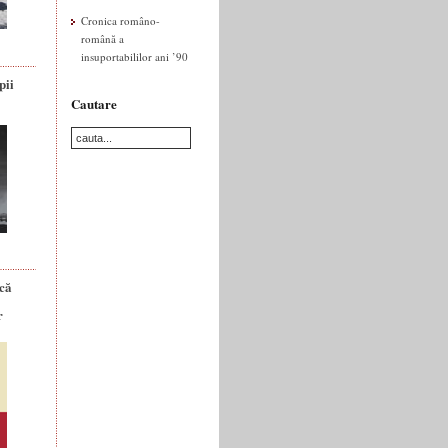
Cronica româno-
română a
insuportabililor ani ’90
pii
Cautare
ică
r