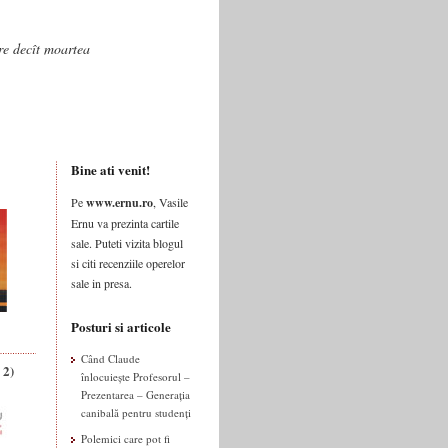
are decît moartea
Bine ati venit!
Pe
www.ernu.ro
, Vasile
Ernu va prezinta cartile
sale. Puteti vizita blogul
si citi recenziile operelor
sale in presa.
Posturi si articole
Când Claude
 2)
înlocuiește Profesorul –
Prezentarea – Generația
canibală pentru studenți
Polemici care pot fi