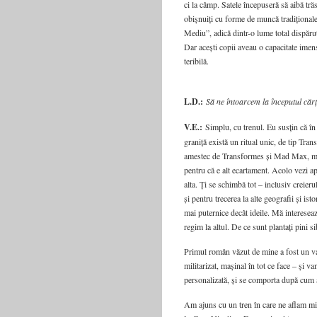
ci la câmp. Satele începuseră să aibă tr
obișnuiți cu forme de muncă tradiționale
Mediu”, adică dintr-o lume total dispăr
Dar acești copii aveau o capacitate imens
teribilă.
L.D.:
Să ne întoarcem la începutul cărț
V.E.:
Simplu, cu trenul. Eu susțin că în 
graniță există un ritual unic, de tip Tr
amestec de Transformes și Mad Max, mașin
pentru că e alt ecartament. Acolo vezi apr
alta. Ți se schimbă tot – inclusiv creier
și pentru trecerea la alte geografii și is
mai puternice decât ideile. Mă intereseaz
regim la altul. De ce sunt plantați pini si
Primul român văzut de mine a fost un va
militarizat, mașinal în tot ce face – și 
personalizată, și se comporta după cum av
Am ajuns cu un tren în care ne aflam mii 