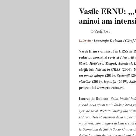
Clujul
anilor
Vasile ERNU: „,C
’90
aninoi am intensi
–
Transilvania
culturală
© Vasile Ernu
TVR
–
Interviu /
Laurențiu Dulman / Clivaj /
cu
Vasile Ernu s-a născut în URSS în 19
Vasile
Hotea-
redactor asociat al revistei
Idea artă +
Fernezan
liberă
,
HotNews
,
Timpul
,
Adevărul
,
L
cărțile lui:
Născut în URSS
(2006),
U
un om de stânga
(2013),
Sectanţii
(20
pisicilor
(2019),
Izgoniţii
(2019),
Sălb
proiectului www.criticatac.ro.
Laurențiu Dulman:
Salut, Vasile! În
site-ul, ne-a ajutat mult. Întâmplarea 
sfert de secol. Pretextul dialogului nos
Polirom.
Hai să începem de la mijlocul 
mi, te rog, cum ai ajuns la Cluj și cum
la Olimpiada de Științe Socio-Umane din
doilea l-am întrebat acu vreo 15 ani da