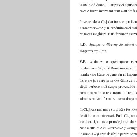
2006, când domnul Patapievici a publicat
că este foarte interesant cum s-au desfăș
Povestea de la Cluj clar trebuie aprofund
ultraconservator și în rândurile celei m
nu la cea maghiară. E un fenomen extre
L.D.:
Apropo, ce diferențe de cultură ci
maghiari din Cluj?
V.E.:
O, da! Am o experiență consistentă
nu doar anii ʹ90, ci și România ca pe un
familie care trăise de generații în Imper
dar era o țară care mi se dezvăluia ca „s
cărții, vorbesc mult despre procesul de „
comunitatea din care veneam, diferențe ca
administrativă diferită. E o temă dragă m
În Cluj, cea mai mare surpriză a fost de
decât lumea românească. Eu la Cluj am c
locuit cu ei, am avut primele joburi date
zonele culturale vii, alternative și avan
Insomnia – și erau deschise pentru româ