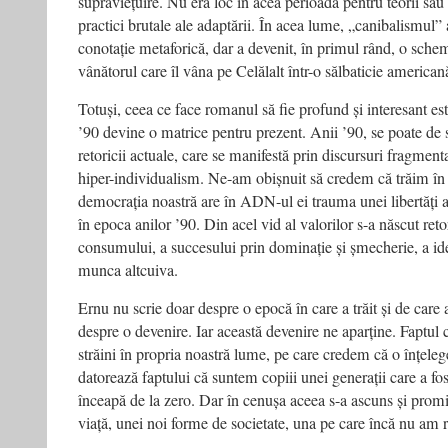
supraviețuire. Nu era loc în acea perioadă pentru teorii sau
practici brutale ale adaptării. În acea lume, „canibalismul”
conotație metaforică, dar a devenit, în primul rând, o sche
vânătorul care îl vâna pe Celălalt într-o sălbaticie american
Totuși, ceea ce face romanul să fie profund și interesant est
’90 devine o matrice pentru prezent. Anii ’90, se poate de 
retoricii actuale, care se manifestă prin discursuri fragment
hiper-individualism. Ne-am obișnuit să credem că trăim în
democrația noastră are în ADN-ul ei trauma unei libertăți a
în epoca anilor ’90. Din acel vid al valorilor s-a născut reto
consumului, a succesului prin dominație și șmecherie, a iden
munca altcuiva.
Ernu nu scrie doar despre o epocă în care a trăit și de care a
despre o devenire. Iar această devenire ne aparține. Faptul 
străini în propria noastră lume, pe care credem că o înțele
datorează faptului că suntem copiii unei generații care a fos
înceapă de la zero. Dar în cenușa aceea s-a ascuns și prom
viață, unei noi forme de societate, una pe care încă nu am r