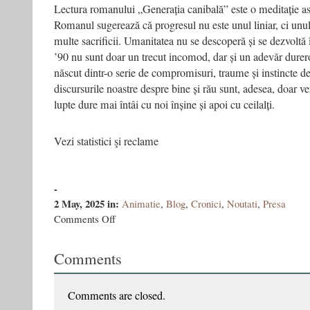
Lectura romanului „Generația canibală” este o meditație as
Romanul sugerează că progresul nu este unul liniar, ci unul
multe sacrificii. Umanitatea nu se descoperă și se dezvoltă î
’90 nu sunt doar un trecut incomod, dar și un adevăr durer
născut dintr-o serie de compromisuri, traume și instincte de
discursurile noastre despre bine și rău sunt, adesea, doar ve
lupte dure mai întâi cu noi înșine și apoi cu ceilalți.
Vezi statistici şi reclame
-
2 May, 2025
in:
Animatie
,
Blog
,
Cronici
,
Noutati
,
Presa
on
Comments Off
Tineretul
din
Comments
ziua
de
azi
şi
Comments are closed.
Generația