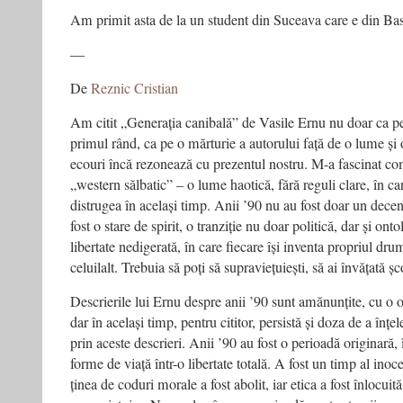
Am primit asta de la un student din Suceava care e din Bas
—
De
Reznic Cristian
Am citit „Generația canibală” de Vasile Ernu nu doar ca p
primul rând, ca pe o mărturie a autorului față de o lume și 
ecouri încă rezonează cu prezentul nostru. M-a fascinat co
„western sălbatic” – o lume haotică, fără reguli clare, în car
distrugea în același timp. Anii ’90 nu au fost doar un decen
fost o stare de spirit, o tranziție nu doar politică, dar și on
libertate nedigerată, în care fiecare își inventa propriul d
celuilalt. Trebuia să poți să supraviețuiești, să ai învățată șco
Descrierile lui Ernu despre anii ’90 sunt amănunțite, cu o 
dar în același timp, pentru cititor, persistă și doza de a înț
prin aceste descrieri. Anii ’90 au fost o perioadă originară,
forme de viață într-o libertate totală. A fost un timp al inoce
ținea de coduri morale a fost abolit, iar etica a fost înlocuită