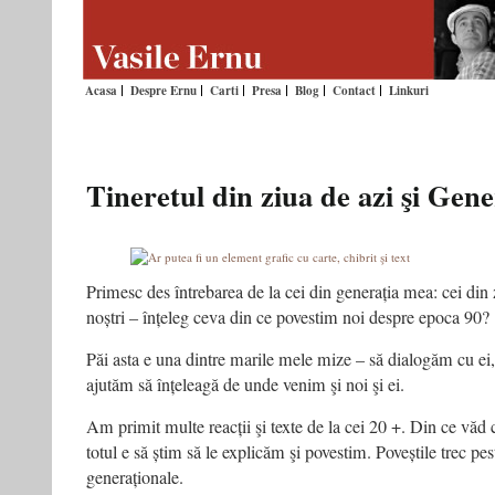
Acasa
Despre Ernu
Carti
Presa
Blog
Contact
Linkuri
Tineretul din ziua de azi şi Gene
Primesc des întrebarea de la cei din generația mea: cei din zi
noștri – înțeleg ceva din ce povestim noi despre epoca 90?
Păi
asta e una dintre marile mele mize – să dialogăm cu ei,
ajutăm să înțeleagă de unde venim şi noi şi ei.
Am primit multe reacții şi texte de la cei 20 +. Din ce văd 
totul e să știm să le explicăm şi povestim. Poveștile trec pes
generaționale.