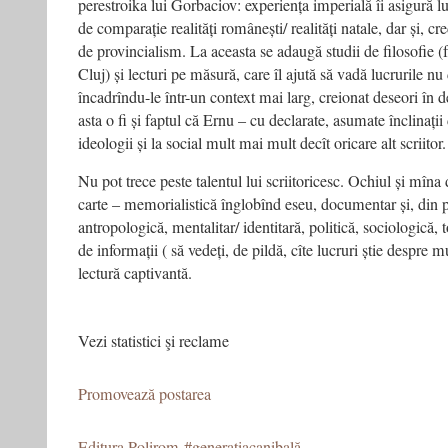
perestroika lui Gorbaciov: experiența imperială îi asigură l
de comparație realități românești/ realități natale, dar și, cr
de provincialism. La aceasta se adaugă studii de filosofie (f
Cluj) și lecturi pe măsură, care îl ajută să vadă lucrurile nu d
încadrîndu-le într-un context mai larg, creionat deseori în d
asta o fi și faptul că Ernu – cu declarate, asumate înclinații 
ideologii și la social mult mai mult decît oricare alt scriitor.
Nu pot trece peste talentul lui scriitoricesc. Ochiul și mîna
carte – memorialistică înglobînd eseu, documentar și, din pli
antropologică, mentalitar/ identitară, politică, sociologică
de informații ( să vedeți, de pildă, cîte lucruri știe despre m
lectură captivantă.
Vezi statistici şi reclame
Promovează postarea
Editura Polirom
#generaţiacanibală