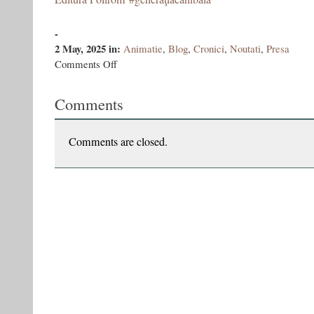
-
2 May, 2025
in:
Animatie
,
Blog
,
Cronici
,
Noutati
,
Presa
on
Comments Off
O
opinie
Comments
foarte
importantă
pentru
mine:
Comments are closed.
Mariana
Codruţ
despre
Generația
canibală