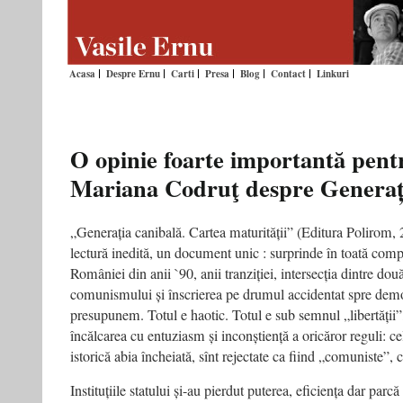
Acasa
Despre Ernu
Carti
Presa
Blog
Contact
Linkuri
O opinie foarte importantă pent
Mariana Codruţ despre Generaț
„Generația canibală. Cartea maturității” (Editura Polirom,
lectură inedită, un document unic : surprinde în toată compl
României din anii `90, anii tranziției, intersecția dintre dou
comunismului și înscrierea pe drumul accidentat spre democ
presupunem. Totul e haotic. Totul e sub semnul „libertății
încălcarea cu entuziasm și inconștiență a oricăror reguli: ce
istorică abia încheiată, sînt rejectate ca fiind „comuniste”, c
Instituțiile statului și-au pierdut puterea, eficiența dar par