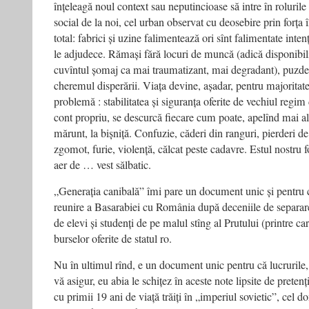
înțeleagă noul context sau neputincioase să intre în roluril
social de la noi, cel urban observat cu deosebire prin forța
total: fabrici și uzine falimentează ori sînt falimentate intenț
le adjudece. Rămași fără locuri de muncă (adică disponibiliz
cuvîntul șomaj ca mai traumatizant, mai degradant), puzderi
cheremul disperării. Viața devine, așadar, pentru majorita
problemă : stabilitatea și siguranța oferite de vechiul regim
cont propriu, se descurcă fiecare cum poate, apelînd mai al
mărunt, la bișniță. Confuzie, căderi din ranguri, pierderi de 
zgomot, furie, violență, călcat peste cadavre. Estul nostru
aer de … vest sălbatic.
„Generația canibală” îmi pare un document unic și pentru
reunire a Basarabiei cu România după deceniile de separare
de elevi și studenți de pe malul stîng al Prutului (printre care
burselor oferite de statul ro.
Nu în ultimul rînd, e un document unic pentru că lucrurile
vă asigur, eu abia le schițez în aceste note lipsite de preten
cu primii 19 ani de viață trăiți în „imperiul sovietic”, cel 