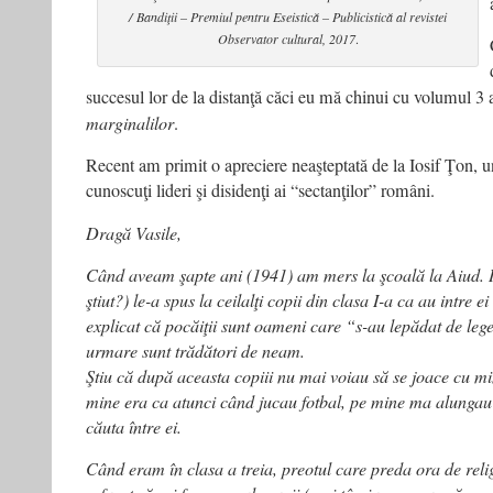
/
Bandiţii – Premiul pentru Eseistică – Publicistică al revistei
Observator cultural, 2017
.
succesul lor de la distanţă căci eu mă chinui cu volumul 3 
marginalilor
.
Recent am primit o apreciere neaşteptată de la Iosif Ţon, u
cunoscuţi lideri şi disidenţi ai “sectanţilor” români.
Dragă Vasile,
Când aveam şapte ani (1941) am mers la şcoală la Aiud. I
ştiut?) le-a spus la ceilalţi copii din clasa I-a ca au intre e
explicat că pocăiţii sunt oameni care “s-au lepădat de le
urmare sunt trădători de neam.
Ştiu că după aceasta copiii nu mai voiau să se joace cu m
mine era ca atunci când jucau fotbal, pe mine ma alungau
căuta între ei.
Când eram în clasa a treia, preotul care preda ora de reli