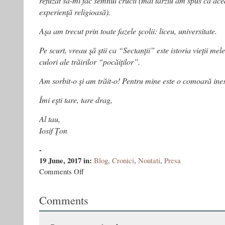
refuzat să-mi fac semnul crucii (mai târziu am spus că ac
experienţă religioasă).
Aşa am trecut prin toate fazele şcolii: liceu, universitate.
Pe scurt, vreau şă ştii ca “Sectanţii” este istoria vieţii mele
culori ale trăirilor “pocăiţilor”.
Am sorbit-o şi am trăit-o! Pentru mine este o comoară ine
Îmi eşti tare, tare drag,
Al tau,
Iosif Ţon
-
19 June, 2017
in:
Blog
,
Cronici
,
Noutati
,
Presa
on
Comments Off
Sectanţii
la
Comments
ediţia
2-
a.
Şi