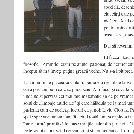
unde aveam să 
specială, deschi
citit cărţi care 
nicăieri. Acel om
pentru mine, mi-
avea: casă, masă
Dar să revenim l
El făcea litere, 
filosofie. Amîndoi eram pe atunci pasionaţi de hermeneutic
început să mă înveţe puţină greacă veche. Nu s-a lipit prea
La amîndoi ne plăcea să cîntăm: gama era destul de largă
ceva prieteni buni care se pricepeau. Am făcut şi ceva tab
unde ne superviza cel mai tare matematician de pe vremea 
soiul de „limbaje artificiale” şi care hălăduia pe la mari uni
pasionat cam de aceleaşi lucruri ca şi noi: Liviu Ciortuz. P
spate spre acei nebuni ani 90: cînd toată lumea exploda i
într-o formă primitivă le luase minţile celor din jur, noi st
texte vechi cu tot soiul de semiotici şi hermeneutici. Lumi 