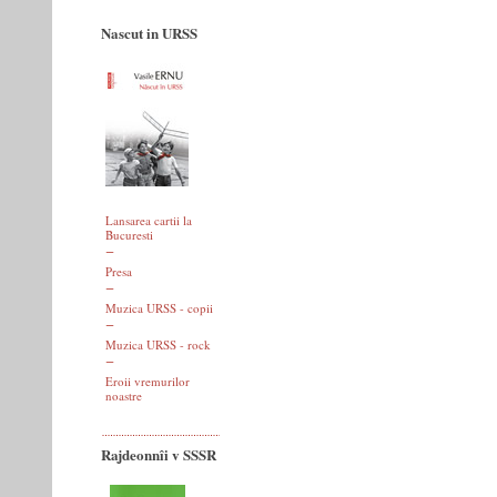
Nascut in URSS
Lansarea cartii la
Bucuresti
Presa
Muzica URSS - copii
Muzica URSS - rock
Eroii vremurilor
noastre
Rajdeonnîi v SSSR