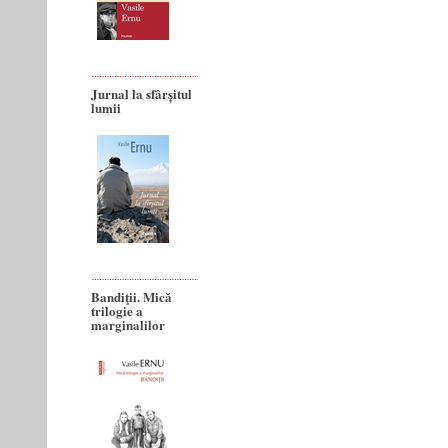
Jurnal la sfârșitul
lumii
Bandiţii. Mică
trilogie a
marginalilor