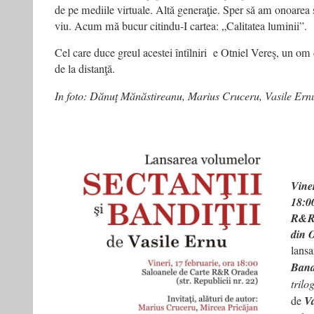
de pe mediile virtuale. Altă generaţie. Sper să am onoarea
viu. Acum mă bucur citindu-I cartea: „Calitatea luminii”.
Cel care duce greul acestei întîlniri e Otniel Vereş, un om 
de la distanţă.
In foto: Dănuţ Mănăstireanu, Marius Cruceru, Vasile Ernu
Viner
18:00
R&R (
din 
lans
Bandi
trilo
de
Va