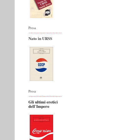
Presa
Nato in URSS
Presa
Gli ultimi eretici
dell`Impero