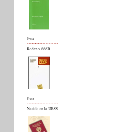
Presa
Roden v SSSR
Presa
Nacido en la URSS