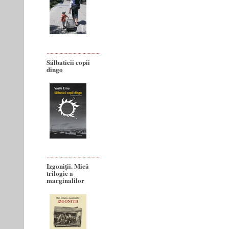
Sălbaticii copii
dingo
Izgoniții. Mică
trilogie a
marginalilor