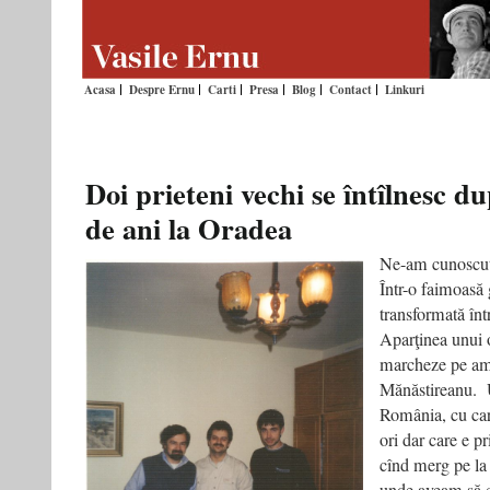
Acasa
Despre Ernu
Carti
Presa
Blog
Contact
Linkuri
Doi prieteni vechi se întîlnesc 
de ani la Oradea
Ne-am cunoscut
Într-o faimoasă 
transformată înt
Aparţinea unui 
marcheze pe amî
Mănăstireanu. U
România, cu ca
ori dar care e p
cînd merg pe la 