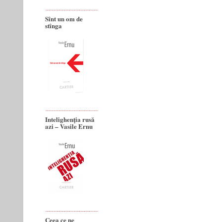
Sînt un om de
stînga
Intelighenţia rusă
azi – Vasile Ernu
Ceea ce ne