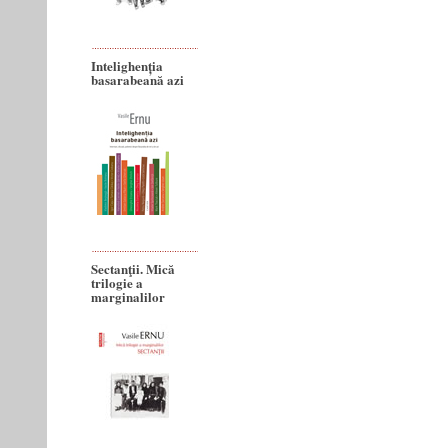
Intelighenția
basarabeană azi
Sectanţii. Mică
trilogie a
marginalilor