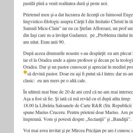
pastilă pînă a venit realitatea dură şi peste noi.
Prietenul meu şi-a dat lucrarea de licenţă cu faimosul Eu
lingvistico-filologic asupra Cărţii I din Imitatio Christi în
Samuil Micu-Clain” iar eu cu Ştefan Afloroaei, un prof unic
din Iaşi care m-a învăţat Gadamer, pe „Problema răului în
am uitat. Erau anii 90.
După aceea drumurile noastre s-au despărţit: eu am plecat l
iar el la Oradea unde a ajuns profesor şi decan pe la teologi
Oradea. Dar şi un pastor cunoscut şi apreciat în mediul prot
să devină pastor. Doar eu aşi fi putut să-l întrec dar m-a
clasic: eu am mers pe o altă cale.
În ultimii mai bine de 20 de ani cred că ne-am mai intersecta
Aşa a fost să fie. Şi iată că mă revăd cu el după atîta timp:
18.00 la Librăria Saloanele de Carte R&R (Str. Republicii n
spune Marius Cruceru. Pentru prieteni doar Marius. Am p
împreună. Vom şi povesti despre „Sectanţii” şi „Bandiţii”.
Voi mai avea invitat şi pe Mircea Pricăjan pe are-l cunosc d