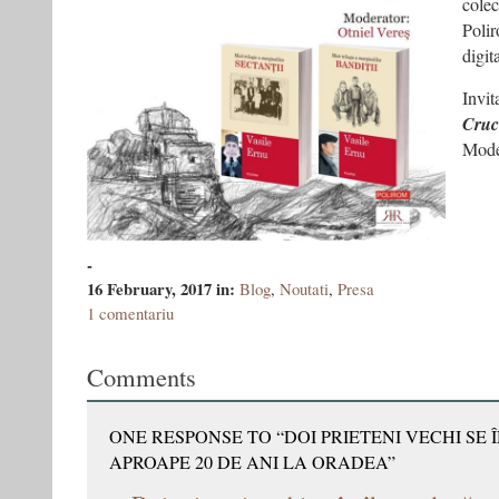
colec
Polir
digit
Invit
Cruc
Mode
-
16 February, 2017
in:
Blog
,
Noutati
,
Presa
1 comentariu
Comments
ONE RESPONSE TO “DOI PRIETENI VECHI SE
APROAPE 20 DE ANI LA ORADEA”