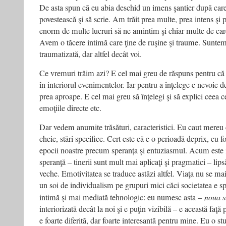
De asta spun că eu abia deschid un imens şantier după care 
povestească şi să scrie. Am trăit prea multe, prea intens ş
enorm de multe lucruri să ne amintim şi chiar multe de ca
Avem o tăcere intimă care ţine de ruşine şi traume. Suntem
traumatizată, dar altfel decât voi.
Ce vremuri trăim azi? E cel mai greu de răspuns pentru că
în interiorul evenimentelor. Iar pentru a înţelege e nevoie d
prea aproape. E cel mai greu să înţelegi şi să explici ceea c
emoţiile directe etc.
Dar vedem anumite trăsături, caracteristici. Eu caut mereu
cheie, stări specifice. Cert este că e o perioadă deprix, cu 
epocii noastre precum speranța şi entuziasmul. Acum este in
speranţă – tinerii sunt mult mai aplicaţi şi pragmatici – li
veche. Emotivitatea se traduce astăzi altfel. Viaţa nu se mai tr
un soi de individualism pe grupuri mici căci societatea e s
intimă şi mai mediată tehnologic: eu numesc asta –
noua se
interiorizată decât la noi şi e puţin vizibilă – e această faţă
e foarte diferită, dar foarte interesantă pentru mine. Eu o st