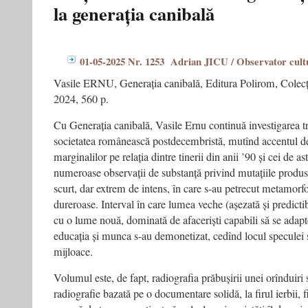
la generația canibală
lunii
mai:
„În
viaţă
am
01-05-2025 Nr. 1253 Adrian JICU / Observator cult
înţeles
târziu:
Vasile ERNU, Generația canibală, Editura Polirom, Colecți
oamenii
2024, 560 p.
buni
sunt
Cu Generația canibală, Vasile Ernu continuă investigarea t
mai
societatea românească postdecembristă, mutînd accentul d
importanţi
decât
marginalilor pe relația dintre tinerii din anii ’90 și cei de ast
oamenii
numeroase observații de substanță privind mutațiile produse
inteligenţi.”
scurt, dar extrem de intens, în care s-au petrecut metamorf
dureroase. Interval în care lumea veche (așezată și predictibi
cu o lume nouă, dominată de afaceriști capabili să se adapt
educația și munca s-au demonetizat, cedînd locul speculei ș
mijloace.
Volumul este, de fapt, radiografia prăbușirii unei orînduir
radiografie bazată pe o documentare solidă, la firul ierbii, 