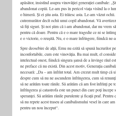
apăsător, insistînd asupra vinovăției generației canibale: „Ș
abandonat copiii. Le-am pus în pericol viața visînd la o lu
o himeră. Și ei știu asta. Ei trăiesc asta. Le-am văzut ochi
cutremurător decît ochii unui copil abandonat. Vă avertizez
să fiți siguri. Și noi știm că i-am abandonat, dar nu vrem s
pentru că doare. Pentru că e o mare tragedie ce ni se întîm
e o victorie, o reușită. Nu, e o mare înfrîngere, fiindcă ne-a
Spre deosebire de alții, Ernu nu ezită să spună lucrurilor 
inconfortabile, cum este vinovăția. Ba mai mult, el consider
intelectual onest, fiindcă singura șansă de a învinge răul est
ne preface că nu există. Din acest motiv, Generația canibală
necesară: „Da – am înfrînt total. Am crezut mult timp că ul
despre cum să nu ne ascundem înfrîngerea, cum să renunță
să ne arătăm toate rănile. Să arătăm că am fost înfrînți pe 
înfrîngerea și catastrofa este un punct din care poți începe s
speranței. Să arătăm rănile purulente și ficații praf. Pentru 
să nu repete acest traseu al canibalismului vesel în care am t
pentru un nou început“.