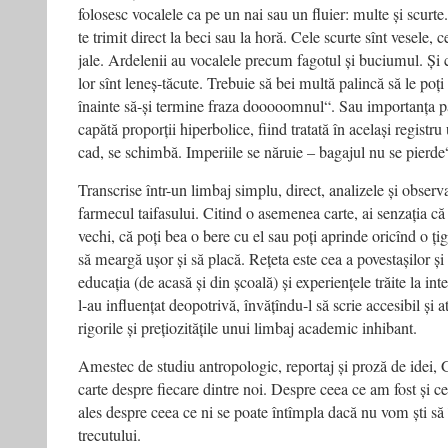
folosesc vocalele ca pe un nai sau un fluier: multe și scurte
te trimit direct la beci sau la horă. Cele scurte sînt vesele, c
jale. Ardelenii au vocalele precum fagotul și buciumul. Și c
lor sînt leneș-tăcute. Trebuie să bei multă palincă să le poți
înainte să-și termine fraza dooooomnul“. Sau importanța p
capătă proporții hiperbolice, fiind tratată în același registr
cad, se schimbă. Imperiile se năruie – bagajul nu se pierde
Transcrise într-un limbaj simplu, direct, analizele și observ
farmecul taifasului. Citind o asemenea carte, ai senzația că
vechi, că poți bea o bere cu el sau poți aprinde oricînd o țig
să meargă ușor și să placă. Rețeta este cea a povestașilor și
educația (de acasă și din școală) și experiențele trăite la int
l-au influențat deopotrivă, învățîndu-l să scrie accesibil și a
rigorile și prețiozitățile unui limbaj academic inhibant.
Amestec de studiu antropologic, reportaj și proză de idei, 
carte despre fiecare dintre noi. Despre ceea ce am fost și 
ales despre ceea ce ni se poate întîmpla dacă nu vom ști să 
trecutului.