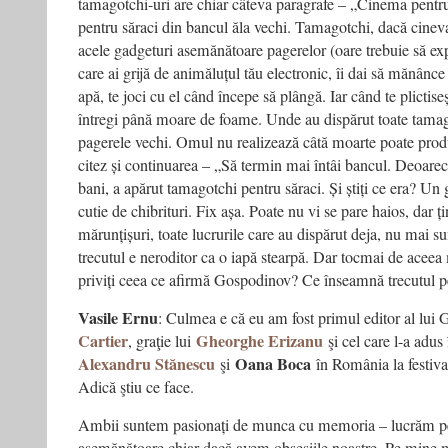
tamagotchi-uri are chiar câteva paragrafe – „Cinema pentr
pentru săraci din bancul ăla vechi. Tamagotchi, dacă cineva
acele gadgeturi asemănătoare pagerelor (oare trebuie să exp
care ai grijă de animăluțul tău electronic, îi dai să mănânce 
apă, te joci cu el când începe să plângă. Iar când te plictiseș
întregi până moare de foame. Unde au dispărut toate tamag
pagerele vechi. Omul nu realizează câtă moarte poate produ
citez și continuarea – „Să termin mai întâi bancul. Deoarec
bani, a apărut tamagotchi pentru săraci. Și știți ce era? Un
cutie de chibrituri. Fix așa. Poate nu vi se pare haios, dar ț
mărunțișuri, toate lucrurile care au dispărut deja, nu mai su
trecutul e neroditor ca o iapă stearpă. Dar tocmai de acee
priviți ceea ce afirmă Gospodinov? Ce înseamnă trecutul 
Vasile Ernu
: Culmea e că eu am fost primul editor al lui
Cartier
Gheorghe Erizanu
, graţie lui
şi cel care l-a adu
Alexandru Stănescu
Oana Boca
şi
în România la festiva
Adică ştiu ce face.
Ambii suntem pasionați de munca cu memoria – lucrăm pe 