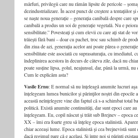
mărfuri, privilegii care nu rămân lipsite de pericole – șomaj,
dezindustrializare. În acest punct de creștere a tentațiilor și
se naște noua generație – generația canibală despre care spu
canibală a produs un soi de generație vegetală. Nu e peiorat
sensibilitate.” Povesteați și cum elevii cu care ați stat de 
trăiești fără bani – doar cu pachet, troc sau schimb de produ
din ziua de azi, generația acelor ani poate părea o generație
sensibilitate este asociată cu suprasaturația, cu imediatul, c
îndeplinirea acestora în decurs de câteva zile, dacă nu chia
poate susține lipsa, golul, neajunsul, dar, până la urmă, nu 
Cum le explicăm asta?
Vasile Ernu
: E normal să nu înțeleagă anumite lucruri aş
înțelegeam lumea bunicilor şi părinţilor noștri din epocile a
această neînțelegere vine din faptul că s-a schimbat total 
politică. Există anumite continuități, dar sunt epoci care au
înțelegeam. Eu, copil născut şi trăit sub Brejnev – epoca ce
XX – îmi era foarte greu să înţeleg epoca stalinistă. Aparen
chiar aceeași lume. Epoca stalinistă şi cea brejnevistă sunt e
dacă regimul pare că e acelaşi. Şi între noi şi părinţi existau