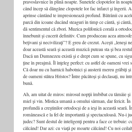
pravoslavnice în plină noapte. Sunetele clopotelor în noapt
când încep să dăngăne clopotele lor fac infarct şi îngerii.
aprinse cântând te impresionează profund. Bătrânii cu acel
parcă din icoane ducând steaguri în timp ce cântă, şi cântă,
dă sentimentul că zbori. Muzica polifonică corală a ortodo
înnebunit şi cucerit definitiv. Cum produceau acea atmosfe
beţivani şi necivilizaţi”? E greu de crezut. Aceşti „leneşi n
doar această seară şi această muzică puteau sta şi bea restul 
Dacă un Dumnezeu există şi e drept cum se spune, cu siguranţ
ţine în preajmă. Îl înţeleg perfect: cu astfel de oameni vrei 
Că doar nu cu harnicii habotnici şi austerii mereu grăbiți și
de oameni stătea Hristos? Între păcătoși și declasați, nu într
bună.
Ah, am uitat de miros: mirosul nopţii îmbibat cu tămâie şi 
miel şi vin. Mistica umană a omului sărman, dar fericit. În 
profundă a creştinilor ortodocși de a ieşi în această seară. Î
românească e la fel de importantă şi spectaculoasă. Nu-i ju
judec? Sunt destul de inteligenţi pentru a face ce trebuie:
călcând! Dar azi: cu viaţă pe moarte călcând! Cu noi ceilalţi 