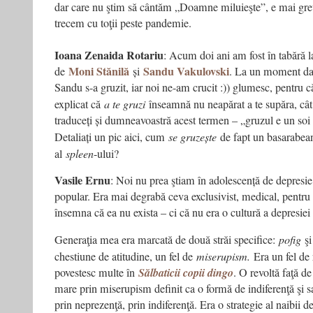
dar care nu ştim să cântăm „Doamne miluieşte”, e mai gre
trecem cu toţii peste pandemie.
Ioana Zenaida Rotariu
: Acum doi ani am fost în tabără l
Moni Stănilă
Sandu Vakulovski
de
și
. La un moment da
Sandu s-a gruzit, iar noi ne-am crucit :)) glumesc, pentru
explicat că
a te gruzi
înseamnă nu neapărat a te supăra, cât 
traduceți și dumneavoastră acest termen – „gruzul e un soi de
Detaliați un pic aici, cum
se gruzește
de fapt un basarabe
al
spleen
-ului?
Vasile Ernu
: Noi nu prea ştiam în adolescență de depresie
popular. Era mai degrabă ceva exclusivist, medical, pentru 
însemna că ea nu exista – ci că nu era o cultură a depresiei 
Generaţia mea era marcată de două străi specifice:
pofig
ş
chestiune de atitudine, un fel de
miserupism.
Era un fel de
povestesc multe în
Sălbaticii copii dingo
. O revoltă faţă d
mare prin miserupism definit ca o formă de indiferenţă şi 
prin neprezenţă, prin indiferenţă. Era o strategie al naibii de