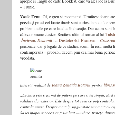
apropie și Târgul de carte Bookfest, care va alea loc la Buc
– 1 iunie.
Vasile Ernu
: Of, e greu să recomanzi. Urmăresc foarte ate
poezie şi proză cei foarte tineri: sunt curios de noua lor sensi
problematicile pe care le aduc în discuție. Dar acum sunt înt
Tolst
câteva romane clasice. Recitesc ultimul roman al lui
Dostoievski
Franzen
Învierea
,
Demonii
lui
,
–
Crossro
personale, dar şi legate de ce studiez acum. În rest, multă 
contemporană – probabil trecem prin cea mai bună perioadă a
vreodată.
Interviu realizat de
Ioana Zenaida Rotariu
pentru
libris.
„Lectura este o formă de putere pe care o iei singur, fără 
validare din exterior. Este despre tot ceea ce poți controla
controla nimic. Despre a citi în singurătate sau a citi cu cin
Să iei înapoi tot ceea ce ți s-a luat — iubire, tristețe, durer