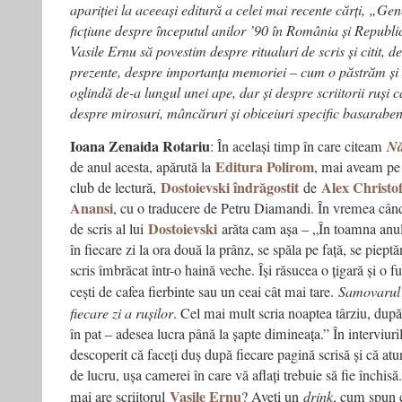
apariției la aceeași editură a celei mai recente cărți, „Ge
ficțiune despre începutul anilor ’90 în România și Republi
Vasile Ernu să povestim despre ritualuri de scris și citit, de
prezente, despre importanța memoriei – cum o păstrăm și
oglindă de-a lungul unei ape, dar și despre scriitorii ruși 
despre mirosuri, mâncăruri și obiceiuri specific basarabe
Ioana Zenaida Rotariu
: În același timp în care citeam
Nă
Editura Polirom
de anul acesta, apărută la
, mai aveam pe 
Dostoievski îndrăgostit
Alex Christof
club de lectură,
de
Anansi
, cu o traducere de Petru Diamandi. În vremea cân
Dostoievski
de scris al lui
arăta cam așa – „În toamna anul
în fiecare zi la ora două la prânz, se spăla pe față, se piept
scris îmbrăcat într-o haină veche. Își răsucea o țigară și o 
cești de cafea fierbinte sau un ceai cât mai tare.
Samovarul e
fiecare zi a rușilor
. Cel mai mult scria noaptea târziu, dup
în pat – adesea lucra până la șapte dimineața.” În interviuri
descoperit că faceți duș după fiecare pagină scrisă și că at
de lucru, ușa camerei în care vă aflați trebuie să fie închisă.
Vasile Ernu
mai are scriitorul
? Aveți un
drink
, cum spun ce