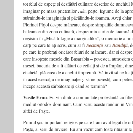
tot felul de ospețe și desfătări culinare descrise de unchiu
imaginar pe masa prietenilor
raki
, pește, legume de la aproz
stârnindu-le imaginația și păcălindu-le foamea. Aveți chiar 
Florinei Pîrjol despre mâncare, despre simpatiile dumneav
balcanice din zona culinară, despre mirosurile de toamnă d
regăsim în „Mică trilogie a marginalilor”, o memorie a miro
cărți pe care le-ați scris, cum ar fi
Sectanții
sau
Bandiții
, d
pe care le preferați oricăror feluri de mâncare, dar și desp
care însoțește mesele din Basarabia – povestea, atmosfera c
mesei, bucuria de a fi alături de ceilalți și de a împărți, di
etichetă, plăcerea de a chefui împreună. Vă invit să ne lua
în acest exercițiu de imaginație și să ne povestiți cum petr
începe această sărbătoare și când se termină?
Vasile Ernu
: Eu vin dintr-o comunitate protestantă cu filie
mediul ortodox dominant. Cum scriu aceste rânduri în Vin
altfel de Paşte.
Primul şoc important religios pe care l-am avut legat de ort
Paşte, al serii de Înviere. Eu am văzut cam toate ritualurile