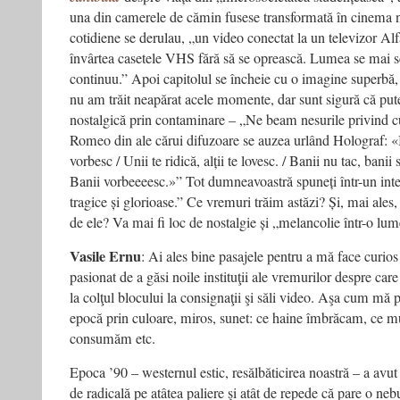
una din camerele de cămin fusese transformată în cinema n
cotidiene se derulau, „un video conectat la un televizor Al
învârtea casetele VHS fără să se oprească. Lumea se mai 
continuu.” Apoi capitolul se încheie cu o imagine superbă,
nu am trăit neapărat acele momente, dar sunt sigură că pu
nostalgică prin contaminare – „Ne beam nesurile privind c
Romeo din ale cărui difuzoare se auzea urlând Holograf: «
vorbesc / Unii te ridică, alții te lovesc. / Banii nu tac, banii 
Banii vorbeeeesc.»” Tot dumneavoastră spuneți într-un int
tragice și glorioase.” Ce vremuri trăim astăzi? Și, mai ale
de ele? Va mai fi loc de nostalgie și „melancolie într-o l
Vasile Ernu
: Ai ales bine pasajele pentru a mă face curios
pasionat de a găsi noile instituţii ale vremurilor despre care
la colţul blocului la consignaţii şi săli video. Aşa cum mă 
epocă prin culoare, miros, sunet: ce haine îmbrăcam, ce m
consumăm etc.
Epoca ’90 – westernul estic, resălbăticirea noastră – a avu
de radicală pe atâtea paliere şi atât de repede că pare o ne