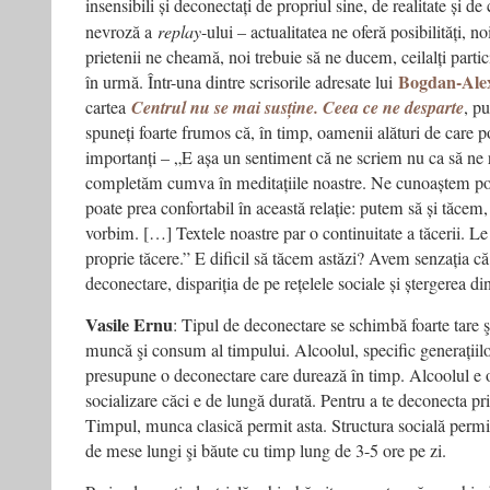
insensibili și deconectați de propriul sine, de realitate și de 
nevroză a
replay
-ului – actualitatea ne oferă posibilități, 
prietenii ne cheamă, noi trebuie să ne ducem, ceilalți part
Bogdan-Ale
în urmă. Într-una dintre scrisorile adresate lui
cartea
Centrul nu se mai susține. Ceea ce ne desparte
, p
spuneți foarte frumos că, în timp, oamenii alături de care po
importanți – „E așa un sentiment că ne scriem nu ca să ne
completăm cumva în meditațiile noastre. Ne cunoaștem po
poate prea confortabil în această relație: putem să și tăcem
vorbim. […] Textele noastre par o continuitate a tăcerii. Le
proprie tăcere.” E dificil să tăcem astăzi? Avem senzația c
deconectare, dispariția de pe rețelele sociale și ștergerea d
Vasile Ernu
: Tipul de deconectare se schimbă foarte tare ş
muncă şi consum al timpului. Alcoolul, specific generațiilor
presupune o deconectare care durează în timp. Alcoolul e 
socializare căci e de lungă durată. Pentru a te deconecta pr
Timpul, munca clasică permit asta. Structura socială permi
de mese lungi şi băute cu timp lung de 3-5 ore pe zi.