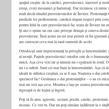
spaţiul creştin: de la catolici, pravoslavnici, staroveri şi mo
emişi, evrei mesianici şi harismaţi. Dar recunosc că nimi
mult decât ritualul pravoslavnicilor de Înviere. Protestanţii 
predicile lor profesioniste, catolicii impun respect prin coreg
pentru felul în care pravoslavnicii fac seara de Înviere nu ex
Şi aici o spune un om care priveşte detaşat şi cumva destul d
pravoslavnic. Însă acum nu-mi mai permit să fiu ignorant ş
am cunoscut ceva mai la rană oamenii de acolo.
Ortodocșii sunt impresionanți la priveghi și înmormântări. 
al morții, Paștele pravoslavnic/ ortodox este de o frumuseț
unică. Așa ceva vezi rar și nimeni nu-i egalează în zonă. 
nu i-a suferit. Sunt cei mai buni la înmormântări. Așa că d
ideală în stilistica creștină, ea ar fi așa: Nașterea o dai cat
spectacol fac! Gestiunea o dai protestanților – o au cu etica 
mai rar vezi așa ceva. Moartea o lași pe seama pravoslavn
îngroapă ei de leșină și îngerii.
Poţi să fii ateu, agnostic, sectant, pocăit, catolic, protesta
mozaic. Ce vrei tu. Dar nu poţi rămâne indiferent la o slujb