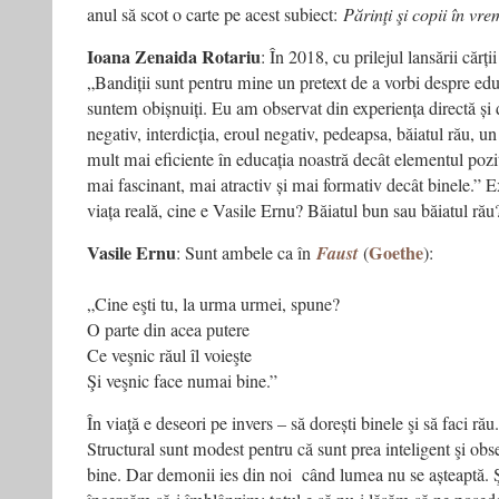
anul să scot o carte pe acest subiect:
Părinţi şi copii în vr
Ioana Zenaida Rotariu
: În 2018, cu prilejul lansării cărți
„Bandiții sunt pentru mine un pretext de a vorbi despre educ
suntem obișnuiți. Eu am observat din experiența directă și 
negativ, interdicția, eroul negativ, pedeapsa, băiatul rău, u
mult mai eficiente în educația noastră decât elementul pozit
mai fascinant, mai atractiv și mai formativ decât binele.” E
viața reală, cine e Vasile Ernu? Băiatul bun sau băiatul rău
Vasile Ernu
Goethe
: Sunt ambele ca în
Faust
(
):
„Cine eşti tu, la urma urmei, spune?
O parte din acea putere
Ce veşnic răul îl voieşte
Şi veşnic face numai bine.”
În viaţă e deseori pe invers – să dorești binele şi să faci rău
Structural sunt modest pentru că sunt prea inteligent şi obs
bine. Dar demonii ies din noi când lumea nu se așteaptă. Şi