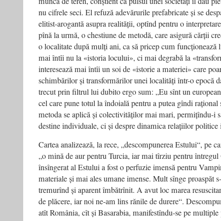
muncă de teren, conștient că pulsul unei societăți îl dau pieț
nu cifrele seci. El refuză adevărurile prefabricate și se des
elitist-arogantă asupra realității, optînd pentru o interpreta
pînă la urmă, o chestiune de metodă, care asigură cărții cred
o localitate după mulți ani, ca să pricep cum funcționează l
mai întîi nu la «istoria locului», ci mai degrabă la «transf
interesează mai întîi un soi de «istorie a materiei» care p
schimbărilor și transformărilor unei localități într-o epocă d
trecut prin filtrul lui dubito ergo sum: „Eu sînt un european
cel care pune totul la îndoială pentru a putea gîndi rațional 
metoda se aplică și colectivităților mai mari, permițîndu-i
destine individuale, ci și despre dinamica relațiilor politice 
Cartea analizează, la rece, „descompunerea Estului“, pe ca
„o mină de aur pentru Turcia, iar mai tîrziu pentru întregu
însîngerat al Estului a fost o perfuzie imensă pentru Vampir
materiale și mai ales umane imense. Mult sînge proaspăt s-
tremurînd și aparent îmbătrînit. A avut loc marea resuscita
de plăcere, iar noi ne-am lins rănile de durere“. Descompun
atît România, cît și Basarabia, manifestîndu-se pe multiple 