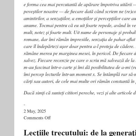
e forma cea mai percutantă de apărare împotriva uitării — 
poveștilor noastre — de fiecare dată când scriem ne (re)
amintirilor, a senzațiilor, a emoțiilor și percepțiilor care
anume. Tocmai pentru că eu uit foarte repede, având în ved
mult, notez și foarte mult. Uit nume de personaje și probabi
romane, dar îmi rămân impresiile, senzația de pahar afla
care îl îndepărtezi ușor doar pentru a-l proteja de cădere
rămâne mereu pe marginea mesei, în pericol. De fiecare da
salvez. Fiecare recenzie pe care o scriu mă salvează de la
m-au fascinat într-o carte și îmi dă posibilitatea de a-mi (
îmi percep lecturile într-un moment x. Se întâmplă rar să
cărți sau autori, de cele mai multe ori rămân constantă în 
Dacă simți că sunteți cititori pereche, vezi și alte articole
-
2 May, 2025
on
Comments Off
Vasile
Ernu,
Lecțiile trecutului: de la generaț
autorul