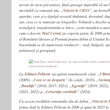
nevoie de nicio prezentare, fiind aproape imposibil să nu-l
inevitabil cu romanul său, „
Născut în URSS
”, un bestsel
apariție, care și-a depășit această titulatură, devenind, 
ani, ceea ce se numește un longseller. Volumul a deschis u
nostalgică, transformându-se într-o „carte-manifest a unei 
cum o descrie
Paul Cernat
pe coperta patru. În 2006 pri
al României literare și Premiul pentru debut al Uniunii Sc
bucurându-se de numeroase traduceri – rusă, bulgară, spa
polonează și georgiană.
La
Editura Polirom
au apărut următoarele cărți: „
Ultimi
(2009), „
Ceea ce ne desparte
” (în colab., 2010), „
Sectanţ
„
Bandiţii
” (2016, 2017, 2021); „
Izgoniţii
” (2019, 2022),
(2021, 2022) și „
Generaţia canibală
” (2024).
Cu ocazia reeditării romanului său de debut, „
Născut în
prima dată la Editura Polirom în 2006 și ajuns în 2025 la c