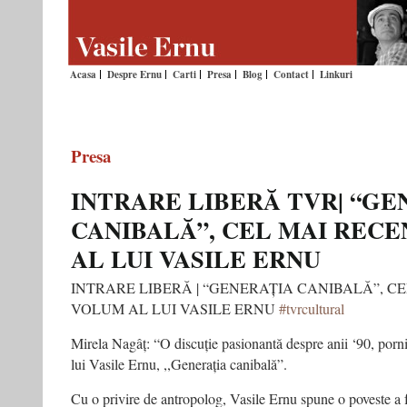
Acasa
Despre Ernu
Carti
Presa
Blog
Contact
Linkuri
Presa
INTRARE LIBERĂ TVR| “GE
CANIBALĂ”, CEL MAI REC
AL LUI VASILE ERNU
INTRARE LIBERĂ | “GENERAȚIA CANIBALĂ”, C
VOLUM AL LUI VASILE ERNU
#tvrcultural
Mirela Nagâț: “O discuție pasionantă despre anii ‘90, porn
lui Vasile Ernu, ,,Generația canibală”.
Cu o privire de antropolog, Vasile Ernu spune o poveste a f