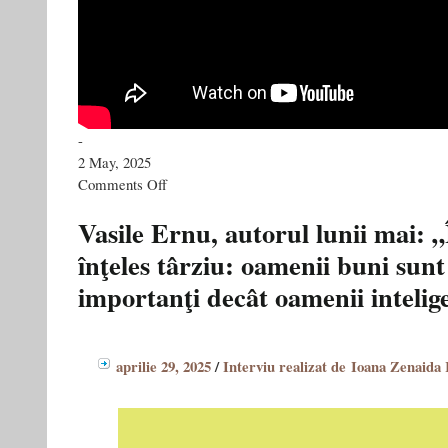
-
2 May, 2025
on
Comments Off
INTRARE
LIBERĂ
Vasile Ernu, autorul lunii mai: 
TVR|
înţeles târziu: oamenii buni sun
“GENERAȚIA
CANIBALĂ”,
importanţi decât oamenii intelige
CEL
MAI
RECENT
VOLUM
AL
aprilie 29, 2025
/
Interviu realizat de Ioana Zenaida
LUI
VASILE
ERNU