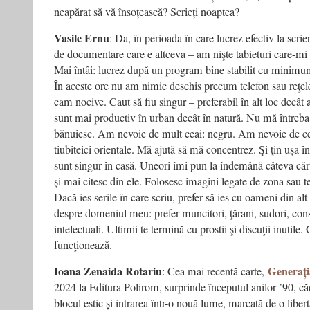
neapărat să vă însoțească? Scrieți noaptea?
Vasile Ernu
: Da, în perioada în care lucrez efectiv la scrie
de documentare care e altceva – am nişte tabieturi care-mi
Mai întâi: lucrez după un program bine stabilit cu minimu
În aceste ore nu am nimic deschis precum telefon sau reţele
cam nocive. Caut să fiu singur – preferabil în alt loc decât
sunt mai productiv în urban decât în natură. Nu mă întreba
bănuiesc. Am nevoie de mult ceai: negru. Am nevoie de c
tiubiteici orientale. Mă ajută să mă concentrez. Şi ţin uşa 
sunt singur în casă. Uneori îmi pun la îndemână câteva cărţ
şi mai citesc din ele. Folosesc imagini legate de zona sau t
Dacă ies serile în care scriu, prefer să ies cu oameni din al
despre domeniul meu: prefer muncitori, ţărani, sudori, cons
intelectuali. Ultimii te termină cu prostii şi discuţii inutil
funcţionează.
Ioana Zenaida Rotariu
Generați
: Cea mai recentă carte,
2024 la Editura Polirom, surprinde începutul anilor ’90, 
blocul estic și intrarea într-o nouă lume, marcată de o liberta