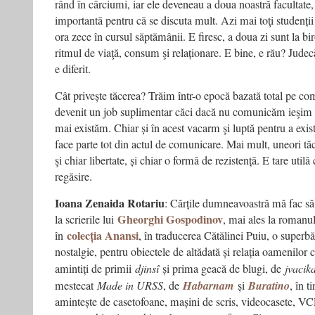
rând în cârciumi, iar ele deveneau a doua noastră facultate
importantă pentru că se discuta mult. Azi mai toţi studenții 
ora zece în cursul săptămânii. E firesc, a doua zi sunt la bi
ritmul de viaţă, consum şi relaționare. E bine, e rău? Jude
e diferit.
Cât privește tăcerea? Trăim într-o epocă bazată total pe 
devenit un job suplimentar căci dacă nu comunicăm ieşim di
mai existăm. Chiar și în acest vacarm şi luptă pentru a exis
face parte tot din actul de comunicare. Mai mult, uneori tă
şi chiar libertate, și chiar o formă de rezistență. E tare utilă
regăsire.
Ioana Zenaida Rotariu
: Cărțile dumneavoastră mă fac să 
Gheorghi Gospodinov
la scrierile lui
, mai ales la romanul
colecția Anansi
în
, în traducerea Cătălinei Puiu, o superbă
nostalgie, pentru obiectele de altădată și relația oamenilo
amintiți de primii
djinsî
și prima geacă de blugi, de
jvacik
mestecat
Made in URSS
, de
Habarnam
și
Buratino
, în 
amintește de casetofoane, mașini de scris, videocasete, VC