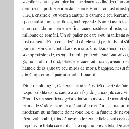
vechile instituții și-au pierdut autoritatea, cedînd locul un
democrația postdecembristă – spune Ernu – au fost nonstop
TEC), crîșmele (cu votca Săniuța) și căminele (cu bairamu
spectacol și lumea ca iluzie, iată reperele. Numai așa a fost
cunoscută dintre ingineriile financiare postdecembriste, care
milioane de români. Un alt palier pe care s-au manifestat a
fost oamenii, Ernu considerînd că relevanți pentru Estul săl
portarii, șomerii, contrabandiștii și șoferii. Dar, dincolo de 
socioprofesionale, esențiali rămîn prietenii, care l-au salvat
Și, nu în ultimul rînd, obiectele, care, odinioară, aveau o v
hainele de la ajutoare (cu miros de mort), bagajele, nesul fr
din Cluj, semn al patriotismului funariot.
Dintr-un alt unghi, Generația canibală ridică o serie de înt
responsabilitatea pe care o avem față de generațiile care vi
Ernu, le-am sacrificat egoist, dintr-un amestec de teamă și
teama de sărăcie, care ne-a făcut să proiectăm asupra lor ne
modelăm nu în funcție de nevoile lor, ci în funcție de nevoi
făcut vulnerabili, fiindcă nevoile lor erau altele decît ceea ce
nepotrivire totală care a dus la o ruptură previzibilă. De acee