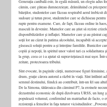
Generația canibală este, în egală măsură, un elogiu adus fe
cămin, care găteau dumnezeiește, drămăluind cu pricepere p
băieților, studentelor care făceau respirabil aerul îmbîcsit 
sudoare și tutun prost, studentelor care se dichiseau pentru 
rupte pentru examene. Care, de fapt, făceau ordine în haos,
masculi în devenire. Mamelor care au știut să reziste crize
disponibilizărilor și inflației. Mamelor care și-au păstrat c
soții lor au căzut în patima alcoolului, incapabili să accepte
găsească soluții pentru a-și întreține familiile. Bunicilor ca
copiii și nepoții, în spiritul unor valori tari ca solidaritatea
la grup, ceea ce i-a ajutat să supraviețuiască mai ușor. Într
zeitate, protectoarea tribului.
Sînt evocate, în paginile cărții, numeroase figuri feminine,
drum, grație cărora autorul a răzbit în viață. Sînt întîlniri a
semnul destinului, fiindcă au contribuit, într-un fel sau altu
De la Simona, tătăroaica din căminul P7, la eroinele necun
dezastrului economic de după dizolvarea URSS, un lung ș
populează volumul, confirmînd un matriarhat de facto, o ex
rezistență a femeilor în fața tuturor vicisitudinilor: „Povest