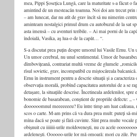
mea, Pippi Șosețica Lungă, care la maturitate s-a făcut o fa
amintind de un mesteacăn toamna. Noi doi am trecut prin 
– am lunecat, dar nu atît de grav încît să nu nimerim centr
aminteam nostalgici primul drum cu autobuzul de la sat s
asta imensă – cu aventuri teribile. – Ai mai porni de la capă
îndoială, Vasika, aș lua-o de la capăt… “.
S-a discutat prea puțin despre umorul lui Vasile Ernu. Un 
Un umor cerebral, nu unul sentimental. Umor de basarabea
dîmbovițeană, contrariat multă vreme de glumele „romicilor“
rîsul sovietic, grav, incompatibil cu miștocăreala balcanic
Ernu în instrument pentru a descrie situații și a caracteriza
observația morală, probînd capacitatea autorului de a se rap
detașare, la situațiile descrise. Încetineala ardelenilor, spre
bonomie de basarabean, conștient de propriile defecte: „ 
doooooomnul meeeeeeeu? Eu între timp am luat cafeaua, m
scos o carte. M-am prins că va dura prea mult: puteți să-mi 
mîna dacă se poate și fără cuvinte. Sînt prea multe vocale
obișnuit cu iiiiiii-urile moldovenești, nu cu acele ooooo
ardelenești. Oooooo-urile lor mă omoară: mori cu zile. Pr