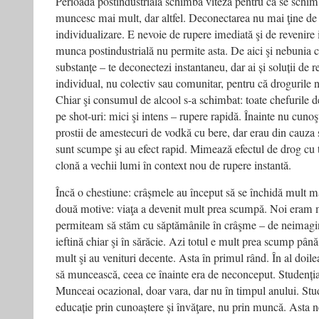
Perioada postindustrială schimbă viteza pentru că se sch
muncesc mai mult, dar altfel. Deconectarea nu mai ţine de 
individualizare. E nevoie de rupere imediată şi de revenire i
munca postindustrială nu permite asta. De aici şi nebunia
substanțe – te deconectezi instantaneu, dar ai și soluții de 
individual, nu colectiv sau comunitar, pentru că drogurile n
Chiar şi consumul de alcool s-a schimbat: toate chefurile d
pe shot-uri: mici şi intens – rupere rapidă. Înainte nu cun
prostii de amestecuri de vodkă cu bere, dar erau din cauza
sunt scumpe şi au efect rapid. Mimează efectul de drog cu t
clonă a vechii lumi în context nou de rupere instantă.
Încă o chestiune: crâșmele au început să se închidă mult 
două motive: viaţa a devenit mult prea scumpă. Noi eram m
permiteam să stăm cu săptămânile în crâşme – de neimagina
ieftină chiar şi în sărăcie. Azi totul e mult prea scump până
mult şi au venituri decente. Asta în primul rând. În al doile
să muncească, ceea ce înainte era de neconceput. Studenți
Munceai ocazional, doar vara, dar nu în timpul anului. Stu
educație prin cunoaștere și învăţare, nu prin muncă. Asta n