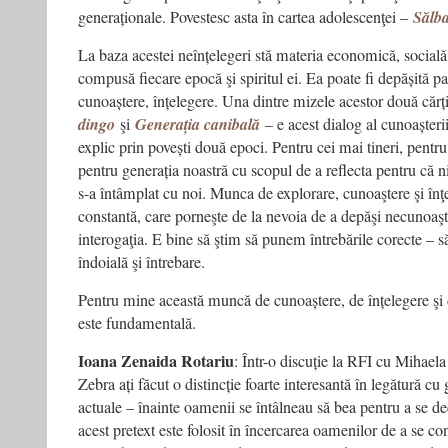
generaționale. Povestesc asta în cartea adolescenţei –
Sălba
La baza acestei neînțelegeri stă materia economică, socială 
compusă fiecare epocă şi spiritul ei. Ea poate fi depășită par
cunoaștere, înțelegere. Una dintre mizele acestor două cărț
dingo
şi
Generația canibală
– e acest dialog al cunoașterii
explic prin povești două epoci. Pentru cei mai tineri, pentru
pentru generația noastră cu scopul de a reflecta pentru că 
s-a întâmplat cu noi. Munca de explorare, cunoaştere şi în
constantă, care porneşte de la nevoia de a depăşi necunoaşte
interogaţia. E bine să ştim să punem întrebările corecte – 
îndoială şi întrebare.
Pentru mine această muncă de cunoaștere, de înțelegere şi 
este fundamentală.
Ioana Zenaida Rotariu
: Într-o discuție la RFI cu Mihael
Zebra ați făcut o distincție foarte interesantă în legătură cu 
actuale – înainte oamenii se întâlneau să bea pentru a se 
acest pretext este folosit în încercarea oamenilor de a se c