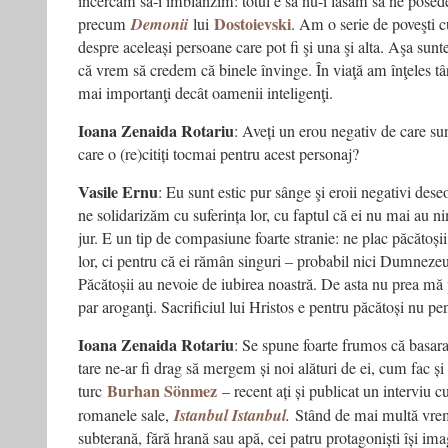
încercăm să-i îmblânzim: totul e să nu-i lăsăm să ne posed
Dostoievski
precum
Demonii
lui
. Am o serie de poveşti c
despre aceleași persoane care pot fi şi una şi alta. Aşa su
că vrem să credem că binele învinge. În viaţă am înţeles tâ
mai importanţi decât oamenii inteligenţi.
Ioana Zenaida Rotariu
: Aveți un erou negativ de care sun
care o (re)citiți tocmai pentru acest personaj?
Vasile Ernu
: Eu sunt estic pur sânge şi eroii negativi dese
ne solidarizăm cu suferința lor, cu faptul că ei nu mai au n
jur. E un tip de compasiune foarte stranie: ne plac păcătoși
lor, ci pentru că ei rămân singuri – probabil nici Dumnezeu
Păcătoșii au nevoie de iubirea noastră. De asta nu prea mă 
par aroganţi. Sacrificiul lui Hristos e pentru păcătoși nu pen
Ioana Zenaida Rotariu
: Se spune foarte frumos că basara
tare ne-ar fi drag să mergem și noi alături de ei, cum fac și
Burhan Sönmez
turc
– recent ați și publicat un interviu cu
romanele sale,
Istanbul Istanbul
.
Stând de mai multă vrem
subterană, fără hrană sau apă, cei patru protagoniști își im