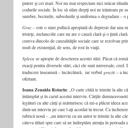
putere şi cei mari. Noi nu mai respectam nici măcar ritualu
codurile sociale. În loc să stăm drepţi noi ne trânteam pe a
sumbre, beciurile, subsolurile şi uniforma o degradam – o
Gruz –
este o stare psihică apropiată de depresie dar una 
tristeţe, melancolie care nu are o cauză clară şi o țintă clar
cumva dincolo de cauzalităţile sociale care se rezolvau pr
mult de existenţial, de sens, de rost în viaţă.
Spleen
se apropie de descrierea acestei stări. Păcat că rom
exacți pentru diversele stări, căci ele sunt universale, cred.
traducere înseamnă – încărcătură, iar verbul
gruziti
– a înc
ofertant.
Ioana Zenaida Rotariu
: „O carte citită te trimite la alte c
întâmplat și în cazul acestui interviu. Cărțile dumneavoast
legături cu alte cărți și mărturisesc că mi-a plăcut ideea ace
dintr-un interviu pe care l-ați acordat în trecut. Ca închei
rubrică nouă – „un interviu cu un autor te trimite la alte că
câteva titluri spre care să ne îndreptăm atenția în perioada