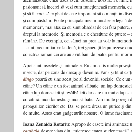
asemănătoare chiar dacă avem obsesiile noastre. Pe mine m
pasionant să încerci să vezi cum funcţionează memoria, cu
şi să încerci să explici de ce e important să o menții în div
şi cum păstrăm. Poate principala mea muncă este legată de 
memoriei”, mai ales că eu sunt obsedat de cei fără putere, 
dreptul la memorie. Şi memoria e o chestiune de putere – 
rămâne. De exemplu, cei săraci nu prea au voie la memorie.
– sunt precum iarba: la două, trei generaţii le putrezesc cru
colectivă rămân cei are au avut bani de piatră pentru morm
Apoi sunt insectele şi animalele. Eu am scris multe poveșt
insecte, dar pe zona de dresaj şi devenire. Până şi titlul cărţ
dingo
poartă cu sine acest joc al devenirii sociale. Ce e u
câine? Un câine e un fost animal sălbatic, un lup domestic
câine lup domesticit şi resălbăticit dar care nu mai e lup sa
corcitură: nici domestic şi nici sălbatic. Am multe povești d
papagalilor, ciorilor etc. Da, se poate dresa un purice şi di
de multe. Astea erau gadgeturile noastre. O lume fascinant
Ioana Zenaida Rotariu
: Apropo de casete îmi amintesc 
canibală
despre viața din „microsocietatea studențească”, 