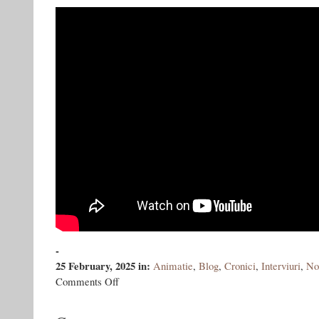
-
25 February, 2025
in:
Animatie
,
Blog
,
Cronici
,
Interviuri
,
No
on
Comments Off
CE-
AI
MAI