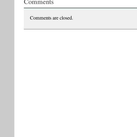
Comments
CITIT?,
cu
Vasile
Comments are closed.
Ernu