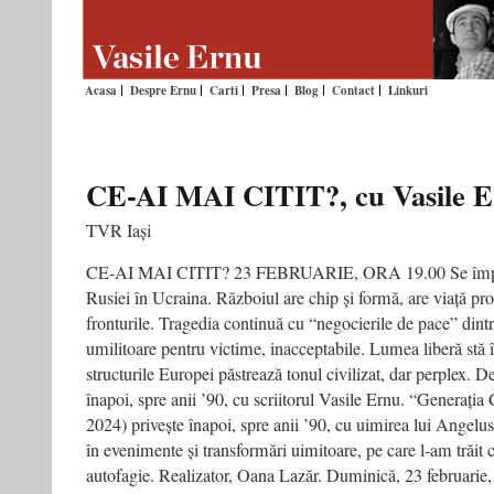
Acasa
Despre Ernu
Carti
Presa
Blog
Contact
Linkuri
CE-AI MAI CITIT?, cu Vasile 
TVR Iași
CE-AI MAI CITIT? 23 FEBRUARIE, ORA 19.00 Se împline
Rusiei în Ucraina. Războiul are chip și formă, are viață pro
fronturile. Tragedia continuă cu “negocierile de pace” dintr
umilitoare pentru victime, inacceptabile. Lumea liberă stă în
structurile Europei păstrează tonul civilizat, dar perplex. 
înapoi, spre anii ’90, cu scriitorul Vasile Ernu. “Generați
2024) privește înapoi, spre anii ’90, cu uimirea lui Angel
în evenimente și transformări uimitoare, pe care l-am trăit c
autofagie. Realizator, Oana Lazăr. Duminică, 23 februarie,