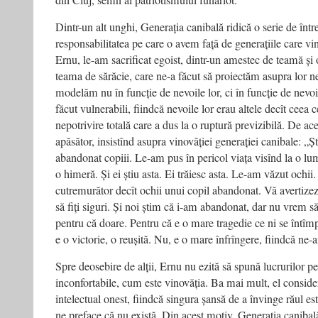
din Cluj, semn al patriotismului funariot.
Dintr-un alt unghi, Generația canibală ridică o serie de înt
responsabilitatea pe care o avem față de generațiile care vi
Ernu, le-am sacrificat egoist, dintr-un amestec de teamă și
teama de sărăcie, care ne-a făcut să proiectăm asupra lor ne
modelăm nu în funcție de nevoile lor, ci în funcție de nevoi
făcut vulnerabili, fiindcă nevoile lor erau altele decît ceea ce
nepotrivire totală care a dus la o ruptură previzibilă. De acee
apăsător, insistînd asupra vinovăției generației canibale: „Ș
abandonat copiii. Le-am pus în pericol viața visînd la o lu
o himeră. Și ei știu asta. Ei trăiesc asta. Le-am văzut ochi
cutremurător decît ochii unui copil abandonat. Vă avertizez
să fiți siguri. Și noi știm că i-am abandonat, dar nu vrem s
pentru că doare. Pentru că e o mare tragedie ce ni se întîm
e o victorie, o reușită. Nu, e o mare înfrîngere, fiindcă ne-a
Spre deosebire de alții, Ernu nu ezită să spună lucrurilor 
inconfortabile, cum este vinovăția. Ba mai mult, el consider
intelectual onest, fiindcă singura șansă de a învinge răul est
ne preface că nu există. Din acest motiv, Generația canibală