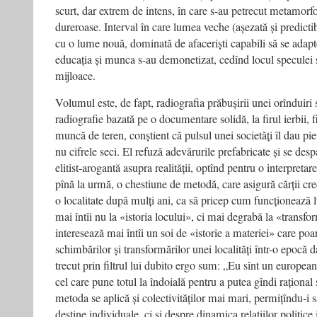
scurt, dar extrem de intens, în care s-au petrecut metamorf
dureroase. Interval în care lumea veche (așezată și predictibi
cu o lume nouă, dominată de afaceriști capabili să se adapt
educația și munca s-au demonetizat, cedînd locul speculei ș
mijloace.
Volumul este, de fapt, radiografia prăbușirii unei orînduir
radiografie bazată pe o documentare solidă, la firul ierbii, 
muncă de teren, conștient că pulsul unei societăți îl dau pieț
nu cifrele seci. El refuză adevărurile prefabricate și se des
elitist-arogantă asupra realității, optînd pentru o interpreta
pînă la urmă, o chestiune de metodă, care asigură cărții cred
o localitate după mulți ani, ca să pricep cum funcționează l
mai întîi nu la «istoria locului», ci mai degrabă la «transf
interesează mai întîi un soi de «istorie a materiei» care p
schimbărilor și transformărilor unei localități într-o epocă d
trecut prin filtrul lui dubito ergo sum: „Eu sînt un european
cel care pune totul la îndoială pentru a putea gîndi rațional 
metoda se aplică și colectivităților mai mari, permițîndu-i
destine individuale, ci și despre dinamica relațiilor politice 