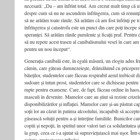
necesară: „Da – am înfrînt total. Am crezut mult timp că ul
despre cum să nu ne ascundem înfrîngerea, cum să renunță
să ne arătăm toate rănile. Să arătăm că am fost înfrînți pe 
înfrîngerea și catastrofa este un punct din care poți începe s
speranței. Să arătăm rănile purulente și ficații praf. Pentru 
să nu repete acest traseu al canibalismului vesel în care am t
pentru un nou început“.
Generația canibală este, în egală măsură, un elogiu adus fe
cămin, care găteau dumnezeiește, drămăluind cu pricepere p
băieților, studentelor care făceau respirabil aerul îmbîcsit 
sudoare și tutun prost, studentelor care se dichiseau pentru 
rupte pentru examene. Care, de fapt, făceau ordine în haos,
masculi în devenire. Mamelor care au știut să reziste crize
disponibilizărilor și inflației. Mamelor care și-au păstrat c
soții lor au căzut în patima alcoolului, incapabili să accepte
găsească soluții pentru a-și întreține familiile. Bunicilor ca
copiii și nepoții, în spiritul unor valori tari ca solidaritatea
la grup, ceea ce i-a ajutat să supraviețuiască mai ușor. Într