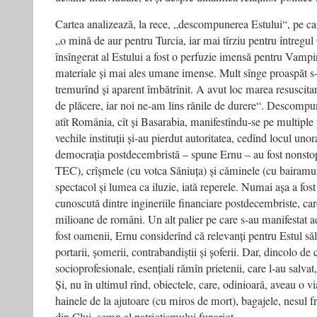
Cartea analizează, la rece, „descompunerea Estului“, pe ca
„o mină de aur pentru Turcia, iar mai tîrziu pentru întregu
însîngerat al Estului a fost o perfuzie imensă pentru Vampir
materiale și mai ales umane imense. Mult sînge proaspăt s-
tremurînd și aparent îmbătrînit. A avut loc marea resuscita
de plăcere, iar noi ne-am lins rănile de durere“. Descompun
atît România, cît și Basarabia, manifestîndu-se pe multiple 
vechile instituții și-au pierdut autoritatea, cedînd locul un
democrația postdecembristă – spune Ernu – au fost nonstop
TEC), crîșmele (cu votca Săniuța) și căminele (cu bairamu
spectacol și lumea ca iluzie, iată reperele. Numai așa a fost
cunoscută dintre ingineriile financiare postdecembriste, care
milioane de români. Un alt palier pe care s-au manifestat a
fost oamenii, Ernu considerînd că relevanți pentru Estul săl
portarii, șomerii, contrabandiștii și șoferii. Dar, dincolo de 
socioprofesionale, esențiali rămîn prietenii, care l-au salvat
Și, nu în ultimul rînd, obiectele, care, odinioară, aveau o v
hainele de la ajutoare (cu miros de mort), bagajele, nesul fr