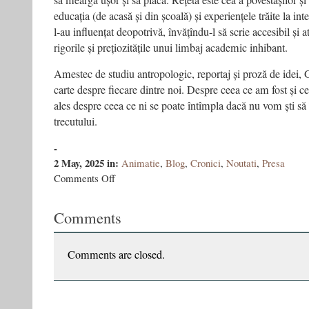
să meargă ușor și să placă. Rețeta este cea a povestașilor și
educația (de acasă și din școală) și experiențele trăite la int
l-au influențat deopotrivă, învățîndu-l să scrie accesibil și a
rigorile și prețiozitățile unui limbaj academic inhibant.
Amestec de studiu antropologic, reportaj și proză de idei, 
carte despre fiecare dintre noi. Despre ceea ce am fost și 
ales despre ceea ce ni se poate întîmpla dacă nu vom ști să 
trecutului.
-
2 May, 2025
in:
Animatie
,
Blog
,
Cronici
,
Noutati
,
Presa
on
Comments Off
Lecțiile
trecutului:
Comments
de
la
generația
de
Comments are closed.
sacrificiu
la
generația
canibală