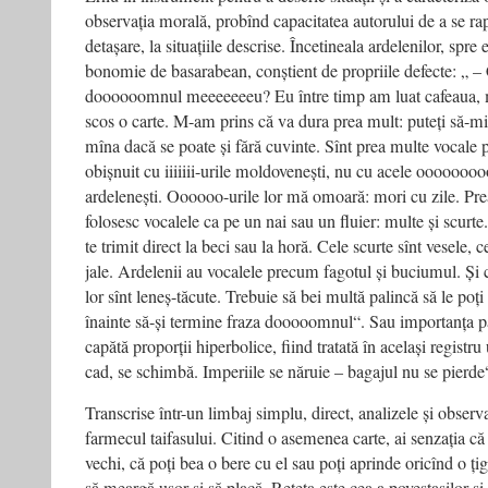
observația morală, probînd capacitatea autorului de a se rap
detașare, la situațiile descrise. Încetineala ardelenilor, spre
bonomie de basarabean, conștient de propriile defecte: „ 
doooooomnul meeeeeeeu? Eu între timp am luat cafeaua, m
scos o carte. M-am prins că va dura prea mult: puteți să-mi 
mîna dacă se poate și fără cuvinte. Sînt prea multe vocale
obișnuit cu iiiiiii-urile moldovenești, nu cu acele ooooo
ardelenești. Oooooo-urile lor mă omoară: mori cu zile. Pr
folosesc vocalele ca pe un nai sau un fluier: multe și scurte
te trimit direct la beci sau la horă. Cele scurte sînt vesele, c
jale. Ardelenii au vocalele precum fagotul și buciumul. Și c
lor sînt leneș-tăcute. Trebuie să bei multă palincă să le poți
înainte să-și termine fraza dooooomnul“. Sau importanța p
capătă proporții hiperbolice, fiind tratată în același registr
cad, se schimbă. Imperiile se năruie – bagajul nu se pierde
Transcrise într-un limbaj simplu, direct, analizele și observ
farmecul taifasului. Citind o asemenea carte, ai senzația că
vechi, că poți bea o bere cu el sau poți aprinde oricînd o țig