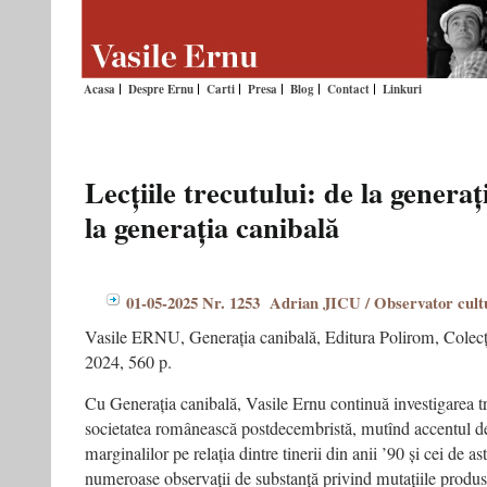
Acasa
Despre Ernu
Carti
Presa
Blog
Contact
Linkuri
Lecțiile trecutului: de la generaț
la generația canibală
01-05-2025 Nr. 1253 Adrian JICU / Observator cult
Vasile ERNU, Generația canibală, Editura Polirom, Colecți
2024, 560 p.
Cu Generația canibală, Vasile Ernu continuă investigarea t
societatea românească postdecembristă, mutînd accentul d
marginalilor pe relația dintre tinerii din anii ’90 și cei de ast
numeroase observații de substanță privind mutațiile produse