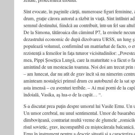
zeitate, protectoarea tribului.
Sînt evocate, în paginile cărții, numeroase figuri feminine,
drum, grație cărora autorul a răzbit în viață. Sînt întîlniri a
semnul destinului, fiindcă au contribuit, într-un fel sau altu
De la Simona, tătăroaica din căminul P7, la eroinele necun
dezastrului economic de după dizolvarea URSS, un lung ș
populează volumul, confirmînd un matriarhat de facto, o ex
rezistență a femeilor în fața tuturor vicisitudinilor: „Povest
mea, Pippi Șosețica Lungă, care la maturitate s-a făcut o fa
amintind de un mesteacăn toamna. Noi doi am trecut prin 
– am lunecat, dar nu atît de grav încît să nu nimerim centr
aminteam nostalgici primul drum cu autobuzul de la sat s
asta imensă – cu aventuri teribile. – Ai mai porni de la capă
îndoială, Vasika, aș lua-o de la capăt… “.
S-a discutat prea puțin despre umorul lui Vasile Ernu. Un 
Un umor cerebral, nu unul sentimental. Umor de basarabea
dîmbovițeană, contrariat multă vreme de glumele „romicilor“
rîsul sovietic, grav, incompatibil cu miștocăreala balcanic
Ernu în instrument pentru a descrie situații și a caracteriza