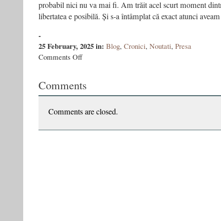
probabil nici nu va mai fi. Am trăit acel scurt moment din
libertatea e posibilă. Și s-a întâmplat că exact atunci aveam
-
25 February, 2025
in:
Blog
,
Cronici
,
Noutati
,
Presa
on
Comments Off
Cartea
celei
Comments
mai
libere
epoci
din
Comments are closed.
istorie
–
Generația
canibală,
de
Vasile
Ernu