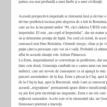
partea cea mai profundă a unei limbi și a unei civilizații.
Această perspectivă imperială se răstoarnă însă și devine o 
devine periferică tocmai prin alegerea de a trăi în România,
care au loc la începutul anilor ’90, căci căderea URSS este ș
imperiului. El este „un copil al Imperiului”, dar un matur al
să-și determine poziția de luptă. Nu cred că există, în ace
cunoască mai bine România. Oriunde merge, chiar și pe vâr
puțin câteva persoane care vor să-l vadă. Probabil că ultimu
aflat în această situație este Adrian Păunescu.
La Ernu, imperialismul se convertește în periferism, dar me
între cele două. Generația canibală nu e cartea unui om imed
indirect, care are nevoie de cunoaștere ca să ajungă la sin
parcurs asemănător: de la Iași, Ernu a plecat la Cluj, apoi 
de la Cluj la Iași, apoi la București, unde l-am și cunoscut
această „migrațiune” permanentă apare dintr-o insuficiență
eu am fost prin excelență un singuratic, Ernu e un om care 
mijlocul oamenilor. Acolo este el în elementul său, iar Gene
frumoasei prietenii a tinereții.