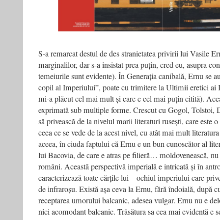
S-a remarcat destul de des stranietatea privirii lui Vasile E
marginalilor, dar s-a insistat prea puțin, cred eu, asupra con
temeiurile sunt evidente). În Generația canibală, Ernu se 
copil al Imperiului”, poate cu trimitere la Ultimii eretici ai
mi-a plăcut cel mai mult și care e cel mai puțin citită). Ace
exprimată sub multiple forme. Crescut cu Gogol, Tolstoi, D
să privească de la nivelul marii literaturi rusești, care este o
ceea ce se vede de la acest nivel, cu atât mai mult literatu
aceea, în ciuda faptului că Ernu e un bun cunoscător al lite
lui Bacovia, de care e atras pe filieră… moldovenească, nu 
români. Această perspectivă imperială e intricată și în ant
caracterizează toate cărțile lui – ochiul imperiului care priveș
de infraroșu. Există așa ceva la Ernu, fără îndoială, după cu
receptarea umorului balcanic, adesea vulgar. Ernu nu e de
nici acomodant balcanic. Trăsătura sa cea mai evidentă e se