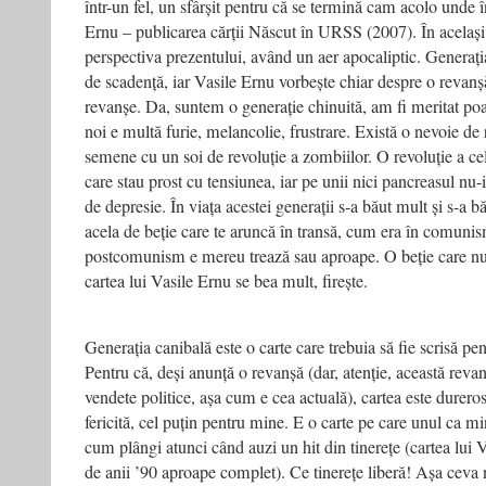
într-un fel, un sfârșit pentru că se termină cam acolo unde î
Ernu – publicarea cărții Născut în URSS (2007). În același 
perspectiva prezentului, având un aer apocaliptic. Generația
de scadență, iar Vasile Ernu vorbește chiar despre o revan
revanșe. Da, suntem o generație chinuită, am fi meritat poa
noi e multă furie, melancolie, frustrare. Există o nevoie de
semene cu un soi de revoluție a zombiilor. O revoluție a celo
care stau prost cu tensiunea, iar pe unii nici pancreasul nu
de depresie. În viața acestei generații s-a băut mult și s-a b
acela de beție care te aruncă în transă, cum era în comunis
postcomunism e mereu trează sau aproape. O beție care nu î
cartea lui Vasile Ernu se bea mult, firește.
Generația canibală este o carte care trebuia să fie scrisă pen
Pentru că, deși anunță o revanșă (dar, atenție, această reva
vendete politice, așa cum e cea actuală), cartea este durero
fericită, cel puțin pentru mine. E o carte pe care unul ca mi
cum plângi atunci când auzi un hit din tinerețe (cartea lui V
de anii ’90 aproape complet). Ce tinerețe liberă! Așa ceva 