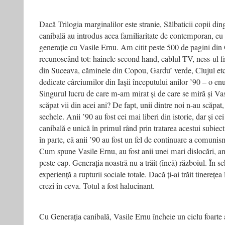
Dacă Trilogia marginalilor este stranie, Sălbaticii copii di
canibală au introdus acea familiaritate de contemporan, eu 
generație cu Vasile Ernu. Am citit peste 500 de pagini din 
recunoscând tot: hainele second hand, cablul TV, ness-ul fr
din Suceava, căminele din Copou, Gardu’ verde, Clujul et
dedicate cârciumilor din Iașii începutului anilor ’90 – o e
Singurul lucru de care m-am mirat și de care se miră și V
scăpat vii din acei ani? De fapt, unii dintre noi n-au scăpat,
sechele. Anii ’90 au fost cei mai liberi din istorie, dar și ce
canibală e unică în primul rând prin tratarea acestui subiect
în parte, că anii ’90 au fost un fel de continuare a comuni
Cum spune Vasile Ernu, au fost anii unei mari dislocări, anii
peste cap. Generația noastră nu a trăit (încă) războiul. În sc
experiență a rupturii sociale totale. Dacă ți-ai trăit tinerețea
crezi în ceva. Totul a fost halucinant.
Cu Generația canibală, Vasile Ernu încheie un ciclu foarte