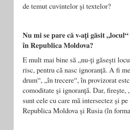
de temut cuvintelor și textelor?
Nu mi se pare că v-ați găsit „locul“ 
în Republica Moldova?
E mult mai bine să „nu-ți găsești loc
risc, pentru că nasc ignoranță. A fi me
drum“, „în trecere“, în provizorat estc
comoditate și ignoranță. Dar, firește,
sunt cele cu care mă intersectez și p
Republica Moldova și Rusia (în forma 