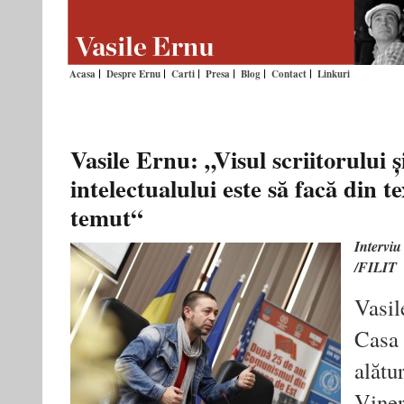
Acasa
Despre Ernu
Carti
Presa
Blog
Contact
Linkuri
Vasile Ernu: „Visul scriitorului și
intelectualului este să facă din te
temut“
Interviu
/FILIT
Vasil
Casa 
alătu
Viner