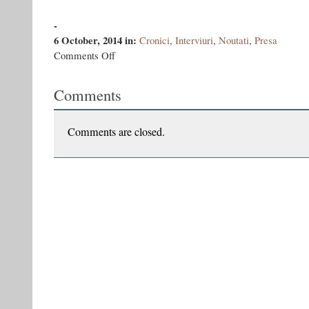
-
6 October, 2014
in:
Cronici
,
Interviuri
,
Noutati
,
Presa
on
Comments Off
Vasile
Ernu:
Comments
„Visul
scriitorului
și
al
Comments are closed.
intelectualului
este
să
facă
din
text
o
forță
de
temut“