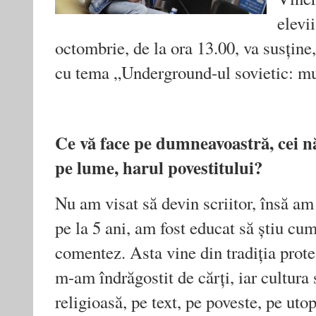
elevi
octombrie, de la ora 13.00, va susține
cu tema „Underground-ul sovietic: mu
Ce vă face pe dumneavoastră, cei nă
pe lume, harul povestitului?
Nu am visat să devin scriitor, însă am 
pe la 5 ani, am fost educat să știu cum
comentez. Asta vine din tradiția prote
m-am îndrăgostit de cărți, iar cultura s
religioasă, pe text, pe poveste, pe ut