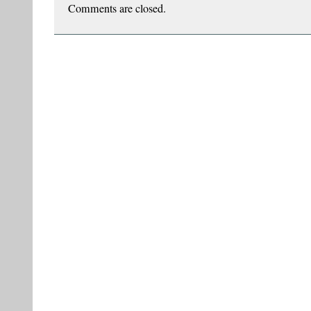
în
Comments are closed.
vitrina Cărturești
Carusel