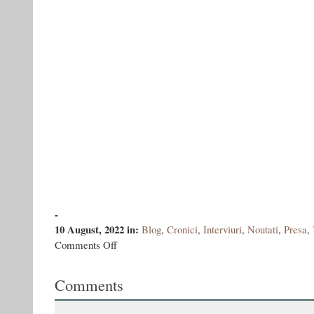
-
10 August, 2022
in:
Blog
,
Cronici
,
Interviuri
,
Noutati
,
Presa
,
on
Comments Off
Vasile
Ernu
Comments
este
invitatul
lunii