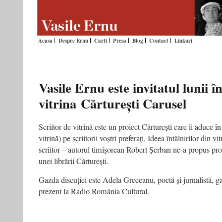
Acasa
Despre Ernu
Carti
Presa
Blog
Contact
Linkuri
Vasile Ernu este invitatul lunii î
vitrina Cărturești Carusel
Scriitor de vitrină este un proiect Cărturești care îi aduce în c
vitrină) pe scriitorii voștri preferați. Ideea întâlnirilor din vi
scriitor – autorul timișorean Robert Șerban ne-a propus proie
unei librării Cărturești.
Gazda discuției este Adela Greceanu, poetă și jurnalistă, 
prezent la Radio România Cultural.