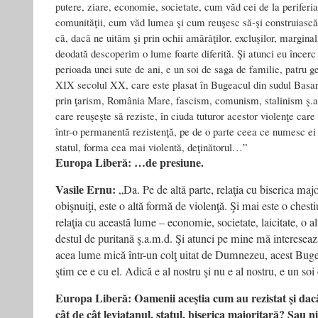
putere, ziare, economie, societate, cum văd cei de la periferia 
comunităţii, cum văd lumea şi cum reuşesc să-şi construiască
că, dacă ne uităm şi prin ochii amărâţilor, excluşilor, marginal
deodată descoperim o lume foarte diferită. Şi atunci eu încerc
perioada unei sute de ani, e un soi de saga de familie, patru gen
XIX secolul XX, care este plasat în Bugeacul din sudul Basara
prin ţarism, România Mare, fascism, comunism, stalinism ş.a
care reuşeşte să reziste, în ciuda tuturor acestor violenţe care 
într-o permanentă rezistenţă, pe de o parte ceea ce numesc ei 
statul, forma cea mai violentă, deţinătorul…”
Europa Liberă: …de presiune.
Vasile Ernu:
„Da. Pe de altă parte, relaţia cu biserica maj
obişnuiţi, este o altă formă de violenţă. Şi mai este o chest
relaţia cu această lume – economie, societate, laicitate, o al
destul de puritană ş.a.m.d. Şi atunci pe mine mă interese
acea lume mică într-un colţ uitat de Dumnezeu, acest Buge
ştim ce e cu el. Adică e al nostru şi nu e al nostru, e un soi
Europa Liberă: Oamenii aceştia cum au rezistat şi dacă
cât de cât leviatanul, statul, biserica majoritară? Sau n