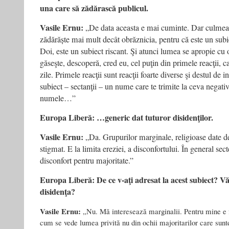
una care să zădărască publicul.
Vasile Ernu:
„De data aceasta e mai cuminte. Dar culmea
zădărăște mai mult decât obrăznicia, pentru că este un subi
Doi, este un subiect riscant. Şi atunci lumea se apropie cu 
găseşte, descoperă, cred eu, cel puţin din primele reacţii, c
zile. Primele reacţii sunt reacţii foarte diverse şi destul de 
subiect – sectanţii – un nume care te trimite la ceva negativ
numele…”
Europa Liberă: …generic dat tuturor disidenţilor.
Vasile Ernu:
„Da. Grupurilor marginale, religioase date de
stigmat. E la limita ereziei, a disconfortului. În general sec
disconfort pentru majoritate.”
Europa Liberă: De ce v-aţi adresat la acest subiect? Vă
disidenţa?
Vasile Ernu:
„Nu. Mă interesează marginalii. Pentru mine e f
cum se vede lumea privită nu din ochii majoritarilor care sunt