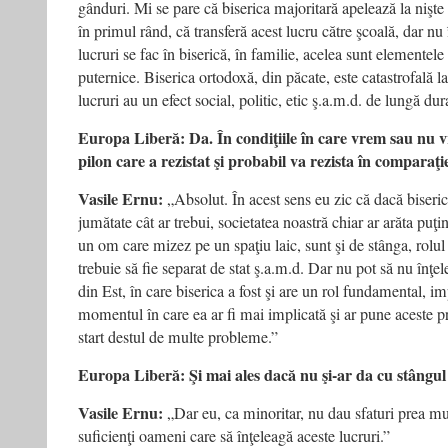
gânduri. Mi se pare că biserica majoritară apelează la nişte 
în primul rând, că transferă acest lucru către şcoală, dar n
lucruri se fac în biserică, în familie, acelea sunt elementel
puternice. Biserica ortodoxă, din păcate, este catastrofală la
lucruri au un efect social, politic, etic ş.a.m.d. de lungă d
Europa Liberă: Da. În condiţiile în care vrem sau nu v
pilon care a rezistat şi probabil va rezista în comparaţie 
Vasile Ernu:
„Absolut. În acest sens eu zic că dacă biseric
jumătate cât ar trebui, societatea noastră chiar ar arăta puţ
un om care mizez pe un spaţiu laic, sunt şi de stânga, rolul b
trebuie să fie separat de stat ş.a.m.d. Dar nu pot să nu înţel
din Est, în care biserica a fost şi are un rol fundamental, im
momentul în care ea ar fi mai implicată şi ar pune aceste p
start destul de multe probleme.”
Europa Liberă: Şi mai ales dacă nu şi-ar da cu stângul 
Vasile Ernu:
„Dar eu, ca minoritar, nu dau sfaturi prea mul
suficienţi oameni care să înţeleagă aceste lucruri.”