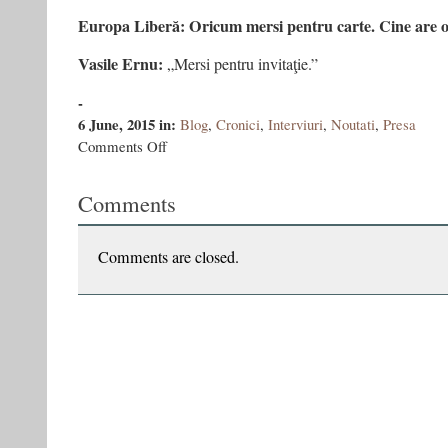
Europa Liberă: Oricum mersi pentru carte. Cine are o
Vasile Ernu:
„Mersi pentru invitaţie.”
-
6 June, 2015
in:
Blog
,
Cronici
,
Interviuri
,
Noutati
,
Presa
on
Comments Off
Vasile
Ernu:
Comments
„Dacă
ne
uităm
şi
Comments are closed.
prin
ochii
amărâţilor,
excluşilor,
marginalilor,
deodată
descoperim
o
lume
foarte