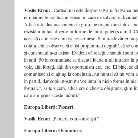
Vasile Ernu:
„Cartea mai este despre salvare. Salvarea pe
eminamente politică în sensul în care ne salvăm individual
Adică întotdeauna suntem în grup, ne organizăm într-o an
rezistăm în faţa diverselor forme de lumi, puteri ş.a.m.d. 
această carte este cum îşi construiesc. Şi într-adevăr ei nu-
contra, chiar observi că ei îşi propun mai degrabă să se c
şi cum statul n-ar exista. Evident că reacţiile statului sunt 
în anii ’50 în comunitate se discută foarte mult intrarea în 
voie, alţii forţaţi, alţii din oportunism etc., etc. Ei bine, se 
comunitate şi ei ajung la concluzia „nu numai că nu vom a
în partid, dar copiii noştri nu vor intra în nicio formă în nic
formale”, să le zicem, adică era o chestie obişnuită, ştim foa
care am prins aceste lucruri.”
Europa Liberă: Pioneri.
Vasile Ernu:
„Pioneri, comsomolişti.”
Europa Liberă: Octombrei.