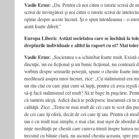
Vasile Ernu:
„Da. Pentru că noi citim o istorie scrisă de ma
scrisă de învingători şi noi citim o istorie scrisă de intelec
opinie despre aceste lucruri. Şi o spun întotdeauna – o istor
arată foarte diferit.”
Europa Liberă: Astăzi societatea care se închină la toler
drepturile individuale e altfel în raport cu ei? Mai tole
Vasile Ernu:
„Societatea s-a schimbat foarte mult. Există o
discuţie, un eu ficţional şi un bunic ficţional, nu contează d
vorbim despre sensurile poveştii, spune o chestie foarte int
meditează asupra unor lucruri, zice: „Cu stalinismul era m
un rău clar cu care ştiai cum să lupţi, pentru că avea reguli
să-ţi facă stalinismul cel mult? Să te bage în puşcărie. Pen
că suntem aleşii. Adică dacă te pedepsesc înseamnă că tu e
calităţii. Zice: „Teme-te mai mult de cei care te scot din puş
de cei care îţi oferă, decât de cei care îţi iau. Pentru că mod
iau e cu mult mai simplu, e mai clar, mai uşor de abordat de
nişte meditaţii pe chestii care cumva trimit înspre lumea n
trecutul cu bătaie clară, nu ascund chestia aceasta, spre pre