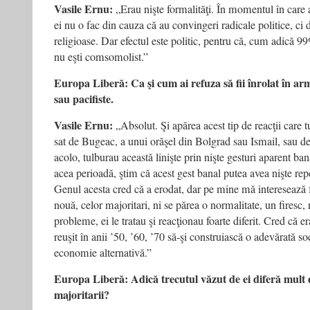
Vasile Ernu:
„Erau nişte formalităţi. În momentul în care
ei nu o fac din cauza că au convingeri radicale politice, ci
religioase. Dar efectul este politic, pentru că, cum adică 9
nu eşti comsomolist.”
Europa Liberă: Ca şi cum ai refuza să fii înrolat în ar
sau pacifiste.
Vasile Ernu:
„Absolut. Şi apărea acest tip de reacţii care
sat de Bugeac, a unui orăşel din Bolgrad sau Ismail, sau d
acolo, tulburau această linişte prin nişte gesturi aparent ban
acea perioadă, ştim că acest gest banal putea avea nişte rep
Genul acesta cred că a erodat, dar pe mine mă interesează 
nouă, celor majoritari, ni se părea o normalitate, un firesc
probleme, ei le tratau şi reacţionau foarte diferit. Cred că er
reuşit în anii ’50, ’60, ’70 să-şi construiască o adevărată soc
economie alternativă.”
Europa Liberă: Adică trecutul văzut de ei diferă mult d
majoritarii?