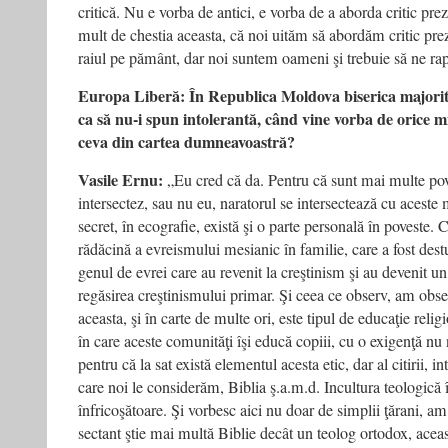
critică. Nu e vorba de antici, e vorba de a aborda critic pr
mult de chestia aceasta, că noi uităm să abordăm critic preze
raiul pe pământ, dar noi suntem oameni şi trebuie să ne rap
Europa Liberă: În Republica Moldova biserica majorita
ca să nu-i spun intolerantă, când vine vorba de orice m
ceva din cartea dumneavoastră?
Vasile Ernu:
„Eu cred că da. Pentru că sunt mai multe pov
intersectez, sau nu eu, naratorul se intersectează cu aces
secret, în ecografie, există şi o parte personală în poveste.
rădăcină a evreismului mesianic în familie, care a fost dest
genul de evrei care au revenit la creştinism şi au devenit un 
regăsirea creştinismului primar. Şi ceea ce observ, am obse
aceasta, şi în carte de multe ori, este tipul de educaţie reli
în care aceste comunităţi îşi educă copiii, cu o exigenţă nu 
pentru că la sat există elementul acesta etic, dar al citirii, in
care noi le considerăm, Biblia ş.a.m.d. Incultura teologică
înfricoşătoare. Şi vorbesc aici nu doar de simplii ţărani, am
sectant ştie mai multă Biblie decât un teolog ortodox, acea