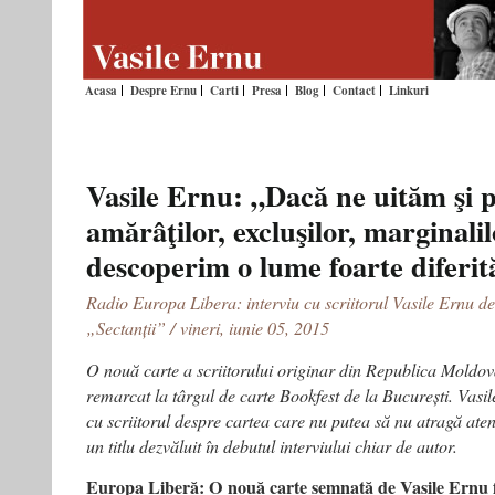
Acasa
Despre Ernu
Carti
Presa
Blog
Contact
Linkuri
Vasile Ernu: „Dacă ne uităm şi p
amărâţilor, excluşilor, marginali
descoperim o lume foarte diferit
Radio Europa Libera: interviu cu scriitorul Vasile Ernu d
„Sectanții” / vineri, iunie 05, 2015
O nouă carte a scriitorului originar din Republica Moldov
remarcat la târgul de carte Bookfest de la București. Vasi
cu scriitorul despre cartea care nu putea să nu atragă atenț
un titlu dezvăluit în debutul interviului chiar de autor.
Europa Liberă: O nouă carte semnată de Vasile Ernu fir