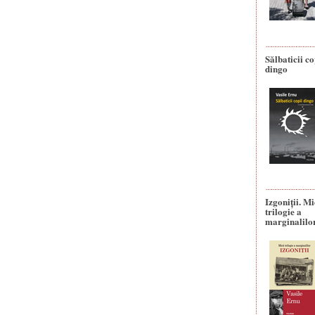
Sălbaticii co
dingo
Izgoniții. M
trilogie a
marginalilo