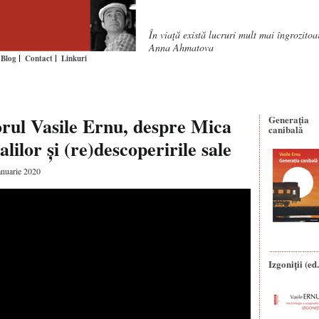
În viaţă există lucruri mult mai îngrozito
Anna Ahmatova
Blog
Contact
Linkuri
orul Vasile Ernu, despre Mica
Generaţia
canibală
alilor și (re)descoperirile sale
anuarie 2020
Izgoniții (ed.