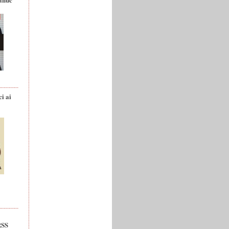
ci ai
RSS