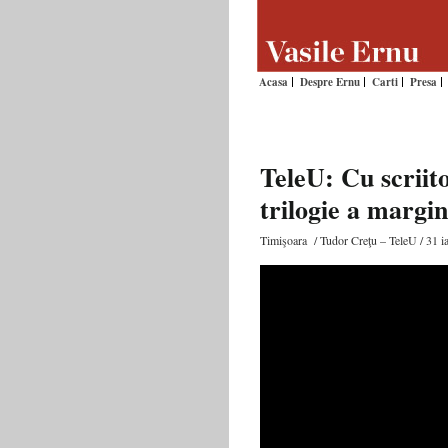
Acasa
Despre Ernu
Carti
Presa
TeleU: Cu scriit
trilogie a margin
Timişoara / Tudor Creţu – TeleU / 31 i