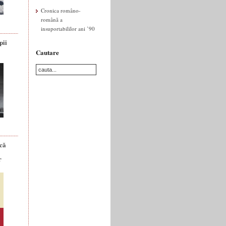
Cronica româno-
română a
insuportabililor ani ’90
pii
Cautare
ică
r