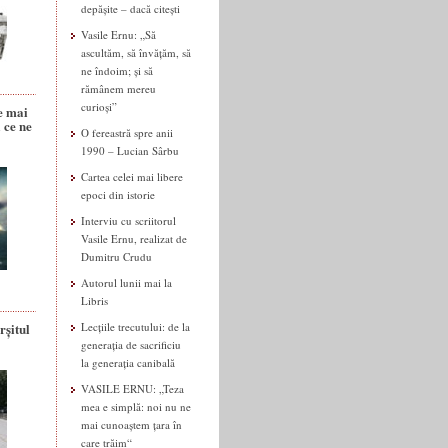
depășite – dacă citești
Vasile Ernu: „Să
ascultăm, să învățăm, să
ne îndoim; și să
rămânem mereu
curioși”
e mai
 ce ne
O fereastră spre anii
1990 – Lucian Sârbu
Cartea celei mai libere
epoci din istorie
Interviu cu scriitorul
Vasile Ernu, realizat de
Dumitru Crudu
Autorul lunii mai la
Libris
rșitul
Lecțiile trecutului: de la
generația de sacrificiu
la generația canibală
VASILE ERNU: „Teza
mea e simplă: noi nu ne
mai cunoaștem țara în
care trăim“