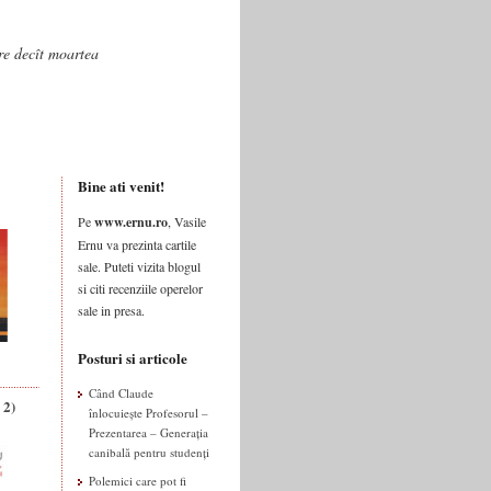
are decît moartea
Bine ati venit!
Pe
www.ernu.ro
, Vasile
Ernu va prezinta cartile
sale. Puteti vizita blogul
si citi recenziile operelor
sale in presa.
Posturi si articole
Când Claude
 2)
înlocuiește Profesorul –
Prezentarea – Generația
canibală pentru studenți
Polemici care pot fi