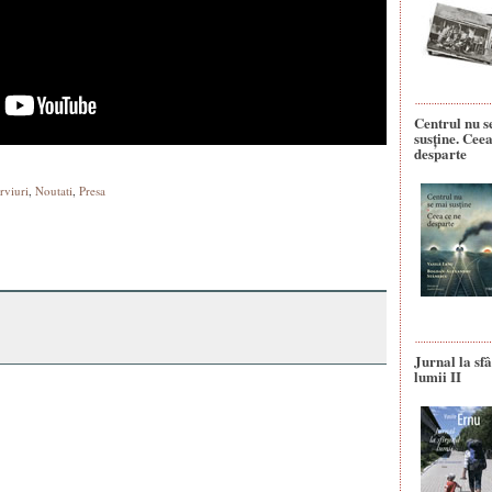
Centrul nu s
susține. Ceea
desparte
rviuri
,
Noutati
,
Presa
Jurnal la sfâ
lumii II