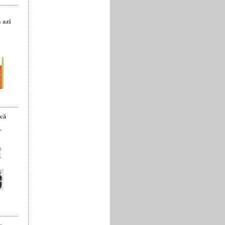
a
 azi
ică
r
e