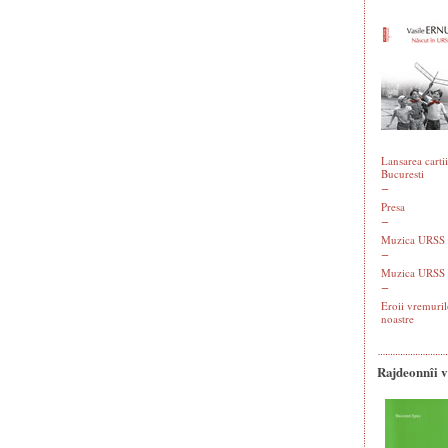
Lansarea cartii
Bucuresti
Presa
Muzica URSS -
Muzica URSS 
Eroii vremuril
noastre
Rajdeonnîi 