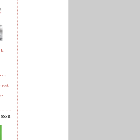
 la
 copii
- rock
or
v SSSR