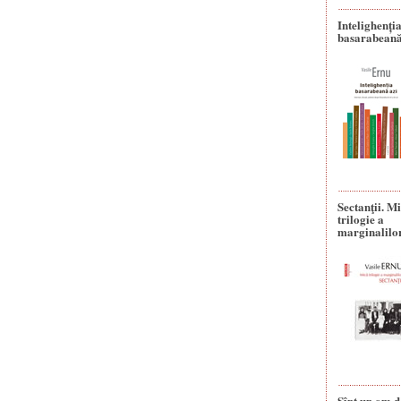
Intelighenți
basarabeană
Sectanţii. M
trilogie a
marginalilo
Sînt un om d