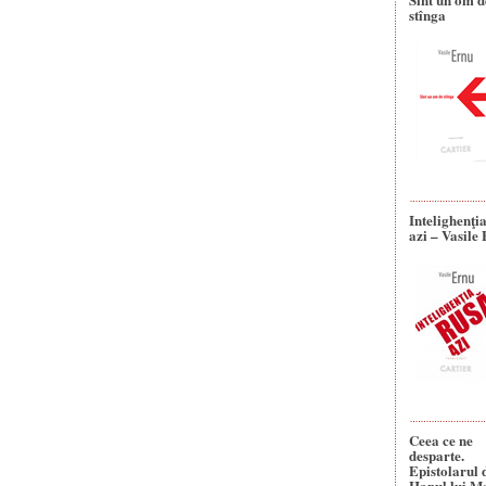
stînga
Intelighenţi
azi – Vasile
Ceea ce ne
desparte.
Epistolarul 
Hanul lui M