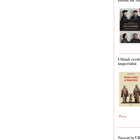
Ultimii ereti
imperiului
Presa
Nascut in U