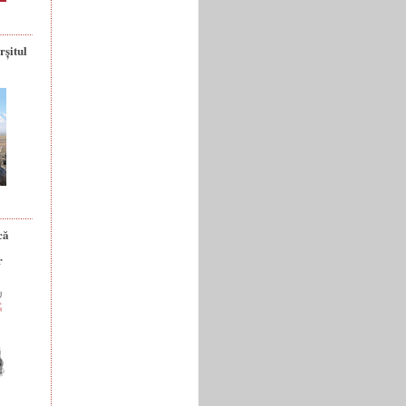
rșitul
că
r