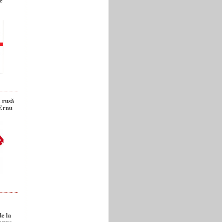
a rusă
 Ernu
de la
anuc