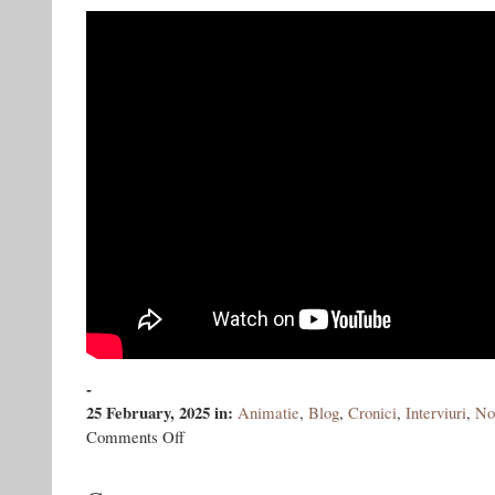
-
25 February, 2025
in:
Animatie
,
Blog
,
Cronici
,
Interviuri
,
No
on
Comments Off
CE-
AI
MAI