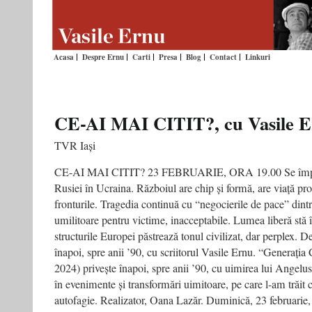
Acasa
Despre Ernu
Carti
Presa
Blog
Contact
Linkuri
CE-AI MAI CITIT?, cu Vasile 
TVR Iași
CE-AI MAI CITIT? 23 FEBRUARIE, ORA 19.00 Se împline
Rusiei în Ucraina. Războiul are chip și formă, are viață pro
fronturile. Tragedia continuă cu “negocierile de pace” dintr
umilitoare pentru victime, inacceptabile. Lumea liberă stă în
structurile Europei păstrează tonul civilizat, dar perplex. 
înapoi, spre anii ’90, cu scriitorul Vasile Ernu. “Generați
2024) privește înapoi, spre anii ’90, cu uimirea lui Angel
în evenimente și transformări uimitoare, pe care l-am trăit c
autofagie. Realizator, Oana Lazăr. Duminică, 23 februarie,