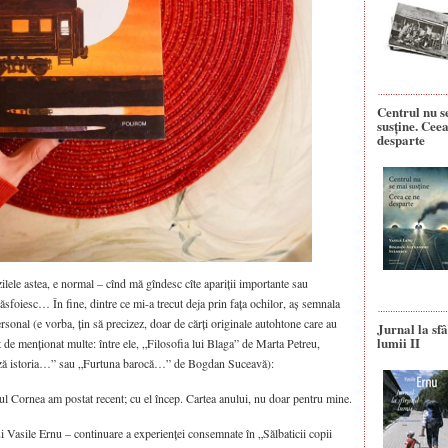
Centrul nu s
susține. Ceea
desparte
ilele astea, e normal – cînd mă gîndesc cîte apariții importante sau
ăsfoiesc… În fine, dintre ce mi-a trecut deja prin fața ochilor, aș semnala
ersonal (e vorba, țin să precizez, doar de cărți originale autohtone care au
Jurnal la sfâ
lumii II
ost de menționat multe: între ele, „Filosofia lui Blaga” de Marta Petreu,
ază istoria…” sau „Furtuna barocă…” de Bogdan Suceavă):
l Cornea am postat recent; cu el încep. Cartea anului, nu doar pentru mine.
ui Vasile Ernu – continuare a experienței consemnate în „Sălbaticii copii