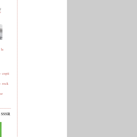
 la
 copii
- rock
or
v SSSR