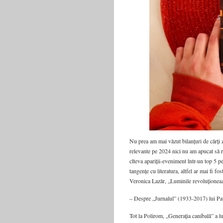
Nu prea am mai văzut bilanțuri de cărți z
relevante pe 2024 nici nu am apucat să r
cîteva apariții-eveniment într-un top 5 p
tangențe cu literatura, altfel ar mai fi f
Veronica Lazăr,
„Luminile revoluțione
– Despre „Jurnalul” (1933-2017) lui Pau
Tot la Polirom, „Generația canibală” a l