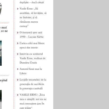
depășite – dacă citești
Vasile Ernu: „Să
ascultăm, să învățăm, să
ne îndoim; și să
rămânem mereu
curioși”
e mai
 ce ne
O fereastră spre anii
1990 – Lucian Sârbu
Cartea celei mai libere
epoci din istorie
Interviu cu scriitorul
Vasile Ernu, realizat de
Dumitru Crudu
Autorul lunii mai la
Libris
rșitul
Lecțiile trecutului: de la
generația de sacrificiu
la generația canibală
VASILE ERNU: „Teza
mea e simplă: noi nu ne
mai cunoaștem țara în
care trăim“