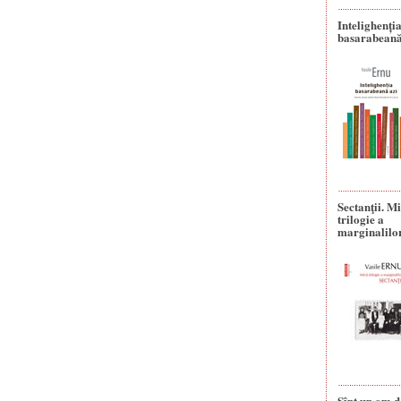
Intelighenți
basarabeană
Sectanţii. M
trilogie a
marginalilo
Sînt un om d