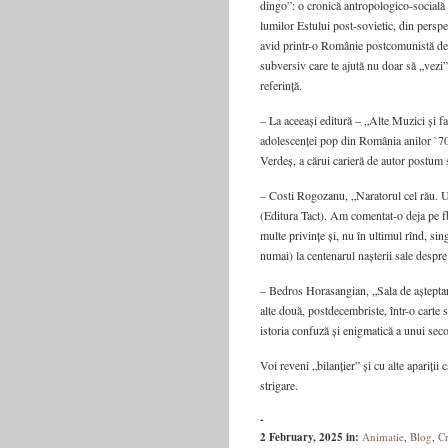
dingo”: o cronică antropologico-socială (ș
lumilor Estului post-sovietic, din perspe
avid printr-o Românie postcomunistă deopo
subversiv care te ajută nu doar să „vezi”,
referință.
– La aceeași editură – „Alte Muzici și f
adolescenței pop din România anilor `70. 
Verdeș, a cărui carieră de autor postum 
– Costi Rogozanu, „Naratorul cel rău. 
(Editura Tact). Am comentat-o deja pe fb 
multe privințe și, nu în ultimul rînd, sin
numai) la centenarul nașterii sale despre 
– Bedros Horasangian, „Sala de aștepta
alte două, postdecembriste, într-o carte s
istoria confuză și enigmatică a unui seco
Voi reveni „bilanțier” și cu alte apariții 
strigare.
-
2 February, 2025
in:
Animatie
,
Blog
,
Cr