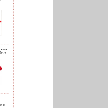
a rusă
 Ernu
de la
anuc