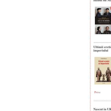
Ultimii ereti
imperiului
Presa
Nascut in U