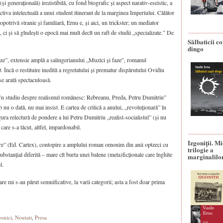
i generațională) irezistibilă, cu fond biografic și aspect narativ-eseistic, a
ctiva intelectuală a unui student itinerant de la marginea Imperiului. Călător
trivă stranie și familiară, Ernu e, și aici, un trickster; un mediator
 ci și să gîndești o epocă mai mult decît un raft de studii „specializate.” De
Sălbaticii co
dingo
aze”, extensie amplă a salingerianului „Muzici și faze”, romanul
Încă o restituire inedită a regretatului și prematur dispărutului Ovidiu
se arată spectaculoasă.
Un studiu despre realismul românesc: Rebreanu, Preda, Petru Dumitriu”
nu o dată, nu mai insist. E cartea de critică a anului, „revoluționară” în
gura relectură de pondere a lui Petru Dumitriu „realist-socialistul” (și nu
care s-a tăcut, altfel, impardonabil.
Izgoniții. M
re” (Ed. Cartex), contopire a amplului roman omonim din anii optzeci cu
trilogie a
ubstanțial diferită – mare cît burta unei balene (meta)ficționale care înghite
marginalilo
l.
care mi s-au părut semnificative, la varii categorii; asta a fost doar prima
onici
,
Noutati
,
Presa