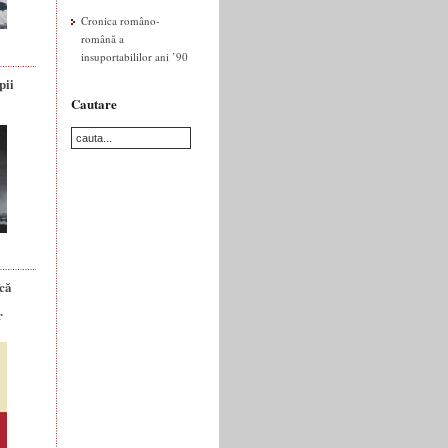
Cronica româno-
română a
insuportabililor ani ’90
pii
Cautare
ică
r