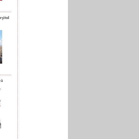
rșitul
că
r