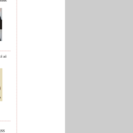
ci ai
RSS