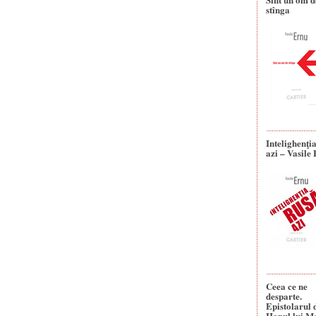
stînga
Intelighenţi
azi – Vasile
Ceea ce ne
desparte.
Epistolarul 
Hanul lui M