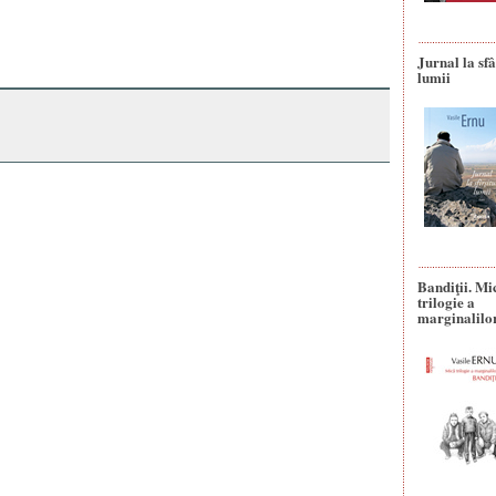
Jurnal la sfâ
lumii
Bandiţii. Mi
trilogie a
marginalilo