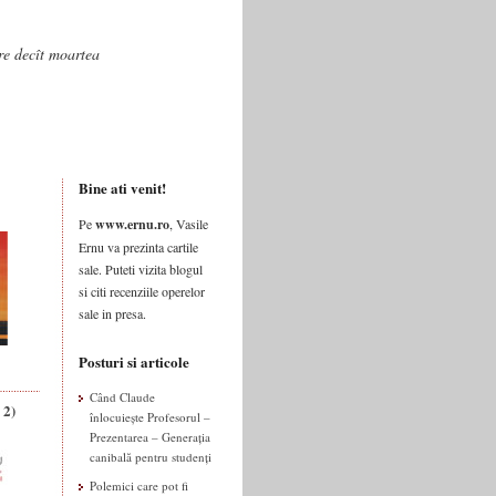
are decît moartea
Bine ati venit!
Pe
www.ernu.ro
, Vasile
Ernu va prezinta cartile
sale. Puteti vizita blogul
si citi recenziile operelor
sale in presa.
Posturi si articole
Când Claude
 2)
înlocuiește Profesorul –
Prezentarea – Generația
canibală pentru studenți
Polemici care pot fi