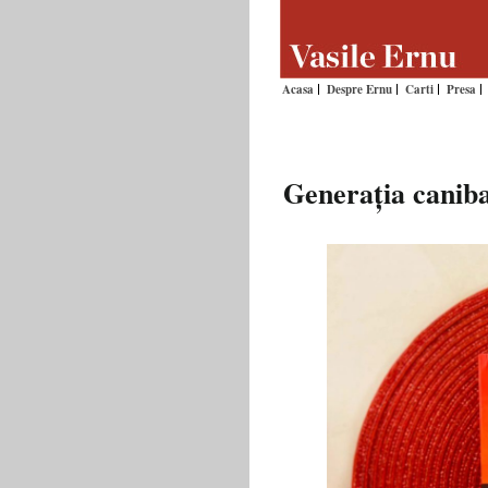
Acasa
Despre Ernu
Carti
Presa
Generația caniba