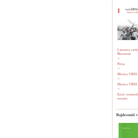
Lansarea cartii
Bucuresti
Presa
Muzica URSS -
Muzica URSS 
Eroii vremuril
noastre
Rajdeonnîi 