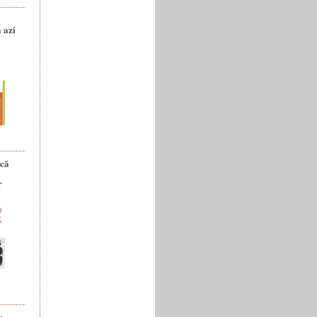
a
 azi
ică
r
e