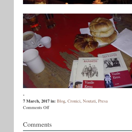
-
7 March, 2017
in:
Blog
,
Cronici
,
Noutati
,
Presa
on
Comments Off
Fotoreportaj:
Lansare
Comments
Bandiţii
la