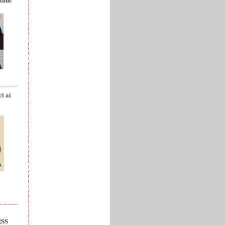
ci ai
RSS