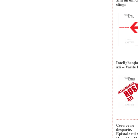
stînga
Intelighenţi
azi – Vasile
Ceea ce ne
desparte.
Epistolarul 
Hanul lui M