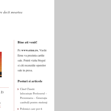
are decît moartea
Bine ati venit!
Pe
www.ernu.ro
, Vasile
Ernu va prezinta cartile
sale. Puteti vizita blogul
si citi recenziile operelor
sale in presa.
Posturi si articole
Când Claude
 2)
înlocuiește Profesorul –
Prezentarea – Generația
canibală pentru studenți
Polemici care pot fi