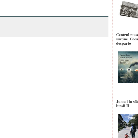
Centrul nu s
susține. Ceea
desparte
Jurnal la sfâ
lumii II