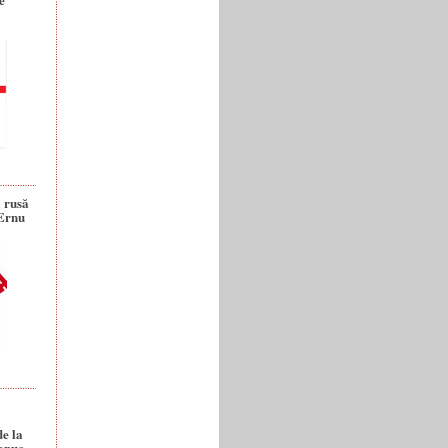
a rusă
 Ernu
de la
anuc