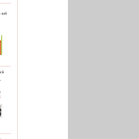
a
 azi
ică
r
e