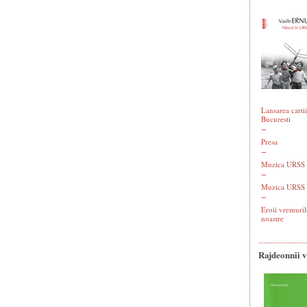
Lansarea cartii
Bucuresti
Presa
Muzica URSS -
Muzica URSS 
Eroii vremuril
noastre
Rajdeonnîi 