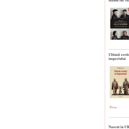
Ultimii ereti
imperiului
Presa
Nascut in U