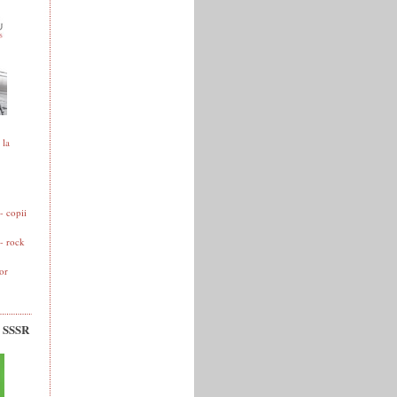
 la
 copii
- rock
or
v SSSR