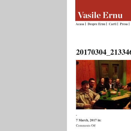
Acasa
Despre Ernu
Carti
Presa
20170304_21334
-
7 March, 2017
in:
on
Comments Off
20170304_213346