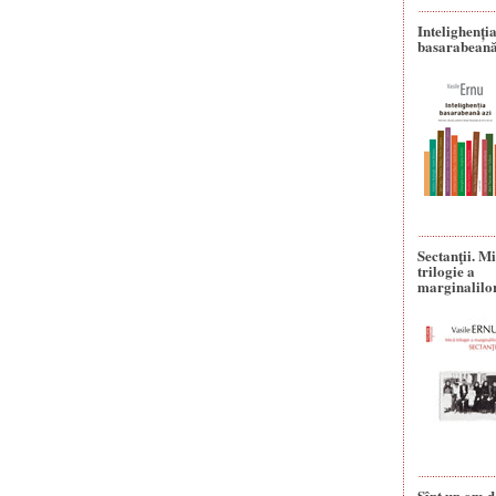
Intelighenți
basarabeană
Sectanţii. M
trilogie a
marginalilo
Sînt un om d