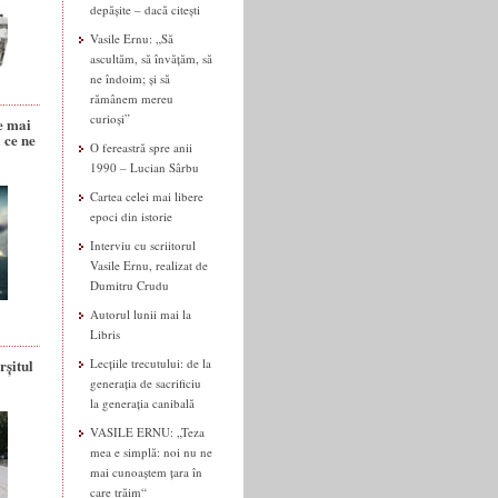
depășite – dacă citești
Vasile Ernu: „Să
ascultăm, să învățăm, să
ne îndoim; și să
rămânem mereu
curioși”
e mai
 ce ne
O fereastră spre anii
1990 – Lucian Sârbu
Cartea celei mai libere
epoci din istorie
Interviu cu scriitorul
Vasile Ernu, realizat de
Dumitru Crudu
Autorul lunii mai la
Libris
rșitul
Lecțiile trecutului: de la
generația de sacrificiu
la generația canibală
VASILE ERNU: „Teza
mea e simplă: noi nu ne
mai cunoaștem țara în
care trăim“