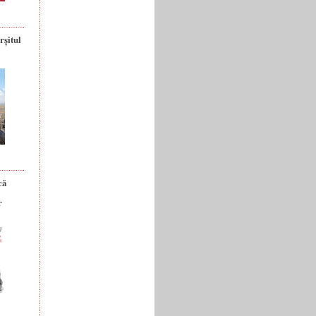
rșitul
că
r