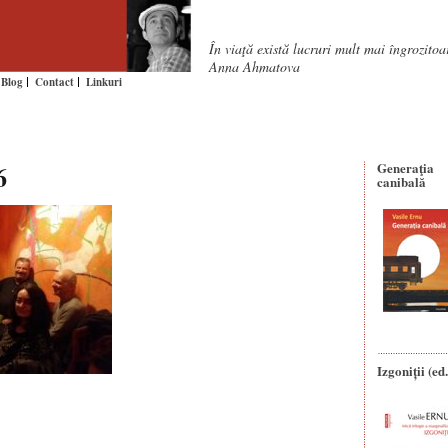
În viaţă există lucruri mult mai îngrozito
Anna Ahmatova
Blog
Contact
Linkuri
6
Generaţia
canibală
Izgoniții (ed.