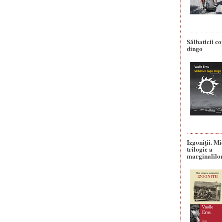
Sălbaticii co
dingo
Izgoniții. M
trilogie a
marginalilo