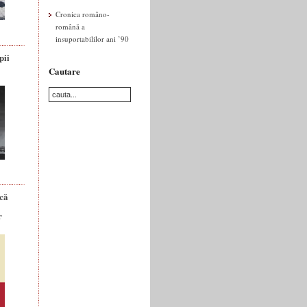
Cronica româno-
română a
insuportabililor ani ’90
pii
Cautare
ică
r