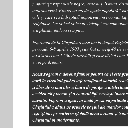
monarhişti ruşi (sutele negre) veneau şi băteau, distr
omorau evrei. Era ca un soi de „furie populară” care
cale şi care era îndreptată împotrvia unei comunităţi
religioase. De obicei obiectul violenţei era comunita
era plasată undeva compact.
Pogromul de la Chişinău a avut loc în timpul Paştelui
perioada 6-8 aprilie 1903 şi au fost omorîţi 49 de evre
au distrus cam 1.500 de prăvălii şi case lăsînd cam 2
evrei pe drumuri.
Acest Pogrom a devenit faimos pentru că el este p
intră în circuitul global informaţional datorită reacţi
şi liberale şi mai ales a luării de poziţie a intelectuali
occidentali precum şi a comunităţii evreieşti intern
cuvîntul Pogrom a ajuns în toată presa importantă a
Chişinăul a ajuns pe primele pagini ale marilor cot
Aşa îşi începe carierea globală acest termen şi ten
Chişinăul în modernitate.