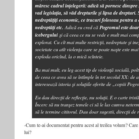
măresc cadrul înţelegerii: adică să pornesc dinspre
vad legislaţia, să văd drepturile şi lipsa de dreptur
nedreptăţiţi economic, ce trucuri foloseau pentru a
nedreptăţi etc.
Adică eu cred că
Pogromul este doar 
icebergului
şi că ceea ce nu se vede e mult mai comp
explorat. Cu cît mai multe restricţii, nedreptate şi ine
societate cu atît violenţa care se poate naşte este ma
exploda oricînd, la o mică scînteie.
Ba mai mult, eu leg acest tip de violenţă socială, pol
de ceea ce avea să se întîmple în tot secolul XX: de
interesează istoria şi soluţiile oferite de „copiii Pog
Eu dau direcţii de reflecţie, nu soluţii. E o carte trist
Încerc să nu tranşez temele ci să le las cumva netermi
să le termine cititorul. Dau doar sugestii, direcţii de r
-Cum te-ai documentat pentru acest al treilea volum? Care 
lui?