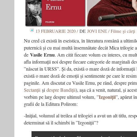
13 FEBRUARIE 2020 /
DE
JOVI ENE / Filme şi cărţi
Nu cred că există în eseistica, în literatura română a ultimil
puternică și cu mai multă însemnătate decât Mica trilogie 
Vasile
Ernu
de
. Am citit fiecare volum cu interes, cu mult
afla informații noi despre fiecare categorie de marginali de
”născut în URSS”. Și da, există o mare doză de informații
există o mare doză de emoții și sentimente pe care le resi
paginile. Am discutat cu Vasile Ernu, pe rând, despre pri
Sectanții
și
despre Bandiții
), așa că a venit, natural, și acest
Izgoniții
vorbim pe larg despre ultimul volum, ”
”, apărut î
grafii de la Editura Polirom:
-Inițial, volumul al treilea al trilogiei a avut un alt titlu, re
determinat să îl schimbi în ”Izgoniții”?