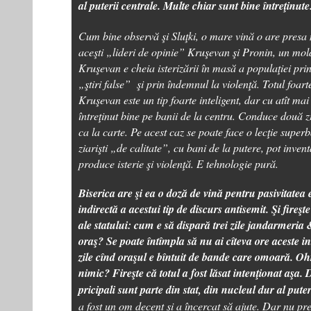
al puterii centrale. Multe chiar sunt bine întreţinute
Cum bine observă şi Sluţki, o mare vină o are presa
aceşti „lideri de opinie” Kruşevan şi Pronin, un mol
Kruşevan e cheia isterizării în masă a populaţiei pri
„ştiri false” şi prin îndemnul la violenţă. Totul foart
Kruşevan este un tip foarte inteligent, dar cu atît mai
întreţinut bine pe banii de la centru. Conduce două z
ca la carte. Pe acest caz se poate face o lecţie super
ziarişti „de calitate”, cu bani de la putere, pot inven
produce isterie şi violenţă. E tehnologie pură.
Biserica are şi ea o doză de vină pentru pasivitatea 
indirectă a acestui tip de discurs antisemit. Şi fireşte 
ale statului: cum e să dispară trei zile jandarmeria
oraş? Se poate întîmpla să nu ai cîteva ore aceste ins
zile cînd oraşul e bîntuit de bande care omoară. Oh
nimic? Fireşte că totul a fost lăsat intenţionat aşa. 
pricipali sunt parte din stat, din nucleul dur al puter
a fost un om decent şi a încercat să ajute. Dar nu pr