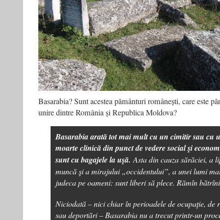
Basarabia? Sunt acestea pământuri românești, care este păr
unire dintre România și Republica Moldova?
Basarabia arată tot mai mult cu un cimitir sau cu u
moarte clinică din punct de vedere social şi econom
sunt cu bagajele la uşă.
Asta din cauza sărăciei, a li
muncă şi a mirajului „occidentului”, a unei lumi ma
judeca pe oameni: sunt liberi să plece. Rămîn bătrîni
Niciodată – nici chiar în perioadele de ocupaţie, de 
sau deportări – Basarabia nu a trecut printr-un proc