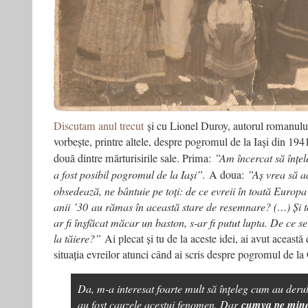
Discutam anul trecut
și cu Lionel Duroy, autorul romanului
vorbește, printre altele, despre pogromul de la Iași din 19
două dintre mărturisirile sale. Prima:
”Am încercat să înțel
a fost posibil pogromul de la Iași”
.
A doua:
”Aș vrea să a
obsedează, ne bântuie pe toți: de ce evreii în toată Europa
anii ’30 au rămas în această stare de resemnare? (…) Și t
ar fi înșfăcat măcar un baston, s-ar fi putut lupta. De ce se
la tăiere?”
Ai plecat și tu de la aceste idei, ai avut aceast
situația evreilor atunci când ai scris despre pogromul de la
Da, m-a interesat foarte mult să înţeleg cum au derul
au fost cauzele acestui fenomen. Dar
cumva pe mine 