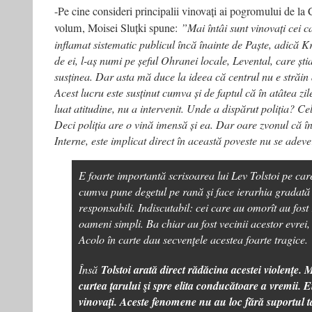
-Pe cine consideri principalii vinovați ai pogromului de la
volum, Moisei Sluțki spune:
”Mai întâi sunt vinovați cei ca
inflamat sistematic publicul încă înainte de Paște, adică K
de ei, l-aș numi pe șeful Ohranei locale, Levental, care știa
susținea. Dar asta mă duce la ideea că centrul nu e străin 
Acest lucru este susținut cumva și de faptul că în atâtea zi
luat atitudine, nu a intervenit. Unde a dispărut poliția? Ce
Deci poliția are o vină imensă și ea. Dar oare zvonul că în
Interne, este implicat direct în această poveste nu se adev
E foarte importantă scrisoarea lui Lev Tolstoi pe car
cumva pune degetul pe rană şi face ierarhia gradată
responsabili. Indiscutabil: cei care au omorît au fost
oameni simpli. Ba chiar au fost vecinii acestor evrei,
Acolo în carte dau secvenţele acestea foarte tragice.
Însă
Tolstoi arată direct rădăcina acestei violenţe. M
curtea ţarului şi spre elita conducătoare a vremii. Ei
vinovaţi. Aceste fenomene nu au loc fără suportul ta