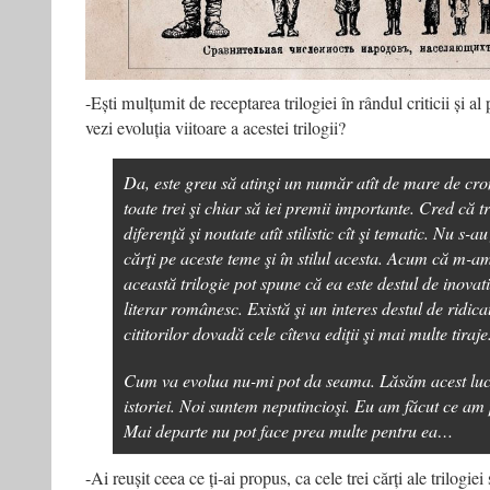
-Ești mulțumit de receptarea trilogiei în rândul criticii și a
vezi evoluția viitoare a acestei trilogii?
Da, este greu să atingi un număr atît de mare de cron
toate trei şi chiar să iei premii importante. Cred că 
diferenţă şi noutate atît stilistic cît şi tematic. Nu s-
cărţi pe aceste teme şi în stilul acesta. Acum că m-a
această trilogie pot spune că ea este destul de inovat
literar românesc. Există şi un interes destul de ridica
cititorilor dovadă cele cîteva ediţii şi mai multe tiraje
Cum va evolua nu-mi pot da seama. Lăsăm acest lu
istoriei. Noi suntem neputincioşi. Eu am făcut ce am 
Mai departe nu pot face prea multe pentru ea…
-Ai reușit ceea ce ți-ai propus, ca cele trei cărți ale trilogie