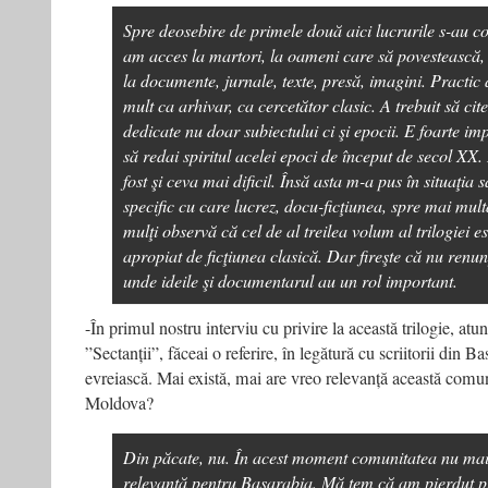
Spre deosebire de primele două aici lucrurile s-au c
am acces la martori, la oameni care să povestească,
la documente, jurnale, texte, presă, imagini. Practic
mult ca arhivar, ca cercetător clasic. A trebuit să cit
dedicate nu doar subiectului ci şi epocii. E foarte imp
să redai spiritul acelei epoci de început de secol XX
fost şi ceva mai dificil. Însă asta m-a pus în situaţia s
specific cu care lucrez, docu-ficţiunea, spre mai mult
mulţi observă că cel de al treilea volum al trilogiei e
apropiat de ficţiunea clasică. Dar fireşte că nu ren
unde ideile şi documentarul au un rol important.
-În primul nostru interviu cu privire la această trilogie, a
”Sectanții”, făceai o referire, în legătură cu scriitorii din 
evreiască. Mai există, mai are vreo relevanță această comu
Moldova?
Din păcate, nu. În acest moment comunitatea nu mai 
relevanţă pentru Basarabia. Mă tem că am pierdut 