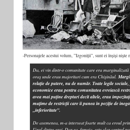
-Personajele acestui volum, ”Izgoniții”, sunt ei înșiși niște
Da, ei vin dintr-o comunitate care era marginalizată c
oraş unde erau majoritari cum era Chişinăul.
Margin
relaţie de putere, nu de număr. Toate legile sociale, p
economice erau pentru comunitatea evreiască restri
avea mai puţine drepturi decît altele, erau impozitaţi
muţime de restricţii care îi punea în poziţie de inegal
„inferioritate”.
De asemenea, m-a interseat foarte mult ca eroul princ
Unul dintre eroi. Dar ea, femeia, este clar centrul po