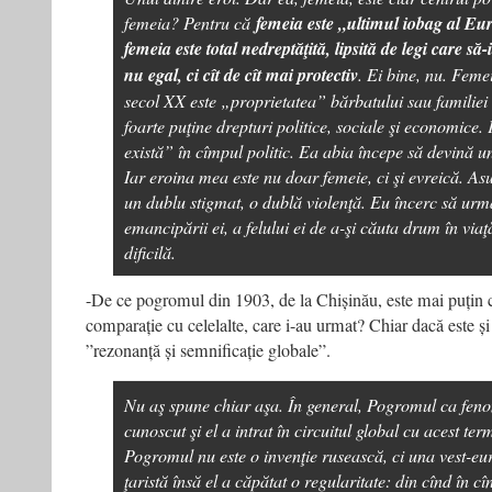
femeia? Pentru că
femeia este „ultimul iobag al Eu
femeia este total nedreptăţită, lipsită de legi care să-
nu egal, ci cît de cît mai protectiv
. Ei bine, nu. Feme
secol XX este „proprietatea” bărbatului sau familiei 
foarte puţine drepturi politice, sociale şi economice
există” în cîmpul politic. Ea abia începe să devină un
Iar eroina mea este nu doar femeie, ci şi evreică. Asu
un dublu stigmat, o dublă violenţă. Eu încerc să urm
emancipării ei, a felului ei de a-şi căuta drum în via
dificilă.
-De ce pogromul din 1903, de la Chișinău, este mai puțin c
comparație cu celelalte, care i-au urmat? Chiar dacă este și
”rezonanță și semnificație globale”.
Nu aş spune chiar aşa. În general, Pogromul ca feno
cunoscut şi el a intrat în circuitul global cu acest te
Pogromul nu este o invenţie rusească, ci una vest-e
ţaristă însă el a căpătat o regularitate: din cînd în cîn