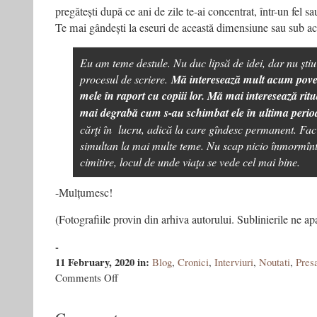
pregătești după ce ani de zile te-ai concentrat, într-un fel sa
Te mai gândești la eseuri de această dimensiune sau sub a
Eu am teme destule. Nu duc lipsă de idei, dar nu ști
procesul de scriere.
Mă interesează mult acum poves
mele în raport cu copiii lor. Mă mai interesează ritu
mai degrabă cum s-au schimbat ele în ultima perio
cărţi în lucru, adică la care gîndesc permanent. F
simultan la mai multe teme. Nu scap nicio înmormînt
cimitire, locul de unde viaţa se vede cel mai bine.
-Mulțumesc!
(Fotografiile provin din arhiva autorului. Sublinierile ne apa
-
11 February, 2020
in:
Blog
,
Cronici
,
Interviuri
,
Noutati
,
Pres
on
Comments Off
”Eroina
mea
este