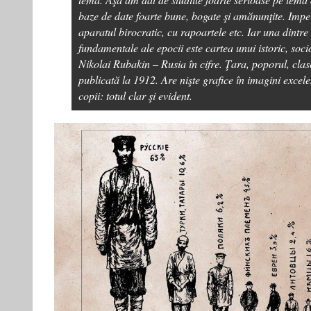
baze de date foarte bune, bogate şi amănunţite. Imper
aparatul birocratic, cu rapoartele etc. Iar una dintre 
fundamentale ale epocii este cartea unui istoric, socio
Nikolai Rubakin – Rusia în cifre. Ţara, poporul, clase
publicată la 1912. Are nişte grafice în imagini excel
copii: totul clar şi evident.