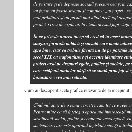
de pustiire şi de depresie socială precum cea prin c
un fenomen foarte straniu şi complex: „ai noştri” se 
mai prădători şi au pustiit mai dihai decît toţi ocupan
pe aici. Greu de explicat. În ciuda acestui fapt viaţa î
În ce priveşte unirea încep să cred că în acest mom
singura formulă politică şi socială care poate aduc
spre bine. Dar ea trebuie făcută nu de pe poziţiile u
secol XIX cu naționalisme şi accente identitare etni
proiect axat pe drepturi egale, politice şi sociale, pe s
care cetăţenii ambelor părţi să se simtă protejaţi şi e
bunăstare ceva mai ridicată.
-Cum ai descoperit acele grafice relevante de la începutul ”
Cînd mă apuc de o temă cercetez cam tot ce e relevan
Pentru mine ca să înţeleg o epocă mă interesează mu
stratificată social, politic şi economic acea epocă, c
societatea, care este aparatul legislativ etc. Şi a trebu
temă. Aşa am dat de studiile foarte serioase pe tema 