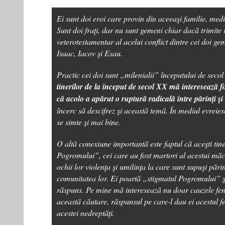
Ei sunt doi eroi care provin din aceeaşi familie, med
Sunt doi fraţi, dar nu sunt gemeni chiar dacă trimite i
veterotestamentar al acelui conflict dintre cei doi ge
Isaac, Iacov şi Esau.
Practic cei doi sunt „milenialii” începutului de seco
tinerilor de la început de secol XX mă interesează f
că acolo a apărut o ruptură radicală între părinţi şi 
încerc să descifrez şi această temă. În mediul evreie
se simte şi mai bine.
O altă conexiune importantă este faptul că aceşti tine
Pogromului”, cei care au fost martori al acestui măc
ochii lor violenţa şi umilinţa la care sunt supuşi părinţ
comunitatea lor. Ei poartă „stigmatul Pogromului” ş
răspuns. Pe mine mă interesează nu doar cauzele fen
această căutare, răspunsul pe care-l dau ei acestul f
acestei nedreptăţi.