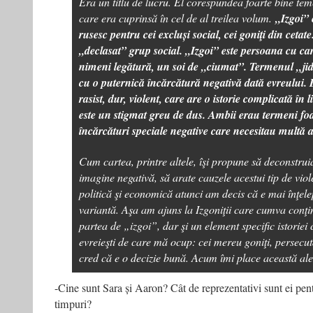
Era un titlu de lucru. El corespundea foarte bine tem
care era cuprinsă în cel de al treilea volum.
„Izgoi” 
rusesc pentru cei excluși social, cei goniţi din cetat
„declasat” grup social. „Izgoi” este persoana cu ca
nimeni legătură, un soi de „ciumat”. Termenul „jid
cu o puternică încărcătură negativă dată evreului.
rasist, dur, violent, care are o istorie complicată în
este un stigmat greu de dus. Ambii erau termeni foart
încărcături speciale negative care necesitau multă at
Cum cartea, printre altele, îşi propune să deconstru
imagine negativă, să arate cauzele acestui tip de viol
politică şi economică atunci am decis că e mai înţelep
variantă. Aşa am ajuns la Izgoniţii care cumva conţi
partea de „izgoi”, dar şi un element specific istoriei 
evreieşti de care mă ocup: cei mereu goniţi, persecut
cred că e o decizie bună. Acum îmi place această ale
-Cine sunt Sara și Aaron? Cât de reprezentativi sunt ei pent
timpuri?