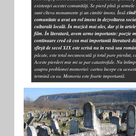
existenţei acestei comunităţi. Se pierd pînă şi urmele
sunt cîteva monumente şi un cimitir imens. Însă
cînd
comunitate a avut un rol imens în dezvoltarea socia
culturală locală. În muzică mai ales, dar şi în artele
film. În literatură, avem urme importante: poezie m
continuare cred că cea mai importantă literatură d
sfîrşit de secol XIX este scrisă nu în rusă sau română
păcate, este total necunoscută şi totul pare pierdut, c
Aceste pierderi mie mi se par catastrofale. Nu întîmpl
asupra problemei memoriei: cartea începe cu această
termină cu ea. Memoria este foarte importantă.