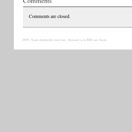
Comments
nu
doar
femeie,
Comments are closed.
ci
şi
evreică.
Asupra
2009. Toate drepturile rezervate. Abonati-va la
RSS
sau
Atom
ei
se
răsfrînge
un
dublu
stigmat”