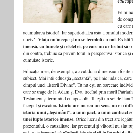
educați
Pe mine
de conşt
cu care 
acumularea istorică. Iar superioritatea asta a omului modern 
Viaţa nu începe şi nu se termină cu noi. Există 
nocivă.
imensă, cu bunele şi relelel ei, pe care nu ar trebui să
din contra, trebuie să privim totul în perspectivă istorică şi
cumulate istoric.
Educaţia mea, de exemplu, a avut două dimensiuni foarte i
subiect. Mai întîi educaţia „sectantă”, pe linie iudaică, care 
cîmpul unei „istorii Divine”. Tu nu eşti un oarecare individ 
care se trage de la Adam şi Eva, trecînd prin marii Patriarh
Testament şi terminînd cu apostolii. Tu eşti un soi de liant înt
. Istoria are mereu un sens, nu e o întîm
început şi escaton
istoria unui „legământ”, a unui pact, a unui contract 
unei lupte istorice imense.
Orice lucru din trect are legătu
prezentului, o cauzalitate, iar prezentul şi viitorul nu sînt r
să gîndeşti istoric şi să te întrebi de f
ani. Asta îseamnă