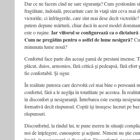
Dar ce ne facem cînd ne sare siguranţa? Cum gestionăm sit
fragilitate, îndoială, precaritate care în viaţă sînt ceva ma
victoriile, ci înfrîngerile, care sînt mai dese decît victoriile?
putem depune mărturii, chiar dacă în acest model dominant
Iar viitorul se configurează ca o dictatură a
este o ruşine.
Cum ne pregătim pentru o astfel de lume nesigură?
Cum
minunata lume nouă?
Confortul face parte din aceaşi gamă de presiuni imense. Tot
plăcut, duios, armonios, fără critică şi pedeapsă, fără efort 
fie confortabil. Şi sigur.
În realitate puterea care dezvoltă cel mai bine o persoană nu
confortul, fără a le neglija în totatlitate pe acestea. În reali
în disconfort şi nesiguranţă. Întrebarea este esenţa nesigura
formativă decît răspunsul. Copiii îşi însuşesc lucruri pe baz
răspunsuri.
Disconfortul, la rîndul lui, te pune mereu în situaţii compl
noi de înţelegere, cunoaştere şi acţiune. Nimeni nu ştie cum