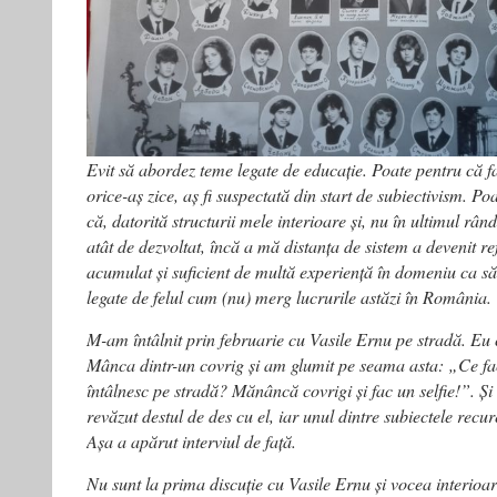
Evit să abordez teme legate de educație. Poate pentru că fa
orice-aș zice, aș fi suspectată din start de subiectivism. Po
că, datorită structurii mele interioare și, nu în ultimul rând,
atât de dezvoltat, încă a mă distanța de sistem a devenit re
acumulat și suficient de multă experiență în domeniu ca să 
legate de felul cum (nu) merg lucrurile astăzi în România.
M-am întâlnit prin februarie cu Vasile Ernu pe stradă. Eu c
Mânca dintr-un covrig și am glumit pe seama asta: „Ce fac
întâlnesc pe stradă? Mănâncă covrigi și fac un selfie!”. Ș
revăzut destul de des cu el, iar unul dintre subiectele recure
Așa a apărut interviul de față.
Nu sunt la prima discuție cu Vasile Ernu și vocea interioar