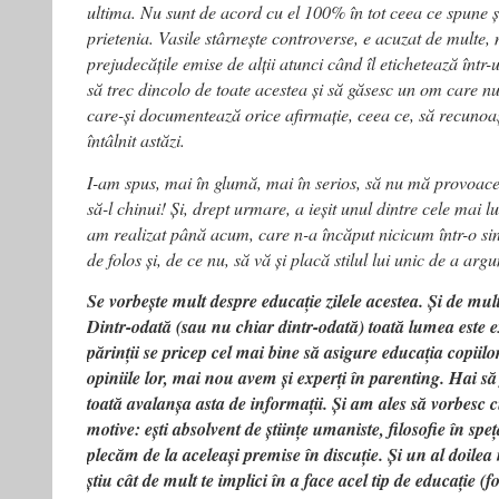
ultima. Nu sunt de acord cu el 100% în tot ceea ce spune ș
prietenia. Vasile stârnește controverse, e acuzat de multe,
prejudecățile emise de alții atunci când îl etichetează într-u
să trec dincolo de toate acestea și să găsesc un om care n
care-și documentează orice afirmație, ceea ce, să recunoaș
întâlnit astăzi.
I-am spus, mai în glumă, mai în serios, să nu mă provoace
să-l chinui! Și, drept urmare, a ieșit unul dintre cele mai lu
am realizat până acum, care n-a încăput nicicum într-o sin
de folos și, de ce nu, să vă și placă stilul lui unic de a arg
Se vorbește mult despre educație zilele acestea. Și de mult
Dintr-odată (sau nu chiar dintr-odată) toată lumea este e
părinții se pricep cel mai bine să asigure educația copiilor 
opiniile lor, mai nou avem și experți în parenting. Hai 
toată avalanșa asta de informații. Și am ales să vorbesc c
motive: ești absolvent de științe umaniste, filosofie în sp
plecăm de la aceleași premise în discuție. Și un al doilea 
știu cât de mult te implici în a face acel tip de educație (