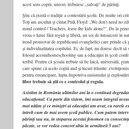
acest sens copiii, uneori, trebuiesc „salvaţi” de părinţi.
Ştiu că există o tradiţie a contestării şcolii. De multe ori cri
Toţi am ascultat şi cîntat Pink Floyd: „We don’t need no e
mind control / Teachers, leave the kids alone!”. De la gene
vroia o lume fără reguli şi liberă, un soi de întoarcere în na
trend promovat de republicanii evanghelici care prinde că ş
și individualitatea copilului. Ei, de fapt, nu doresc decît să
folosul acestuihomeschooling sau a educaţiei în şcoli confe
teribil. Pentru că şcoala trebuie să fie laică, universală, gra
care spune că acolo copiii aud şi lucuri trăsnite: evoluţionism
pentru emancipare, lupta împotriva rasismului şi exploatări
liber trebuie să ştii ce e controlul şi regula.
Asistăm în România ultimilor ani la o continuă degradar
educațional. Ca parte din sistem, îmi asum integral aceas
mai uităm și ce miniștri ai educației am avut, cu rarele ex
întreb cum de mai avem școli publice. Cum putem interve
părinți sau nu, în stoparea acestui fenomen cu consecințe
păcate, se vor vedea concret abia în următorii 5 ani?