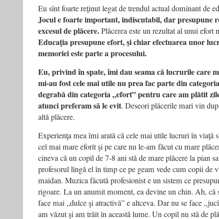
Eu sînt foarte reţinut legat de trendul actual dominant de ed
Jocul e foarte important, indiscutabil, dar presupune re
excesul de plăcere.
Plăcerea este un rezultat al unui efort
Educaţia presupune efort, şi chiar efectuarea unor luc
memoriei este parte a procesului.
Eu, privind în spate, îmi dau seama că lucrurile care m-
mi-au fost cele mai utile nu prea fac parte din categori
degrabă din categoria „efort” pentru care am plătit z
atunci preferam să le evit
. Deseori plăcerile mari vin dup
altă plăcere.
Experienţa mea îmi arată că cele mai utile lucruri în viaţă 
cel mai mare eforit şi pe care nu le-am făcut cu mare plăc
cineva că un copil de 7-8 ani stă de mare plăcere la pian sa
profesorul lîngă el în timp ce pe geam vede cum copii de v
maidan. Muzica făcută profesionist e un sistem ce presupun
rigoare. La un anumit moment, ea devine un chin. Ah, că sî
face mai „dulce şi atractivă” e altceva. Dar nu se face „ju
am văzut şi am trăit în această lume. Un copil nu stă de plă