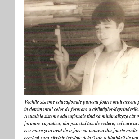
Vechile sisteme educaționale puneau foarte mult accent
în detrimentul celor de formare a abilităților/deprinderil
Actualele sisteme educaționale tind să minimalizeze cât m
formare cognitivă; din punctul tău de vedere, cel care a
cea mare și ai avut de-a face cu oameni din foarte multe c
crezi că sunt efectele (vizibile deja?) ale schimbării de 