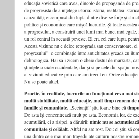
educaţia sovietică care avea, dincolo de propaganda de pros
de progresistă de a înţelege istoria: istoria, realitatea istori
cauzalităţi; e compusă din lupta dintre diverse forţe şi struct
politice şi economice care mişcă lucrurile. Şi toate acestea 
a progresului, a construirii unei lumi mai bune, mai egale,
un rol central în această poveste. El era cel care lupta pentr
Acestă viziune nu e deloc retrogradă sau conservatoare, ci
progresului”: o combinaţie între antichitatea greacă cu ilu
dehnologică. Hai să-i zicem o cheie destul de marxistă, ca
ştiinţele sociale occidentale, dar şi si pe cele din spaţiul no
al viziunii educative prin care am trecut eu. Orice educaţi
Nu se poate altfel.
Practic, în realitate, lucrurile au funcţionat ceva mai s
multă stabilitate, multă educaţie, mult timp (enorm de 
familie şi comunitate.
timpul
„Sectanţii” ştiu foarte bine că
De asta îşi concentrează mult pe asta. Economia lor, de ex
nimic nu se acumulează 
acumulării, ci a risipei, a dăruirii:
comunitate şi celălalt
. Altfel nu are rost. Doi: ei ştiu să co
una dintre cele mai mari tragedii ale culturii noastre român