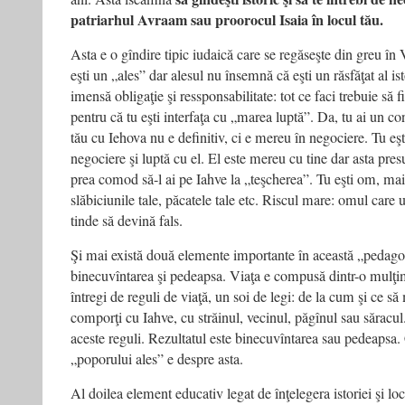
patriarhul Avraam sau proorocul Isaia în locul tău.
Asta e o gîndire tipic iudaică care se regăseşte din greu în
eşti un „ales” dar alesul nu însemnă că eşti un răsfăţat al ist
imensă obligaţie şi ressponsabilitate: tot ce faci trebuie să f
pentru că tu eşti interfaţa cu „marea luptă”. Da, tu ai un con
tău cu Iehova nu e definitiv, ci e mereu în negociere. Tu eşt
negociere şi luptă cu el. El este mereu cu tine dar asta pres
prea comod să-l ai pe Iahve la „teşcherea”. Tu eşti om, mai a
slăbiciunile tale, păcatele tale etc. Riscul mare: omul car
tinde să devină fals.
Şi mai există două elemente importante în această „pedago
binecuvîntarea şi pedeapsa. Viaţa e compusă dintr-o mulţime
întregi de reguli de viaţă, un soi de legi: de la cum şi ce s
comporţi cu Iahve, cu străinul, vecinul, păgînul sau săracul.
aceste reguli. Rezultatul este binecuvîntarea sau pedeapsa.
„poporului ales” e despre asta.
Al doilea element educativ legat de înţelegera istoriei şi loc