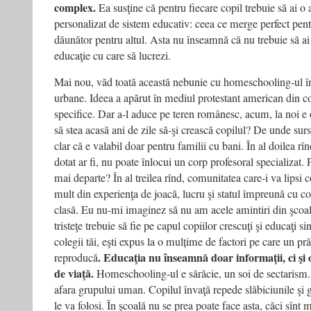
complex.
Ea susţine că pentru fiecare copil trebuie să ai o a
personalizat de sistem educativ: ceea ce merge perfect pen
dăunător pentru altul. Asta nu înseamnă că nu trebuie să ai
educaţie cu care să lucrezi.
Mai nou, văd toată această nebunie cu homeschooling-ul în
urbane. Ideea a apărut în mediul protestant american din c
specifice. Dar a-l aduce pe teren românesc, acum, la noi e 
să stea acasă ani de zile să-şi crească copilul? De unde sur
clar că e valabil doar pentru familii cu bani. În al doilea rîn
dotat ar fi, nu poate înlocui un corp profesoral specializat. 
mai departe? În al treilea rînd, comunitatea care-i va lipsi
mult din experienţa de joacă, lucru şi statul împreună cu co
clasă. Eu nu-mi imaginez să nu am acele amintiri din şcoal
tristeţe trebuie să fie pe capul copiilor crescuţi şi educaţi si
colegii tăi, eşti expus la o mulțime de factori pe care un p
. Educaţia nu înseamnă doar informaţii, ci şi 
reproducă
de viaţă.
Homeschooling-ul e sărăcie, un soi de sectarism.
afara grupului uman. Copilul învaţă repede slăbiciunile şi 
le va folosi. În şcoală nu se prea poate face asta, căci sînt 