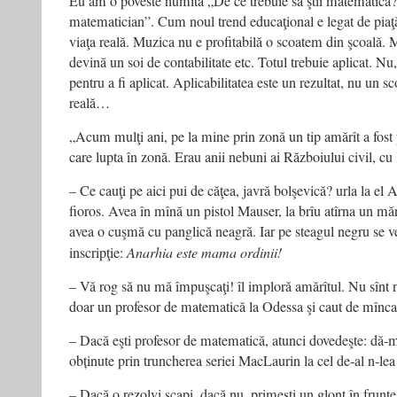
Eu am o poveste numită „De ce trebuie să ştii matematică?
matematician”. Cum noul trend educaţional e legat de piaţă
viaţa reală. Muzica nu e profitabilă o scoatem din şcoală. 
devină un soi de contabilitate etc. Totul trebuie aplicat. Nu
pentru a fi aplicat. Aplicabilitatea este un rezultat, nu un 
reală…
„Acum mulţi ani, pe la mine prin zonă un tip amărît a fost
care lupta în zonă. Erau anii nebuni ai Războiului civil, cu l
– Ce cauţi pe aici pui de căţea, javră bolşevică? urla la el 
fioros. Avea în mînă un pistol Mauser, la brîu atîrna un m
avea o cuşmă cu panglică neagră. Iar pe steagul negru se v
inscripţie:
Anarhia este mama ordinii!
– Vă rog să nu mă împuşcaţi! îl imploră amărîtul. Nu sînt nic
doar un profesor de matematică la Odessa şi caut de mînca
– Dacă eşti profesor de matematică, atunci dovedeşte: dă-mi
obținute prin truncherea seriei MacLaurin la cel de-al n-le
– Dacă o rezolvi scapi, dacă nu, primeşti un glonţ în frunte