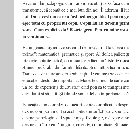
Avea un dar pedagogic cum rar am văzut. Ştia să facă cu noi
transforme, să scoată ce e mai bun din noi. Îl adoram, îl i
Dar acest om care a fost pedagogul ideal pentru gen
noi.
eşec total cu proprii lui copii. Copiii lui au devenit pri
zonă. Cum explici asta? Foarte greu. Pentru mine asta
în continuare.
Eu în general aş reduce sistemul de învăţămînt la cîteva ma
treime”: matematică, gramatică şi sport. Al doilea palier: 
biologie-chimie-fizică, cu umanistele literatură-istorie (loc
străine, preferabil din familii diferite. Şi un alt palier: mu
Dar astea sînt, fireşte, domenii ce ţin de cunoaştere ceea 
educaţiei, destul de importantă. Mai este citirea de carte c
un soi de experienţă de „avatar” cînd poţi să te transpui î
eroi, lumi şi situaţii. Şi filmele sînt la fel de importante astă
Educația e un complex de factori foarte complicat: e despre 
despre comportament şi acel „pitic din suflet” care spune ce
despre psihologie, e despre corp şi fiziologie, e despre emo
despre a fi împreună în grup, colectiv, comunitate. Şi toate