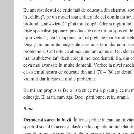
Eu am fost destul de critic faţă de educaţia din sistemul sov
în „chibuţ”, pe un model foarte diferit de cel dominant sovi
profund „antisovietică” pînă mult după căderea regimului.
nişte specialişti japonezi pe educaţie care mi-au spus cît de
tip sovietică şi că în Japonia au fost preluate foarte multe 
Deja ştiam anumite reuşite ale acestui sistem, dar eram scep
problemele. Cert este că atunci cînd am ajuns în Occident
mai „subdezvoltat” decît colegii mei occidentali. Ba, din c
ceva mai avansate în multe domenii. Vorbec la nivel med
că sistemul nostru de educaţie din anii ´70 – ´80 era destul
vremuri dar fireşte cu multe probleme.
Eu mi-am propus să fac o listă cu ce mi-a plăcut şi ce nu m
educaţie. El arată cam aşa. Deci: părţi bune, rele, stranii.
Bune
Democratizarea la bază
. În toate şcolile în care am învă
spectrul social în aceeaşi clasă: de la copii de nomenclaturişt
bandiţi, muncitori sau ţărani. Pe mine acest lucru m-a aju