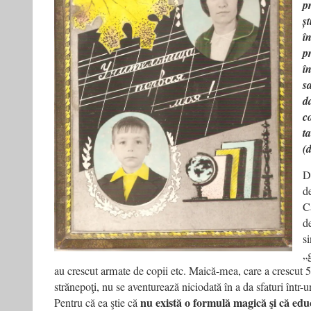
p
ș
î
p
î
s
d
co
t
(
D
d
C
d
s
„
au crescut armate de copii etc. Maică-mea, care a crescut 5 
strănepoţi, nu se aventurează niciodată în a da sfaturi într-
nu există o formulă magică şi că educa
Pentru că ea ştie că