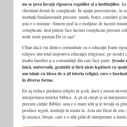
nu se prea învaţă rigoarea regulilor şi a instituţiilor.
Iar
chestiuni destul de complicate. În spaţiu pravoslavnic, în s
instituţii fundamentale precum: nuntă, botez, cumătrii şi 
asta e o minune. Sîntem praf la o mulţime de lucruri minima
complicate, însă putem face lucruri complicate precum cel
noile mele pasiuni.De ce aşa?
Chiar dacă vin dintr-o comunitate cu o educaţie foarte rigu
religios sînt total împotriva educaţiei religioase, pe model c
Şcoala 
treaba familiei şi a comunităţii din care face parte.
laică, universală, gratuită şi fără nicio legătură cu spaţi
am nimic cu ideea de a şti istoria religiei, care e fascina
în diverse forme.
Eu aş reduce predarea religiei în şcoli, dacă e musai nevoie ş
interpretarea textelor bilbice. A şti să citeşti şi să interprete
precum cărţile Bibliei, asta e o mare artă şi te învaţă să g
produce reguli, instituţii în minta ta. Asta am făcut de mic 
Şi muzica, fireşte, care e o altă grilă de interpretare a lumii.