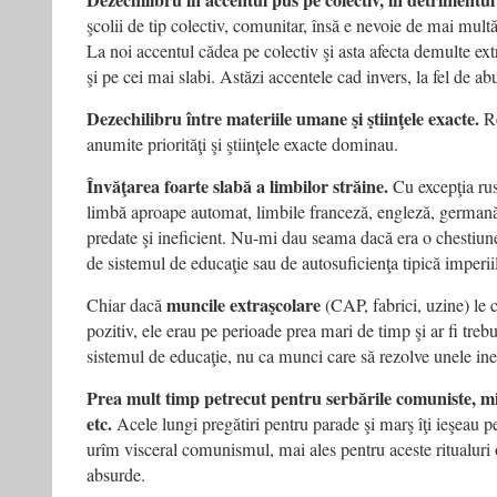
Dezechilibru în accentul pus pe colectiv, în detrimentul
şcolii de tip colectiv, comunitar, însă e nevoie de mai multă 
La noi accentul cădea pe colectiv şi asta afecta demulte ext
şi pe cei mai slabi. Astăzi accentele cad invers, la fel de ab
Dezechilibru între materiile umane şi ştiinţele exacte.
Re
anumite priorităţi şi ştiinţele exacte dominau.
Învăţarea foarte slabă a limbilor străine.
Cu excepţia rus
limbă aproape automat, limbile franceză, engleză, germană
predate şi ineficient. Nu-mi dau seama dacă era o chestiune
de sistemul de educaţie sau de autosuficienţa tipică imperiil
muncile extraşcolare
Chiar dacă
(CAP, fabrici, uzine) le 
pozitiv, ele erau pe perioade prea mari de timp şi ar fi trebui
sistemul de educaţie, nu ca munci care să rezolve unele inefi
Prea mult timp petrecut pentru serbările comuniste, mil
etc.
Acele lungi pregătiri pentru parade şi marş îţi ieşeau p
urîm visceral comunismul, mai ales pentru aceste ritualuri 
absurde.