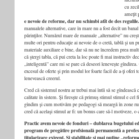
cu zeci
ameţit 
e nevoie de reforme, dar nu schimbi atît de des regulile
manualele alternative, care în mare nu a fost decît un bana
părinţilor. Numărul mare de manuale „alternative” nu creşte
multe ori pentru educaţie ai nevoie de o cretă, tablă şi un p
materiale auxiliare e bine, dar să nu ne încredem prea mult 
că ştergi tabla, că pui creta la loc poate fi mai instructiv dec
„inteligentă” care mi se pare că deseori lenevește gîndirea.
excesul de oferte şi prin modul lor foarte facil de a-ţi oferi t
lenevească creerul.
Cred că sistemul nostru ar trebui mai întîi să se gîndeasc
calitate în sistem. Şi firesşte că primuş stimul stimul e cel 
gîndim şi cum motivăm pe pedagogi să meargă în zone rura
cred că acelaşi stimul ar fi: un bonus care să-l motiveze, o 
Practic avem nevoie de fonduri – dublarea bugetului edu
program de pregătire profsională permanentă a profes
titularizare exigent. Şi stabilitate şi mai puţine „refor