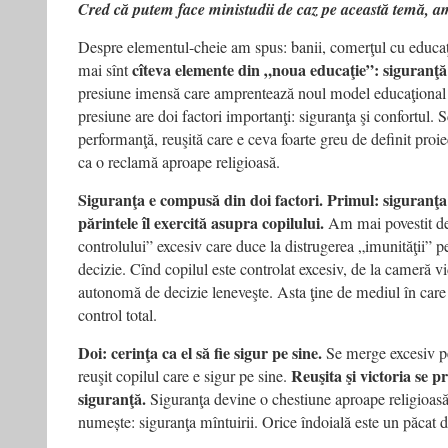
Cred că putem face ministudii de caz pe această temă, a
Despre elementul-cheie am spus: banii, comerţul cu educaţia
cîteva elemente din „noua educaţie”: siguranţă 
mai sînt
presiune imensă care amprentează noul model educaţional
presiune are doi factori importanţi: siguranţa şi confortul. 
performanţă, reuşită care e ceva foarte greu de definit proi
ca o reclamă aproape religioasă.
Siguranţa e compusă din doi factori. Primul: siguranţa
părintele îl exercită asupra copilului.
Am mai povestit de
controlului” excesiv care duce la distrugerea „imunităţii” pe
decizie. Cînd copilul este controlat excesiv, de la cameră v
autonomă de decizie leneveşte. Asta ţine de mediul în care 
control total.
Doi: cerinţa ca el să fie sigur pe sine.
Se merge excesiv pe
Reuşita şi victoria se p
reuşit copilul care e sigur pe sine.
siguranţă.
Siguranţa devine o chestiune aproape religioasă
numește: siguranţa mîntuirii. Orice îndoială este un păcat 