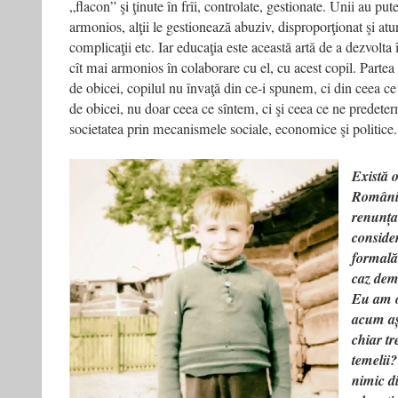
„flacon” şi ţinute în frîi, controlate, gestionate. Unii au pu
armonios, alţii le gestionează abuziv, disproporţionat şi at
complicaţii etc. Iar educaţia este această artă de a dezvolta 
cît mai armonios în colaborare cu el, cu acest copil. Partea
de obicei, copilul nu învaţă din ce-i spunem, ci din ceea c
de obicei, nu doar ceea ce sîntem, ci şi ceea ce ne predete
societatea prin mecanismele sociale, economice şi politice.
Există o
România
renunța 
consider
formală.
caz dem
Eu am o
acum aș 
chiar tr
temelii
nimic di