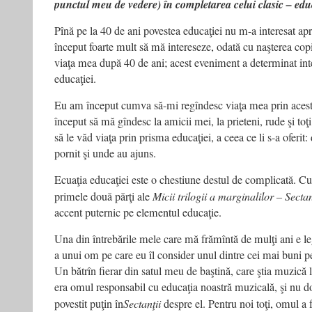
punctul meu de vedere) în completarea celui clasic – ed
Pînă pe la 40 de ani povestea educaţiei nu m-a interesat ap
început foarte mult să mă intereseze, odată cu naşterea copi
viaţa mea după 40 de ani; acest eveniment a determinat in
educaţiei.
Eu am început cumva să-mi regîndesc viaţa mea prin acest
început să mă gîndesc la amicii mei, la prieteni, rude şi toţ
să le văd viaţa prin prisma educaţiei, a ceea ce li s-a oferi
pornit şi unde au ajuns.
Ecuaţia educaţiei este o chestiune destul de complicată. C
primele două părţi ale
Micii trilogii a marginalilor – Secta
accent puternic pe elementul educaţie.
Una din întrebările mele care mă frămîntă de mulţi ani e le
a unui om pe care eu îl consider unul dintre cei mai buni 
Un bătrîn fierar din satul meu de baştină, care ştia muzică l
era omul responsabil cu educaţia noastră muzicală, şi nu 
povestit puţin în
Sectanţii
despre el. Pentru noi toţi, omul a