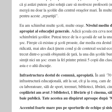
că şi astăzi putem găsi soluţii care să motiveze profesorii (
mergă nu doar la şcolile din centrul oraşelor mari. În multe 
pentru aceste „repartiţii”.
Nivelul mediu de
Eu am schimbat multe şcoli, multe oraşe.
apropiat al educaţiei generale.
Adică şcoala era ceva non-
schimbrării şcolilor. Puteai trece de la o şcoală de sat la un
şoc. Fireşte că existau şi şcoli proaste, dar media era destul
ridicată, mai ales dacă ţinem cond şi de contexul social-e
trecut dintr-o şcoală obişnuită de ţară, la una din şcolile b
simţit nici un şoc: eram la fel printre primii 5 copii din cla
asta e o altă discuţie.
Infrastructura destul de comună, apropiată.
În anii ´70
infrastructură educaţională, atît la sat, cît şi la oraş, cam de
cu laboratoare, săli de sport, terenuri, biblioteci, librării, c
copilăriei am avut 3 biblioteci, 1 librărie şi 1 cinema, să
baie publică. Tate acestea au dispărut aproape după ´9
Accentul foarte mare pus pe sporturile de echipe şi sist