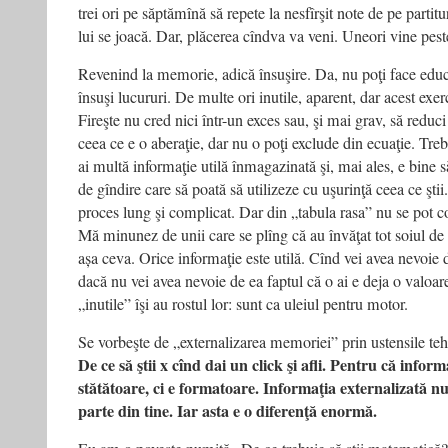
trei ori pe săptămînă să repete la nesfîrşit note de pe partitu
lui se joacă. Dar, plăcerea cîndva va veni. Uneori vine pest
Revenind la memorie, adică însuşire. Da, nu poţi face educa
însuşi lucururi. De multe ori inutile, aparent, dar acest exer
Fireşte nu cred nici într-un exces sau, şi mai grav, să redu
ceea ce e o aberaţie, dar nu o poţi exclude din ecuaţie. Tre
ai multă informaţie utilă înmagazinată şi, mai ales, e bine s
de gîndire care să poată să utilizeze cu uşurinţă ceea ce ştii
proces lung şi complicat. Dar din „tabula rasa” nu se pot co
Mă minunez de unii care se plîng că au învăţat tot soiul de l
așa ceva. Orice informaţie este utilă. Cînd vei avea nevoie d
dacă nu vei avea nevoie de ea faptul că o ai e deja o valoare
„inutile” îşi au rostul lor: sunt ca uleiul pentru motor.
Se vorbeşte de „externalizarea memoriei” prin ustensile teh
De ce să ştii x cînd dai un click şi afli. Pentru că inform
stătătoare, ci e formatoare. Informaţia externalizată nu
parte din tine. Iar asta e o diferenţă enormă.