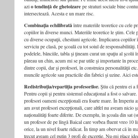
o tendinţă de ghetoizare
azi
pe straturi sociale bine contu
intersectează. Acesta e un mare risc.
Combinaţia echilibrată
între materiile teoretice cu cele p
copiilor în diverse munci. Materiile teoretice le ştim. Cel
cu diverse ocupaţii, chestiuni agricole. Implicarea copiilor 
serviciu pe clasă, pe şcoală cu tot soiul de responsabilităţi
podelele, bănciile, tabla şi ţineam curat un spaţiu al şcolii 
păreau un chin, acum mi se par utile şi importante în proces
dintre copii, dar şi profesori, în construiea personalităţii etc
muncile agricole sau practicile din fabrici şi uzine. Aici este
Redistribuţia/repartiţia profesorilor.
Ştiu că pentru ei a 
Pentru copii şi pentru sistemul educaţional a fost o salvare.
profesori oameni excepţionali era foarte mare. În Imperiu as
am avut profesori excepţionali, care altfel nu aveam nicio şa
naționalităţi foarte diferite. De exemplu, în şcoala din sat 
un profesor de pe lîngă Baical care vorbea fluent vreo 10 l
orice, la un nivel foarte ridicat. În timp am obervat că în m
trecut aveam cel puţin 3 profi de excepţie. Nu-mi place idee