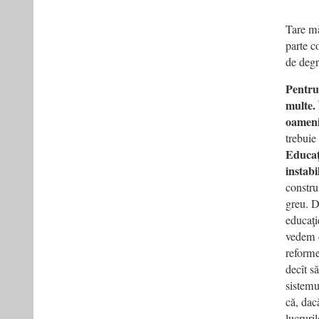
Tare mă
parte c
de degr
Pentru
multe. 
oameni
trebuie 
Educaţi
instabi
constru
greu. D
educaţie
vedem d
reforme
decît s
sistemu
că, dac
lucruri