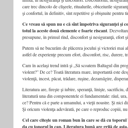
limită, în nesiguranţă şi disconfort. Disconfortul, nesiguranţ
care trec dincolo de clişeele, ritualurile, obiceiurile siguran
şi confortul, în definitiv, sînt repetitive şi obişnuite pentru ti
Ce vreau să spun nu e că sînt împotriva siguranţei şi co
totul la aceste două elemente e foarte riscant
. Dezvoltar
presupune, în primul rînd, disconfort şi nesiguranţă, efort şi
Putem să ne bucurăm de plăcerea jocului şi victoriei mai a
astfel de experienţe precum efort, disconfort, risc, durere, tr
Cam în acelaşi trend intră şi „Să scoatem Baltagul din pro
violent?” De ce? Toată literatura mare, importantă este des
violenţă, incest, păcat, trădare, ruşine, dezamăgire, dispera
Literatura are, fireşte şi iubire, speranţă, linişte, sacrificiu,
literatură una din componentele ei fundamentale: răul, ura, 
ce? Pentru că e parte a umanului, a vieţii noastre. Şi nici d
Şi oricum violenţa adevărată, pe care o reproduc copiii, nu e
Cel care citeşte un roman bun în care se dă cu toporul
da cu toporul în cap. Literatura bună are grijă de asta.