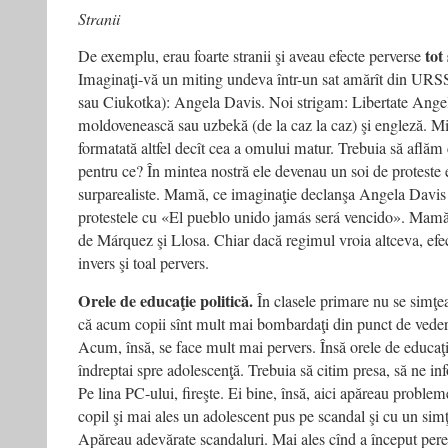
Stranii
tot
De exemplu, erau foarte stranii şi aveau efecte perverse
Imaginaţi-vă un miting undeva într-un sat amărît din URS
sau Ciukotka): Angela Davis. Noi strigam: Libertate Angel
moldovenească sau uzbekă (de la caz la caz) şi engleză. Mi
formatată altfel decît cea a omului matur. Trebuia să aflăm
pentru ce? În mintea nostră ele devenau un soi de proteste e
surparealiste. Mamă, ce imaginaţie declanşa Angela Davis 
protestele cu «El pueblo unido jamás será vencido». Mamă,
de Márquez şi Llosa. Chiar dacă regimul vroia altceva, efe
invers şi toal pervers.
Orele de educaţie politică.
În clasele primare nu se simţea
că acum copii sînt mult mai bombardaţi din punct de vedere
Acum, însă, se face mult mai pervers. Însă orele de educaţi
îndreptai spre adolescenţă. Trebuia să citim presa, să ne 
Pe lina PC-ului, fireşte. Ei bine, însă, aici apăreau problem
copil şi mai ales un adolescent pus pe scandal şi cu un simţ 
Apăreau adevărate scandaluri. Mai ales cînd a început per