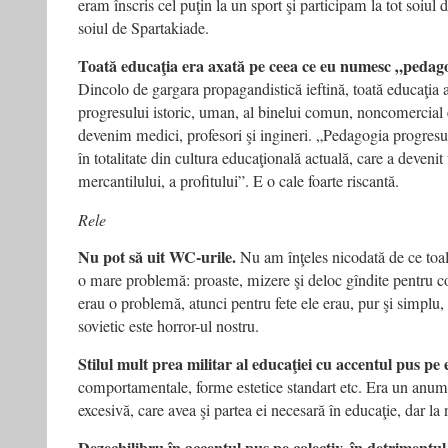
eram înscris cel puţin la un sport şi participam la tot soiul d
soiul de Spartakiade.
Toată educaţia era axată pe ceea ce eu numesc „pedago
Dincolo de gargara propagandistică ieftină, toată educaţia 
progresului istoric, uman, al binelui comun, noncomercial 
devenim medici, profesori şi ingineri. „Pedagogia progresu
în totalitate din cultura educaţională actuală, care a deveni
mercantilului, a profitului”. E o cale foarte riscantă.
Rele
Nu pot să uit WC-urile.
Nu am înţeles nicodată de ce toal
o mare problemă: proaste, mizere şi deloc gîndite pentru co
erau o problemă, atunci pentru fete ele erau, pur şi simplu
sovietic este horror-ul nostru.
Stilul mult prea militar al educaţiei cu accentul pus pe 
comportamentale, forme estetice standart etc. Era un anumi
excesivă, care avea şi partea ei necesară în educaţie, dar la