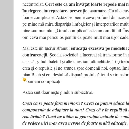
. Cert este că am învăţat foarte repede mai m
necontrolat
înţelegere, interpretare, prevenţie, asumare.
Cu alte cuvi
foarte complicate. Astăzi se pierde ceva profund din acest
pe mine mă miră dispariţia limbajelor şi interpetărilor mul
bine sau mai rău. „Omul complicat” este un om dificil. Îns
om ceva mai periculos pentru că poate mult mai uşor căde
educaţia excesivă pe modelul 
Mai este un lucrur straniu:
contrareacții.
Şcoala sovietică a încercat să transforme î
clasică, şahul, baletul şi alte chestiuni ultraelitiste. Toţi tr
crea şi o repulsie şi ne arunca spre domenii noi, opuse. Î
pian Bach şi era destul să dispară proful că totul se transf
oameni complicaţi
Astea sînt doar nişte gînduri subiective.
Crezi că se poate fără memorie? Crezi că putem educa la 
componenta de adaptare la nou? Crezi că e în regulă să
reactivitate? Dacă ne uităm la generațiile actuale de copi
de vedere nici n-ar avea nevoie de foarte multă educație.