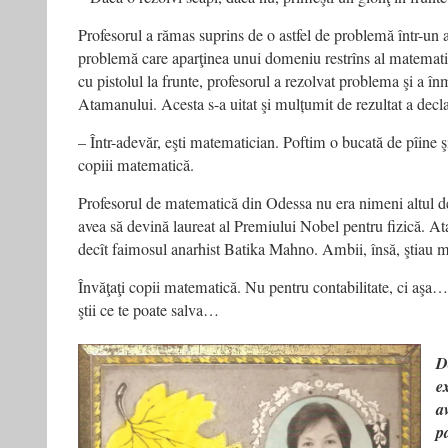
Profesorul a rămas suprins de o astfel de problemă într-un a
problemă care aparţinea unui domeniu restrîns al matemati
cu pistolul la frunte, profesorul a rezolvat problema şi a î
Atamanului. Acesta s-a uitat şi mulțumit de rezultat a decla
– Într-adevăr, eşti matematician. Poftim o bucată de pîine şi
copiii matematică.
Profesorul de matematică din Odessa nu era nimeni altul d
avea să devină laureat al Premiului Nobel pentru fizică. A
decît faimosul anarhist Batika Mahno. Ambii, însă, ştiau
Învăţaţi copii matematică. Nu pentru contabilitate, ci aşa… 
ştii ce te poate salva…
D
e
a
p