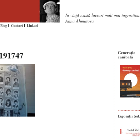
În viaţă există lucruri mult mai îngrozito
Anna Ahmatova
Blog
Contact
Linkuri
191747
Generaţia
canibală
Izgoniții (ed.