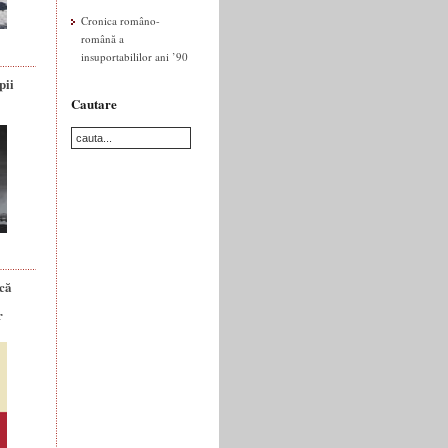
Cronica româno-
română a
insuportabililor ani ’90
pii
Cautare
ică
r