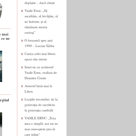
depășite – dacă citești
Vasile Ernu: „Să
ascultăm, să învățăm, să
ne îndoim; și să
rămânem mereu
curioși”
e mai
 ce ne
O fereastră spre anii
1990 – Lucian Sârbu
Cartea celei mai libere
epoci din istorie
Interviu cu scriitorul
Vasile Ernu, realizat de
Dumitru Crudu
Autorul lunii mai la
Libris
rșitul
Lecțiile trecutului: de la
generația de sacrificiu
la generația canibală
VASILE ERNU: „Teza
mea e simplă: noi nu ne
mai cunoaștem țara în
care trăim“