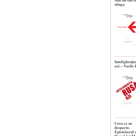
stînga
Intelighenţi
azi – Vasile
Ceea ce ne
desparte.
Epistolarul 
Hanul lui M