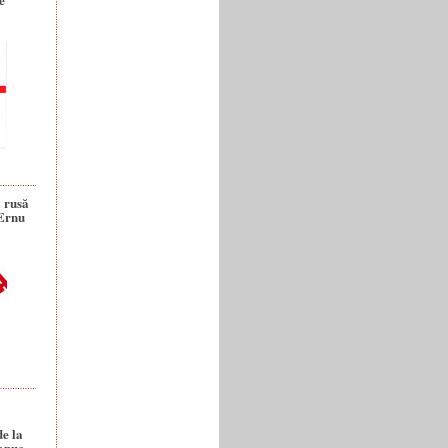
a rusă
 Ernu
de la
anuc