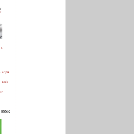
 la
 copii
- rock
or
v SSSR