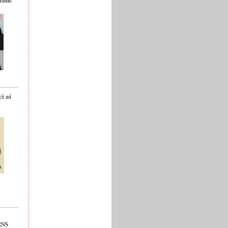
ci ai
RSS