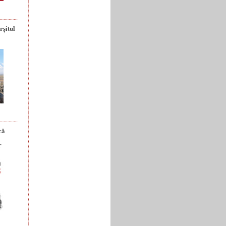
rșitul
că
r