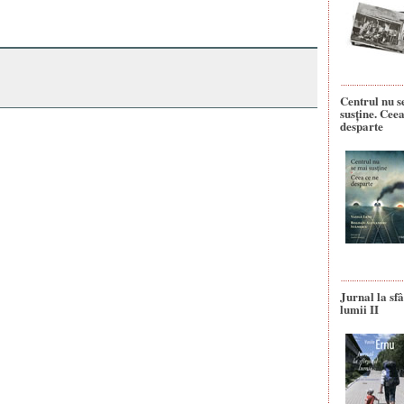
Centrul nu s
susține. Ceea
desparte
Jurnal la sfâ
lumii II