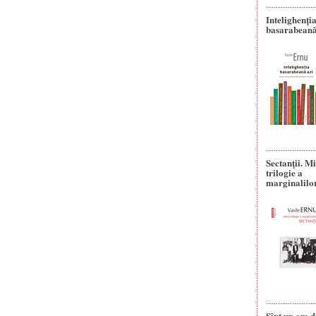
Intelighenți
basarabeană
Sectanţii. M
trilogie a
marginalilo
Sînt un om d