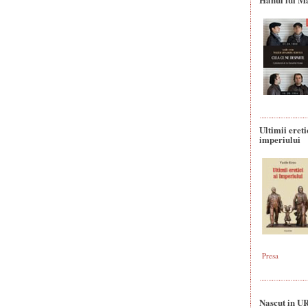
Ultimii ereti
imperiului
Presa
Nascut in U