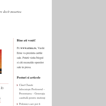
are decît moartea
Bine ati venit!
Pe
www.ernu.ro
, Vasile
Ernu va prezinta cartile
sale. Puteti vizita blogul
si citi recenziile operelor
sale in presa.
Posturi si articole
Când Claude
 2)
înlocuiește Profesorul –
Prezentarea – Generația
canibală pentru studenți
Polemici care pot fi