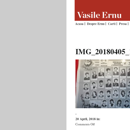
Acasa
Despre Ernu
Carti
Presa
IMG_20180405_
-
20 April, 2018
in:
on
Comments Off
IMG_20180405_191747