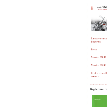
Lansarea cartii
Bucuresti
Presa
Muzica URSS -
Muzica URSS 
Eroii vremuril
noastre
Rajdeonnîi 