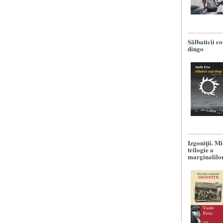
Sălbaticii co
dingo
Izgoniții. M
trilogie a
marginalilo