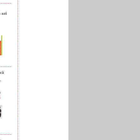
a
 azi
ică
r
e