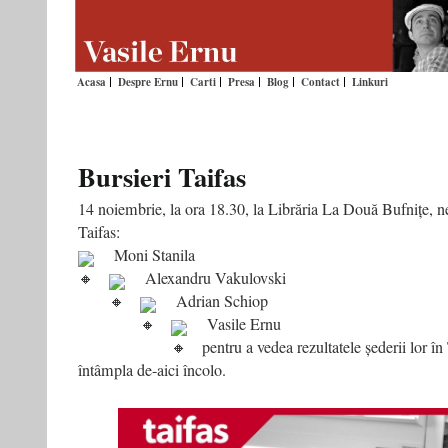
Acasa
Despre Ernu
Carti
Presa
Blog
Contact
Linkuri
Bursieri Taifas
14 noiembrie, la ora 18.30, la Librăria La Două Bufnițe, n
Taifas:
Moni Stanila
Alexandru Vakulovski
Adrian Schiop
Vasile Ernu
pentru a vedea rezultatele șederii lor în
întâmpla de-aici încolo.