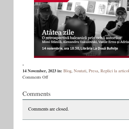
-
14 November, 2023
in:
Blog
,
Noutati
,
Presa
,
Replici la artico
on
Comments Off
Bursieri
Taifas
Comments
Comments are closed.