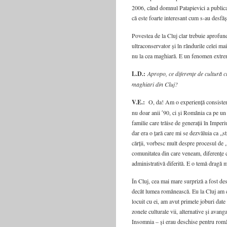
2006, când domnul Patapievici a publicat
că este foarte interesant cum s-au desfăș
Povestea de la Cluj clar trebuie aprofund
ultraconservator și în rândurile celei m
nu la cea maghiară. E un fenomen extre
L.D.:
Apropo, ce diferențe de cultură ci
maghiari din Cluj?
V.E.:
O, da! Am o experiență consistentă
nu doar anii ʹ90, ci și România ca pe un
familie care trăise de generații în Imper
dar era o țară care mi se dezvăluia ca „s
cărții, vorbesc mult despre procesul de „
comunitatea din care veneam, diferențe ca
administrativă diferită. E o temă dragă m
În Cluj, cea mai mare surpriză a fost de
decât lumea românească. Eu la Cluj am c
locuit cu ei, am avut primele joburi date
zonele culturale vii, alternative și avan
Insomnia – și erau deschise pentru româ