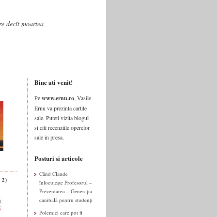
are decît moartea
Bine ati venit!
Pe
www.ernu.ro
, Vasile
Ernu va prezinta cartile
sale. Puteti vizita blogul
si citi recenziile operelor
sale in presa.
Posturi si articole
Când Claude
 2)
înlocuiește Profesorul –
Prezentarea – Generația
canibală pentru studenți
Polemici care pot fi