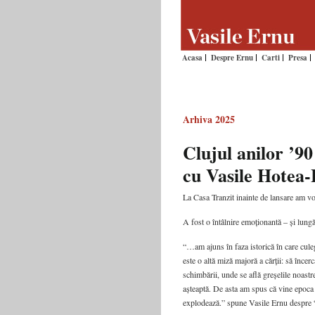
Acasa
Despre Ernu
Carti
Presa
Arhiva 2025
Clujul anilor ’9
cu Vasile Hotea
La Casa Tranzit inainte de lansare am v
A fost o întâlnire emoționantă – și lung
“…am ajuns în faza istorică în care cul
este o altă miză majoră a cărții: să înc
schimbării, unde se află greșelile noastr
așteaptă. De asta am spus că vine epoc
explodează.” spune Vasile Ernu despre 