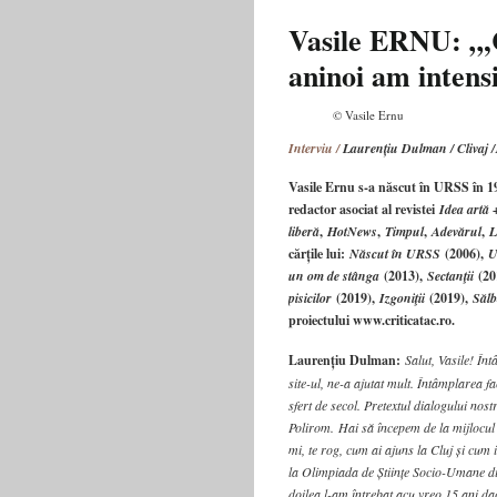
Clujul
anilor
Vasile ERNU: „,C
’90
aninoi am intensi
–
Transilvania
culturală
© Vasile Ernu
TVR
–
Interviu /
Laurențiu Dulman / Clivaj /
cu
Vasile Ernu s-a născut în URSS în 19
Vasile
Hotea-
redactor asociat al revistei
Idea artă +
Fernezan
liberă
,
HotNews
,
Timpul
,
Adevărul
,
L
cărțile lui:
Născut în URSS
(2006),
U
un om de stânga
(2013),
Sectanţii
(20
pisicilor
(2019),
Izgoniţii
(2019),
Sălb
proiectului www.criticatac.ro.
Laurențiu Dulman:
Salut, Vasile! În
site-ul, ne-a ajutat mult. Întâmplarea 
sfert de secol. Pretextul dialogului nos
Polirom.
Hai să începem de la mijlocul 
mi, te rog, cum ai ajuns la Cluj și cum
la Olimpiada de Științe Socio-Umane din
doilea l-am întrebat acu vreo 15 ani da