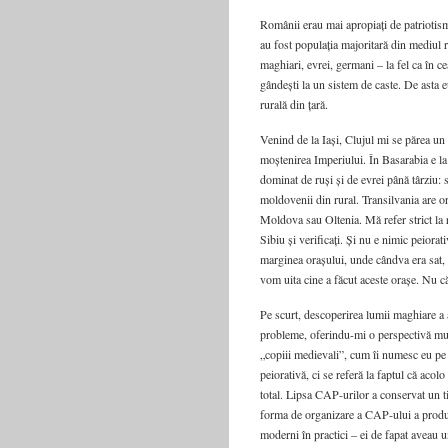
Românii erau mai apropiați de patriotismu
au fost populația majoritară din mediul r
maghiari, evrei, germani – la fel ca în ce
gândești la un sistem de caste. De asta 
rurală din țară.
Venind de la Iași, Clujul mi se părea un 
moștenirea Imperiului. În Basarabia e la 
dominat de ruși și de evrei până târziu: 
moldovenii din rural. Transilvania are o
Moldova sau Oltenia. Mă refer strict la 
Sibiu și verificați. Și nu e nimic peiorati
marginea orașului, unde cândva era sat, 
vom uita cine a făcut aceste orașe. Nu 
Pe scurt, descoperirea lumii maghiare a 
probleme, oferindu-mi o perspectivă mul
„copiii medievali”, cum îi numesc eu pe
peiorativă, ci se referă la faptul că acolo
total. Lipsa CAP-urilor a conservat un t
forma de organizare a CAP-ului a produs 
moderni în practici – ei de fapat aveau u