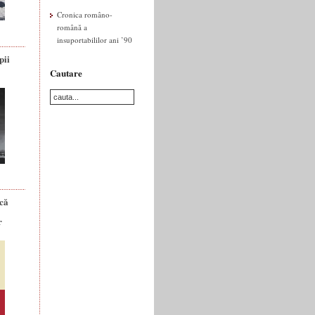
Cronica româno-
română a
insuportabililor ani ’90
pii
Cautare
ică
r