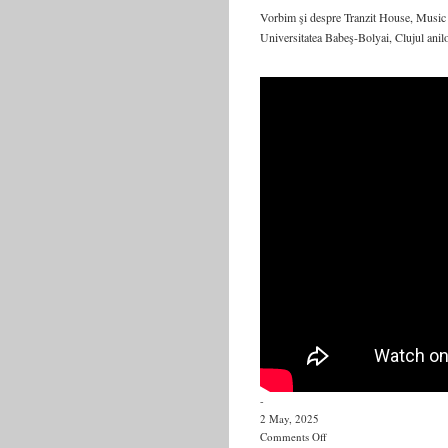
Vorbim şi despre Tranzit House, Music P
Universitatea Babeş-Bolyai, Clujul anilo
-
2 May, 2025
on
Comments Off