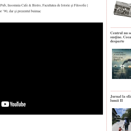
ub, Insomnia Cafe & Bistro, Facultatea de Istorie şi Filosofie |
r ’90, dar şi prezentul buimac
Centrul nu s
susține. Ceea
desparte
Jurnal la sfâ
lumii II