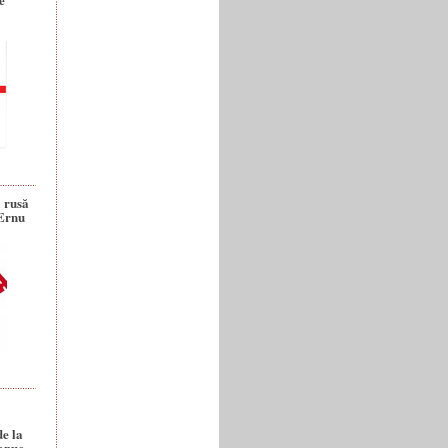
a rusă
 Ernu
de la
anuc