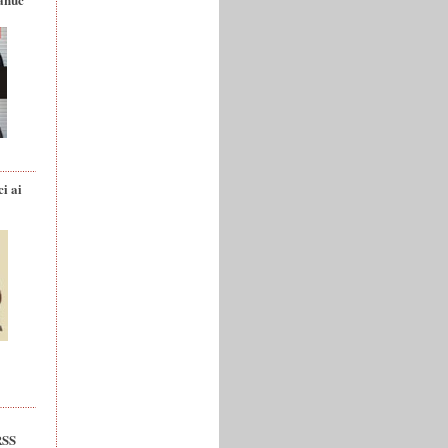
ci ai
RSS