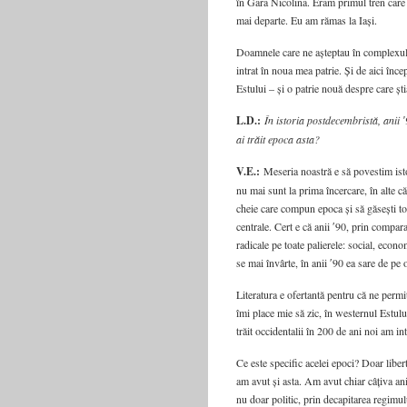
în Gara Nicolina. Eram primul tren care
mai departe. Eu am rămas la Iași.
Doamnele care ne așteptau în complexul
intrat în noua mea patrie. Și de aici înc
Estului – și o patrie nouă despre care ști
L.D.:
În istoria postdecembristă, anii ʹ
ai trăit epoca asta?
V.E.:
Meseria noastră e să povestim istor
nu mai sunt la prima încercare, în alte că
cheie care compun epoca și să găsești to
centrale. Cert e că anii ʹ90, prin comparaț
radicale pe toate palierele: social, eco
se mai învârte, în anii ʹ90 ea sare de pe 
Literatura e ofertantă pentru că ne permi
îmi place mie să zic, în westernul Estulu
trăit occidentalii în 200 de ani noi am in
Ce este specific acelei epoci? Doar lib
am avut și asta. Am avut chiar câțiva an
nu doar politic, prin decapitarea regimulu