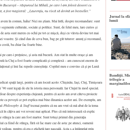
in București – răspunsul lui Mihali, pe care l-am folosit deseori cu
t, a fost magistral: „Laurențiu, nu riscă să devină un bestseller.”
Jurnal la sfâ
lumii
i avem în comun, haha! Nici nu știam. Mai întîi, despre recomandare: sunt
e segmente culturale, sociale și politice. Sunt, de felul meu, tare curios și
de asta sunt mereu cu ochii pe tot ce mișcă, deși cu vârsta devine tot mai
ei voastre. Și când dau de ceva bun, bag pe gât tuturor: anunț și recomand,
u costă, ba chiar fac foarte bine.
pe care-i prețuiesc, și asta mă bucură. Am stat în multe orașe și am
cută la Cluj a fost foarte complicată și complexă – am cunoscut enorm de
lațional și îmi fac repede cunoștințe. Copilul meu e convins că și pe Lună
Bandiţii. Mi
trilogie a
edicat spații largi, pentru că am locuit acolo: Chișinău, Iași, Cluj, Timișoara
marginalilo
i ʹ90 sunt legați de ele în istoria mea personală. Iar Clujul în mod special.
 doar despre experiența clujeană, pentru că acolo am avut câteva proiecte
ante ca povești ce pot explica mai bine dinamica acelor ani. De exemplu, am
nul
Philosophy & Stuff
tocmai pentru că nu am vrut să mă abat de la tema
e că în câțiva ani voi reveni mai aplicat. Plus că mă interesează să explic
 de stânga la care am fost martor. Sunt totuși primul din generația
ial ca fiind de stânga, fără să fac mare caz de asta: pe atunci, oamenii
mă vedeau, pentru că era o etichetă tare nasoală. Asta s-a întâmplat prin