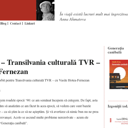
În viaţă există lucruri mult mai îngrozito
Anna Ahmatova
Blog
Contact
Linkuri
Generaţia
canibală
0 – Transilvania culturală TVR –
-Fernezan
orbit pentru Transilvania culturală TVR – cu Vasile Hotea-Fernezan
ă
egem roadele epocii ‘90: ce am semănat începem să culegem. De fapt, asta
Izgoniții (ed.
ercăm să analizăm ce am făcut în acea epocă, să vedem care sunt bazele
e – ca să știm la ce să ne așteptăm. Și vă avertizez că nimic bun
nu ne prea
a revanșei. Acolo se ascund multe probleme nerezolvate – acum ele
“Generaţia canibală”.