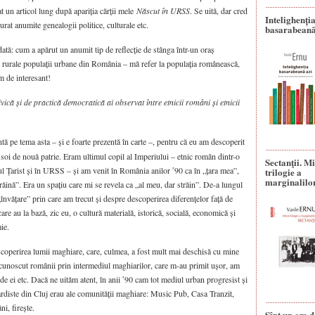
 un articol lung după apariția cărții mele
Născut în URSS
. Se uită, dar cred
Intelighenți
urat anumite genealogii politice, culturale etc.
basarabeană
ată: cum a apărut un anumit tip de reflecție de stânga într-un oraș
ai rurale populații urbane din România – mă refer la populația românească,
m de interesant!
vică și de practică democratică ai observat între etnicii români și etnicii
 pe tema asta – și e foarte prezentă în carte –, pentru că eu am descoperit
 soi de nouă patrie. Eram ultimul copil al Imperiului – etnic român dintr-o
Sectanţii. M
iul Țarist și în URSS – și am venit în România anilor ʹ90 ca în „țara mea”,
trilogie a
marginalilo
trăină”. Era un spațiu care mi se revela ca „al meu, dar străin”. De-a lungul
învățare” prin care am trecut și despre descoperirea diferențelor față de
re au la bază, zic eu, o cultură materială, istorică, socială, economică și
ie.
scoperirea lumii maghiare, care, culmea, a fost mult mai deschisă cu mine
unoscut românii prin intermediul maghiarilor, care m-au primit ușor, am
 de ei etc. Dacă ne uităm atent, în anii ʹ90 cam tot mediul urban progresist și
gardiste din Cluj erau ale comunității maghiare: Music Pub, Casa Tranzit,
ni, firește.
Sînt un om d