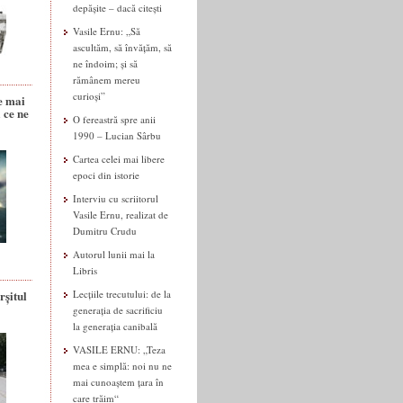
depășite – dacă citești
Vasile Ernu: „Să
ascultăm, să învățăm, să
ne îndoim; și să
rămânem mereu
curioși”
e mai
 ce ne
O fereastră spre anii
1990 – Lucian Sârbu
Cartea celei mai libere
epoci din istorie
Interviu cu scriitorul
Vasile Ernu, realizat de
Dumitru Crudu
Autorul lunii mai la
Libris
rșitul
Lecțiile trecutului: de la
generația de sacrificiu
la generația canibală
VASILE ERNU: „Teza
mea e simplă: noi nu ne
mai cunoaștem țara în
care trăim“