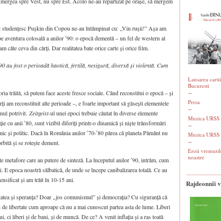
 mergea spre Vest, nu spre Est. Acolo ne-au repartizat pe orașe, să mergem
 studențesc Pușkin din Copou ne-au întâmpinat cu: „Vin rușii!” Așa am
epe aventura colosală a anilor ʹ90: o epocă dementă – un fel de western al
am câte ceva din cărți. Dar realitatea bate orice carte și orice film.
90 au fost o perioadă haotică, fertilă, nesigură, diversă și violentă. Cum
Lansarea cartii
Bucuresti
ia trăită, să putem face aceste fresce sociale. Când reconstitui o epocă – și
Presa
rți am reconstituit alte perioade –, e foarte important să găsești elementele
nul potrivit.
Zeitgeist
-ul unei epoci trebuie căutat în diverse elemente
Muzica URSS -
ie cu anii ʹ80, sunt vizibil diferiți printr-o dinamică și niște trănsformări
nomic și politic. Dacă în România anilor ʹ70-ʹ80 părea că planeta Pământ nu
Muzica URSS 
orbită și se rotește dement.
Eroii vremuril
noastre
te metafore care au putere de sinteză. La începutul anilor ʹ90, intrăm, cum
i. E epoca noastră sălbatică, de unde se începe canibalizarea totală. Ce au
tensificat și am trăit în 10-15 ani.
Rajdeonnîi 
ertatea și speranța? Doar „jos comunismul” și democrația? Cu siguranță că
i de libertate cum aproape că nu a mai cunoscut partea asta de lume. Liberi
i, ci liberi și de bani, și de muncă. De ce? A venit inflația și a ras toată