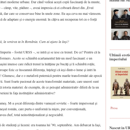
ăsături moderne urbane. Dar când vedeai acești copii fascinanți de la munte,
 – câmp, vite, pădure –, aveai impresia că ei coboară direct din „Evul
ută, dar care se conservase bine în unele zone. Eu așa ceva nu mai văzusem.
ă de adaptare și o energie enormă: în câțiva ani recuperau tot cu o forță
ii, la venirea ta în România. Cum ai ajuns la Iași?
Imperiu – fostul URSS –, se intră și se iese cu trenul. De ce? Pentru că la
Ultimii ereti
ansformers. Acolo se schimbă ecartamentul într-un mod fascinant: e un
imperiului
i imense care ridică trenul la înălțime pe bucăți și îi schimbă roțile,
oape fizic ce înseamnă diferența, înțelegi că ieși dintr-o lume și intri în
ul! Glumesc, dar e o metaforă puternică pentru marile transformări ale epocii
torii. Sunt foarte pasionat de aceste transformări materiale, care uneori sunt
ă istoria materiei: de exemplu, de ce peisajul administrativ diferă de la un
berieni în fața instituțiilor administrative?
meș. M-a șocat diferența dintre vameșul sovietic – foarte impersonal și
Presa
vameșul român, care purta o uniformă la mișto, pur convențională,
ea chef, total neinstituționalizat și negociabil.
de studenți și liceeni: era toamna lui ʹ90, septembrie. Am debarcat la Iași,
Nascut in U