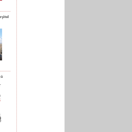
rșitul
că
r