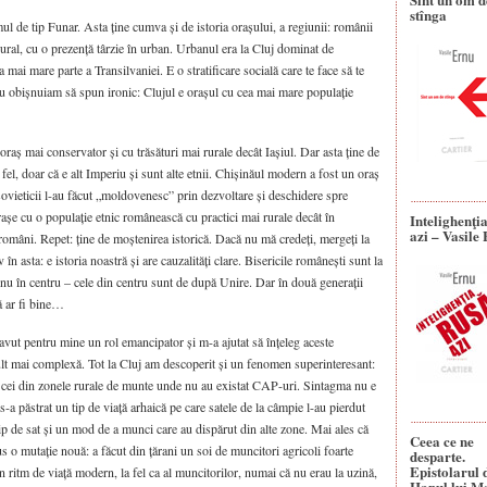
stînga
l de tip Funar. Asta ține cumva și de istoria orașului, a regiunii: românii
ural, cu o prezență târzie în urban. Urbanul era la Cluj dominat de
a mai mare parte a Transilvaniei. E o stratificare socială care te face să te
eu obișnuiam să spun ironic: Clujul e orașul cu cea mai mare populație
oraș mai conservator și cu trăsături mai rurale decât Iașiul. Dar asta ține de
fel, doar că e alt Imperiu și sunt alte etnii. Chișinăul modern a fost un oraș
sovieticii l-au făcut „moldovenesc” prin dezvoltare și deschidere spre
rașe cu o populație etnic românească cu practici mai rurale decât în
Intelighenţi
azi – Vasile
români. Repet: ține de moștenirea istorică. Dacă nu mă credeți, mergeți la
v în asta: e istoria noastră și are cauzalități clare. Bisericile românești sunt la
nu în centru – cele din centru sunt de după Unire. Dar în două generații
că ar fi bine…
avut pentru mine un rol emancipator și m-a ajutat să înțeleg aceste
t mai complexă. Tot la Cluj am descoperit și un fenomen superinteresant:
 cei din zonele rurale de munte unde nu au existat CAP-uri. Sintagma nu e
 s-a păstrat un tip de viață arhaică pe care satele de la câmpie l-au pierdut
ip de sat și un mod de a munci care au dispărut din alte zone. Mai ales că
Ceea ce ne
o mutație nouă: a făcut din țărani un soi de muncitori agricoli foarte
desparte.
Epistolarul 
n ritm de viață modern, la fel ca al muncitorilor, numai că nu erau la uzină,
Hanul lui M