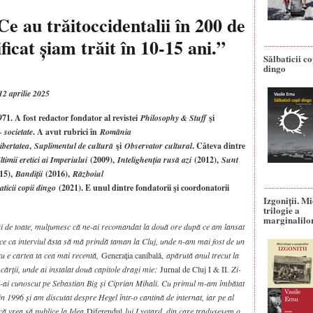
e au trăitoccidentalii în 200 de
ficat șiam trăit în 10-15 ani.”
Sălbaticii co
dingo
12 aprilie 2025
71. A fost redactor fondator al revistei
Philosophy & Stuff
şi
 societate
. A avut rubrici în
România
ibertatea
,
Suplimentul de cultură
şi
Observator cultural
. Câteva dintre
ltimii eretici ai Imperiului
(2009),
Intelighenţia rusă azi
(2012),
Sunt
15),
Bandiţii
(2016),
Războiul
aticii copii dingo
(2021). E unul dintre fondatorii şi coordonatorii
Izgoniții. M
trilogie a
marginalilo
tâi de toate, mulțumesc că ne-ai recomandat la două ore după ce am lansat
face ca interviul ăsta să mă prindă taman la Cluj, unde n-am mai fost de un
tru e cartea ta cea mai recentă,
Generația canibală,
apărută anul trecut la
cărții, unde ai instalat două capitole dragi mie:
Jurnal de Cluj I & II
. Zi-
 i-ai cunoscut pe Sebastian Big și Ciprian Mihali. Cu primul m-am îmbătat
 1996 și am discutat despre Hegel într-o cantină de internat, iar pe al
că vrea să publice la Idea
Diferendul
lui Lyotard, din care tradusesem o