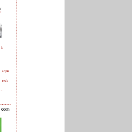
 la
 copii
- rock
or
v SSSR