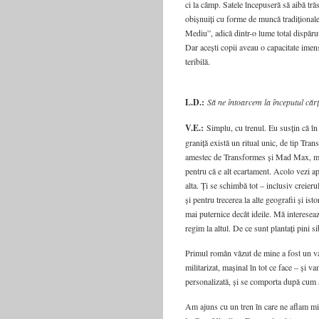
ci la câmp. Satele începuseră să aibă tr
obișnuiți cu forme de muncă tradiționale
Mediu”, adică dintr-o lume total dispăr
Dar acești copii aveau o capacitate imens
teribilă.
L.D.:
Să ne întoarcem la începutul cărț
V.E.:
Simplu, cu trenul. Eu susțin că în 
graniță există un ritual unic, de tip Tr
amestec de Transformes și Mad Max, mașin
pentru că e alt ecartament. Acolo vezi apr
alta. Ți se schimbă tot – inclusiv creier
și pentru trecerea la alte geografii și is
mai puternice decât ideile. Mă intereseaz
regim la altul. De ce sunt plantați pini si
Primul român văzut de mine a fost un va
militarizat, mașinal în tot ce face – și 
personalizată, și se comporta după cum av
Am ajuns cu un tren în care ne aflam mii 