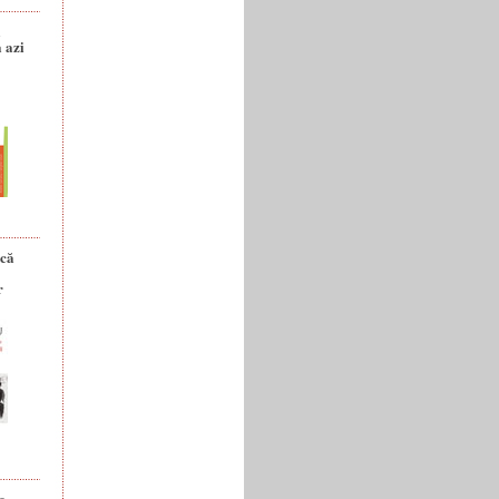
a
 azi
ică
r
e