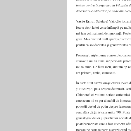
treime pentru licența mea la Filozofia d
directoarele editurilor pe unde am lucra
Vasile Ernu:
Salutare! Vai, câte lucrur
foarte atent la tot ce se întâmplă pe mult
mă tem cel mai mult de ignoranță. Poate 
greu. M-a bucurat mult apariția platform
pentru că solidaritatea și generozitatea n
Pomenești niște nume cunoscute, oameni 
cunoscut multă lume, iar perioada petre
multă lume. De felul meu, sunt un tip re
am prieteni, amici, cunoscuți.
În carte sunt câteva orașe cărora le-am d
și București, plus orașele de tranzit. Ani
Chiar cred că voi mai scrie o carte mică
care acum mi se par al naibii de interes
povestit destul de puțin despre fenome
centrală a cărții, istoria anilor ʹ90. Poat
genealogia ideilor și practicilor sociale
postdecembristă care a fost etichetat ofic
treceau pe cealaltă parte a străzii când 