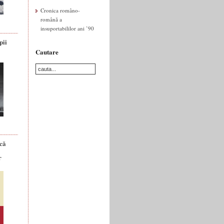
Cronica româno-
română a
insuportabililor ani ’90
pii
Cautare
ică
r