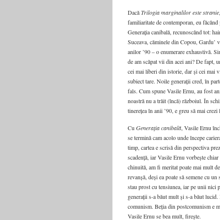
Dacă
Trilogia marginalilor este stranie
familiaritate de contemporan, eu făcând 
Generația canibală, recunoscând tot: hai
Suceava, căminele din Copou, Gardu’ ver
anilor ’90 – o enumerare exhaustivă. Si
de am scăpat vii din acei ani? De fapt, un
cei mai liberi din istorie, dar și cei mai
subiect tare. Noile generații cred, în pa
fals. Cum spune Vasile Ernu, au fost anii
noastră nu a trăit (încă) războiul. În schi
tinerețea în anii ’90, e greu să mai crezi 
Cu
Generația canibală
, Vasile Ernu înc
se termină cam acolo unde începe cariera
timp, cartea e scrisă din perspectiva pre
scadență, iar Vasile Ernu vorbește chia
chinuită, am fi meritat poate mai mult de 
revanșă, deși ea poate să semene cu un soi
stau prost cu tensiunea, iar pe unii nici
generații s-a băut mult și s-a băut lucid.
comunism. Beția din postcomunism e mereu
Vasile Ernu se bea mult, firește.