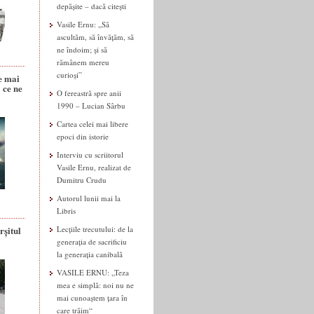
depășite – dacă citești
Vasile Ernu: „Să
ascultăm, să învățăm, să
ne îndoim; și să
rămânem mereu
curioși”
e mai
 ce ne
O fereastră spre anii
1990 – Lucian Sârbu
Cartea celei mai libere
epoci din istorie
Interviu cu scriitorul
Vasile Ernu, realizat de
Dumitru Crudu
Autorul lunii mai la
Libris
rșitul
Lecțiile trecutului: de la
generația de sacrificiu
la generația canibală
VASILE ERNU: „Teza
mea e simplă: noi nu ne
mai cunoaștem țara în
care trăim“