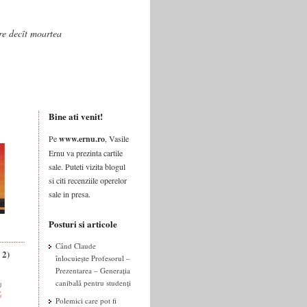
are decît moartea
Bine ati venit!
Pe
www.ernu.ro
, Vasile
Ernu va prezinta cartile
sale. Puteti vizita blogul
si citi recenziile operelor
sale in presa.
Posturi si articole
Când Claude
 2)
înlocuiește Profesorul –
Prezentarea – Generația
canibală pentru studenți
Polemici care pot fi