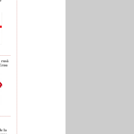
a rusă
 Ernu
de la
anuc