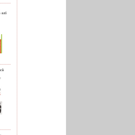
a
 azi
ică
r
e