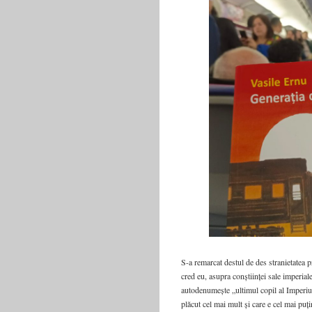
S-a remarcat destul de des stranietatea p
cred eu, asupra conștiinței sale imperial
autodenumește „ultimul copil al Imperiul
plăcut cel mai mult și care e cel mai puț