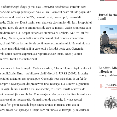
,
Sălbaticii copii dingo
și mai ales
Generația canibală
au introdus acea
parte din aceeași generație cu Vasile Ernu. Am citit peste 500 de pagini din
Jurnal la sfâ
nele second hand, cablul TV, ness-ul frecat, non-stopul, bazarul din
lumii
de, Clujul etc. Două pagini sunt dedicate cârciumilor din Iașii începutului
ngurul lucru de care m-am mirat și de care se miră și Vasile Ernu este: cum
ii dintre noi n-au scăpat, iar ceilalți au rămas cu sechele. Anii ’90 au fost
 violenți. Generația canibală e unică în primul rând prin tratarea acestui
rte, că anii ’90 au fost un fel de continuare a comunismului. Nu e nimic mai
 unei mari dislocări, anii în care totul a fost dat peste cap. Generația
mb, a trăit această experiență a rupturii sociale totale. Dacă ți-ai trăit
în ceva. Totul a fost halucinant.
Bandiţii. Mi
heie un ciclu foarte amplu. Cartea aceasta e, într-un fel, un sfârșit pentru că
trilogie a
 publică a lui Ernu – publicarea cărții Născut în URSS (2007). În același
marginalilo
zentului, având un aer apocaliptic. Generația noastră a ajuns la un fel de
r despre o revanșă sau despre nevoia unei revanșe. Da, suntem o generație
la viață. În noi e multă furie, melancolie, frustrare. Există o nevoie de
 de revoluție a zombiilor. O revoluție a celor pe care i-a lăsat ficatul, care
 pancreasul nu-i prea ajută. Nu mai spun de depresie. În viața acestei
 Nu a fost genul acela de beție care te aruncă în transă, cum era în
 trează sau aproape. O beție care nu îmbată, ci trezește. Și în cartea lui