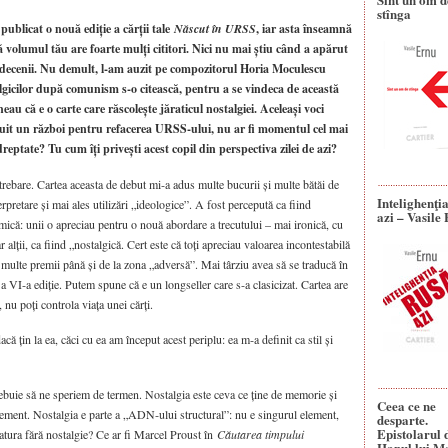
stînga
publicat o nouă ediție a cărții tale
Născut în URSS
, iar asta înseamnă
 că volumul tău are foarte mulți cititori. Nici nu mai știu când a apărut
 decenii. Nu demult, l‑am auzit pe compozitorul Horia Moculescu
lgicilor după comunism s‑o citească, pentru a se vindeca de această
eau că e o carte care răscolește jăraticul nostalgiei. Aceleași voci
uit un război pentru refacerea URSS‑ului, nu ar fi momentul cel mai
reptate? Tu cum îți privești acest copil din perspectiva zilei de azi?
trebare. Cartea aceasta de debut mi‑a adus multe bucurii și multe bătăi de
Intelighenţi
rpretare și mai ales utilizări „ideologice”. A fost percepută ca fiind
azi – Vasile
mică: unii o apreciau pentru o nouă abordare a trecutului – mai ironică, cu
r alții, ca fiind „nostalgică. Cert este că toți apreciau valoarea incontestabilă
at multe premii până și de la zona „adversă”. Mai târziu avea să se traducă în
 VI‑a ediție. Putem spune că e un longseller care s‑a clasicizat. Cartea are
 nu poți controla viața unei cărți.
ă țin la ea, căci cu ea am început acest periplu: ea m‑a definit ca stil și
trebuie să ne speriem de termen. Nostalgia este ceva ce ține de memorie și
Ceea ce ne
t element. Nostalgia e parte a „ADN‑ului structural”: nu e singurul element,
desparte.
Epistolarul 
ratura fără nostalgie? Ce ar fi Marcel Proust în
Căutarea timpului
Hanul lui M