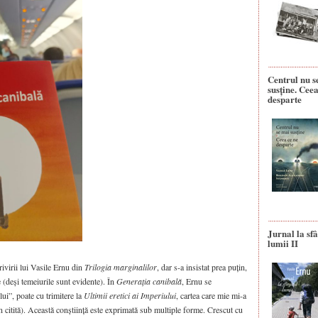
Centrul nu s
susține. Ceea
desparte
Jurnal la sfâ
lumii II
rivirii lui Vasile Ernu din
Trilogia marginalilor
, dar s-a insistat prea puțin,
e (deși temeiurile sunt evidente). În
Generația canibală
, Ernu se
ui”, poate cu trimitere la
Ultimii eretici ai Imperiului
, cartea care mie mi-a
in citită). Această conștiință este exprimată sub multiple forme. Crescut cu