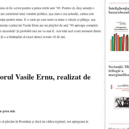
Intelighenți
buia să fie scrisă pentru a putea retrăi anii ’90. Pentru că, deși anunță o
basarabeană
are caracterul unei vendete politice, așa cum e cea actuală), cartea este
puțin pentru mine. E o carte pe care unul ca mine o citește și plânge, așa
nerețe (cartea lui Vasile Ernu are un playlist de anii ’90 aproape complet).
t niciodată! Și probabil nici nu va mai fi. Am trăit acel scurt moment dintre
 Și s-a întâmplat că exact atunci aveam 18 de ani.
Sectanţii. M
trilogie a
torul Vasile Ernu, realizat de
marginalilo
m prea mic
 să plecăm în România și dacă nu cădea regimul, noi ajungeam la
Sînt un om d