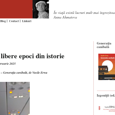
În viaţă există lucruri mult mai îngrozito
Anna Ahmatova
Blog
Contact
Linkuri
Generaţia
canibală
libere epoci din istorie
ebruarie 2025
ie – Generația canibală, de Vasile Ernu
Izgoniții (ed.