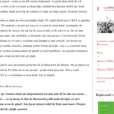
în gașcă – eram ca un trib mereu împreună. Această atmosferă de a fi
a oferi și de a te pune la dispoziție celuilalt îmi lipsește teribil azi. Sunt
 discutăm, după acest tip de oameni și viață, nu după regim, Doamne ferește.
utut și altele au fost prioritățile după ’90, după dizolvarea URSS și apariția
’90 oamenii s‑au pus pe ceea ce se cerea în noua lume: acumulare de
ecanism de succes era dat nu de ceea ce ești, ci de ceea ce ai. Iar cei mai
mai mari, dar, probabil, și dosarele cele mai groase. Cui folosește? Doar
credeam că va veni o societate mai dreaptă și mai corectă. Au învins nu
Lansarea cartii
Bucuresti
i la vechile structuri, adaptați noilor forme de hoție. Așa s‑a construit noua
ntre vechea nomenclatură de partid și noul banditism. Au pierdut romanticii
Presa
care aveau un preț mic pe piață.
Muzica URSS -
stat în acei ani pentru protestul de la Ministerul de Interne. Mi‑ar plăcea să
Muzica URSS 
ncercat. Pe mine nu m‑au racolat – poate eram prea mic. Dar a venit
SS și s‑a terminat cu acea lume. Era și timpul.
Eroii vremuril
noastre
Șerban Mestecăneanu
de pe vremea când am împrumutat nu mai știu de la cine un sacou –
Rajdeonnîi 
i –, ca să merg cu tine la directorul școlii unde învățai, ca să‑l
cum avea de gând. Am jucat atunci rolul de frate mai mare. Despre
oi în cărțile noastre.