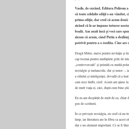
Vasile, de curând, Editura Polirom a 
că toate celelalte ediții s‑au vândut,
prima ediție, dar cred că acum două
zicând că le‑ar impune tuturor nosta
boală. Am auzit însă și voci care spun
ziceau că acum, când Putin a dezlănț
potrivit pentru a o reedita. Cine are d
Dragă Mitru, mersi pentru invitație și în
cap tocmai pentru multiplele grile de inte
„controversată” și primită cu multă pole
nostalgie și melancolie, dar și umor –, ia
a stilului și inteligenței, dovadă că a lu
cam zece limbi, cred. Acum am ajuns la a
de mult viața ei, căci, după cum bine știi,
Eu m‑am despărțit de mult de ea, chiar dac
gen de scriitură.
În ce privește nostalgia, eu cred că nu 
timp, iar literatura are în fibra sa aces
dar e un element important. Ce ar fi lite