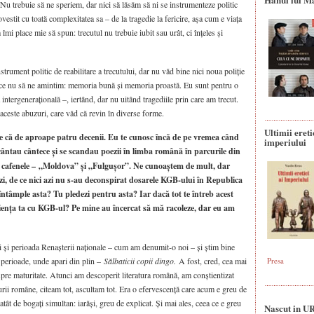
Nu trebuie să ne speriem, dar nici să lăsăm să ni se instrumenteze politic
vestit cu toată complexitatea sa – de la tragedie la fericire, așa cum e viața
mi place mie să spun: trecutul nu trebuie iubit sau urât, ci înțeles și
strument politic de reabilitare a trecutului, dar nu văd bine nici noua poliție
 ce nu să ne amintim: memoria bună și memoria proastă. Eu sunt pentru o
intergenerațională –, iertând, dar nu uitând tragediile prin care am trecut.
aceste abuzuri, care văd că revin în diverse forme.
Ultimii ereti
e că de aproape patru decenii. Eu te cunosc încă de pe vremea când
imperiului
cântau cântece și se scandau poezii în limba română în parcurile din
 cafenele –
„Moldova” și „Fulgușor”. Ne cunoaștem de mult, dar
zi, de ce nici azi nu s‑au deconspirat dosarele KGB‑ului în Republica
întâmple asta? Tu pledezi pentru asta? Iar dacă tot te întreb acest
riența ta cu KGB‑ul? Pe mine au încercat să mă racoleze, dar eu am
 și perioada Renașterii naționale – cum am denumit‑o noi – și știm bine
Presa
i perioade, unde apari din plin –
Sălbaticii copii dingo.
A fost, cred, cea mai
spre maturitate. Atunci am descoperit literatura română, am conștientizat
turii române, citeam tot, ascultam tot. Era o efervescență care acum e greu de
 atât de bogați simultan: iarăși, greu de explicat. Și mai ales, ceea ce e greu
Nascut in U