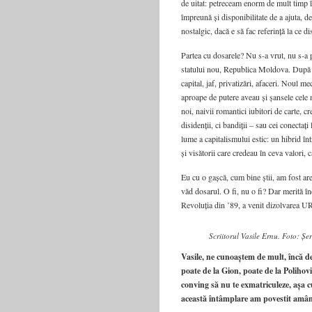
de uitat: petreceam enorm de mult timp 
împreună și disponibilitate de a ajuta, de 
nostalgic, dacă e să fac referință la ce
Partea cu dosarele? Nu s‑a vrut, nu s‑a p
statului nou, Republica Moldova. După 
capital, jaf, privatizări, afaceri. Noul m
aproape de putere aveau și șansele cele 
noi, naivii romantici iubitori de carte, 
disidenții, ci bandiții – sau cei conectaț
lume a capitalismului estic: un hibrid î
și visătorii care credeau în ceva valori, 
Eu cu o gașcă, cum bine știi, am fost are
văd dosarul. O fi, nu o fi? Dar merită î
Revoluția din ’89, a venit dizolvarea UR
Scriitorul Vasile Ernu. Foto: 
Vasile, ne cunoaștem de mult, încă 
poate de la Gion, poate de la Polihovic
conving să nu te exmatriculeze, așa 
această întâmplare am povestit amând