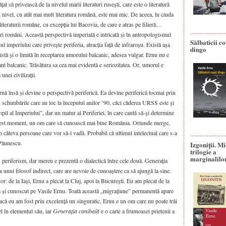
t să privească de la nivelul marii literaturi rusești, care este o literatură
t nivel, cu atât mai mult literatura română, este mai mic. De aceea, în ciuda
iteraturii române, cu excepția lui Bacovia, de care e atras pe filieră…
i români. Această perspectivă imperială e intricată și în antropologismul
Sălbaticii co
iul imperiului care privește periferia, atracția față de infraroșu. Există așa
dingo
istă și o limită în receptarea umorului balcanic, adesea vulgar. Ernu nu e
t balcanic. Trăsătura sa cea mai evidentă e seriozitatea. Or, umorul e
unei civilizații.
nă însă și devine o perspectivă periferică. Ea devine periferică tocmai prin
n schimbările care au loc la începutul anilor ’90, căci căderea URSS este și
opil al Imperiului”, dar un matur al Periferiei, în care caută să-și determine
 acest moment, un om care să cunoască mai bine România. Oriunde merge,
in câteva persoane care vor să-l vadă. Probabil că ultimul intelectual care s-a
 Păunescu.
Izgoniții. M
trilogie a
marginalilo
 periferism, dar mereu e prezentă o dialectică între cele două. Generația
a unui filosof indirect, care are nevoie de cunoaștere ca să ajungă la sine.
 de la Iași, Ernu a plecat la Cluj, apoi la București. Eu am plecat de la
am și cunoscut pe Vasile Ernu. Toată această „migrațiune” permanentă apare
dacă eu am fost prin excelență un singuratic, Ernu e un om care nu poate trăi
l în elementul său, iar
Generația canibală
e o carte a frumoasei prietenii a