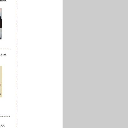
ci ai
RSS