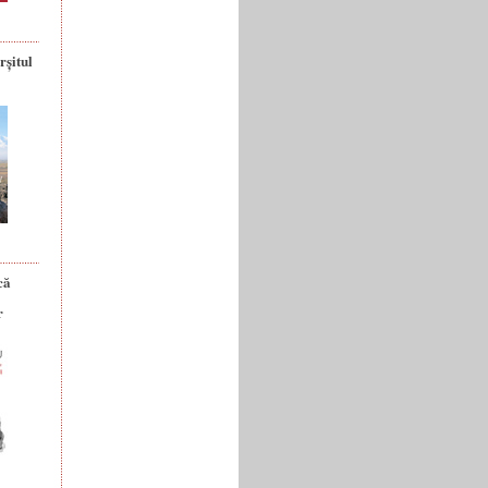
rșitul
că
r