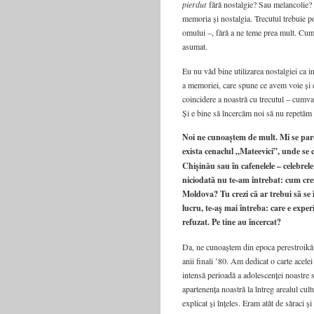
pierdut
fără nostalgie? Sau melancolie? 
memoria și nostalgia. Trecutul trebuie po
omului –, fără a ne teme prea mult. Cum î
asumat.
Eu nu văd bine utilizarea nostalgiei ca in
a memoriei, care spune ce avem voie și
coincidere a noastră cu trecutul – cumva 
Și e bine să încercăm noi să nu repetăm 
Noi ne cunoaștem de mult. Mi se par
exista cenaclul „Mateevici”, unde se 
Chișinău sau în cafenelele – celebrele
niciodată nu te‑am întrebat: cum cre
Moldova? Tu crezi că ar trebui să se 
lucru, te‑aș mai întreba: care e expe
refuzat. Pe tine au încercat?
Da, ne cunoaștem din epoca perestroikăi
anii finali ’80. Am dedicat o carte acele
intensă perioadă a adolescenței noastre 
apartenența noastră la întreg arealul cul
explicat și înțeles. Eram atât de săraci și