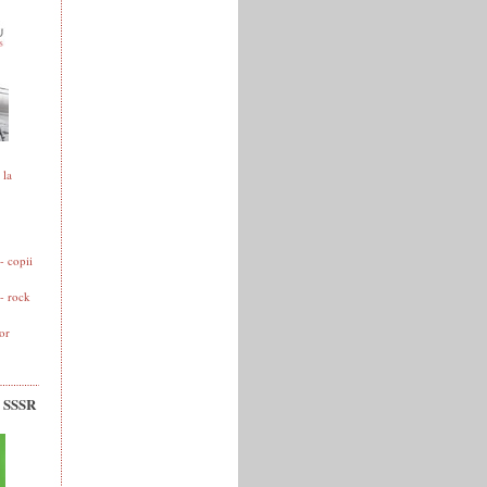
 la
 copii
- rock
or
v SSSR