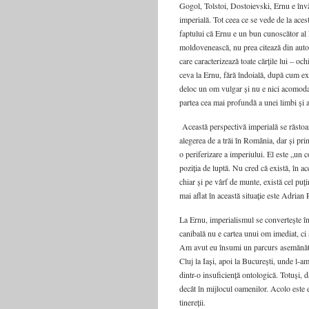
Gogol, Tolstoi, Dostoievski, Ernu e învăța
imperială. Tot ceea ce se vede de la aces
faptului că Ernu e un bun cunoscător al l
moldovenească, nu prea citează din autor
care caracterizează toate cărțile lui – och
ceva la Ernu, fără îndoială, după cum ex
deloc un om vulgar și nu e nici acomodan
partea cea mai profundă a unei limbi și a 
Această perspectivă imperială se răstoar
alegerea de a trăi în România, dar și pri
o periferizare a imperiului. El este „un c
poziția de luptă. Nu cred că există, în
chiar și pe vârf de munte, există cel puț
mai aflat în această situație este Adrian
La Ernu, imperialismul se convertește în
canibală nu e cartea unui om imediat, ci 
Am avut eu însumi un parcurs asemănător:
Cluj la Iași, apoi la București, unde l-
dintr-o insuficiență ontologică. Totuși, 
decât în mijlocul oamenilor. Acolo este e
tinereții.