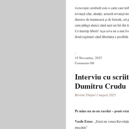
Generația canibală
este o carte care tre
revanșă (dar, atenție, această revanșă nu 
dureros de luminoasă și de fericită, cel 
cum plângi atunci când auzi un hit din ti
Ce tinerețe liberă! Așa ceva nu a mai fos
două regimuri când libertatea e posibilă.
-
19 November, 2025
on
Comments Off
Cartea
celei
Interviu cu scrii
mai
Dumitru Crudu
libere
epoci
din
Revista Timpul 1 august 2025
istorie
Pe mine nu m‑au racolat – poate era
Vasile Ernu:
„Dacă nu venea Revoluția
pușcărie”