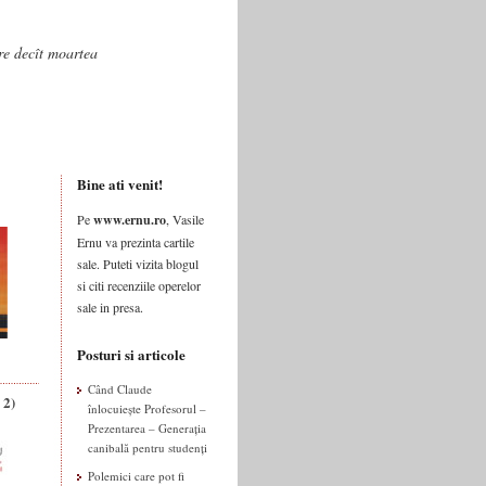
are decît moartea
Bine ati venit!
Pe
www.ernu.ro
, Vasile
Ernu va prezinta cartile
sale. Puteti vizita blogul
si citi recenziile operelor
sale in presa.
Posturi si articole
Când Claude
 2)
înlocuiește Profesorul –
Prezentarea – Generația
canibală pentru studenți
Polemici care pot fi