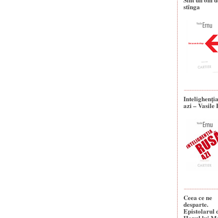
stînga
Intelighenţi
azi – Vasile
Ceea ce ne
desparte.
Epistolarul 
Hanul lui M