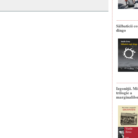
Sălbaticii co
dingo
Izgoniții. M
trilogie a
marginalilo