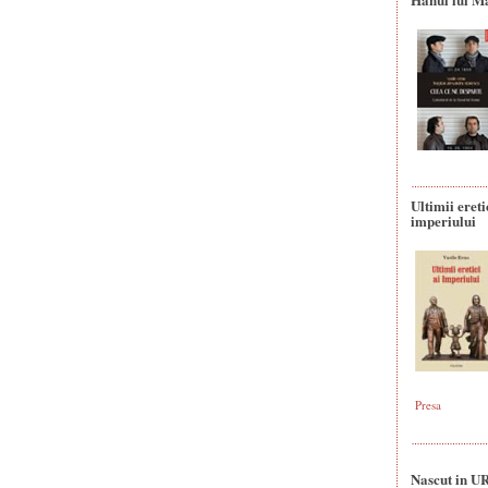
Ultimii ereti
imperiului
Presa
Nascut in U