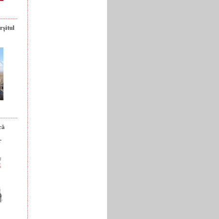
rșitul
că
r