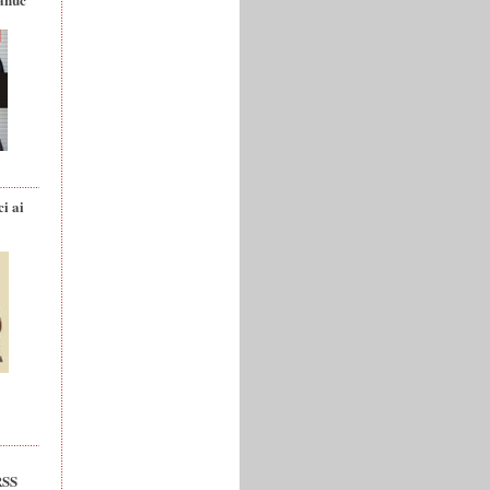
ci ai
RSS