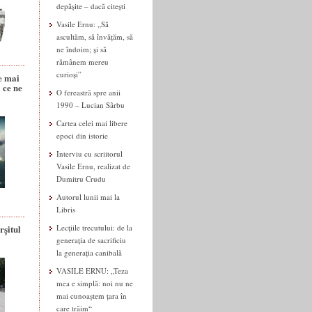
depășite – dacă citești
Vasile Ernu: „Să
ascultăm, să învățăm, să
ne îndoim; și să
rămânem mereu
curioși”
e mai
 ce ne
O fereastră spre anii
1990 – Lucian Sârbu
Cartea celei mai libere
epoci din istorie
Interviu cu scriitorul
Vasile Ernu, realizat de
Dumitru Crudu
Autorul lunii mai la
Libris
rșitul
Lecțiile trecutului: de la
generația de sacrificiu
la generația canibală
VASILE ERNU: „Teza
mea e simplă: noi nu ne
mai cunoaștem țara în
care trăim“