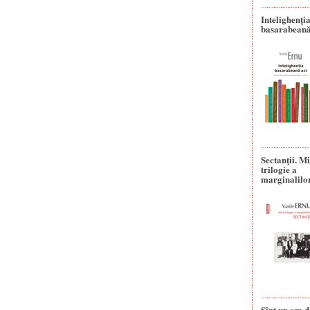
Intelighenți
basarabeană
Sectanţii. M
trilogie a
marginalilo
Sînt un om d