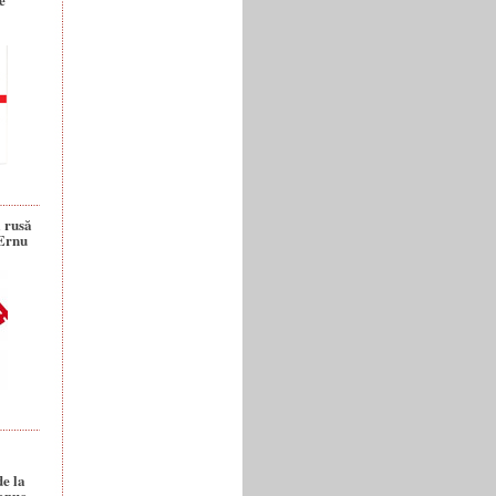
a rusă
 Ernu
de la
anuc