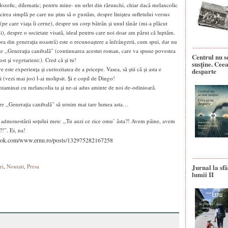
lozofic, dilematic; pentru mine- un urlet din rărunchi, chiar dacă melancolic
icirea simplă pe care nu știm să o gustăm, despre liniștea sufletului versus
(pe care viața îi cerne), despre un corp bătrân și unul tânăr (mi-a plăcut
), despre o societate visată, ideal pentru care noi doar am părut că luptăm.
altora din generația noastră) este o recunoaștere a înfrângerii, cum spui, dar nu
ate ,,Generația canibală” (continuarea acestui roman, care va spune povestea
Centrul nu s
fost și vegetarieni:). Cred că și tu!
susține. Ceea
 este experiența și curiozitatea de a pricepe. Vasea, să știi că și asta e
desparte
(vezi mai jos) l-ai molipsit. Și e copil de Dingo!
ntaminat cu melancolia ta și ne-ai adus aminte de noi de-odinioară.
re ,,Generația canibală” să urnim mai tare lumea asta…
a admonestării soțului meu: ,,Tu auzi ce zice omu’ ăsta?! Avem pâine, avem
!”. Ei, na!
cebook.com/www.ernu.ro/posts/132975282167258
ri
,
Noutati
,
Presa
Jurnal la sfâ
lumii II