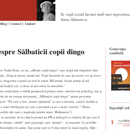
În viaţă există lucruri mult mai îngrozito
Anna Ahmatova
Blog
Contact
Linkuri
spre Sălbaticii copii dingo
Generaţia
canibală
u Vasile Ernu, cu un ,,sălbatic copil dingo” care strigă din răsputeri către
: ,,Frați și surori, iertați-mă. Toate lucrurile în care ați crezut voi au fost o
, dragostea voastră au fost în zadar. Mă iertați. Acum puteți să mă
 mă înalț la cer, ci doar să mă cobor în mormânt.”
 este scrisă dintr-o dublă perspectivă pentru mine: autorul este psiholog, dar și
incolo de un roman document, ,,Sălbaticii copii dingo” spune povestea
 în ’70) care a fost ,,foarte optimistă” și care a devenit ,,cinică, înrăită și
ș o mare înfrângere pe care o prezintă ca pe o mare victorie.” (Nona
Izgoniții (ed.
icolele tale sunt o inspirație pentru mine. Mulțumesc!).
se ascunde: de la cărți la postari pe FB și dialogul cu cititorii săi (pe care îi
e despre ,,rănile” unei generații, care -atenție! – se transmit. Ca și bolile.
cenților de astăzi. Sau poate unii or fi deja tineri în toată regula. Alții –