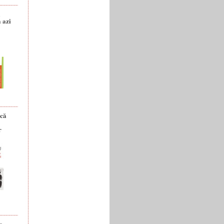
a
 azi
ică
r
e