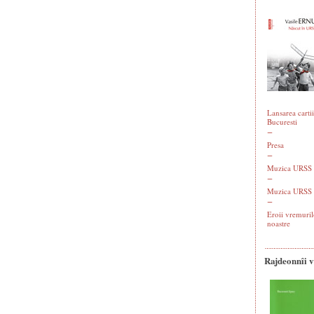
Lansarea cartii
Bucuresti
Presa
Muzica URSS -
Muzica URSS 
Eroii vremuril
noastre
Rajdeonnîi 