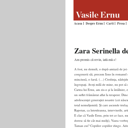
Acasa
Despre Ernu
Carti
Presa
Zara Serinella de
Am promis că revin, iată-mă-s!
A fost, nu demult, o după-amiază de joi c
congenerii săi, precum Iisus în romanul său
minciună, o farsă. (…) Credința, nădejdea
îngropați. Aveți milă de mine, nu pot să
Cartea lui Ernu, am zis-o și la întâlnire,
un suflet frământat aflat la terapeut. D
adolescenței generației noastre (cei născuți
total nemulțumită. Și care ascunde trufa
Rapotan, ca întotdeauna, interviurile, art
E clar că Vasile Ernu, prin tot ce face, nu 
doresc să fie cât mai mulți), Vasea vorbeșt
Taman cui? Copiilor copiilor dingo. Adoles