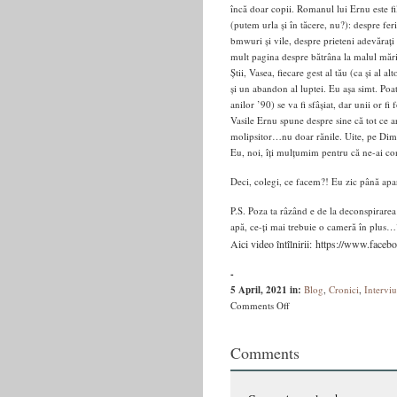
încă doar copii. Romanul lui Ernu este fi
(putem urla și în tăcere, nu?): despre fer
bmwuri și vile, despre prieteni adevărați 
mult pagina despre bătrâna la malul mării
Știi, Vasea, fiecare gest al tău (ca și al 
și un abandon al luptei. Eu așa simt. Po
anilor ’90) se va fi sfâșiat, dar unii or fi 
Vasile Ernu spune despre sine că tot ce are
molipsitor…nu doar rănile. Uite, pe Dimi 
Eu, noi, îți mulțumim pentru că ne-ai co
Deci, colegi, ce facem?! Eu zic până apa
P.S. Poza ta râzând e de la deconspirare
apă, ce-ți mai trebuie o cameră în plus…?
Aici video întîlnirii: https://www.fa
-
5 April, 2021
in:
Blog
,
Cronici
,
Interviu
on
Comments Off
Zara
Serinella
Comments
despre
Sălbaticii
copii