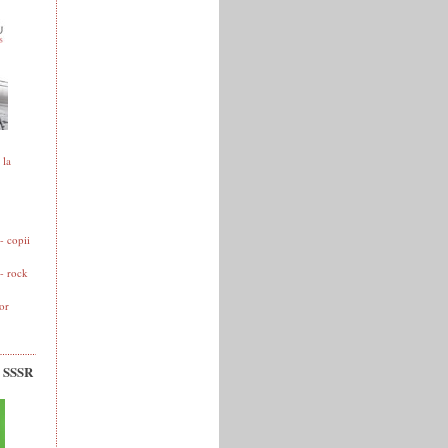
 la
 copii
- rock
or
v SSSR