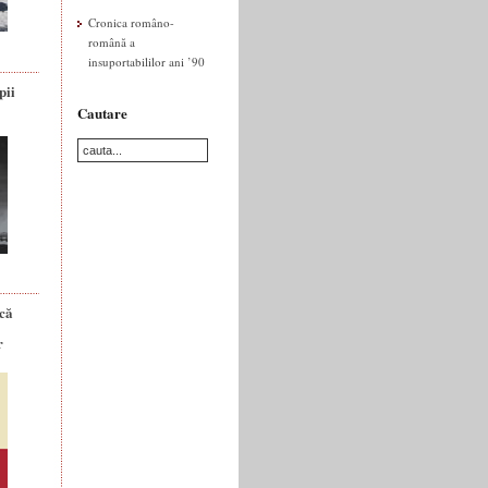
Cronica româno-
română a
insuportabililor ani ’90
pii
Cautare
ică
r