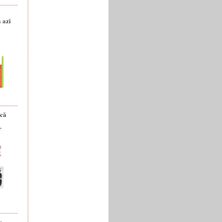
a
 azi
ică
r
e