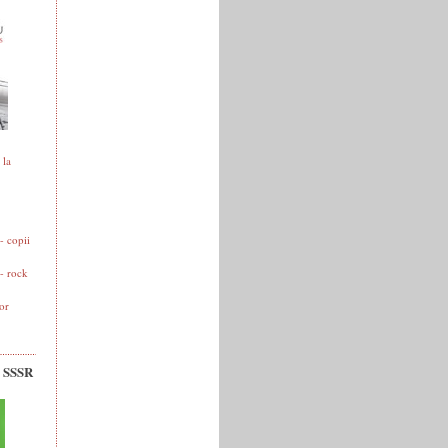
 la
 copii
- rock
or
v SSSR