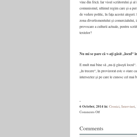
vine din frică. Iar visul scriitorului și 
comunismul, ultimul regim care și-a perse
de vedere politic, în fața acestei alegeri
zona divertismentului și comercialului, 
provocare a culturii actuale, pentru scr
textelor?
Nu mi se pare că v-ați găsit „locul“ 
E mult mai bine să „nu-ți găsești locul“
„în trecere“, în provizorat estc o stare 
intersectez și pe care le cunosc cel mai
-
6 October, 2014
in:
Cronici
,
Interviuri
,
on
Comments Off
Vasile
Ernu:
Comments
„Visul
scriitorului