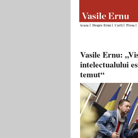
Acasa
Despre Ernu
Carti
Presa
Vasile Ernu: „Visu
intelectualului es
temut“