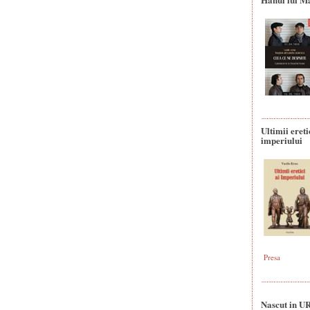
Ultimii ereti
imperiului
Presa
Nascut in U