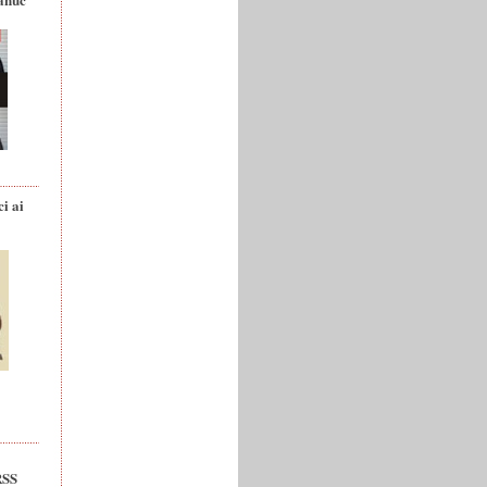
ci ai
RSS