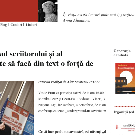
În viaţă există lucruri mult mai îngrozito
Anna Ahmatova
Blog
Contact
Linkuri
l scriitorului și al
Generaţia
canibală
te să facă din text o forță de
Interviu realizat de Alex Savitescu /FILIT
Vasile Ernu va participa astăzi, de la ora 16.00, la Casa FILIT, la eve
Monika Peetz și Cezar-Paul Bădescu. Vineri, 3 octombrie, de la ora 1
Național Iași, iar sâmbătă, 4 octombrie, de la ora 13.00, va susține, 
conferință cu tema „Underground-ul sovietic: muzica alternativă în
Izgoniții (ed.
Ce vă face pe dumneavoastră, cei născuți „dincolo“, să căpătați