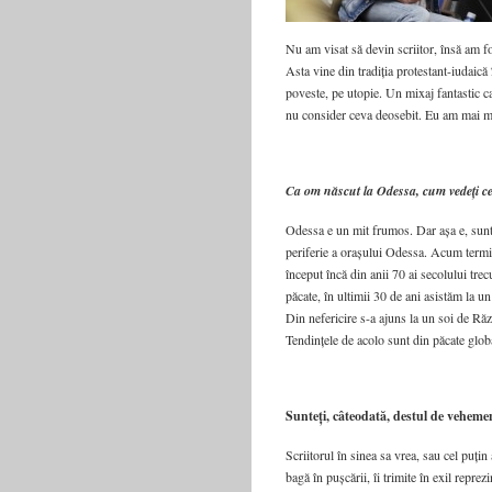
Nu am visat să devin scriitor, însă am fo
Asta vine din tradiția protestant-iudaică 
poveste, pe utopie. Un mixaj fantastic ca
nu consider ceva deosebit. Eu am mai mul
Ca om născut la Odessa, cum vedeți ce
Odessa e un mit frumos. Dar așa e, sunt 
periferie a orașului Odessa. Acum termin
început încă din anii 70 ai secolului tr
păcate, în ultimii 30 de ani asistăm la un 
Din nefericire s-a ajuns la un soi de Răz
Tendințele de acolo sunt din păcate globa
Sunteți, câteodată, destul de vehement
Scriitorul în sinea sa vrea, sau cel puțin 
bagă în pușcării, îi trimite în exil reprez