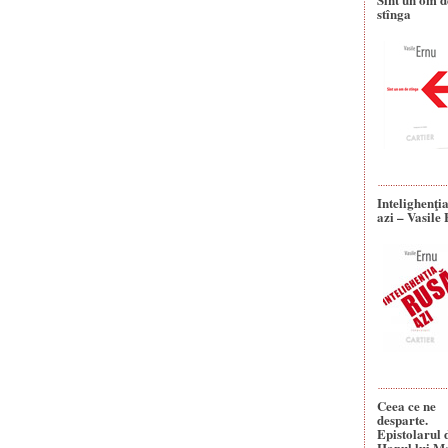
stînga
Intelighenţi
azi – Vasile
Ceea ce ne
desparte.
Epistolarul 
Hanul lui M