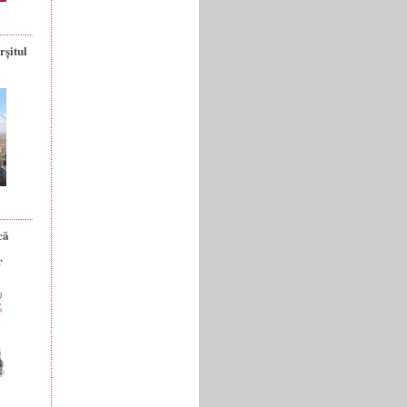
rșitul
că
r