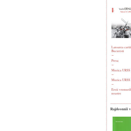
Lansarea cartii
Bucuresti
Presa
Muzica URSS -
Muzica URSS 
Eroii vremuril
noastre
Rajdeonnîi 