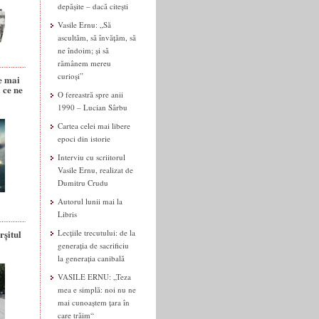
depășite – dacă citești
Vasile Ernu: „Să
 un text, cum să-l citesc și să-l comentez.
ascultăm, să învățăm, să
a și cultura religioasă, pe text, pe
ne îndoim; și să
 Dar scriitor am ajuns din întâmplare și
rămânem mereu
curioși”
e mai
 ce ne
O fereastră spre anii
1990 – Lucian Sârbu
Cartea celei mai libere
epoci din istorie
 copilăria, care cumva este o extensie, o
Interviu cu scriitorul
t și tragic. Acest proces de degradare a
Vasile Ernu, realizat de
 amestec etnic și religios fantastic. Din
Dumitru Crudu
 agresiv, care vine din toate direcțiile.
Autorul lunii mai la
i această stare de coflict tragic.
Libris
n ultimii 40 de ani.
rșitul
Lecțiile trecutului: de la
generația de sacrificiu
la generația canibală
VASILE ERNU: „Teza
mea e simplă: noi nu ne
tere care-și interzice scriitorii, care și-i
mai cunoaștem țara în
e spune că îi respectă. E un respect care
care trăim“