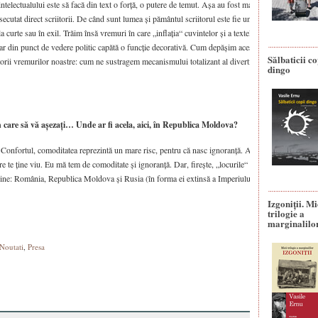
al intelectualului este să facă din text o forță, o putere de temut. Așa au fost mai toate regimurile a
cutat direct scriitorii. De când sunt lumea și pământul scriitorul este fie unul de curte, fie unul
: la curte sau în exil. Trăim însă vremuri în care „inflația“ cuvintelor și a textelor a atins cote ma
iar din punct de vedere politic capătă o funcție decorativă. Cum depășim acest impas este o temă 
Sălbaticii co
iitorii vremurilor noastre: cum ne sustragem mecanismului totalizant al divertismentului și pieței
dingo
în care să vă așezați… Unde ar fi acela, aici, în Republica Moldova?
. Confortul, comoditatea reprezintă un mare risc, pentru că nasc ignoranță. A fi mereu în căutarea
care te ține viu. Eu mă tem de comoditate și ignoranță. Dar, firește, „locurile“ care mă interesează
 bine: România, Republica Moldova și Rusia (în forma ei extinsă a Imperiului).
Izgoniții. M
trilogie a
marginalilo
Noutati
,
Presa