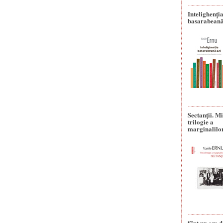
Intelighenți
basarabeană
Sectanţii. M
trilogie a
marginalilo
Sînt un om d