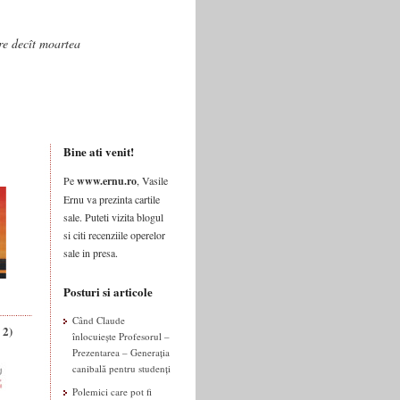
are decît moartea
Bine ati venit!
Pe
www.ernu.ro
, Vasile
Ernu va prezinta cartile
sale. Puteti vizita blogul
si citi recenziile operelor
sale in presa.
nimentul „Scriitori în centru“, alături de
Posturi si articole
1.00, se va întâlni cu elevii Colegiului
la Universitatea „Petre Andrei“, o
Când Claude
 perioada 1945-1991“.
 2)
înlocuiește Profesorul –
Prezentarea – Generația
canibală pentru studenți
, de la venirea pe lume, harul
Polemici care pot fi