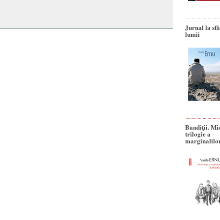
Jurnal la sfâ
lumii
Bandiţii. Mi
trilogie a
marginalilo