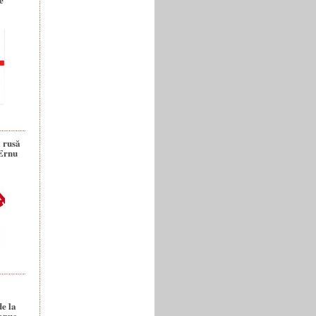
a rusă
 Ernu
de la
anuc