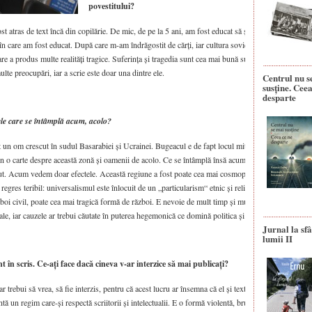
povestitului?
st atras de text încă din copilărie. De mic, de pe la 5 ani, am fost educat să știu cum să lucrez cu
în care am fost educat. După care m-am îndrăgostit de cărți, iar cultura sovietică era axată și ea, c
re a produs multe realități tragice. Suferința și tragedia sunt cea mai bună sursă pentru poveste.
te preocupări, iar a scrie este doar una dintre ele.
Centrul nu s
susține. Ceea
desparte
le care se întâmplă acum, acolo?
un om crescut în sudul Basarabiei și Ucrainei. Bugeacul e de fapt locul mitic în care mi-am trăit
 o carte despre această zonă și oamenii de acolo. Ce se întâmplă însă acum acolo este foarte tris
ecut. Acum vedem doar efectele. Această regiune a fost poate cea mai cosmopolită din URSS, cu un
regres teribil: universalismul este înlocuit de un „particularism“ etnic și religios vulgar și tot mai
boi civil, poate cea mai tragică formă de război. E nevoie de mult timp și mult efort pentru a depăș
le, iar cauzele ar trebui căutate în puterea hegemonică ce domină politica și economia globală di
Jurnal la sfâ
lumii II
 în scris. Ce-ați face dacă cineva v-ar interzice să mai publicați?
ar trebui să vrea, să fie interzis, pentru că acest lucru ar însemna că el și textele lui contează. O Pu
intă un regim care-și respectă scriitorii și intelectualii. E o formă violentă, brută și vulgară de a l