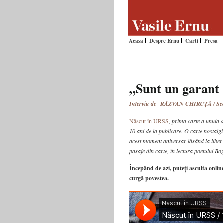
Acasa
Despre Ernu
Carti
Presa
„Sunt un garant
Interviu de RĂZVAN CHIRUȚĂ / Sc
Născut în URSS
, prima carte a unuia d
10 ani de la publicare. O carte nostalg
acest moment aniversar lăsând la liber 
pasaje din carte, în lectura poetului Bo
Începând de azi, puteți asculta onlin
curgă povestea.