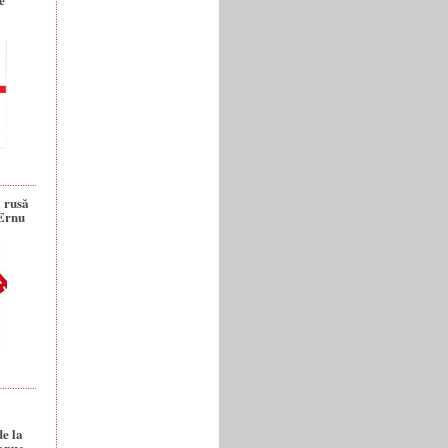
a rusă
 Ernu
de la
anuc