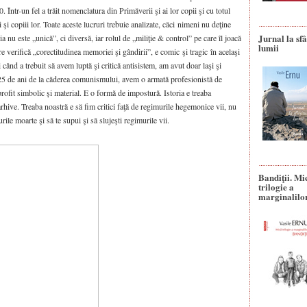
0. Într-un fel a trăit nomenclatura din Primăverii şi ai lor copii şi cu totul
i şi copiii lor. Toate aceste lucruri trebuie analizate, căci nimeni nu deţine
Jurnal la sfâ
u este „unică”, ci diversă, iar rolul de „miliţie & control” pe care îl joacă
lumii
re verifică „corectitudinea memoriei şi gândirii”, e comic şi tragic în acelaşi
 când a trebuit să avem luptă şi critică antisistem, am avut doar laşi şi
a 25 de ani de la căderea comunismului, avem o armată profesionistă de
profit simbolic și material. E o formă de impostură. Istoria e treaba
 arhive. Treaba noastră e să fim critici faţă de regimurile hegemonice vii, nu
ile moarte şi să te supui şi să slujeşti regimurile vii.
Bandiţii. Mi
trilogie a
marginalilo