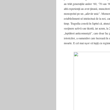
au trăit generaţiile anilor ‘60, ‘70 sau ‘8
altă experienţă au avut ţăranii, muncitori
monopolul pe un „adevăr unic”. Memoria n
establishment-ul intelectual de la noi, ca
timp. Tragedia constă în faptul că, atunci
susţinere activă sau tăcută, iar acum, l
„luptători anticomunişti”, care doar fac 
istoricilor, a oamenilor care lucrează în
moarte. E cel mai uşor să lupţi cu regimur