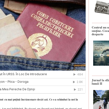
Centrul nu s
susține. Ceea
desparte
Jurnal la sfâ
lumii II
ăzut cu mai puţină încrâncenare decât azi. Ce s-a schimbat la noi în
e. Am mai îmbătrânit. Pe alocuri am devenit mai înţelepţi, pe alocuri mai