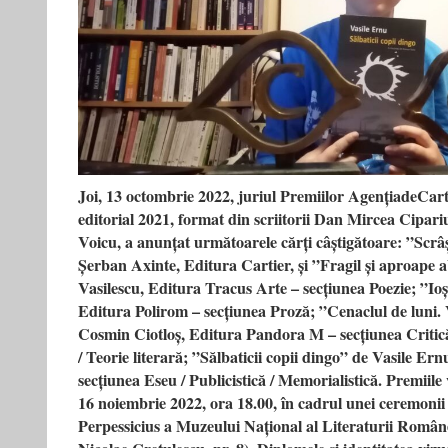
Joi, 13 octombrie 2022, juriul Premiilor AgențiadeCar
editorial 2021, format din scriitorii Dan Mircea Cipari
Voicu, a anunțat următoarele cărți câștigătoare: ”Scrâș
Șerban Axinte, Editura Cartier, și ”Fragil și aproape
Vasilescu, Editura Tracus Arte – secțiunea Poezie; ”Ioș
Editura Polirom – secțiunea Proză; ”Cenaclul de luni. 
Cosmin Ciotloș, Editura Pandora M – secțiunea Critică l
/ Teorie literară; ”Sălbaticii copii dingo” de Vasile Er
secțiunea Eseu / Publicistică / Memorialistică. Premiile
16 noiembrie 2022, ora 18.00, în cadrul unei ceremonii 
Perpessicius a Muzeului Național al Literaturii Române