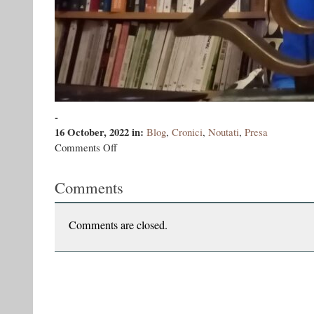
-
16 October, 2022
in:
Blog
,
Cronici
,
Noutati
,
Presa
on
Comments Off
Șerban
Axinte,
Comments
Cosmin
Ciotloș,
Vasile
Ernu,
Comments are closed.
Cristian
Fulaș
și
Teodora
Vasilescu,
câștigătorii
Premiilor