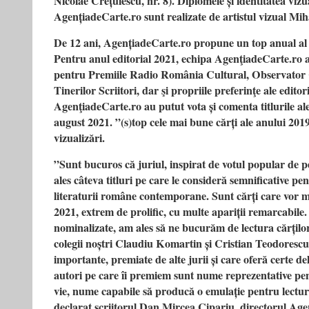
Nicolae Crețulescu, nr. 8). Diplomele și identitatea viz
AgențiadeCarte.ro sunt realizate de artistul vizual Mi
De 12 ani, AgențiadeCarte.ro propune un top anual al 
Pentru anul editorial 2021, echipa AgenţiadeCarte.ro a
pentru Premiile Radio România Cultural, Observator 
Tinerilor Scriitori, dar şi propriile preferinţe ale editori
AgenţiadeCarte.ro au putut vota și comenta titlurile al
august 2021. ”(s)top cele mai bune cărți ale anului 201
vizualizări.
”Sunt bucuros că juriul, inspirat de votul popular de 
ales câteva titluri pe care le consideră semnificative pen
literaturii române contemporane. Sunt cărți care vor m
2021, extrem de prolific, cu multe apariții remarcabile.
nominalizate, am ales să ne bucurăm de lectura cărților s
colegii noștri Claudiu Komartin și Cristian Teodorescu, 
importante, premiate de alte jurii și care oferă certe del
autori pe care îi premiem sunt nume reprezentative pe
vie, nume capabile să producă o emulație pentru lectură ș
declarat scriitorul Dan Mircea Cipariu, directorul Age