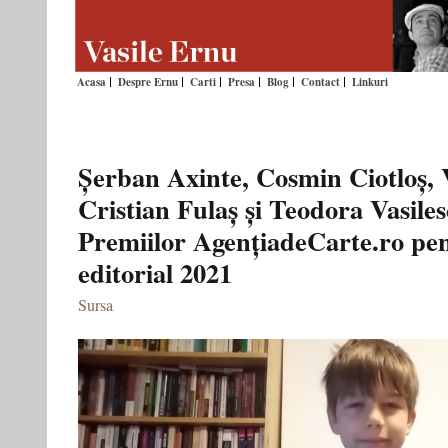
Acasa
Despre Ernu
Carti
Presa
Blog
Contact
Linkuri
Șerban Axinte, Cosmin Ciotloș, 
Cristian Fulaș și Teodora Vasiles
Premiilor AgențiadeCarte.ro pe
editorial 2021
Sursa