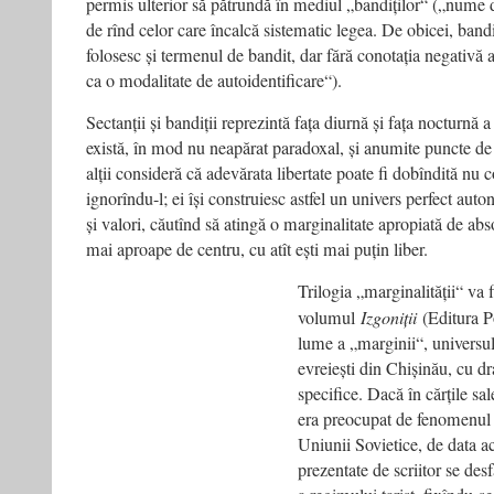
permis ulterior să pătrundă în mediul „bandiților“ („nume 
de rînd celor care încalcă sistematic legea. De obicei, bandi
folosesc și termenul de bandit, dar fără conotația negativă a
ca o modalitate de autoidentificare“).
Sectanții și bandiții reprezintă fața diurnă și fața nocturnă a 
există, în mod nu neapărat paradoxal, și anumite puncte de 
alții consideră că adevărata libertate poate fi dobîndită nu c
ignorîndu-l; ei își construiesc astfel un univers perfect auto
și valori, căutînd să atingă o marginalitate apropiată de abso
mai aproape de centru, cu atît ești mai puțin liber.
Trilogia „marginalității“ va 
volumul
Izgoniții
(Editura Po
lume a „marginii“, universu
evreiești din Chișinău, cu dr
specifice. Dacă în cărțile sa
era preocupat de fenomenul
Uniunii Sovietice, de data a
prezentate de scriitor se de