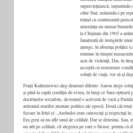
supraviețuiască, supunîndu-se
către Stat, mituindu-i pe repr
trăind cu sentimentul perico
amenința nu numai bunurile,
la Chișinău din 1903 a arăt
fanatizată de instigările unu
ajunge, în absența poliției (
minune în timpul masacrului
acte de violență. Dar, în timp
acceptă cu resemnare condiția
soluții de viață, vor să-și de
Frații Kaliminovici aleg drumuri diferite: Aaron alege solu
și pînă la capăt condiția de evreu, în timp ce Sara optează
doctrinelor socialiste, devenind o activistă de vază a Partid
artizanul marilor atentate politice ale epocii. Două căi total
fiecare în felul ei: „Amîndoi erau cunoscuți și respectați în g
Era greu să nu afle unul de celălalt. Dar se detestau. Sau, m
nu atît pe celălalt, cît alegerea pe care o făcuse, pentru că d