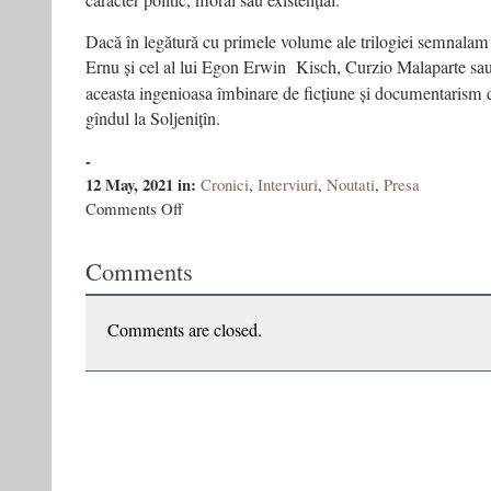
caracter politic, moral sau existențial.
Dacă în legătură cu primele volume ale trilogiei semnalam afi
Ernu și cel al lui Egon Erwin Kisch, Curzio Malaparte sa
aceasta ingenioasa îmbinare de ficțiune și documentarism
gîndul la Soljenițîn.
-
12 May, 2021
in:
Cronici
,
Interviuri
,
Noutati
,
Presa
on
Comments Off
Pogromul,
sionismul
Comments
și
revoluția
Comments are closed.