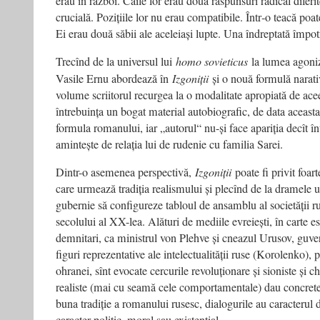
erau în război. Căile lor erau două răspunsuri radical difer
crucială. Pozițiile lor nu erau compatibile. Într‑o teacă poa
Ei erau două săbii ale aceleiași lupte. Una îndreptată împotr
Trecînd de la universul lui
homo sovieticus
la lumea agoniz
Vasile Ernu abordează în
Izgoniții
și o nouă formulă narati
volume scriitorul recurgea la o modalitate apropiată de aceea
întrebuința un bogat material autobiografic, de data aceast
formula romanului, iar „autorul“ nu-și face apariția decît înt
amintește de relația lui de rudenie cu familia Sarei.
Dintr-o asemenea perspectivă,
Izgoniții
poate fi privit foar
care urmează tradiția realismului și plecînd de la dramele u
gubernie să configureze tabloul de ansamblu al societății ru
secolului al XX-lea. Alături de mediile evreiești, în carte 
demnitari, ca ministrul von Plehve și cneazul Urusov, guve
figuri reprezentative ale intelectualității ruse (Korolenko), po
ohranei, sînt evocate cercurile revoluționare și sioniste și chi
realiste (mai cu seamă cele comportamentale) dau concreteț
buna tradiție a romanului rusesc, dialogurile au caracterul d