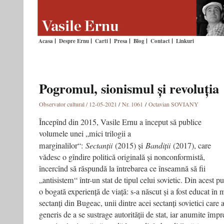
Acasa
Despre Ernu
Carti
Presa
Blog
Contact
Linkuri
Pogromul, sionismul și revoluția
Observator cultural / 12-05-2021
/
Nr. 1061
/
Octavian SOVIANY
Începînd din 2015, Vasile Ernu a început să publice
volumele unei „mici trilogii a
marginalilor“:
Sectanții
(2015) și
Bandiții
(2017), care
vădesc o gîndire politică originală și nonconformistă,
încercînd să răspundă la întrebarea ce înseamnă să fii
„antisistem“ într-un stat de tipul celui sovietic. Din acest pu
o bogată experiență de viață: s-a născut și a fost educat în m
sectanți din Bugeac, unii dintre acei sectanți sovietici care 
generis de a se sustrage autorității de stat, iar anumite împr