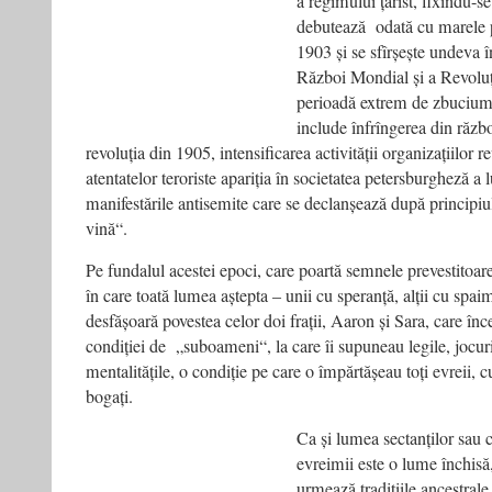
a regimului țarist, fixîndu-s
debutează odată cu marele 
1903 și se sfîrșește undeva 
Război Mondial și a Revoluți
perioadă extrem de zbuciumat
include înfrîngerea din răz
revoluția din 1905, intensificarea activității organizațiilor r
atentatelor teroriste apariția în societatea petersburgheză a 
manifestările antisemite care se declanșează după principiu
vină“.
Pe fundalul acestei epoci, care poartă semnele prevestitoare 
în care toată lumea aștepta – unii cu speranță, alții cu spaim
desfășoară povestea celor doi frații, Aaron și Sara, care înc
condiției de „suboameni“, la care îi supuneau legile, jocuri
mentalitățile, o condiție pe care o împărtășeau toți evreii, c
bogați.
Ca și lumea sectanților sau 
evreimii este o lume închisă,
urmează tradițiile ancestrale