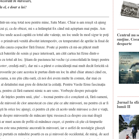
ancorată în mirosuri,
a el, e doar a lui!
i într-un oraș total nou pentru mine, Satu Mare. Chiar n-am reușit să ajung
 cui și, ca de obicei, mi s-a întâmplat fix când mă așteptam mai puțin. Am
Centrul nu s
n loc unde acasă capătă cu totul alte valențe, un loc unde în mod sigur te poți
susține. Ceea
o primăvară venită absolut intempestiv, cu temperaturi de aprilie la final de
desparte
 din cauza copacilor fără frunze. Poate și pentru că mi-au plăcut mult
că bateriile de senin și pace interioară, am citit cartea lui Ernu dintr-o
n cu totul alt loc. Știam de pasiunea lui veche (și consolidată în timp) pentru
otter
, credeți-mă!), dar mi s-a părut o coincidență mai mult decât fericită să
irosurile pe care acestea le purtau dintr-un loc în altul chiar atunci când eu,
seama, a nu știu câta oară, că noi doi avem multe în comun, dar mai cu
l detaliului mai greu de detectat la ceilalți. Pentru Vasile Ernu fascinația
ta, pentru că fără oameni nimic n-are sens. Vorbește despre peisajele
 de înțeles pentru unii, știu! – tocmai pentru că e conștient că, fără oameni,
Jurnal la sfâ
 de mirosul de clor amestecat cu cine știe ce alte mirosuri, nu pentru că ar fi
lumii II
ști în orice loc ajungi, ci pentru că știe că acolo unde miroase a clor e viață,
e despre mirosurile de mâncare tipic rusească ca despre cea mai dragă
ă ar muri acum de poftă să mănânce cușer, ci pentru că știe că timpurile
nu este una puternic ancorată în mirosuri, iar o astfel de nostalgie găsești
i purtată cu mândrie poartă cu ea și mirosul de occidental, de miraj, de acel