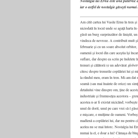
Nostalgia lui Ernu este una puternic 
iar o astfel de nostalgie găsești numai l
Am citit cartea lui Vasile Ernu în tren ș
niciodată în locul unde se agață harta în
găsit un burg surprinzător de liniștit, u
vindeca de nevroze. A contribuit mult și 
februarie și cu un soare absolut orbitor,
oamenii și locul din care aceștia își încar
suflare, dar despre ea scriu pe îndelete î
trenuri și călătorii (e un adevărat
globetr
citesc despre trenurile copilăriei lui și m
la rândul meu, eram în tren. Mi-am dat 
seamă (sau mai înainte de orice) un simț a
detaliului vine dinspre om, ține de aces
industriale și frumusețea acestora – greu
acestea n-ar fi existat nicicând; vorbește
unul de dorit, unul pe care vrei să-l găse
e mișcare, e mulțime de oameni. Vorbeșt
madlenă a copilăriei lui, dar nu pentru c
acelea nu se mai întorc. Nostalgia lui Er
numai la el, e doar a lui! Cămașa de blug