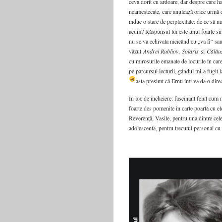
ceva dorit cu ardoare, dar despre care ha
neamestecate, care anulează orice urmă de
induc o stare de perplexitate: de ce să ma
acum? Răspunsul lui este unul foarte sim
nu se va echivala nicicând cu „va fi“ sa
văzut
Andrei Rubliov
,
Solaris
și
Călău
cu mirosurile emanate de locurile în car
pe parcursul lecturii, gândul mi-a fugit 
asta presimt că Ernu îmi va da o direc
În loc de încheiere: fascinant felul cum 
foarte des pomenite în carte poartă cu el
Reverență, Vasile, pentru una dintre cele
adolescentă, pentru trecutul personal cu 