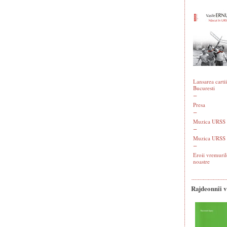
Lansarea cartii
Bucuresti
Presa
Muzica URSS -
Muzica URSS 
Eroii vremuril
noastre
Rajdeonnîi 