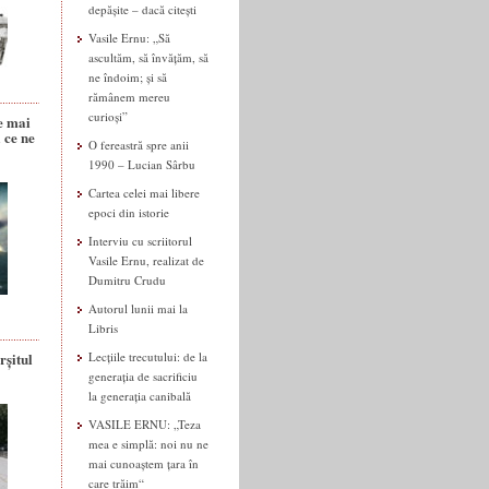
depășite – dacă citești
Vasile Ernu: „Să
ascultăm, să învățăm, să
ne îndoim; și să
rămânem mereu
curioși”
e mai
 ce ne
O fereastră spre anii
1990 – Lucian Sârbu
Cartea celei mai libere
epoci din istorie
Interviu cu scriitorul
Vasile Ernu, realizat de
Dumitru Crudu
Autorul lunii mai la
Libris
rșitul
Lecțiile trecutului: de la
generația de sacrificiu
la generația canibală
VASILE ERNU: „Teza
mea e simplă: noi nu ne
mai cunoaștem țara în
care trăim“