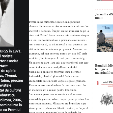
Jurnal la sfâ
lumii
Pentru mine mirosurile sînt cel mai puternic
element din memorie. Am o memorie a mirosurilor
incredibil de bună. Îmi pot aminti mirosuri de pe la
cinci ani. Primul lucru pe care mi-l amintesc despre
un loc, un eveniment sau o persoană este mirosul.
Am observat că, cu cât mirosul e mai puternic, cu
atât amintirea lui este mai pregnantă. Așa cum, de
exemplu, cel mai puternic miros, cel din WC-urile
sovietice, îmi trezește cele mai puternice nostalgii.
Un miros pe care l-am urât din tot sufletul, dar care
Bandiţii. Mi
acum îmi aduce cele mai plăcute amintiri.
trilogie a
Uzina avea un miros puternic: toate uleiurile
marginalilo
industriale, plasticul și metalul încins, toate
chimicalele acelea, toate vopselele puse grămadă.
Este un miros care rămânea în tine mult timp. Iar
în memorie mi-a rămas pentru totdeauna.
Sau mesele: peste acel miros de uzină se așeza
mirosul de parizer, salam, ceapă, pâine și votcă. Un
miros dumnezeiesc. Mâncarea era întinsă pe niște
ziare, printre pahare cu diferite băuturi, iar în jurul
mesei se foiau femei proletare, în halatele lor