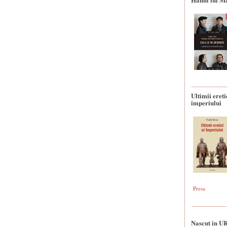
Ultimii ereti
imperiului
Presa
Nascut in U