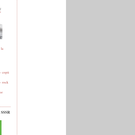
 la
 copii
- rock
or
v SSSR