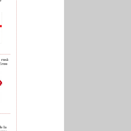
a rusă
 Ernu
de la
anuc