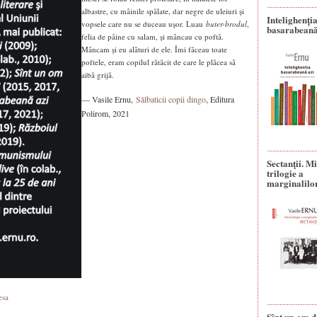
albastre, cu mâinile spălate, dar negre de uleiuri și
Intelighenți
vopsele care nu se duceau ușor. Luau
buter-brodul
,
basarabeană
felia de pâine cu salam, și mâncau cu poftă.
Mâncam și eu alături de ele. Îmi făceau toate
poftele, eram copilul rătăcit de care le plăcea să
aibă grijă.
— Vasile Ernu,
Sălbaticii copii dingo
, Editura
Polirom, 2021
Sectanţii. M
trilogie a
marginalilo
esa
Sînt un om d