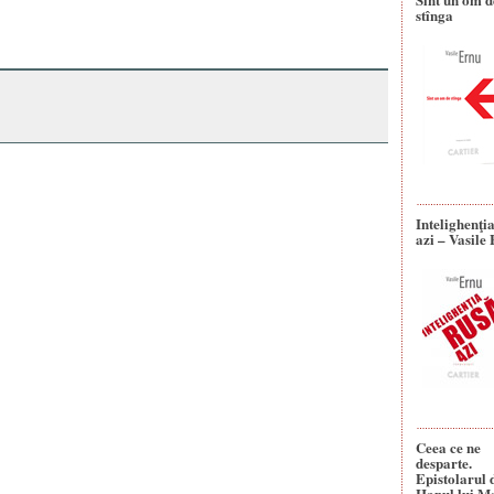
stînga
Intelighenţi
azi – Vasile
Ceea ce ne
desparte.
Epistolarul 
Hanul lui M