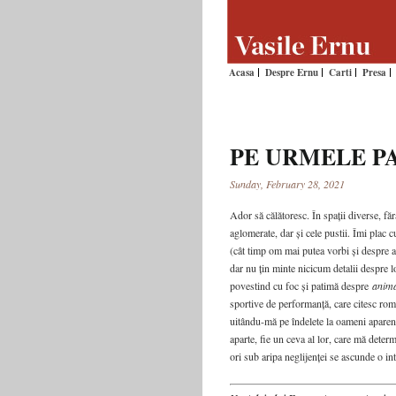
Acasa
Despre Ernu
Carti
Presa
PE URMELE PA
Sunday, February 28, 2021
Ador să călătoresc. În spații diverse, făr
aglomerate, dar și cele pustii. Îmi plac cu
(cât timp om mai putea vorbi și despre ac
dar nu țin minte nicicum detalii despre 
povestind cu foc și patimă despre
anima
sportive de performanță, care citesc rom
uitându-mă pe îndelete la oameni aparent
aparte, fie un ceva al lor, care mă deter
ori sub aripa neglijenței se ascunde o in