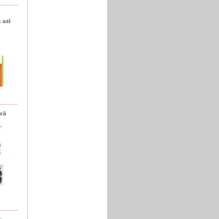
a
 azi
ică
r
e