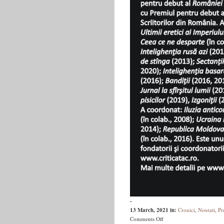
-
13 March, 2021
in:
Cronici
,
Noutati
,
Pr
on
Comments Off