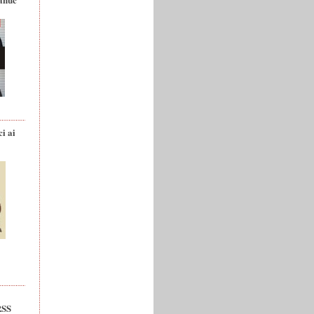
ci ai
RSS