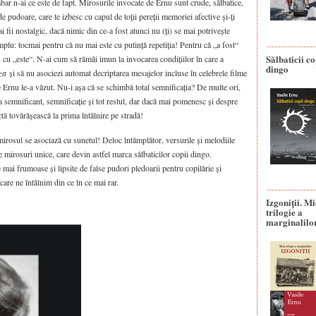
bar n-ai ce este de fapt. Mirosurile invocate de Ernu sunt crude, sălbatice,
 pudoare, care te izbesc cu capul de toții pereții memoriei afective și-ți
i fii nostalgic, dacă nimic din ce-a fost atunci nu (ți) se mai potrivește
plu: tocmai pentru că nu mai este cu putință repetiția! Pentru că „a fost“
Sălbaticii co
u cu „este“. N-ai cum să rămâi imun la invocarea condițiilor în care a
dingo
za
și să nu asociezi automat decriptarea mesajelor incluse în celebrele filme
e Ernu le-a văzut. Nu-i așa că se schimbă total semnificația? De multe ori,
la semnificant, semnificație și tot restul, dar dacă mai pomenesc și despre
tă tovărășească la prima întâlnire pe stradă!
mirosul se asociază cu sunetul! Deloc întâmplător, versurile și melodiile
e mirosuri unice, care devin astfel marca sălbaticilor copii dingo.
 mai frumoase și lipsite de false pudori pledoarii pentru copilărie și
care ne întâlnim din ce în ce mai rar.
Izgoniții. M
trilogie a
marginalilo