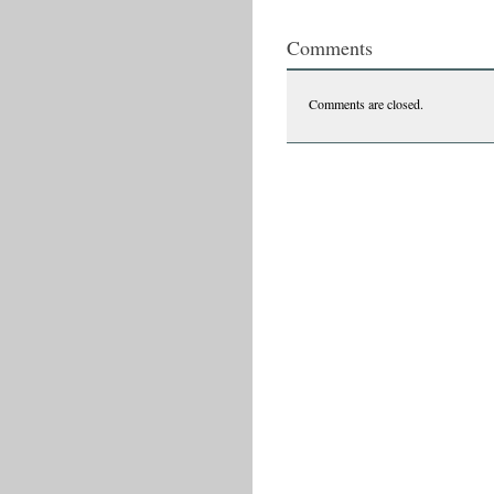
PE
URMELE
Comments
PARFUMULUI
|
Nona
Comments are closed.
Rapotan