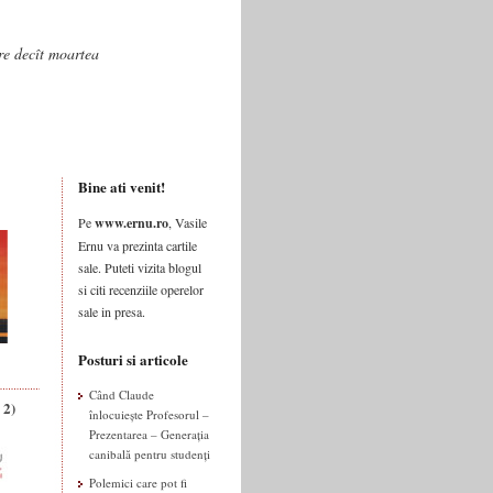
are decît moartea
Bine ati venit!
Pe
www.ernu.ro
, Vasile
Ernu va prezinta cartile
sale. Puteti vizita blogul
si citi recenziile operelor
sale in presa.
Posturi si articole
Când Claude
 2)
înlocuiește Profesorul –
Prezentarea – Generația
canibală pentru studenți
Polemici care pot fi