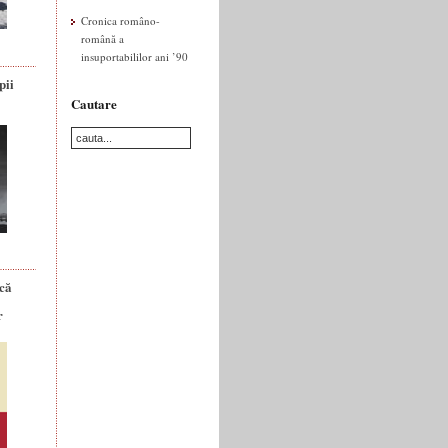
Cronica româno-
română a
insuportabililor ani ’90
pii
Cautare
ică
r