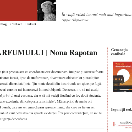
În viaţă există lucruri mult mai îngrozito
Anna Ahmatova
Blog
Contact
Linkuri
RFUMULUI | Nona Rapotan
Generaţia
canibală
ă țintă precisă sau cu coordonate clar determinate. Îmi plac și locurile foarte
loarea locală, lipsa de uniformitate, diversitatea obiceiurilor și tradițiilor
eastă diversitate!) etc. Țin minte detalii din locuri unde am ajuns pe fugă,
locuri care nu mă interesează în mod obișnuit. De aceea, n-o să mă auziți
l print
-ul unei cucoane, dar o să mă vedeți lăudând cu foc două studente,
ane excelente, din categoria „cinci stele“. Mă surprind de multe ori
 banali, care nu se remarcă prin aproape nimic, dar care au fie un aer
Izgoniții (ed.
mină să caut povestea din spatele evidenței. Îmi plac contradicțiile, de multe
teligență debordantă.