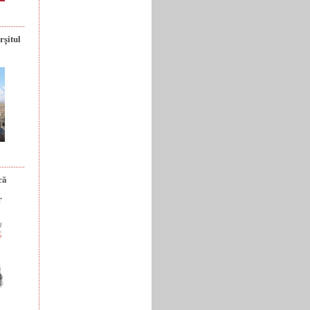
rșitul
că
r