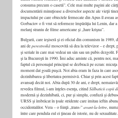
consuma precum o casetă”. Cele mai multe pagini ale cărţii 
documentării minuţioase a diverselor aspecte ale vieţii tinere
impactului pe care obiectele fermecate din Apus îl aveau a
Gorbaciov o fi vrut să reformeze împărăţia lui Lenin, dar a
melanj straniu de filme americane şi „hare krişna”.
Bulgarii, care ieşiseră şi ei oficial din comunism în 1989, 
ani de
perestroikă
moscovită să dea la televizor – e drept, 
şi seriale în care mai vedeai un sân sau un pubis dezgolit.
şi la Bucureşti în 1990. Îmi aduc aminte că, pentru noi, mar
faptul că personajul principal se dezbracă pe ecran: micuţ
moment dat goală puşcă. Noi abia eram în faza în care as
dezinhibarea şi libertatea permisivă. Chiar şi prin acest fapt
avansaţi decât noi. Abia după 30 de ani, e drept, nemaiavâ
revedea filmul, i-am înţeles esenţa, citind
Sălbaticii copii 
modernă şi dezinhibată, ci, pur şi simplu, confuză şi debus
URSS şi îmbrăcat în ţoale stridente care imitau ieftin abund
occidentalilor. Vera – o fiinţă „trans-”
avant-la-lettre
, numa
între care pendula eul ei ţineau de istorie, nu de sexualitate.