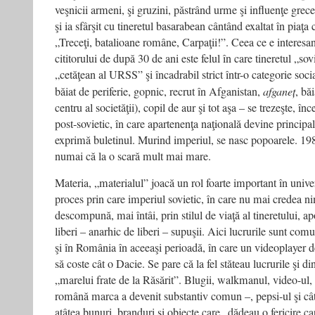
veşnicii armeni, şi gruzini, păstrând urme şi influenţe grece
şi ia sfârşit cu tineretul basarabean cântând exaltat în piaţa
„Treceţi, batalioane române, Carpaţii!”. Ceea ce e interesan
cititorului de după 30 de ani este felul în care tineretul „sovi
„cetăţean al URSS” şi încadrabil strict într-o categorie socia
băiat de periferie, gopnic, recrut în Afganistan,
afganeț
, bă
centru al societăţii), copil de aur şi tot aşa – se trezeşte, înc
post-sovietic, în care apartenenţa naţională devine principal
exprimă buletinul. Murind imperiul, se nasc popoarele. 19
numai că la o scară mult mai mare.
Materia, „materialul” joacă un rol foarte important în univer
proces prin care imperiul sovietic, în care nu mai credea n
descompună, mai întâi, prin stilul de viaţă al tineretului, ap
liberi – anarhic de liberi – supuşii. Aici lucrurile sunt com
şi în România în aceeaşi perioadă, în care un videoplayer d
să coste cât o Dacie. Se pare că la fel stăteau lucrurile şi d
„marelui frate de la Răsărit”. Blugii, walkmanul, video-ul,
română marca a devenit substantiv comun –, pepsi-ul şi câte
atâtea bunuri, branduri şi obiecte care „dădeau o fericire car