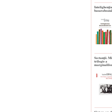
Intelighenți
basarabeană
Sectanţii. M
trilogie a
marginalilo
Sînt un om d