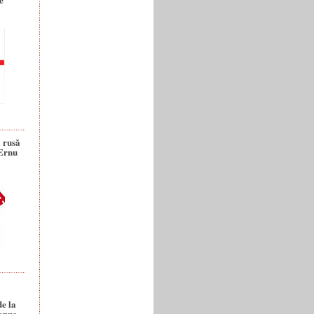
a rusă
 Ernu
de la
anuc