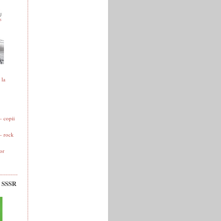
 la
 copii
- rock
or
v SSSR