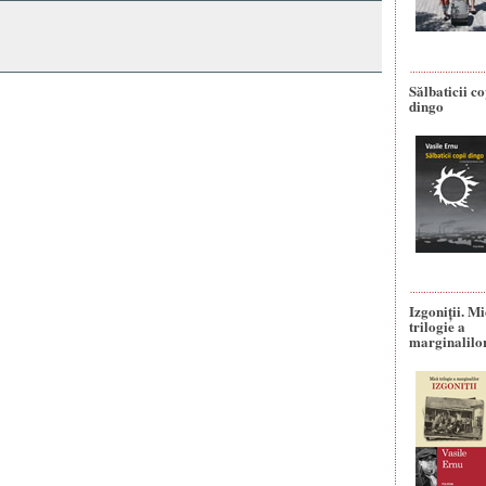
Sălbaticii co
dingo
Izgoniții. M
trilogie a
marginalilo