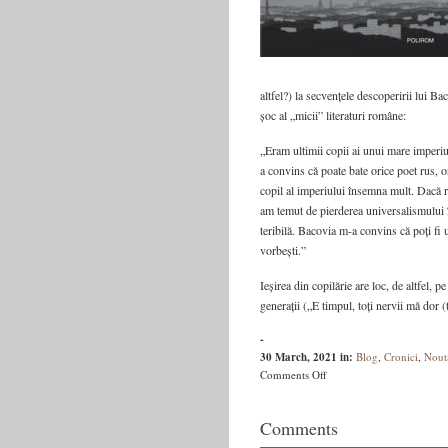
altfel?) la secvențele descoperirii lui Ba
șoc al „micii” literaturi române:
„Eram ultimii copii ai unui mare imperiu
a convins că poate bate orice poet rus, o
copil al imperiului însemna mult. Dacă
am temut de pierderea universalismului î
teribilă. Bacovia m-a convins că poți fi u
vorbești.”
Ieșirea din copilărie are loc, de altfel, p
generații („E timpul, toți nervii mă dor (
-
30 March, 2021
in:
Blog
,
Cronici
,
Nout
on
Comments Off
Paul
Cernat
Comments
despre
–