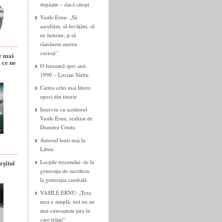
depășite – dacă citești
Vasile Ernu: „Să
ascultăm, să învățăm, să
ne îndoim; și să
rămânem mereu
curioși”
e mai
 ce ne
O fereastră spre anii
1990 – Lucian Sârbu
Cartea celei mai libere
epoci din istorie
Interviu cu scriitorul
Vasile Ernu, realizat de
Dumitru Crudu
Autorul lunii mai la
Libris
rșitul
Lecțiile trecutului: de la
generația de sacrificiu
la generația canibală
VASILE ERNU: „Teza
mea e simplă: noi nu ne
mai cunoaștem țara în
care trăim“