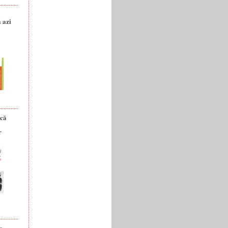
a
 azi
ică
r
e