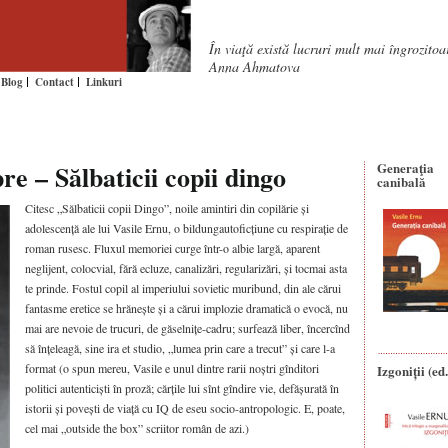
În viaţă există lucruri mult mai îngrozito
Anna Ahmatova
Blog
Contact
Linkuri
e – Sălbaticii copii dingo
Generaţia
canibală
Citesc „Sălbaticii copii Dingo”, noile amintiri din copilărie și
adolescență ale lui Vasile Ernu, o bildungautoficțiune cu respirație de
roman rusesc. Fluxul memoriei curge într-o albie largă, aparent
neglijent, colocvial, fără ecluze, canalizări, regularizări, și tocmai asta
te prinde. Fostul copil al imperiului sovietic muribund, din ale cărui
fantasme eretice se hrănește și a cărui implozie dramatică o evocă, nu
mai are nevoie de trucuri, de găselnițe-cadru; surfează liber, încercînd
să înțeleagă, sine ira et studio, „lumea prin care a trecut” și care l-a
format (o spun mereu, Vasile e unul dintre rarii noștri gînditori
Izgoniții (ed.
politici autenticiști în proză; cărțile lui sînt gîndire vie, defășurată în
istorii și povești de viață cu IQ de eseu socio-antropologic. E, poate,
cel mai „outside the box” scriitor român de azi.)