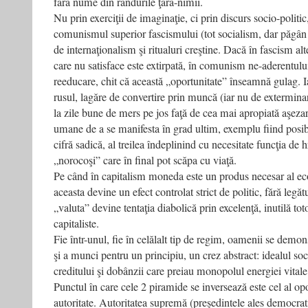
fără nume din rândurile ţără-nimii.
Nu prin exerciţii de imaginaţie, ci prin discurs socio-poli
comunismul superior fascismului (tot socialism, dar păgân 
de internaţionalism şi ritualuri creştine. Dacă în fascism alte
care nu satisface este extirpată, în comunism ne-aderentului
reeducare, chit că această „oportunitate” înseamnă gulag. I
rusul, lagăre de convertire prin muncă (iar nu de extermin
la zile bune de mers pe jos faţă de cea mai apropiată aşezar
umane de a se manifesta în grad ultim, exemplu fiind posibi
cifră sadică, al treilea îndeplinind cu necesitate funcţia de h
„norocoşi” care în final pot scăpa cu viaţă.
Pe când în capitalism moneda este un produs necesar al 
aceasta devine un efect controlat strict de politic, fără legă
„valuta” devine tentaţia diabolică prin excelenţă, inutilă toto
capitaliste.
Fie într-unul, fie în celălalt tip de regim, oamenii se demo
şi a munci pentru un principiu, un crez abstract: idealul soc
creditului şi dobânzii care preiau monopolul energiei vitale 
Punctul în care cele 2 piramide se inversează este cel al opo
autoritate. Autoritatea supremă (preşedintele ales democratic