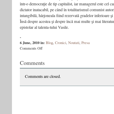
într-o democraţie de tip capitalist, iar managerul este cel c
dictator inatacabil, pe când în totalitarismul comunist auto
intangibilă, hârjoneala fiind rezervată gradelor inferioare şi
Însă despre acestea şi despre încă mai multe şi mai literatu
epistolar al talenta-tului Vasile.
-
6 June, 2010
in:
Blog
,
Cronici
,
Noutati
,
Presa
on
Comments Off
Noul
val
Comments
de
scriitori
basarabeni
Comments are closed.