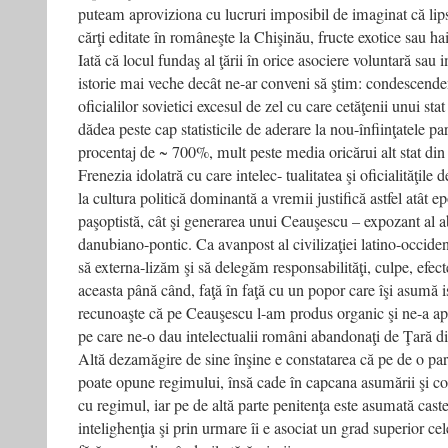
puteam aproviziona cu lucruri imposibil de imaginat că li
cărţi editate în româneşte la Chişinău, fructe exotice sau hai
Iată că locul fundaş al ţării în orice asociere voluntară sau
istorie mai veche decât ne-ar conveni să ştim: condescenden
oficialilor sovietici excesul de zel cu care cetăţenii unui stat f
dădea peste cap statisticile de aderare la nou-înfiinţatele p
procentaj de ~ 700%, mult peste media oricărui alt stat din l
Frenezia idolatră cu care intelec- tualitatea şi oficialităţile 
la cultura politică dominantă a vremii justifică astfel atât ep
paşoptistă, cât şi generarea unui Ceauşescu – expozant al a
danubiano-pontic. Ca avanpost al civilizaţiei latino-occiden
să externa-lizăm şi să delegăm responsabilităţi, culpe, efec
aceasta până când, faţă în faţă cu un popor care îşi asumă i
recunoaşte că pe Ceauşescu l-am produs organic şi ne-a apar
pe care ne-o dau intelectualii români abandonaţi de Ţară d
Altă dezamăgire de sine înşine e constatarea că pe de o parte
poate opune regimului, însă cade în capcana asumării şi co
cu regimul, iar pe de altă parte penitenţa este asumată caste
intelighenţia şi prin urmare îi e asociat un grad superior ce