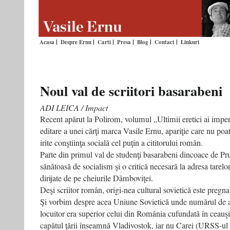
Acasa
Despre Ernu
Carti
Presa
Blog
Contact
Linkuri
Noul val de scriitori basarabeni
ADI LEICA / Impact
Recent apărut la Polirom, volumul „Ultimii eretici ai imper
editare a unei cărţi marca Vasile Ernu, apariţie care nu poa
irite conştiinţa socială cel puţin a cititorului român.
Parte din primul val de studenţi basarabeni dincoace de Pr
sănătoasă de socialism şi o critică necesară la adresa tarelor p
dirijate de pe cheiurile Dâmboviţei.
Deşi scriitor român, origi-nea cultural sovietică este pregnan
Şi vorbim despre acea Uniune Sovietică unde numărul de apa
locuitor era superior celui din România cufundată în ceauşi
capătul ţării înseamnă Vladivostok, iar nu Carei (URSS-ul d