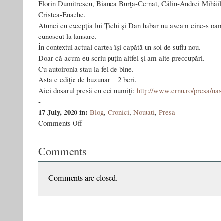
Florin Dumitrescu, Bianca Burţa‑Cernat, Călin‑Andrei Mihăil
Cristea‑Enache.
Atunci cu excepţia lui Ţichi şi Dan habar nu aveam cine-s oam
cunoscut la lansare.
În contextul actual cartea îşi capătă un soi de suflu nou.
Doar că acum eu scriu puţin altfel şi am alte preocupări.
Cu autoironia stau la fel de bine.
Asta e ediţie de buzunar = 2 beri.
Aici dosarul presă cu cei numiţi:
http://www.ernu.ro/presa/nas
-
17 July, 2020
in:
Blog
,
Cronici
,
Noutati
,
Presa
on
Comments Off
Născut
în
Comments
URSS
–
ediţia
a
Comments are closed.
V-
a
şi
“raderea”
lui