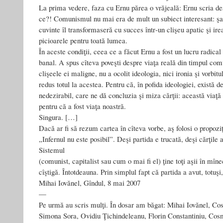
La prima vedere, faza cu Ernu părea o vrăjeală: Ernu scria 
ce?! Comunismul nu mai era de mult un subiect interesant: şa
cuvinte îl transformaseră cu succes într‑un clişeu apatic şi ire
picioarele pentru toată lumea.
În aceste condiţii, ceea ce a făcut Ernu a fost un lucru radical
banal. A spus cîteva poveşti despre viaţa reală din timpul com
clişeele ei maligne, nu a ocolit ideologia, nici ironia şi vorbitul
redus totul la acestea. Pentru că, în pofida ideologiei, există de
nedezirabil, care ne dă concluzia şi miza cărţii: această viaţă n
pentru că a fost viaţa noastră.
Singura. […]
Dacă ar fi să rezum cartea în cîteva vorbe, aş folosi o propoz
„Infernul nu este posibil”. Deşi partida e trucată, deşi cărţile a
Sistemul
(comunist, capitalist sau cum o mai fi el) ţine toţi aşii în mîne
cîştigă. Întotdeauna. Prin simplul fapt că partida a avut, totuşi,
Mihai Iovănel, Gîndul, 8 mai 2007
—
Pe urmă au scris mulţi. În dosar am băgat: Mihai Iovănel, Co
Simona Sora, Ovidiu Ţichindeleanu, Florin Constantiniu, Cos