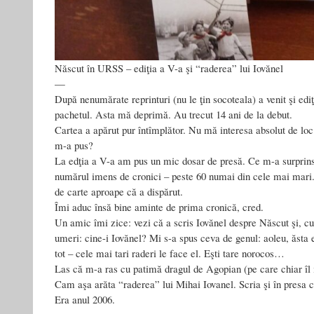
Născut în URSS – ediţia a V-a şi “raderea” lui Iovănel
—
După nenumărate reprinturi (nu le ţin socoteala) a venit şi edi
pachetul. Asta mă deprimă. Au trecut 14 ani de la debut.
Cartea a apărut pur întîmplător. Nu mă interesa absolut de loc
m-a pus?
La edţia a V-a am pus un mic dosar de presă. Ce m-a surprins 
numărul imens de cronici – peste 60 numai din cele mai mari. 
de carte aproape că a dispărut.
Îmi aduc însă bine aminte de prima cronică, cred.
Un amic îmi zice: vezi că a scris Iovănel despre Născut şi, c
umeri: cine-i Iovănel? Mi s-a spus ceva de genul: aoleu, ăsta e
tot – cele mai tari raderi le face el. Eşti tare norocos…
Las că m-a ras cu patimă dragul de Agopian (pe care chiar îl 
Cam aşa arăta “raderea” lui Mihai Iovanel. Scria şi în presa cu
Era anul 2006.