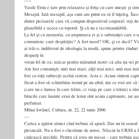
—–
Vasile Ernu e tare prin relaxarea şi forţa cu care uneşte şi sim
Mesajul. Iată mesajul, aşa cum am putut eu să îl înţeleg. Încer
dintre picioarele care vă compun dispozitivul corporal; veţi d
plauzibilă e aceea cu toporul. Şi că nu e recomandabilă.
La fel şi cu memoria, cu amputarea ei şi a substanţei care o 
comunism: care despărţire? A fost nasol? OK, şi ce dacă? Via
ai trăi‑o, indiferent de ideologia la modă, spune printre rînduri
desparţi în
vreun fel de ea; măcar pentru măruntul motiv că alta nu vei pr
Am fost comunişti; unii mai mari, alţii mai mici, unii mai mul
fost cu toţii subiecţii acelui sistem. Asta e. Acum sîntem capi
făcut a fost să schimbăm trenul pe un altul; dar ce rost are să
(care nu e lumea în care trăim, ci viaţa pe care o trăim) a ră
băncile care înainte erau de lemn sînt acum capitonate, iar a
parfumat.
Mihai Iovănel, Cultura, nr. 22, 22 iunie 2006
—
Cartea a apărut atunci cînd trebuia să apară. Dar nu în sensul c
plesneală. Nu a fost o chestiune de noroc. Născut în URSS a f
ciulească urechile. Pentru că avea un mesaj – care trebuia asc